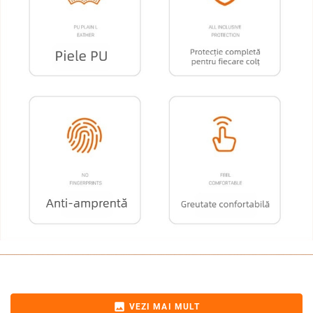
image
VEZI MAI MULT