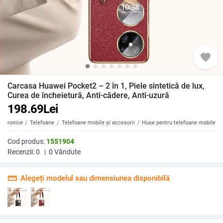
favorite
Carcasa Huawei Pocket2 – 2 în 1, Piele sintetică de lux,
Curea de încheietură, Anti-cădere, Anti-uzură
198.69
Lei
ectronice
Telefoane
Telefoane mobile și accesorii
Huse pentru telefoane mobile
Cod produs:
1551904
Recenzii:
0
|
0
Vândute
straighten
Alegeți modelul sau dimensiunea disponibilă