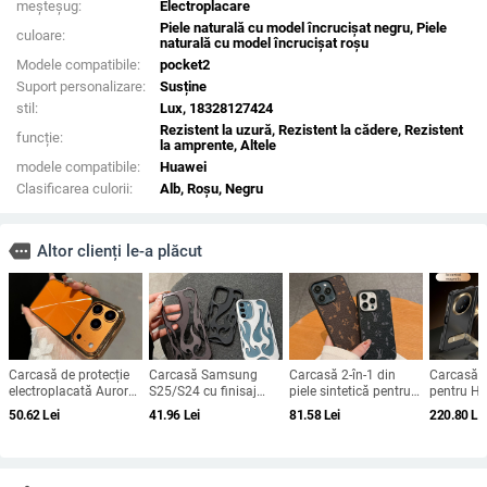
meșteșug:
Electroplacare
Piele naturală cu model încrucișat negru, Piele
culoare:
naturală cu model încrucișat roșu
Modele compatibile:
pocket2
Suport personalizare:
Susține
stil:
Lux, 18328127424
Rezistent la uzură, Rezistent la cădere, Rezistent
funcție:
la amprente, Altele
modele compatibile:
Huawei
Clasificarea culorii:
Alb, Roșu, Negru
more
Altor clienți le-a plăcut
Carcasă de protecție
Carcasă Samsung
Carcasă 2-în-1 din
Carcasă c
electroplacată Aurora
S25/S24 cu finisaj
piele sintetică pentru
pentru H
pentru iPhone 12–17
electroplatat în
iPhone 12, 12 Pro, 13
V5 – acop
50.62
Lei
41.96
Lei
81.58
Lei
220.80
Le
Pro și Pro Max,
flacără, design
și 14 — protecție la
completă,
acoperire completă,
decupat, compatibilă
șocuri, disipare a
anti-căder
anti-șoc
cu A26/A36/A56 și
căldurii, rezistență la
amprente
A54/A55
uzură, protecție la