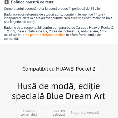
căderi, anti-amprentă
assignment_return
Politica noastră de retur
Comerciantul acceptă retur la acest produs în perioadă de 14 zile.
Badu acceptă retururile de stocuri achiziționate în termen de 14 zile -
începând cu data la care au fost primite *(cu excepția costumelor de baie
și a lenjeriei de corp).
Badu nu este responsabil pentru cumpărarea de Carcasa Huawei Pocket2
– 2 în 1, Piele sintetică de lux, Curea de încheietură, Anti-cădere, Anti-
uzură De la
Huse pentru telefoane mobile
În afara formularului de
comandă.