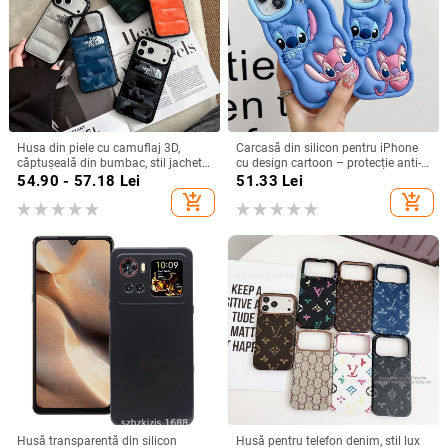
Husa din piele cu camuflaj 3D,
Carcasă din silicon pentru iPhone
căptușeală din bumbac, stil jachetă
cu design cartoon – protecție anti-
de iarnă, compatibilă cu iPhone
cădere, finisaj mat, compatibilă cu
54.90 - 57.18
Lei
51.33
Lei
12–17 Pro Max
seria iPhone 11/12/13/14
add_shopping_cart
add_shopping_cart
(Pro/Max)
Husă transparentă din silicon
Husă pentru telefon denim, stil lux