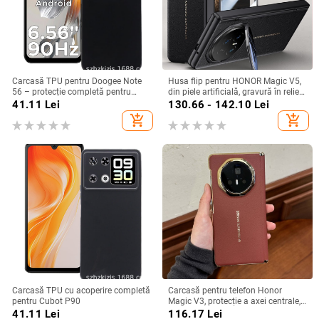
Carcasă TPU pentru Doogee Note
Husa flip pentru HONOR Magic V5,
56 – protecție completă pentru
din piele artificială, gravură în relief,
Note 56, Plus și Pro, realizată
stil Ins, anti-cadere
41.11
Lei
130.66 - 142.10
Lei
manual
add_shopping_cart
add_shopping_cart
Carcasă TPU cu acoperire completă
Carcasă pentru telefon Honor
pentru Cubot P90
Magic V3, protecție a axei centrale,
noul model Magic V5, husă ușoară
41.11
Lei
116.17
Lei