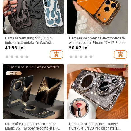
Carcasă Samsung S25/S24 cu
Carcasă de protecție electroplacată
finisaj electroplatat în flacără,
Aurora pentru iPhone 12–17 Pro și
design decupat, compatibilă cu
Pro Max, acoperire completă, anti-
41.96
Lei
50.62
Lei
A26/A36/A56 și A54/A55
șoc
add_shopping_cart
add_shopping_cart
Carcasă cu suport pentru Honor
Husă din silicon pentru Huawei
Magic V5 – acoperire completă, PC
Pura70/Pura70 Pro cu cristale,