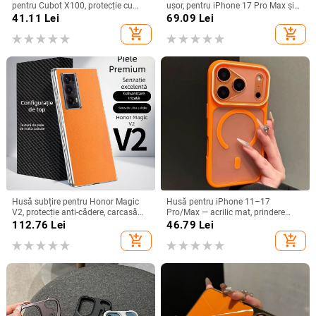
pentru Cubot X100, protecție cu
ușor, pentru iPhone 17 Pro Max și
acoperire totală
iPhone 16, cu acoperire totală
41.11
Lei
69.09
Lei
add_shopping_cart
add_shopping_cart
Husă subțire pentru Honor Magic
Husă pentru iPhone 11–17
V2, protecție anti-cădere, carcasă
Pro/Max — acrilic mat, prindere
dură pentru ecran pliabil, finisaj PU
magnetică, protecție anti-cadere,
112.76
Lei
46.79
Lei
piele electroplatinată
antiamprentă
add_shopping_cart
add_shopping_cart