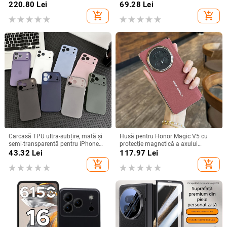
mat, anti-cădere, anti-amprente
transparentă, estetică, suport
220.80
Lei
69.28
Lei
încorporat și disipare a căldurii
add_shopping_cart
add_shopping_cart
Carcasă TPU ultra-subțire, mată și
Husă pentru Honor Magic V5 cu
semi-transparentă pentru iPhone
protecție magnetică a axului
11/12/14/15/16/17 Pro Max,
central, acoperire completă a
43.32
Lei
117.97
Lei
protecție împotriva căderilor, anti-
obiectivului, piele naturală,
add_shopping_cart
add_shopping_cart
amprente
electroplacare, protecție anti-cădere