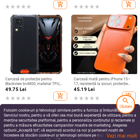
din piele artificială cu
add_shopping_cart
add_shopping_cart
electroplacare, anti-cădere
Carcasă de protecție pentru
Carcasă mată pentru iPhone 15–
Blackview bv4800, material TPU,
17, rezistență la șocuri, protecție
realizată manual, personalizabilă
pentru obiectiv, prindere magnetică,
49.75
Lei
45.19
Lei
în diverse culori
add_shopping_cart
add_shopping_cart
search
Căutare
Folosim cookie-uri și tehnologii similare pentru a furniza și îmbunătăți
Serviciul nostru, pentru a vă oferi cea mai bună experiență de utilizare, pentru a
menține securitatea platformei, pentru a personaliza conținutul și reclamele și
pentru a măsura eficacitatea campaniilor noastre de marketing. Alegerea
opțiunii „Acceptă tot”, vă exprimați acordul ca noi și partenerii noștri de
Vezi mai mult
încredere să stocăm cookie-uri și tehnologii similare pe dispozitivul dvs. în