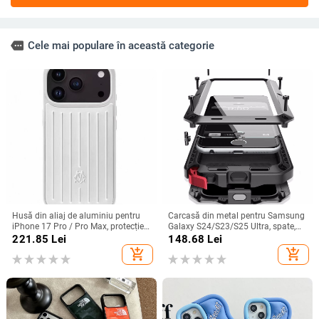
more
Cele mai populare în această categorie
Husă din aliaj de aluminiu pentru
Carcasă din metal pentru Samsung
iPhone 17 Pro / Pro Max, protecție
Galaxy S24/S23/S25 Ultra, spate,
anti-cădere, închidere magnetică,
prelucrată, personalizabilă, disipare
221.85
Lei
148.68
Lei
turnare prin injecție, posibilitate de
căldură, anti-cadere, anti-amprentă
add_shopping_cart
add_shopping_cart
personalizare