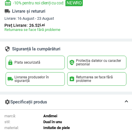
redeem
NEWRO
-10% pentru noi clienți cu cod:
local_shipping
Livrare și retururi
Livrare:
16 August - 23 August
Lei
Preț Livrare:
26.52
Returnarea se face fără probleme
security
Siguranță la cumpărături
Protecția datelor cu caracter
lock
policy
Plata securizată
personal
Livrarea produselor în
Returnarea se face fără
local_shipping
assignment_return
siguranță
probleme
settings
Specificații produs
marcă:
Andimei
stil:
Dual în unu
material:
Imitatie de piele