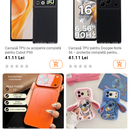
Carcasă TPU cu acoperire completă
Carcasă TPU pentru Doogee Note
pentru Cubot P90
56 – protecție completă pentru
Note 56, Plus și Pro, realizată
41.11
Lei
41.11
Lei
manual
add_shopping_cart
add_shopping_cart