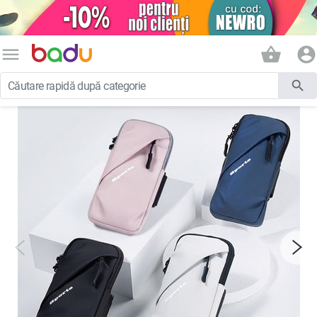
menu
shopping_basket
account_circle
search