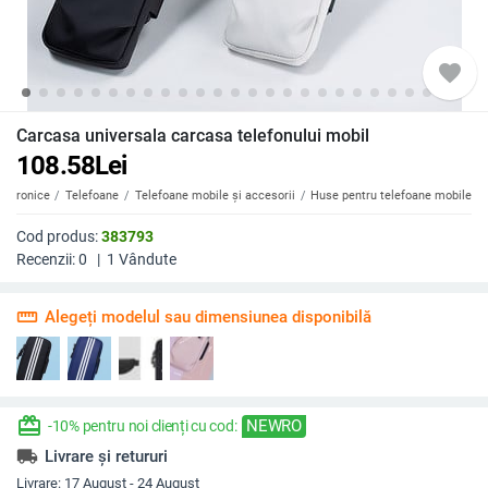
favorite
Carcasa universala carcasa telefonului mobil
108.58
Lei
ectronice
Telefoane
Telefoane mobile și accesorii
Huse pentru telefoane mobile
Cod produs:
383793
Recenzii:
0
|
1
Vândute
straighten
Alegeți modelul sau dimensiunea disponibilă
redeem
NEWRO
-10% pentru noi clienți cu cod:
local_shipping
Livrare și retururi
Livrare:
17 August - 24 August