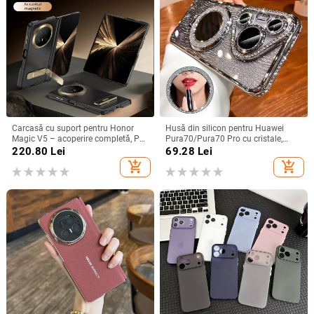
Carcasă cu suport pentru Honor
Husă din silicon pentru Huawei
Magic V5 – acoperire completă, PC
Pura70/Pura70 Pro cu cristale,
mat, anti-cădere, anti-amprente
transparentă, estetică, suport
220.80
Lei
69.28
Lei
încorporat și disipare a căldurii
add_shopping_cart
add_shopping_cart