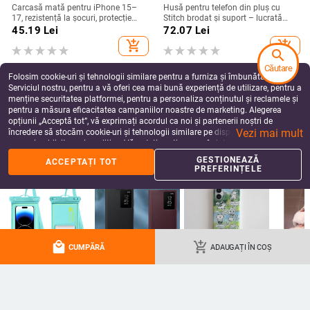
Carcasă mată pentru iPhone 15–
Husă pentru telefon din pluș cu
17, rezistență la șocuri, protecție
Stitch brodat și suport – lucrată
pentru obiectiv, prindere magnetică,
manual, stil desen animat drăguț,
45.19
Lei
72.07
Lei
în diverse culori
protecție anti-cădere, pentru seria
add_shopping_cart
add_shopping_cart
iPhone 11–17
search
Căutare
Folosim cookie-uri și tehnologii similare pentru a furniza și îmbunătăți
Serviciul nostru, pentru a vă oferi cea mai bună experiență de utilizare, pentru a
menține securitatea platformei, pentru a personaliza conținutul și reclamele și
pentru a măsura eficacitatea campaniilor noastre de marketing. Alegerea
opțiunii „Acceptă tot”, vă exprimați acordul ca noi și partenerii noștri de
Vezi mai mult
încredere să stocăm cookie-uri și tehnologii similare pe dispozitivul dvs. în
scopuri publicitare și analitice. Vă puteți gestiona preferințele în orice moment
făcând clic pe „Gestionează preferințele”. Pentru mai multe informații, vă
GESTIONEAZĂ
ACCEPTAȚI TOT
rugăm să consultați
Politica noastră de confidențialitate
.
PREFERINȚELE
Carcasă de protecție pentru
Husă Huawei Pura80 Ultra cu
Blackview bv4800, material TPU,
brățară pentru încheietură și suport
realizată manual, personalizabilă
rotativ — textură piele Napa
49.75
Lei
99.03
Lei
electroplacată
local_mall
add_shopping_cart
add_shopping_cart
add_shopping_cart
CUMPĂRĂ
ADAUGAȚI ÎN COȘ