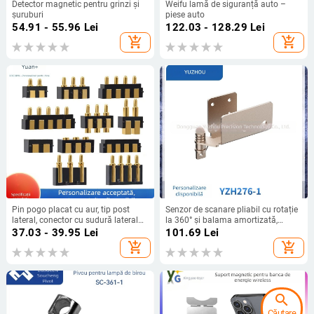
Detector magnetic pentru grinzi și
Weifu lamă de siguranță auto –
șuruburi
piese auto
54.91 - 55.96
Lei
122.03 - 128.29
Lei
add_shopping_cart
add_shopping_cart
Pin pogo placat cu aur, tip post
Senzor de scanare pliabil cu rotație
lateral, conector cu sudură laterală
la 360° și balama amortizată,
și sondă
model Yzh276-1
37.03 - 39.95
Lei
101.69
Lei
add_shopping_cart
add_shopping_cart
search
Căutare