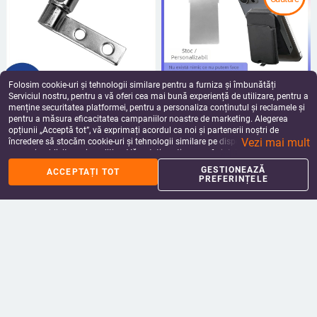
Folosim cookie-uri și tehnologii similare pentru a furniza și îmbunătăți
Serviciul nostru, pentru a vă oferi cea mai bună experiență de utilizare, pentru a
Pivot amortizat pentru lampă de
Suport magnetic pentru telefon cu
menține securitatea platformei, pentru a personaliza conținutul și reclamele și
birou, suport pliabil pentru cameră
încărcare wireless și suport pentru
pentru a măsura eficacitatea campaniilor noastre de marketing. Alegerea
document, balamale superioare și
carduri, balama din oțel inox
57.07
Lei
37.20
Lei
opțiunii „Acceptă tot”, vă exprimați acordul ca noi și partenerii noștri de
inferioare (model 361-1)
SUS304, amortizare, tratat termic în
add_shopping_cart
add_shopping_cart
Vezi mai mult
încredere să stocăm cookie-uri și tehnologii similare pe dispozitivul dvs. în
vid
scopuri publicitare și analitice. Vă puteți gestiona preferințele în orice moment
făcând clic pe „Gestionează preferințele”. Pentru mai multe informații, vă
GESTIONEAZĂ
ACCEPTAȚI TOT
rugăm să consultați
Politica noastră de confidențialitate
.
PREFERINȚELE
Element senzor ploaie – model JC,
Radiator din profil de aluminiu