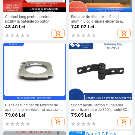
Contact lung pentru electrodul
Radiator de disipare a căldurii din
pozitiv la bateriile tip buton
aluminiu cu disipare eficientă a
căldurii (Model: heat sink; Material:
48.40
Lei
740.02
Lei
Aluminiu; Brand: Zhouyu Electrical
add_shopping_cart
add_shopping_cart
Appliances)
Placă de fund pentru rezervor de
Suport pentru laptop cu balama
apă din oțel inoxidabil și accesorii
amortizor, rotire de 360°, model SC-
hardware, ștanțare și formare
635-1
79.08
Lei
75.05
Lei
metalică
add_shopping_cart
add_shopping_cart