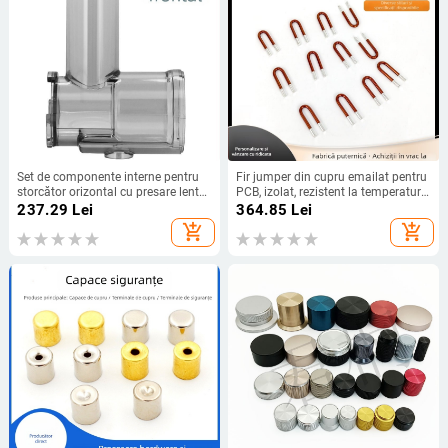
Set de componente interne pentru
Fir jumper din cupru emailat pentru
storcător orizontal cu presare lentă,
PCB, izolat, rezistent la temperaturi
diametru mic
înalte, diametru 2,5 mm, pentru
237.29
Lei
364.85
Lei
motorul vehiculului electric
add_shopping_cart
add_shopping_cart