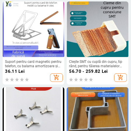
Suport pentru card magnetic pentru
Clește SMT cu cuplă din cupru, tip
telefon, cu balama amortizoare și
rând, pentru tăierea materialelor
balama rotativă de 170°, suport
electronice
36.11
Lei
56.70 - 259.82
Lei
pentru Power Bank
add_shopping_cart
add_shopping_cart