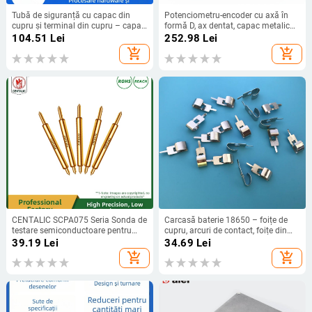
Tubă de siguranță cu capac din
Potenciometru-encoder cu axă în
cupru și terminal din cupru – capac
formă D, ax dentat, capac metalic
rotund, componentă electronică din
pentru buton, buton din aluminiu
104.51
Lei
252.98
Lei
alamă
pentru prototipare
add_shopping_cart
add_shopping_cart
CENTALIC SCPA075 Seria Sonda de
Carcasă baterie 18650 – foițe de
testare semiconductoare pentru
cupru, arcuri de contact, foițe din
telefoane mobile, vârf din cupru cu
oțel inoxidabil, conectori conductivi
39.19
Lei
34.69
Lei
două capete
21700
add_shopping_cart
add_shopping_cart