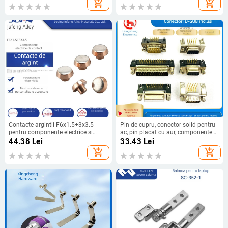
add_shopping_cart
add_shopping_cart
de birou
Contacte argintii F6x1.5+3x3.5
Pin de cupru, conector solid pentru
pentru componente electrice și
ac, pin placat cu aur, componente
termostate
metalice
44.38
Lei
33.43
Lei
add_shopping_cart
add_shopping_cart