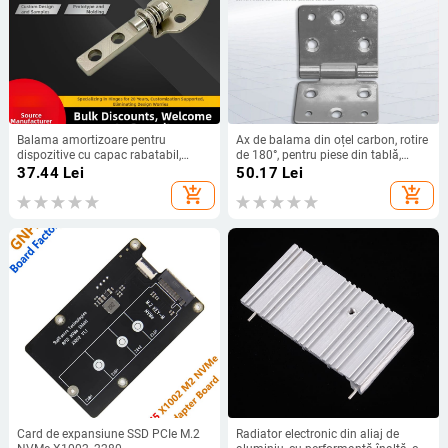
Balama amortizoare pentru
Ax de balama din oțel carbon, rotire
dispozitive cu capac rabatabil,
de 180°, pentru piese din tablă,
rotire nelimitată — potrivită pentru
balama pliabilă
37.44
Lei
50.17
Lei
proiectoare, încărcătoare wireless și
add_shopping_cart
add_shopping_cart
imprimante
Card de expansiune SSD PCIe M.2
Radiator electronic din aliaj de