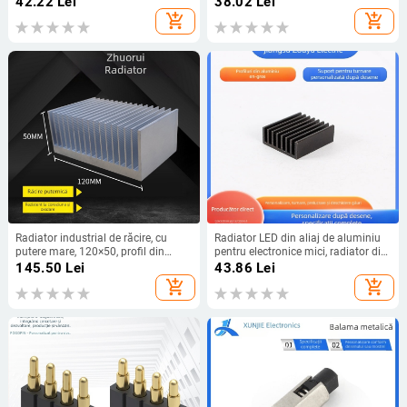
42.22
Lei
38.02
Lei
opționale
add_shopping_cart
add_shopping_cart
Radiator industrial de răcire, cu
Radiator LED din aliaj de aluminiu
putere mare, 120×50, profil din
pentru electronice mici, radiator din
aluminiu, aripioare de răcire cu
profil de aluminiu, radiator MOSFET,
145.50
Lei
43.86
Lei
densitate ridicată
aliaj nichel-fier
add_shopping_cart
add_shopping_cart