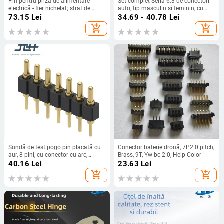
Pin pentru priză de alimentare
Set complet Seria 6.3 de conectori
electrică - fier nichelat; strat de
auto, tip masculin și feminin, cu
cupru după nichel pentru
înveliș pentru cabluri
73.15
Lei
34.69 - 40.78
Lei
conductivitate îmbunătățită; Model:
add_shopping_cart
add_shopping_cart
reglementări chineze/americane
Sondă de test pogo pin placată cu
Conector baterie dronă, 7P2.0 pitch,
aur, 8 pini, cu conector cu arc,
Brass, 9T, Yw-bc-2.0, Help Color
personalizabil
40.16
Lei
23.63
Lei
add_shopping_cart
add_shopping_cart