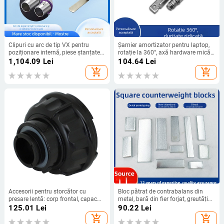
Clipuri cu arc de tip VX pentru
Șarnier amortizator pentru laptop,
poziționare internă, piese ștanțate
rotație la 360°, axă hardware mică
din oțel inoxidabil pentru
352-1
1,104.09
Lei
104.64
Lei
componente electronice
add_shopping_cart
add_shopping_cart
Accesorii pentru storcător cu
Bloc pătrat de contrabalans din
presare lentă: corp frontal, capac
metal, bară din fier forjat, greutăți
frontal și piese interne
mici din fier pentru jucării
125.01
Lei
90.22
Lei
add_shopping_cart
add_shopping_cart