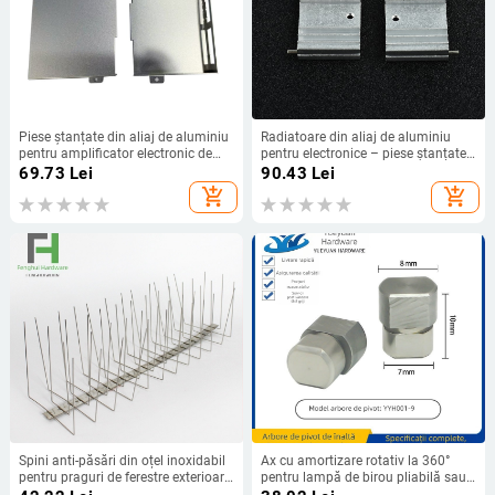
Piese ștanțate din aliaj de aluminiu
Radiatoare din aliaj de aluminiu
pentru amplificator electronic de
pentru electronice – piese ștanțate
putere și radiator de răcire
și capac de ecranare
69.73
Lei
90.43
Lei
add_shopping_cart
add_shopping_cart
Spini anti-păsări din oțel inoxidabil
Ax cu amortizare rotativ la 360°
pentru praguri de ferestre exterioare
pentru lampă de birou pliabilă sau
— Model 50, lungimi și materiale
oglindă de machiaj