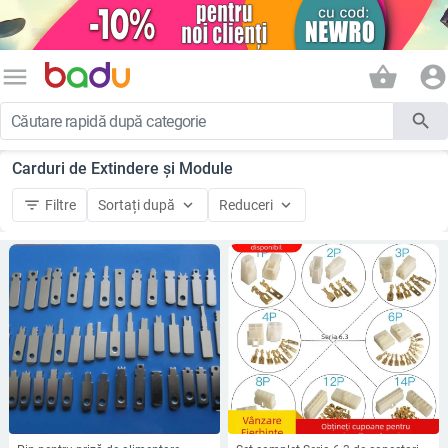
menu
shopping_basket
account_circle
search
Carduri de Extindere și Module
filter_list
keyboard_arrow_down
keyboard_arrow_down
Filtre
Sortați după
Reduceri