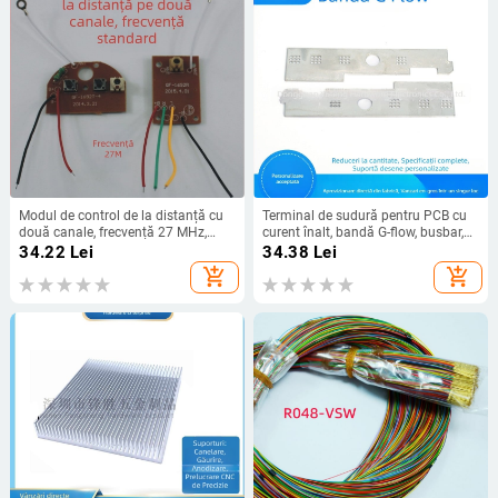
Modul de control de la distanță cu
Terminal de sudură pentru PCB cu
două canale, frecvență 27 MHz,
curent înalt, bandă G-flow, busbar,
accesorii pentru jucării și piese
accesorii electronice – bandă de
34.22
Lei
34.38
Lei
pentru modele tehnologice
presiune
add_shopping_cart
add_shopping_cart