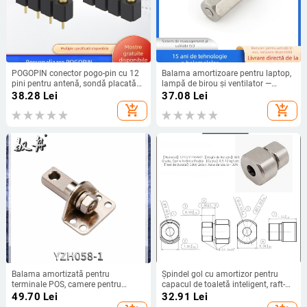
POGOPIN conector pogo-pin cu 12
Balama amortizoare pentru laptop,
pini pentru antenă, sondă placată
lampă de birou și ventilator —
cu aur
blocare la fiecare 120° și rotire de
38.28
Lei
37.08
Lei
360°
add_shopping_cart
add_shopping_cart
Balama amortizată pentru
Șpindel gol cu amortizor pentru
terminale POS, camere pentru
capacul de toaletă inteligent, raft-
documente, scanere de coduri de
jucărie pentru copii și aparat de
49.70
Lei
32.91
Lei
bare, case de marcat și lampă LED
înfrumusețare