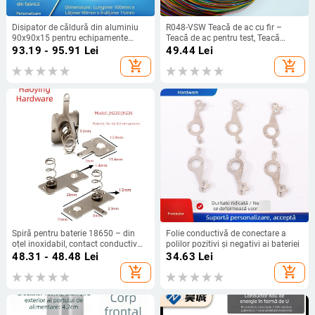
Disipator de căldură din aluminiu
R048-VSW Teacă de ac cu fir –
90x90x15 pentru echipamente
Teacă de ac pentru test, Teacă
electronice, Model 9015, răcire
ejector pentru ac, Teacă pentru
93.19 - 95.91
Lei
49.44
Lei
industrială de înaltă putere,
sondă, Teacă cu arc ejector
add_shopping_cart
add_shopping_cart
prelucrare la comandă
Spiră pentru baterie 18650 – din
Folie conductivă de conectare a
oțel inoxidabil, contact conductiv
polilor pozitivi și negativi ai bateriei
nichelat
48.31 - 48.48
Lei
34.63
Lei
add_shopping_cart
add_shopping_cart