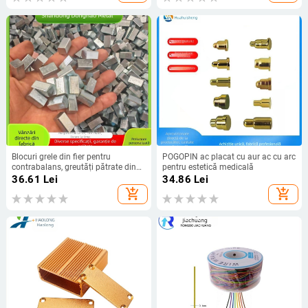
Blocuri grele din fier pentru
POGOPIN ac placat cu aur ac cu arc
contrabalans, greutăți pătrate din
pentru estetică medicală
fier, bază pentru suport de telefon și
36.61
Lei
34.86
Lei
căști, piese metalice
add_shopping_cart
add_shopping_cart