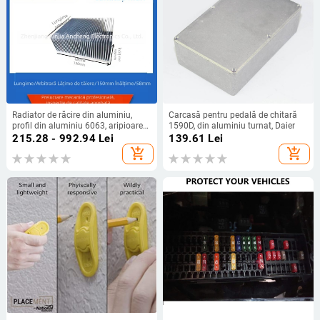
Radiator de răcire din aluminiu,
Carcasă pentru pedală de chitară
profil din aluminiu 6063, aripioare
1590D, din aluminiu turnat, Daier
cu densitate mare, 150 × 58 mm
215.28 - 992.94
Lei
139.61
Lei
add_shopping_cart
add_shopping_cart