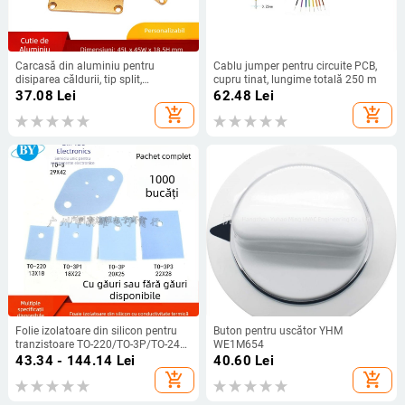
Carcasă din aluminiu pentru
Cablu jumper pentru circuite PCB,
disiparea căldurii, tip split,
cupru tinat, lungime totală 250 m
45×45×18,5 mm, carcasă PCB
37.08
Lei
62.48
Lei
pentru instrument, cutie din
add_shopping_cart
add_shopping_cart
aluminiu auriu pentru amplificator
Folie izolatoare din silicon pentru
Buton pentru uscător YHM
tranzistoare TO-220/TO-3P/TO-247
WE1M654
și MOSFET
43.34 - 144.14
Lei
40.60
Lei
add_shopping_cart
add_shopping_cart