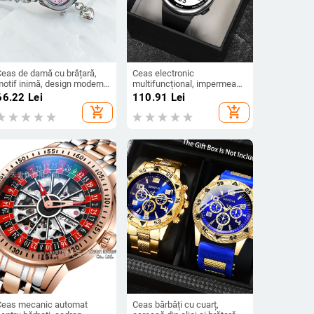
Ceas de damă cu brățară,
Ceas electronic
motif inimă, design modern,
multifuncțional, impermeabil
til studențesc, cuarț
50 m, cronograf, alarmă,
66.22
Lei
110.91
Lei
afișaj iluminat, ceas sport
add_shopping_cart
add_shopping_cart
pentru adolescenți, în stoc
Ceas mecanic automat
Ceas bărbăți cu cuarț,