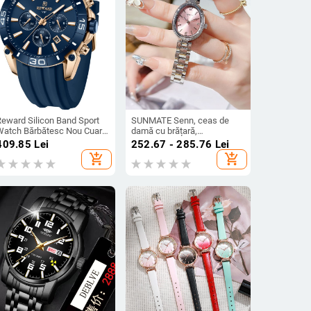
Reward Silicon Band Sport
SUNMATE Senn, ceas de
Watch Bărbătesc Nou Cuarț
damă cu brățară,
ultifuncțional Cronograf cu
personalitate de nișă, curea
409.85
Lei
252.67 - 285.76
Lei
rei Ochi și Șase Pini
ovală din oțel, rotundă,
add_shopping_cart
add_shopping_cart
831105
producători en-gros