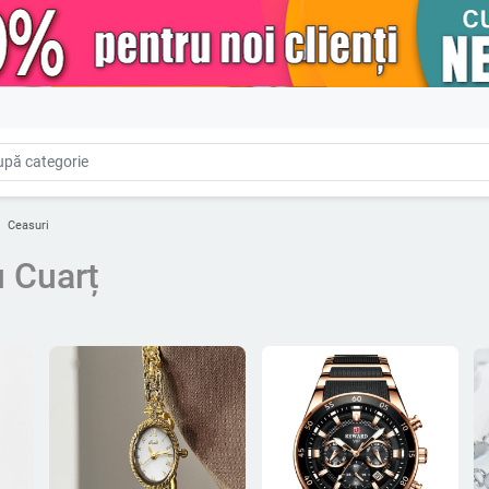
Ceasuri
 Cuarț