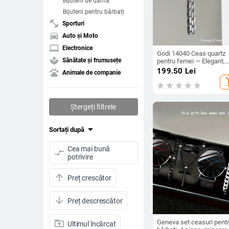
Bijuterii de damă
Bijuterii pentru bărbați
fitness_center
Sporturi
directions_car
Auto și Moto
laptop
Electronice
Godi 14040 Ceas quartz
spa
Sănătate și frumusețe
pentru femei — Elegant,
compact, minimalist și
199.50
Lei
pets
Animale de companie
versatil pentru birou,
add_s
rezistență la apă 30 m, 
2026
Ștergeți filtrele
arrow_drop_down
Sortați după
Cea mai bună
compare_arrows
potrivire
arrow_upward
Preț crescător
arrow_downward
Preț descrescător
drive_folder_upload
Geneva set ceasuri pent
Ultimul încărcat