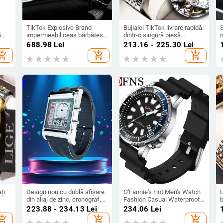
TikTok Explosive Brand
Bujialei TikTok livrare rapidă
S
ă
impermeabil ceas bărbătesc
dintr-o singură piesă
Flywheel automat mecanic
calendar luminos
i
688.98
Lei
213.16 - 225.30
Lei
piele luminos la modă
impermeabil stil coreean
hopping_cart
add_shopping_cart
add_shopping_cart
Hollow Trend autentic
fals antimecanic ceas nou
t
bărbătesc
e
ți
Design nou cu dublă afișare
O'Fannie's Hot Men's Watch
din aliaj de zinc, cronograf,
Fashion Casual Waterproof
ceas cu alarmă,
Quartz Watch Luminos
223.88 - 234.13
Lei
234.06
Lei
șă
impermeabil, electronic,
Single Calendar Watch în
hopping_cart
add_shopping_cart
add_shopping_cart
u
sport în aer liber, ceas
stoc direct de la furnizor