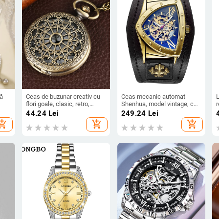
ă
Ceas de buzunar creativ cu
Ceas mecanic automat
flori goale, clasic, retro,
Shenhua, model vintage, cu
,
rotund, colier, agățat, ceas
triunghi gol, din bronz,
44.24
Lei
249.24
Lei
ate
vechi sculptat decorativ cu
cadran, pentru bărbați
hopping_cart
add_shopping_cart
add_shopping_cart
cuarț, en-gros