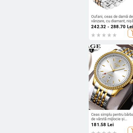
Oufani, ceas de damă de
vânzare, cu diamant, niș
pătrată, cu calendar,
242.32 - 288.70
Le
impermeabil, cu cuarț,
add_s
Dropshipping
Ceas simplu pentru bărba
de vârstă mijlocie și
vârstnici, curea din oțel,
181.58
Lei
cadran mare, ceas de ni
add_s
pentru uz casnic, ceas c