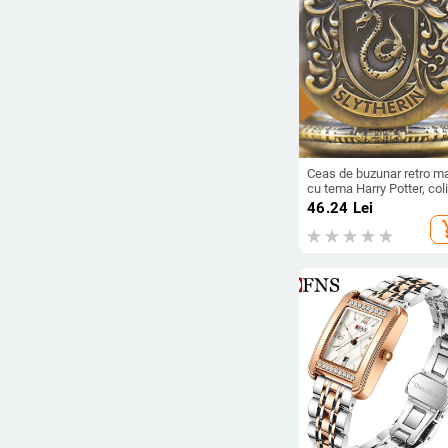
Ceas de buzunar retro m
cu tema Harry Potter, col
cu flip, ceas de cuarț, ca
46.24
Lei
en-gros, vânzare fierbint
add_s
transfrontalieră