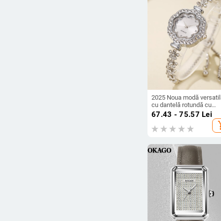
2025 Noua modă versatil
cu dantelă rotundă cu
diamant din aliaj de cuarț
67.43 - 75.57
Lei
set de brățări personaliz
add_s