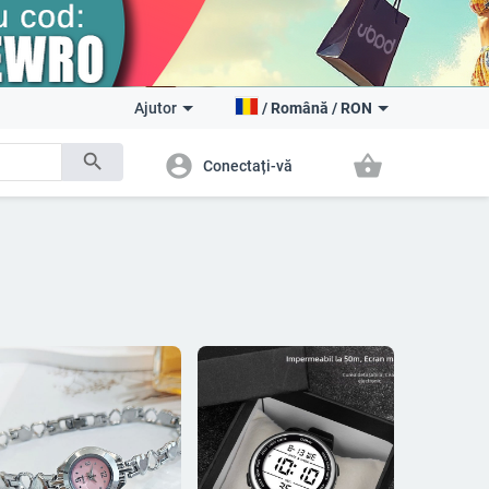
Ajutor
/
Română
/
RON
search
account_circle
shopping_basket
Conectați-vă