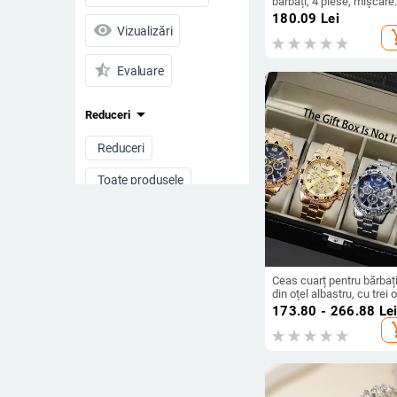
bărbați, 4 piese, mișcare
cuarț, carcasă din aliaj,
180.09
Lei
visibility
sticlă minerală, luminoa
Vizualizări
add_s
star_half
Evaluare
arrow_drop_down
Reduceri
Reduceri
Toate produsele
Preț
-
Ceas cuarț pentru bărbați
din oțel albastru, cu trei o
Ștergeți filtrele
în stoc, cu explozii en-gr
173.80 - 266.88
Le
comerț exterior nou 2024
add_s