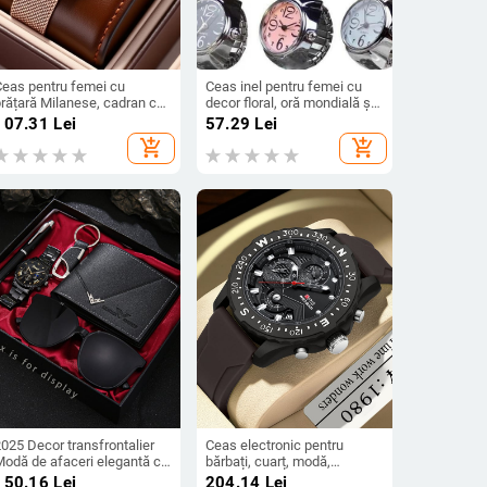
Ceas pentru femei cu
Ceas inel pentru femei cu
brățară Milanese, cadran cu
decor floral, oră mondială și
tele, calendar, accente de
GMT; Mișcare 68; Origine
107.31
Lei
57.29
Lei
iamante, rezistență la apă
mișcare Dongguan; Carcasă
add_shopping_cart
add_shopping_cart
0 m, cuarț
din aliaj; Curea din aliaj
025 Decor transfrontalier
Ceas electronic pentru
Modă de afaceri elegantă cu
bărbați, cuarț, modă,
adran cu curea din oțel
calendar simplu, sport,
150.16
Lei
204.14
Lei