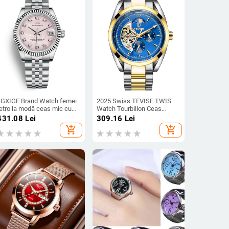
LGXIGE Brand Watch femei
2025 Swiss TEVISE TWIS
retro la modă ceas mic cu
Watch Tourbillon Ceas
pudră ceas femei ceas la
bărbătesc impermeabil Ceas
431.08
Lei
309.16
Lei
modă 31mm disc ceas
mecanic de afaceri mare
add_shopping_cart
add_shopping_cart
Tiktok Explosions
Ceas bărbătesc cu bandă de
oțel