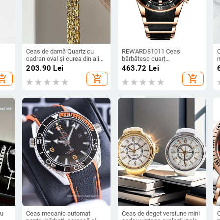
Ceas de damă Quartz cu
REWARD81011 Ceas
cadran oval și curea din aliaj,
bărbătesc cuarț
rezistent la apă 30m,
calendaristic, curea din oțel,
s
203.90
Lei
463.72
Lei
carcasă din aliaj, sticlă
ceas de afaceri casual cu
hopping_cart
add_shopping_cart
add_shopping_cart
modă
minerală
șase pini
ru
Ceas mecanic automat
Ceas de deget versiune mini