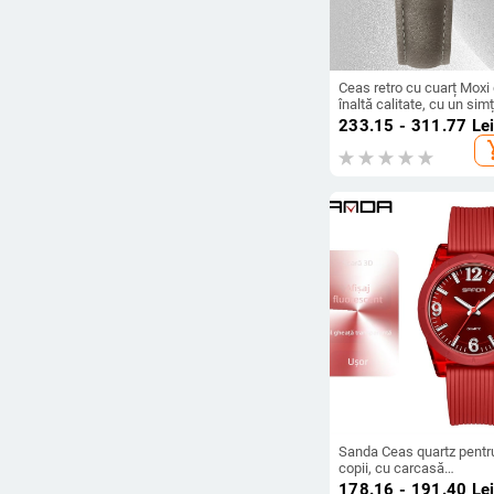
Ceas retro cu cuarț Moxi
înaltă calitate, cu un simț
sofisticației, ceas
233.15 - 311.77
Le
dreptunghiular pentru fe
add_s
cu diamante întregi, pent
naveta, afaceri și ținute
casual
Sanda Ceas quartz pentr
copii, cu carcasă
transparentă subțire,
178.16 - 191.40
Le