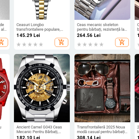
 de
Ceasuri Longbo
Ceas mecanic skeleton
 al
transfrontaliere populare,
pentru bărbați, rezistență la
ceasuri pentru femei,
apă 30M, coroană
s
i
145.29
Lei
264.56
Lei
mei,
ceasuri duble, ceas
înșurubabilă, spate
d
hopping_cart
add_shopping_cart
add_shopping_cart
ru
impermeabil en-gros,
transparent, brățară din oțel
1
ceasuri cu cuarț pentru
inoxidabil cu închidere tip
bărbați
fluture
u
Ancient Camel G043 Ceas
Transfrontalieră 2025 Noua
2
Mecanic Pentru Bărbați,
modă casual pentru bărbați
Curea din Piele Naturală,
Creative fals cu trei ochi cu
c
i
182.10
Lei
308.14
Lei