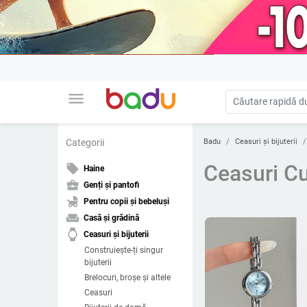
menu
Badu
Ceasuri și bijuterii
Categorii
Ceasuri Cu
local_offer
Haine
business_center
Genți și pantofi
child_friendly
Pentru copii și bebeluși
weekend
Casă și grădină
watch
Ceasuri și bijuterii
Construiește-ți singur
bijuterii
Brelocuri, broșe și altele
Ceasuri