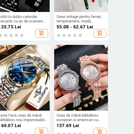
olid cu dublu calendar
Ceas vintage pentru femei,
mecanic cu ac de scanare
temperament, modă
ceas ceas cu cuarț
elegantă, cuarț, explozie,
125.75
Lei
55.08 - 62.67
Lei
impermeabil ceas de modă
ceas de damă,
add_shopping_cart
add_shopping_cart
ransfrontalier comerț
temperament, tendință
xterior ceas bărbați
literară, simplu
Louis Fans ceas de mână
Ceas de mână bărbătesc
bărbătesc nou impermeabil
european și american cu
luminos dublu calendar cuarț
diamante, la modă, cu
160.07
Lei
137.69
Lei
coreean ceas TikTok
cadran mare, cu calendar și
add_shopping_cart
add_shopping_cart
AliExpress
cuarț, ceas înstelat, 2021