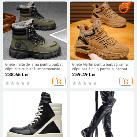
Ghete înalte de iarnă pentru bărbați,
Ghete Martin pentru bărbați, iarnă:
căptușite cu blană, impermeabile și
căptușeală pluș, partea superioară
antiderapante, ghete de zăpadă
PU, talpă din cauciuc, design de
238.65
Lei
259.49
Lei
creștere a înălțimii, talpă
add_shopping_cart
add_shopping_cart
antiderapantă