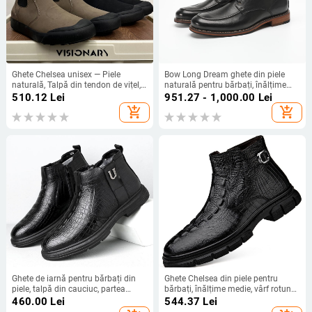
Ghete Chelsea unisex — Piele
Bow Long Dream ghete din piele
naturală, Talpă din tendon de vițel,
naturală pentru bărbați, înălțime
Antiderapante, Stil streetwear
peste gleznă, stil britanic, fermoar
510.12
Lei
951.27 - 1,000.00
Lei
(Unisex; Piele naturală; Talpă din
lateral și șireturi în față, talpă
add_shopping_cart
add_shopping_cart
tendon de vițel; Antiderapant;
groasă, desert boots, culoare solidă
Streetwear)
Ghete de iarnă pentru bărbați din
Ghete Chelsea din piele pentru
piele, talpă din cauciuc, partea
bărbați, înălțime medie, vârf rotund,
superioară din piele de vițel,
talpă din cauciuc, anti-alunecare,
460.00
Lei
544.37
Lei
căptușeală din piele de porc,
model monocrom