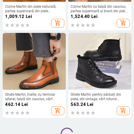
Cizme Martin din piele naturală,
Cizme Martin cu talpă din cauciuc,
partea superioară din piele
partea superioară și branț din piele
naturală, vârf rotund, guler scurt,
de vită primară, design elevat
1,009.12
Lei
1,524.40
Lei
căptușeală din piele naturală
add_shopping_cart
add_shopping_cart
Ghete Martin, înalte, cu fermoar
Ghete Martin pentru bărbați din
lateral, talpă din cauciuc, vârf
piele, stil vintage, vârf rotund
rotund, pentru iarnă.
(Partea superioară: piele de vițel;
462.14
Lei
563.24
Lei
Talpă: cauciuc; Talpă interioară:
add_shopping_cart
add_shopping_cart
piele naturală; Vârf rotund; Toc mic
1–3 cm)