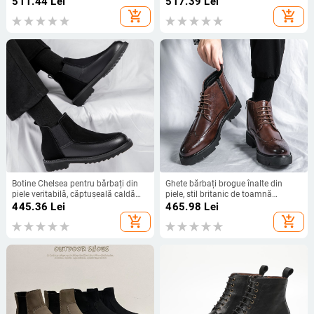
511.44
Lei
517.39
Lei
add_shopping_cart
add_shopping_cart
Botine Chelsea pentru bărbați din
Ghete bărbați brogue înalte din
piele veritabilă, căptușeală caldă
piele, stil britanic de toamnă
din fleece, talpă din cauciuc, branț
Chelsea, talpă din cauciuc, partea
445.36
Lei
465.98
Lei
din lână-cashmere
superioară din piele naturală, PU
add_shopping_cart
add_shopping_cart
branț