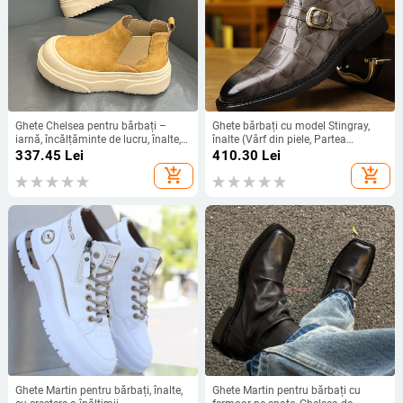
Ghete Chelsea pentru bărbați –
Ghete bărbați cu model Stingray,
iarnă, încălțăminte de lucru, înalte,
înalte (Vârf din piele, Partea
talpă PVC groasă, PU partea
superioară PU, Talpă din cauciuc,
337.45
Lei
410.30
Lei
superioară, interior din plasă, slip-
Model solid, Toc mic 1–3 cm)
add_shopping_cart
add_shopping_cart
on
Ghete Martin pentru bărbați, înalte,
Ghete Martin pentru bărbați cu