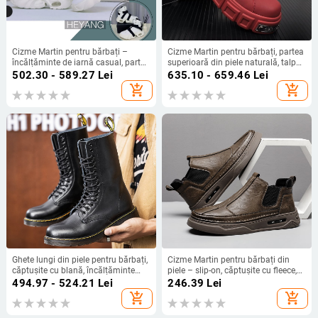
Cizme Martin pentru bărbați –
Cizme Martin pentru bărbați, partea
încălțăminte de iarnă casual, partea
superioară din piele naturală, talpă
superioară din piele Ultrafilm, talpă
din cauciuc, stil hip-hop/cizme de
502.30 - 589.27
Lei
635.10 - 659.46
Lei
EVA spumă, toc mediu 3–5 cm, vârf
lucru, vârsta 18–40
add_shopping_cart
add_shopping_cart
rotund, branț din plasă
Ghete lungi din piele pentru bărbați,
Cizme Martin pentru bărbați din
căptușite cu blană, încălțăminte
piele – slip-on, căptușite cu fleece,
Martin încălzită, ghete de
înălțime medie, stil britanic casual,
494.97 - 524.21
Lei
246.39
Lei
lucru/motocicletă în stil britanic
toamnă-iarnă
add_shopping_cart
add_shopping_cart