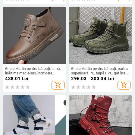
antiderapant
Ghete Martin pentru bărbați, iarnă,
Ghete Martin pentru bărbați: partea
înălțime medie-sus, închidere
superioară PU, talpă PVC, gât înalt,
Velcro, talpă din cauciuc, material
închidere cu șiret în față, branț textil
438.01
Lei
296.03 - 303.34
Lei
superior: super fiber, căptușire din
add_shopping_cart
add_shopping_cart
plush sintetic