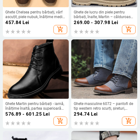
Ghete Chelsea pentru bărbați, vârf
Ghete de lucru din piele pentru
ascuțit, piele nubuk, înălțime medie
bărbați, înalte, Martin – călduroase,
a gleznei, stil britanic retro
antiderapante, cu fermoar lateral
457.84
Lei
269.00 - 307.98
Lei
add_shopping_cart
add_shopping_cart
Ghete Martin pentru bărbați - iarnă,
Ghete masculine 6072 – pantofi de
înălțime înaltă, partea superioară
tip western retro scurți, șireturi,
din piele naturală, talpă din cauciuc,
exterior PU, talpă din cauciuc,
576.89 - 601.25
Lei
294.74
Lei
încălțăminte casual pentru exterior
căptușeală din plasă, vârf rotund
add_shopping_cart
add_shopping_cart