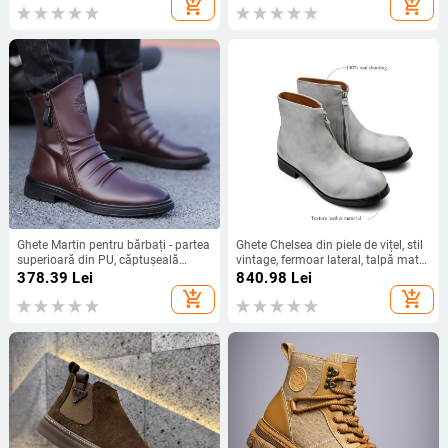
add_shopping_cart
add_shopping_cart
fermoar lateral
Ghete Martin pentru bărbați - partea
Ghete Chelsea din piele de vițel, stil
superioară din PU, căptușeală
vintage, fermoar lateral, talpă mată,
fleece, talpă PU, toc 3-5 cm
toc mediu 3–5 cm.
378.39
Lei
840.98
Lei
add_shopping_cart
add_shopping_cart