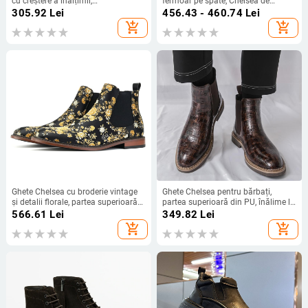
cu creștere a înălțimii,
fermoar pe spate, Chelsea de
impermeabile, anti-derapare, PU
înălime medie, vârf pătrat, talpă din
305.92
Lei
456.43 - 460.74
Lei
partea superioară, talpă din cauciuc
cauciuc
add_shopping_cart
add_shopping_cart
Ghete Chelsea cu broderie vintage
Ghete Chelsea pentru bărbați,
și detalii florale, partea superioară
partea superioară din PU, înălime la
din PU artificial, pentru bărbați, stil
gleznă, toc plat, stil englezesc de
566.61
Lei
349.82
Lei
casual
toamnă
add_shopping_cart
add_shopping_cart