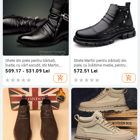
Ghete din piele pentru bărbați,
Ghete Martin pentru bărbați din
înalte, cu vârf ascuțit, stil Martin,
piele, cu înălțime medie, pentru
inspirație coreeană și britanică
lucru în exterior, căptușite cu fleece
509.17 - 531.09
Lei
572.51
Lei
add_shopping_cart
add_shopping_cart