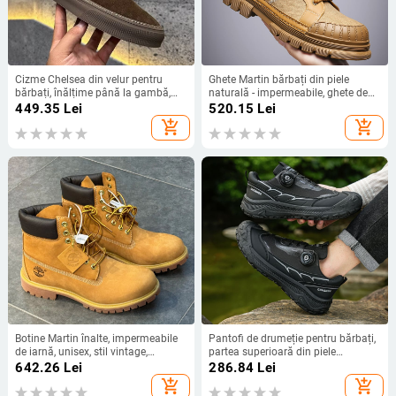
Cizme Chelsea din velur pentru
Ghete Martin bărbați din piele
bărbați, înălțime până la gambă,
naturală - impermeabile, ghete de
talpă din cauciuc, branț PU,
lucru mid-cut, vârf rotund, căldură
449.35
Lei
520.15
Lei
căptușeală din țesătură, mențin
de iarnă, lansare toamnă 2024
add_shopping_cart
add_shopping_cart
căldura
Botine Martin înalte, impermeabile
Pantofi de drumeție pentru bărbați,
de iarnă, unisex, stil vintage,
partea superioară din piele
rezistente la uzură, talpă din
sintetică, talpă din plastic injectat,
642.26
Lei
286.84
Lei
cauciuc
căptușeală din plasă respirabilă,
add_shopping_cart
add_shopping_cart
design joasă, vârf rotund,