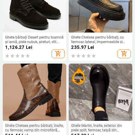
Ghete bărbați Desert pentru toamnă
Ghete Chelsea pentru bărbați, cu
și iarnă, piele nubuk, șireturi, stil
fermoar lateral, impermeabile și
Martin, casual
calde pentru iarnă, până la
1,126.27
Lei
235.97
Lei
jumătatea gambelor, talpă groasă
add_shopping_cart
add_shopping_cart
pentru creșterea înălțimii, PU partea
superioară
Ghete Chelsea pentru bărbați, înalte,
Ghete Martin, înalte, exterior din
cu fermoar, vamp din microfibră,
piele split, fermoar, talpă din
căptușeală PU, toc mic 1-3 cm
cauciuc, antiderapant