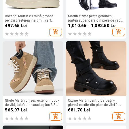
Bocanci Martin cu talpă groasă
Martin cizme peste genunchi,
pentru creșterea înălțimii, vârf
partea superioară din piele de vacă
rotund, gambă medie, partea
dublă, vârf rotund, toc gros 3–5 cm,
497.65
Lei
1,010.66 - 1,093.50
Lei
superioară din fibră sintetică, talpă
talpă din cauciuc
add_shopping_cart
add_shopping_cart
PU
Ghete Martin unisex, exterior nubuk
Cizme Martin pentru bărbați –
de vită, talpă din cauciuc, toc 3-5
gleznă medie, din piele de vițel în
cm, înălțime până la jumătatea
două straturi, talpă groasă din
565.97
Lei
681.70
Lei
gambei
cauciuc cu design de creștere a
add_shopping_cart
add_shopping_cart
înălțimii, fermoar lateral, căptușeală
PU