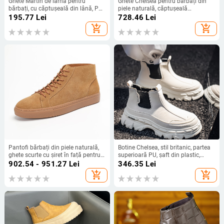
Ghete Martin de iarnă pentru
Ghete Chelsea pentru bărbați din
bărbați, cu căptușeală din lână, PU
piele naturală, căptușeală
partea superioară, talpă din
respirabilă, fermoar lateral, talpă
195.77
Lei
728.46
Lei
cauciuc, înălțime medie a gambelor,
din cauciuc
add_shopping_cart
add_shopping_cart
șireturi
Pantofi bărbați din piele naturală,
Botine Chelsea, stil britanic, partea
ghete scurte cu șiret în față pentru
superioară PU, șaft din plastic,
toamnă-iarnă, velur retro, talpă
căptușeală din lână de miel, pentru
902.54 - 951.27
Lei
346.35
Lei
plată, stil britanic, lucrate manual
bărbați
add_shopping_cart
add_shopping_cart