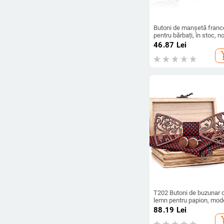
Butoni de manșetă franc
pentru bărbați, în stoc, no
placați cu aur electrolizat
46.87
Lei
accesorii cu cip CD, buto
add_s
metalici epoxidici, comer
exterior, en-gros
T202 Butoni de buzunar 
lemn pentru papion, mod
manual, cu goluri, pentru
88.19
Lei
prosoape, set de papion 
add_s
nuntă casual