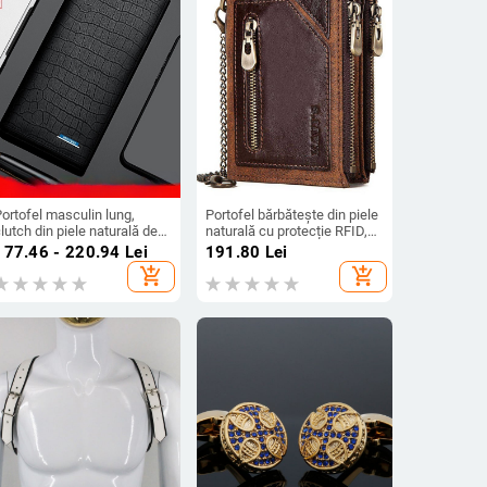
ortofel masculin lung,
Portofel bărbătește din piele
lutch din piele naturală de
naturală cu protecție RFID,
ițel de prim strat, model
piele din strat superior de
177.46 - 220.94
Lei
191.80
Lei
rocodil, stil urban
bovine, fermoar dublu,
add_shopping_cart
add_shopping_cart
minimalist
compartiment vertical pentru
monede KA0076