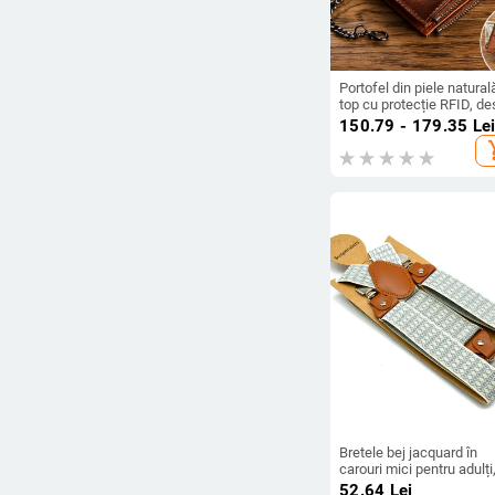
Portofel din piele natural
top cu protecție RFID, de
cu două secțiuni, buzuna
150.79 - 179.35
Le
fermoar pentru monede ș
add_s
lanț pentru permisul de
conducere, Dante
Bretele bej jacquard în
carouri mici pentru adulți
3 clipuri, pentru bărbați,
52.64
Lei