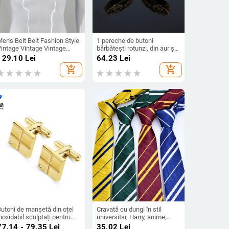
en's Belt Belt Fashion Style
1 pereche de butoni
Vintage Vintage Vintage
bărbătești rotunzi, din aur și
Vintage Vintage Vintage
cupru, de înaltă calitate, în
129.10
Lei
64.23
Lei
Vintage Vintage Vintage
stoc, en-gros, retro, de lux,
add_shopping_cart
add_shopping_cart
Vintage Vintage Vintage
cu incrustații de zirconiu
Vintage Vintage Vintage
albastru, de lux, încrustați
Vintage Vintage Vintage
Butoni de manșetă din oțel
Cravată cu dungi în stil
noxidabil sculptați pentru
universitar, Harry, anime,
ărbați, model francez,
cosplay, studenți de sex
77.14 - 79.35
Lei
35.02
Lei