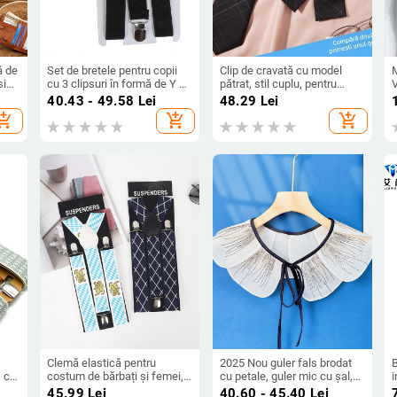
ă de
Set de bretele pentru copii
Clip de cravată cu model
M
sign
cu 3 clipsuri în formă de Y și
pătrat, stil cuplu, pentru
r cu
funda, unisex, lungime
adulți, floare pentru cravată
i
40.43 - 49.58
Lei
48.29
Lei
i
reglabilă, material: 70%
hopping_cart
add_shopping_cart
add_shopping_cart
bandă elastică + 30%
poliester, imprimare
sublimare
Clemă elastică pentru
2025 Nou guler fals brodat
, cu
costum de bărbați și femei,
cu petale, guler mic cu șal,
i
curea în formă de Y pentru
flori, îmbrăcăminte pentru
b
45.99
Lei
40.60 - 45.40
Lei