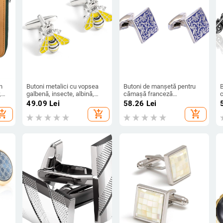
n
Butoni metalici cu vopsea
Butoni de manșetă pentru
B
,
galbenă, insecte, albină,
cămașă franceză
comerț exterior, butoni de
bărbătească, model retro,
49.09
Lei
58.26
Lei
cămașă franceză pentru
vânzare fierbinte, butoni de
d
hopping_cart
add_shopping_cart
add_shopping_cart
bărbați, en-gros
manșetă 182
f