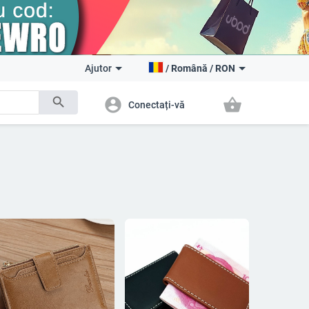
Ajutor
/
Română
/
RON
search
account_circle
shopping_basket
Conectați-vă