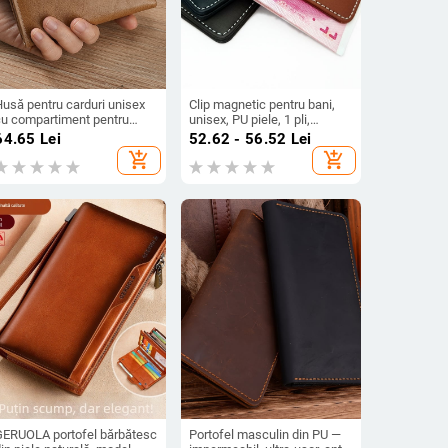
Husă pentru carduri unisex
Clip magnetic pentru bani,
cu compartiment pentru
unisex, PU piele, 1 pli,
permisul de conducere,
deschidere expusă, formă
64.65
Lei
52.62 - 56.52
Lei
multifuncțională, compactă,
verticală pătrată, modele HC-
add_shopping_cart
add_shopping_cart
cu buzunar mare pentru
8833/HC-8844/HC-9090
monede, husă subțire pentru
arduri, protecție anti-furt
GERUOLA portofel bărbătesc
Portofel masculin din PU —