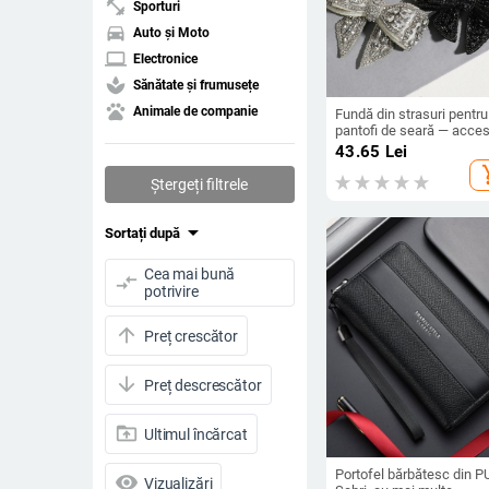
fitness_center
Sporturi
directions_car
Auto și Moto
laptop
Electronice
spa
Sănătate și frumusețe
pets
Animale de companie
Fundă din strasuri pentru
pantofi de seară — acces
pentru încălțăminte, dec
43.65
Lei
cu pietre strălucitoare
add_s
Ștergeți filtrele
arrow_drop_down
Sortați după
Cea mai bună
compare_arrows
potrivire
arrow_upward
Preț crescător
arrow_downward
Preț descrescător
drive_folder_upload
Ultimul încărcat
Portofel bărbătesc din P
visibility
Vizualizări