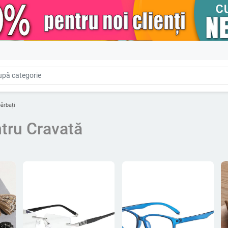
ărbați
ntru Cravată