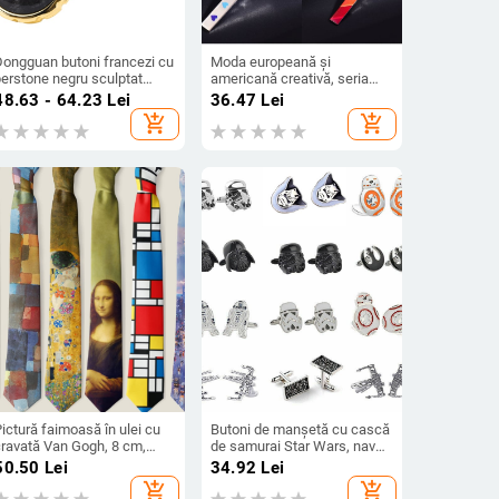
Dongguan butoni francezi cu
Moda europeană și
perstone negru sculptat
americană creativă, seria
ridimensional, dublu strat,
nouă Rainbow, cleme de
48.63 - 64.23
Lei
36.47
Lei
butoni pentru cămașă pentru
guler pentru bărbați,
add_shopping_cart
add_shopping_cart
bărbați, butoni de cămașă de
personalizate, simple, pentru
naltă calitate
costum, decorațiuni cu
cleme de guler
ictură faimoasă în ulei cu
Butoni de manșetă cu cască
cravată Van Gogh, 8 cm,
de samurai Star Wars, navă
ravată retro imprimată la
spațială, accesorii pentru
50.50
Lei
34.92
Lei
odă pentru bărbați și
filme și seriale TV europene
add_shopping_cart
add_shopping_cart
emei, comerț exterior, în
și americane, vânzare