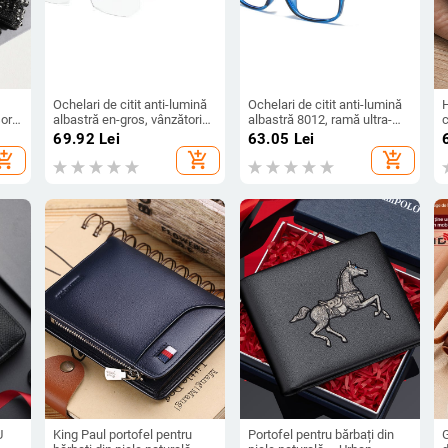
Ochelari de citit anti-lumină
Ochelari de citit anti-lumină
orii
albastră en-gros, vânzători
albastră 8012, ramă ultra-
or
ambulanți, placați cu aur,
ușoară din PC, ramă pătrată
69.92
Lei
63.05
Lei
zoom inteligent, ochelari de
mică, vârstnicii arată mai
hopping_cart
add_shopping_cart
add_shopping_cart
citit pentru bărbați și femei
tineri, mai multe grade,
prezbiopie opțională, punct
c
U
King Paul portofel pentru
Portofel pentru bărbați din