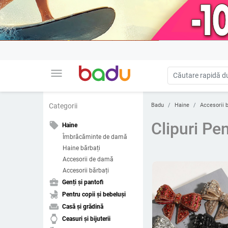
menu
Badu
Haine
Accesorii b
Categorii
Clipuri Pe
local_offer
Haine
Îmbrăcăminte de damă
Haine bărbați
Accesorii de damă
Accesorii bărbați
business_center
Genți și pantofi
child_friendly
Pentru copii și bebeluși
weekend
Casă și grădină
watch
Ceasuri și bijuterii