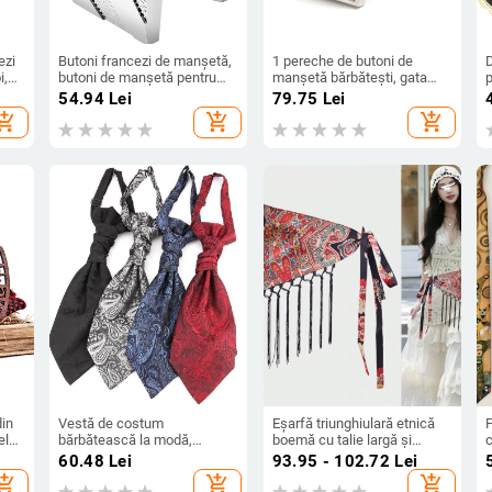
ezi
Butoni francezi de manșetă,
1 pereche de butoni de
i,
butoni de manșetă pentru
manșetă bărbătești, gata
,
comerț exterior, butoni
confecționați, accesibili
t
54.94
Lei
79.75
Lei
ni
dreptunghiulari twill, butoni
transfrontalieri, cu design
hopping_cart
add_shopping_cart
add_shopping_cart
ț
metalici pentru bărbați cu
simplu de lux, cu model de
dungi
scoici, pătrați, din argint
î
din
Vestă de costum
Eșarfă triunghiulară etnică
P
el
bărbătească la modă,
boemă cu talie largă și
cravată dublă, cravată cu
ciucure de înaltă calitate,
c
60.48
Lei
93.95 - 102.72
Lei
de
nod Hong Kong, la modă,
dansatoare hip-hop, la modă,
m
hopping_cart
add_shopping_cart
add_shopping_cart
pentru comerț exterior, în
rochie decorativă
f