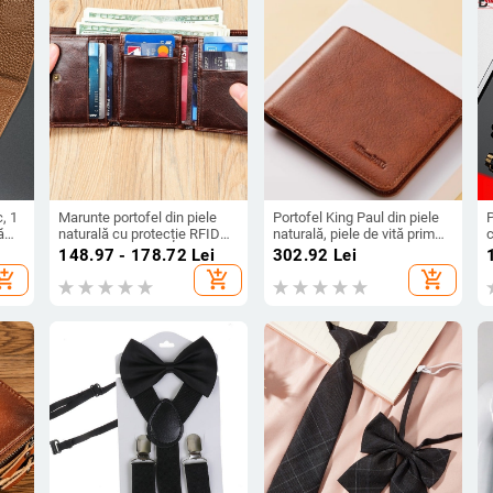
, 1
Marunte portofel din piele
Portofel King Paul din piele
P
ă
naturală cu protecție RFID
naturală, piele de vită prim
c
(design bi-fold; clips pentru
strat, protecție RFID, stil
v
148.97 - 178.72
Lei
302.92
Lei
bani; mai multe
business, monocrom
c
hopping_cart
add_shopping_cart
add_shopping_cart
compartimente pentru
carduri)