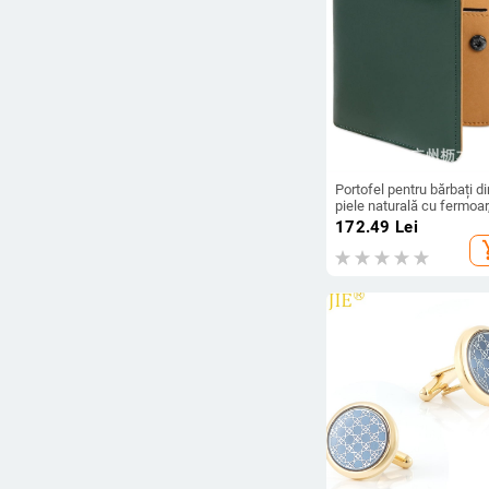
Portofel pentru bărbați di
piele naturală cu fermoar
piele de primă calitate,
172.49
Lei
rezistent la apă, anti-furt
add_s