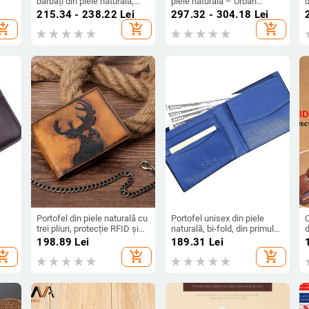
bărbați din piele naturală,
piele naturală – Urban
d
vertical pentru carduri, bi-
Simplicity, Model 211547,
l
215.34 - 238.22
Lei
297.32 - 304.18
Lei
list,
fold
Piele de vită de primă
d
hopping_cart
add_shopping_cart
add_shopping_cart
calitate, Imprimeu animal
p
Portofel din piele naturală cu
Portofel unisex din piele
trei pliuri, protecție RFID și
naturală, bi-fold, din primul
d
,
lanț anti-furt, mai multe
strat de piele, formă
p
198.89
Lei
189.31
Lei
asă,
buzunare pentru carduri,
orizontală pătrată, stil urban
hopping_cart
add_shopping_cart
add_shopping_cart
piele de nivel superior
minimalist, anti-furt
ală