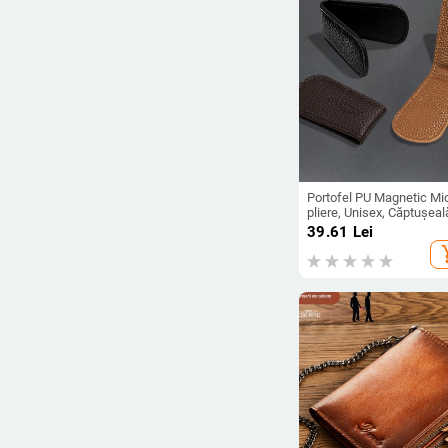
Portofel PU Magnetic Mic
pliere, Unisex, Căptușeal
PU
39.61
Lei
add_s