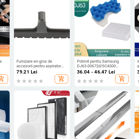
ss
Furnizare en-gros de
Potrivit pentru Samsung
accesorii pentru aspirator
DJ63-00672d/SC4300
a
il
Perie de podea Aspirator
aspirator filtru element
i
79.21
Lei
36.04 - 46.47
Lei
Perie de podea de 32 mm
accesorii en-gros
hopping_cart
add_shopping_cart
add_shopping_cart
Cap de aspirare Cap de perie
de praf din PP