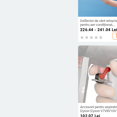
Deflector de vânt retracta
pentru aer condiționat,
paravan anti-vânt direct,
226.44 - 241.04
Le
deflector de vânt pentru 
add_s
condiționat, deflector de
pentru purificare, en-gros
Accesorii pentru aspirato
Dyson Dyson V7V8V10V
suport pentru cataramă 
102.07
Lei