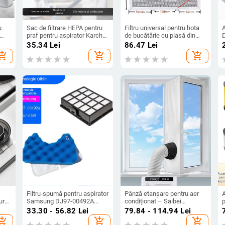
u
Sac de filtrare HEPA pentru
Filtru universal pentru hota
A
praf pentru aspirator Karcher
de bucătărie cu plasă din
,
WD3 MV3 (model 6.959-130)
oțel inoxidabil, grilă din oțel,
35.34
Lei
86.47
Lei
i
– uz casnic
modelul 001, separator de
hopping_cart
add_shopping_cart
add_shopping_cart
ulei
u
p
Filtru-spumă pentru aspirator
Pânză etanșare pentru aer
A
ural
Samsung DJ97-00492A
condiționat – Saibei
p
SC65/SC68, curățarea
0000132 – Accesorii pentru
33.30 - 56.82
Lei
79.84 - 114.94
Lei
ne
podelei, acoperire 101–150
aer condiționat – Certificat
u
hopping_cart
add_shopping_cart
add_shopping_cart
m²
3C 2017010907982947