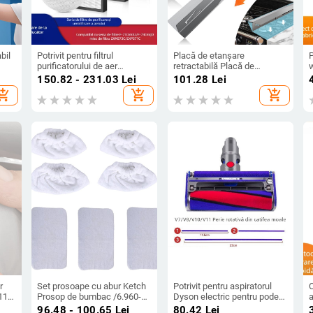
bil
Potrivit pentru filtrul
Placă de etanșare
P
purificatorului de aer
retractabilă Placă de
Panasonic F-71C6VX2/filtrul
etanșare pentru aragaz
u
i
150.82 - 231.03
Lei
101.28
Lei
aer
F-73C6VJD
Capace pentru goluri de
e
hopping_cart
add_shopping_cart
add_shopping_cart
 vânt
ZXMS73C/ZXPS71C
aragaz
f
r
Set prosoape cu abur Ketch
Potrivit pentru aspiratorul
C
11,
Prosop de bumbac /6.960-
Dyson electric pentru podea,
a
de
019.0 aplicabil Karcher SC1
perie, benzi V7V8V10V11,
i
96.48 - 100.65
Lei
80.42
Lei