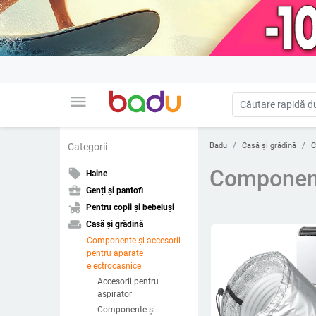
menu
Badu
Casă și grădină
C
Categorii
Componente
local_offer
Haine
business_center
Genți și pantofi
child_friendly
Pentru copii și bebeluși
weekend
Casă și grădină
Componente și accesorii
pentru aparate
electrocasnice
Accesorii pentru
aspirator
Componente și