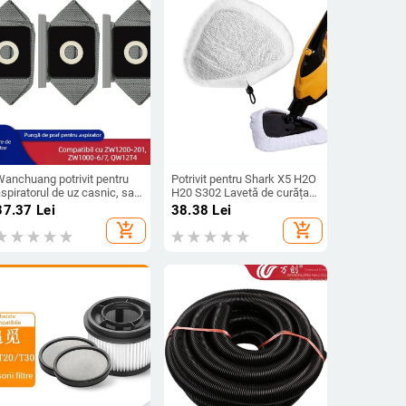
Wanchuang potrivit pentru
Potrivit pentru Shark X5 H2O
spiratorul de uz casnic, sac
H20 S302 Lavetă de curățare
de gunoi, sac de pânză, sac
cu mop cu abur din
37.37
Lei
38.38
Lei
de praf ZW1200-201
microfibră
add_shopping_cart
add_shopping_cart
ZW1000-6/7 QW12T4