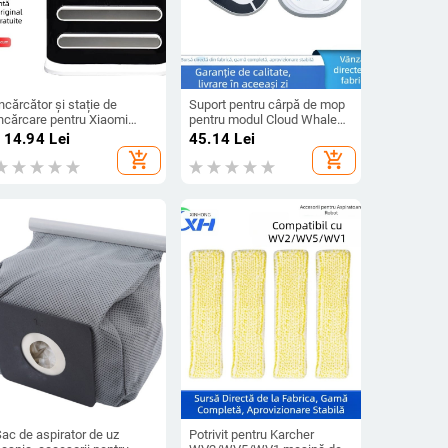
ncărcător și stație de
Suport pentru cârpă de mop
încărcare pentru Xiaomi
pentru modul Cloud Whale
ijia robot de curățenie
J1/J2
114.94
Lei
45.14
Lei
3C/STTJ02YM
add_shopping_cart
add_shopping_cart
ac de aspirator de uz
Potrivit pentru Karcher