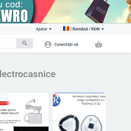
Ajutor
/
Română
/
RON
search
account_circle
shopping_basket
Conectați-vă
lectrocasnice