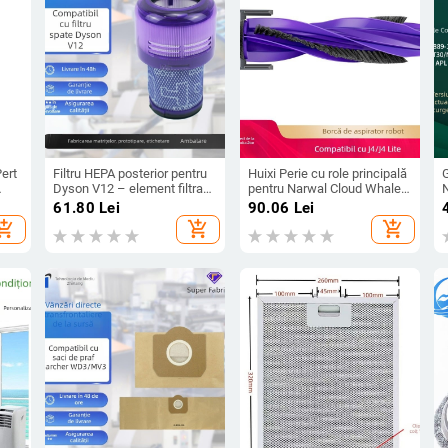
Pert
Filtru HEPA posterior pentru
Huixi Perie cu role principală
Dyson V12 – element filtrant
pentru Narwal Cloud Whale
pentru aspirator
J4/J4 Lite/J5/Xiaoyao 001 –
a
61.80
Lei
90.06
Lei
utilizare casnică, 101–150
p
hopping_cart
add_shopping_cart
add_shopping_cart
m²
c