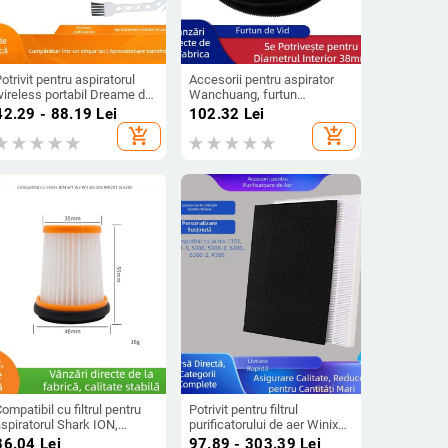
otrivit pentru aspiratorul
Accesorii pentru aspirator
wireless portabil Dreame de
Wanchuang, furtun
z casnic T10 T20 T30, filtru
extensibil, Jieba Chaobao
42.29 - 88.19
Lei
102.32
Lei
ficient, ecran frontal cu
Industrial BF501 BF502,
add_shopping_cart
add_shopping_cart
iltru
diametru interior 38 mm
ompatibil cu filtrul pentru
Potrivit pentru filtrul
spiratorul Shark ION,
purificatorului de aer Winix
nstrumentul anti-acarieni
115115 C535 5300 5300-2
36.04
Lei
97.89 - 303.39
Lei