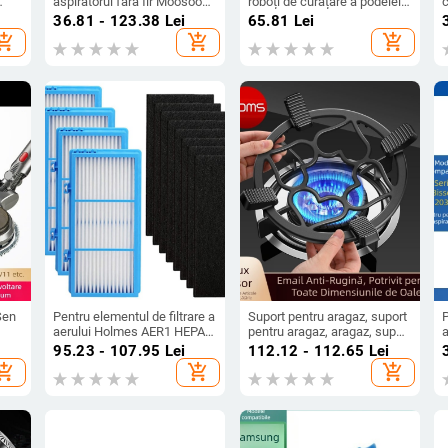
aspiratorul fără fir Moosoo
roboți de curățare a podelei
c
K12, K12 Pro și K13
și a ferestrelor — lavete
a
36.81 - 123.38
Lei
65.81
Lei
pătrate, rotunde și
p
hopping_cart
add_shopping_cart
add_shopping_cart
triunghiulare pentru uz
p
casnic
î
Sen
Pentru elementul de filtrare a
Suport pentru aragaz, suport
P
aerului Holmes AER1 HEPA
pentru aragaz, aragaz, suport
a
HAPF600 HAPF30AT și
pentru oală antiderapantă,
2
95.23 - 107.95
Lei
112.12 - 112.65
Lei
HAP242-NUC
suport pentru oală mică,
f
hopping_cart
add_shopping_cart
add_shopping_cart
suport universal pentru oală,
suport pentru aragaz