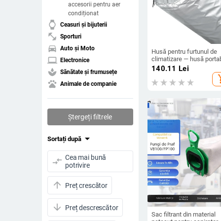
accesorii pentru aer
condiționat
watch
Ceasuri și bijuterii
fitness_center
Sporturi
directions_car
Auto și Moto
Husă pentru furtunul de
climatizare — husă porta
laptop
Electronice
de izolație, model YGHN
140.11
Lei
spa
Sănătate și frumusețe
izolație termică
add_s
pets
Animale de companie
Ștergeți filtrele
arrow_drop_down
Sortați după
Cea mai bună
compare_arrows
potrivire
arrow_upward
Preț crescător
arrow_downward
Preț descrescător
Sac filtrant din material