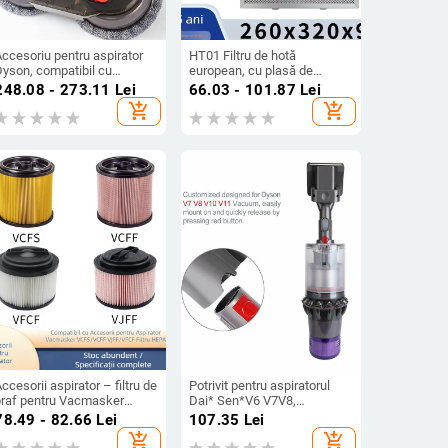
ccesoriu pentru aspirator
HT01 Filtru de hotă
Dyson, compatibil cu
european, cu plasă de
V6,V7,V8,V10,V11,V15 – cap
separare a uleiului din
248.08 - 273.11
Lei
66.03 - 101.87
Lei
mop pentru curățare
aluminiu, 170 g
add_shopping_cart
add_shopping_cart
medă/uscată, fără fir,
control manual, model V8,
otrivit pentru locuințe peste
150 m²
ccesorii aspirator – filtru de
Potrivit pentru aspiratorul
praf pentru Vacmasker
Dai* Sen*V6 V7V8,
VCFS/VCFF/VJFF/VFCF,
perie/cap de aspirare pentru
78.49 - 82.66
Lei
107.35
Lei
tilizare casnică, 101–150
animale de companie cu păr
add_shopping_cart
add_shopping_cart
m²
lung + cap de perie (animale