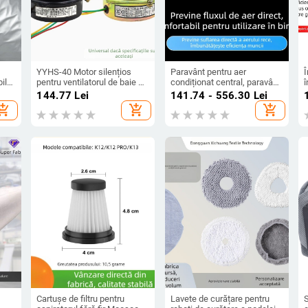
YYHS-40 Motor silențios
Paravânt pentru aer
Î
bilă
pentru ventilatorul de baie cu
condiționat central, paravânt,
K,
încălzire, 220V 50W,
țeavă de vânt, deflector de
M
144.77
Lei
141.74 - 556.30
Lei
ventilator de tavan integrat
evacuare a aerului rece, grilă
hopping_cart
add_shopping_cart
add_shopping_cart
anti-suflare directă, capac
universal pentru ghidarea
vântului
Cartușe de filtru pentru
Lavete de curățare pentru
S