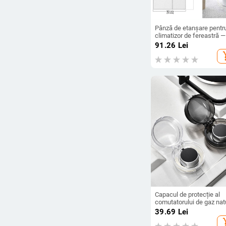
Pânză de etanșare pentr
climatizor de fereastră —
impermeabilă, anti țânțari
91.26
Lei
protecție împotriva aerulu
add_s
direct; Material: fibră
chimică; Brand: Boxin
Capacul de protecție al
comutatorului de gaz nat
pentru aragaz - montaj ti
39.69
Lei
pastă, model 2022, origi
add_s
Yiwu