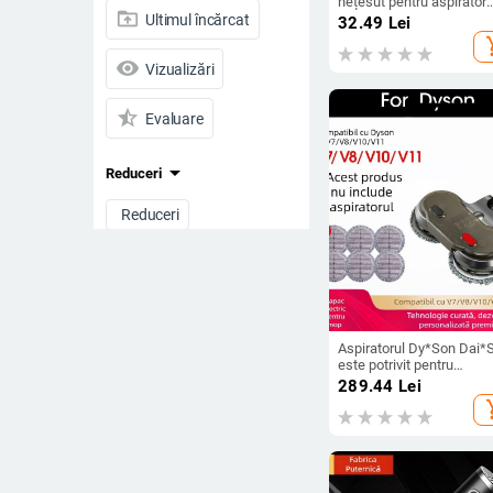
nețesut pentru aspirator
drive_folder_upload
Kobold VB100 FP100
Ultimul încărcat
32.49
Lei
add_s
visibility
Vizualizări
star_half
Evaluare
arrow_drop_down
Reduceri
Reduceri
Toate produsele
Preț
-
Aspiratorul Dy*Son Dai*
este potrivit pentru
V7V8V10V11, cap de
289.44
Lei
Ștergeți filtrele
curățare cu pulverizare și
add_s
ștergere a podelei cu
aspirație integrată