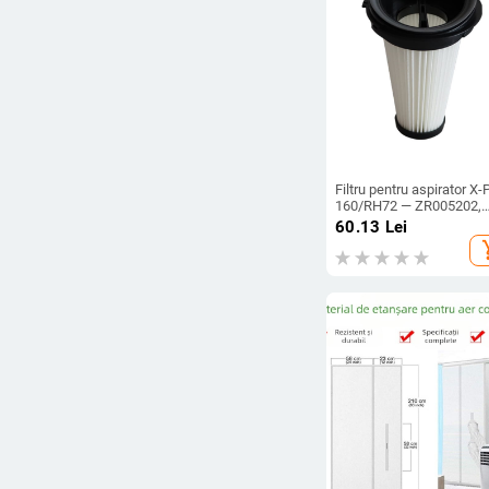
Filtru pentru aspirator X-
160/RH72 — ZR005202,
model 00597
60.13
Lei
add_s