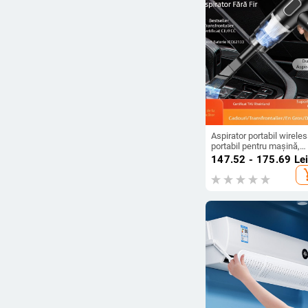
Aspirator portabil wirele
portabil pentru mașină,
aspirator mare reîncărcab
147.52 - 175.69
Le
pentru mașină, mini
add_s
aspirator transfrontalier