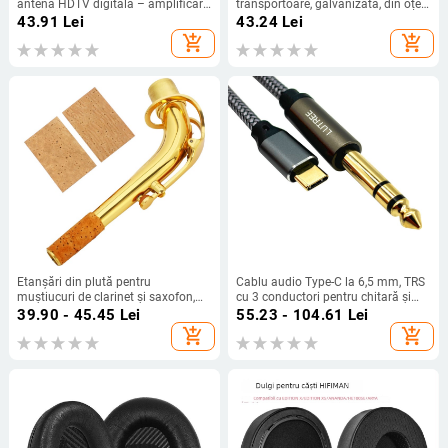
antenă HDTV digitală – amplificare
transportoare, galvanizată, din oțel
stereo pentru antene europene și
inoxidabil sau oțel carbon, pentru
43.91
Lei
43.24
Lei
americane
linie de asamblare
add_shopping_cart
add_shopping_cart
Etanșări din plută pentru
Cablu audio Type-C la 6,5 mm, TRS
muștiucuri de clarinet și saxofon,
cu 3 conductori pentru chitară și
gât curbat, model ND42, pachet 2
amplificator, placat cu aur
39.90 - 45.45
Lei
55.23 - 104.61
Lei
sau 3 bucăți
add_shopping_cart
add_shopping_cart