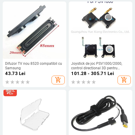
Difuzor TV nou 8520 compatibil cu
Joystick de joc PSV1000/2000,
Samsung
control direcțional 3D pentru
PSVita, pentru mânerele stânga și
43.73
Lei
101.28 - 305.71
Lei
dreapta, interfață PS/2, feedback de
add_shopping_cart
add_shopping_cart
forță, carcasă din plastic, greutate
0,05 kg