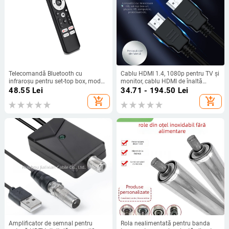
Telecomandă Bluetooth cu
Cablu HDMI 1.4, 1080p pentru TV și
infraroșu pentru set-top box, mod
monitor, cablu HDMI de înaltă
dual, pentru H96MAXH728
definiție, lungime 1,5 m
48.55
Lei
34.71 - 194.50
Lei
add_shopping_cart
add_shopping_cart
Amplificator de semnal pentru
Rola nealimentată pentru banda