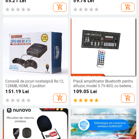
55.21
Lei
59.78
Lei
add_shopping_cart
add_shopping_cart
Consolă de jocuri nostalgică Rs-12,
Placă amplificator Bluetooth pentru
128MB, HDMI, 2 jucători
difuzor, model 3.7V-803, cu baterie
litiu reîncărcabilă pentru proiect DIY
151.19
Lei
109.05
Lei
auto
add_shopping_cart
add_shopping_cart