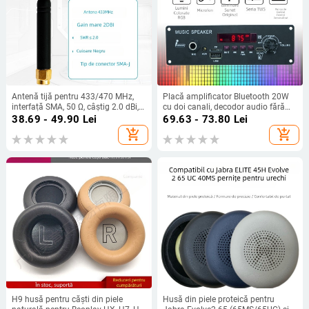
Antenă tijă pentru 433/470 MHz,
Placă amplificator Bluetooth 20W
interfață SMA, 50 Ω, câștig 2.0 dBi,
cu doi canali, decodor audio fără
SWR ≤ 2
pierderi și placă principală pentru
38.69 - 49.90
Lei
69.63 - 73.80
Lei
difuzor TWS
add_shopping_cart
add_shopping_cart
H9 husă pentru căști din piele
Husă din piele proteică pentru