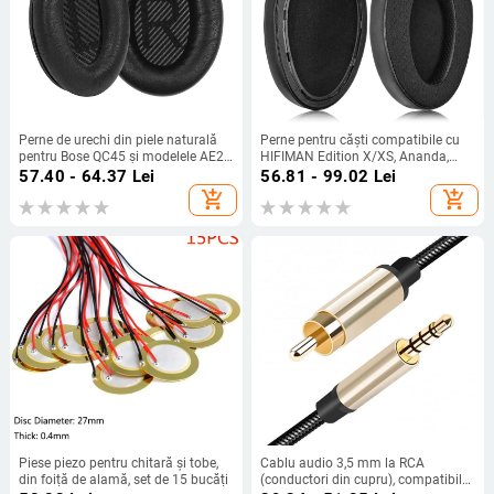
Perne de urechi din piele naturală
Perne pentru căști compatibile cu
pentru Bose QC45 și modelele AE2
HIFIMAN Edition X/XS, Ananda,
QC15 QC25 QC35 QC35II
HE1000SE, Arya — confortabile la
57.40 - 64.37
Lei
56.81 - 99.02
Lei
purtare, realizate pe bază de probă
add_shopping_cart
add_shopping_cart
Piese piezo pentru chitară și tobe,
Cablu audio 3,5 mm la RCA
din foiță de alamă, set de 15 bucăți
(conductori din cupru), compatibil