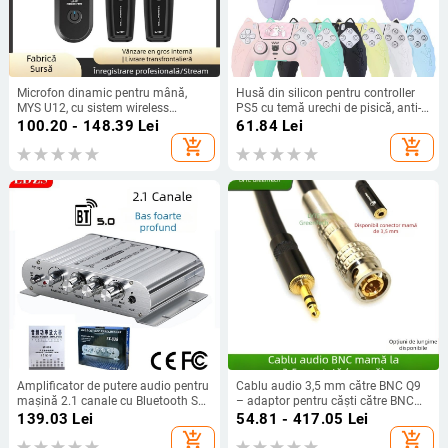
Microfon dinamic pentru mână,
Husă din silicon pentru controller
MYS U12, cu sistem wireless
PS5 cu temă urechi de pisică, anti-
transmisie-primire, convertor UHF,
derapantă și anti-transpirație,
100.20 - 148.39
Lei
61.84
Lei
550–573 MHz, 20 canale
include capac joystick
add_shopping_cart
add_shopping_cart
Amplificator de putere audio pentru
Cablu audio 3,5 mm către BNC Q9
mașină 2.1 canale cu Bluetooth ST-
– adaptor pentru căști către BNC
838 – 12V, 80Wx2+80W, 4–16 Ω,
DVR/monitor și difuzor
139.03
Lei
54.81 - 417.05
Lei
carcasă din aliaj de aluminiu
add_shopping_cart
add_shopping_cart