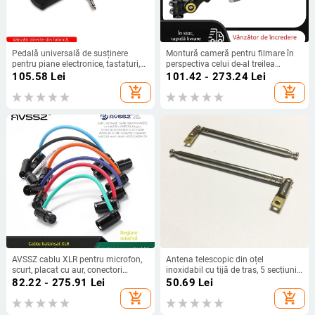
Pedală universală de susținere
Montură cameră pentru filmare în
pentru piane electronice, tastaturi,
perspectiva celui de-al treilea
sintetizatoare și tobe electronice —
personaj pe motocicletă/bicicletă –
105.58
Lei
101.42 - 273.24
Lei
pedal metalic
aliaj de aluminiu; mâner selfie
add_shopping_cart
add_shopping_cart
GoPro și Insta360 X3
AVSSZ cablu XLR pentru microfon,
Antena telescopic din oțel
scurt, placat cu aur, conectori
inoxidabil cu tijă de tras, 5 secțiuni,
masculi-femei, formă de L, FX3
cap universal; 50 Ω, bandă întreagă,
82.22 - 275.91
Lei
50.69
Lei
câștig 3
add_shopping_cart
add_shopping_cart