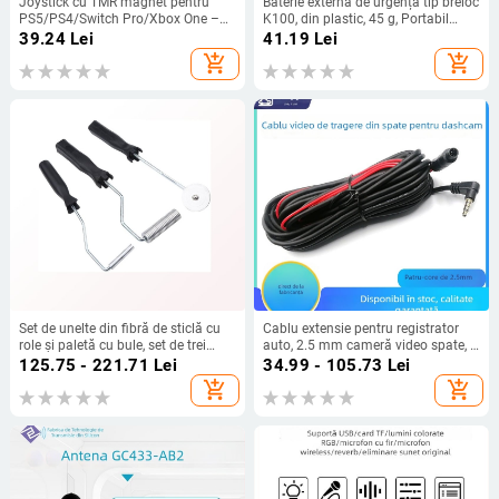
Joystick cu TMR magnet pentru
Baterie externă de urgență tip breloc
PS5/PS4/Switch Pro/Xbox One –
K100, din plastic, 45 g, Portabil
Feedback haptic
pentru exterior
39.24
Lei
41.19
Lei
add_shopping_cart
add_shopping_cart
Set de unelte din fibră de sticlă cu
Cablu extensie pentru registrator
role și paletă cu bule, set de trei
auto, 2.5 mm cameră video spate, 4
piese, țevi din oțel inoxidabil și oțel
pini, personalizabil, -20°C până la
125.75 - 221.71
Lei
34.99 - 105.73
Lei
carbon
80°C, brand Che yijia
add_shopping_cart
add_shopping_cart