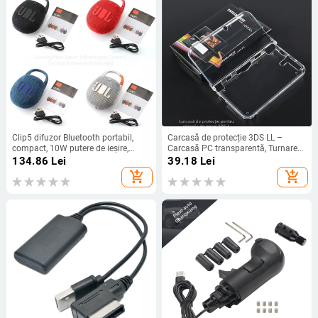
Clip5 difuzor Bluetooth portabil,
Carcasă de protecție 3DS LL –
compact, 10W putere de ieșire,
Carcasă PC transparentă, Turnare
Bluetooth 5.3, interval de frecvențe
prin injecție, Compatibilă cu 3DS LL,
134.86
Lei
39.18
Lei
100 Hz-20 kHz, SNR ≥70 dB, baterie
Greutate 0.08
add_shopping_cart
add_shopping_cart
încorporată