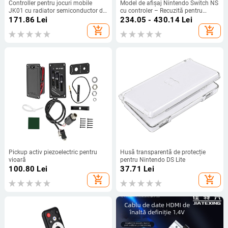
Controller pentru jocuri mobile
Model de afișaj Nintendo Switch NS
JK01 cu radiator semiconductor de
cu controler – Recuzită pentru
răcire, Bluetooth, Type-C, pentru
vitrină (Model:NS; Pachet: unitate
171.86
Lei
234.05 - 430.14
Lei
Android și iPhone, fără vibrații
gazdă, 1 controler portabil, 1
add_shopping_cart
add_shopping_cart
pereche; Greutate: 400 g; Versiune
joc: paperback)
Pickup activ piezoelectric pentru
Husă transparentă de protecție
vioară
pentru Nintendo DS Lite
100.80
Lei
37.71
Lei
add_shopping_cart
add_shopping_cart