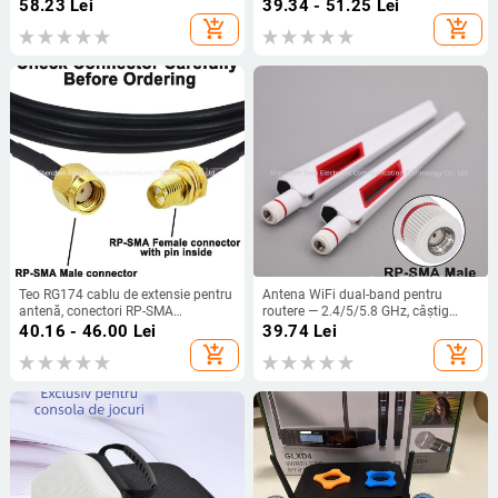
TCL și Xiaomi TV
58.23
Lei
39.34 - 51.25
Lei
add_shopping_cart
add_shopping_cart
Teo RG174 cablu de extensie pentru
Antena WiFi dual-band pentru
antenă, conectori RP-SMA
routere — 2.4/5/5.8 GHz, câștig
masculin/feminin, 50 ohm, câștig 5
înalt, prin perete, conector SMA,
40.16 - 46.00
Lei
39.74
Lei
dBi, SWR ≤ 1.5
SWR ≤ 1.2
add_shopping_cart
add_shopping_cart