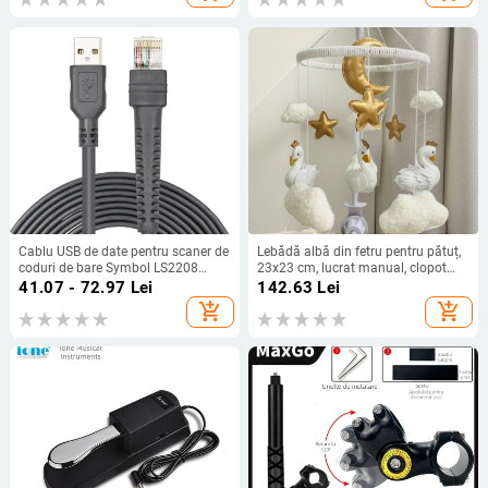
Cablu USB de date pentru scaner de
Lebădă albă din fetru pentru pătuț,
coduri de bare Symbol LS2208
23x23 cm, lucrat manual, clopot
DS4208 1203 4008 (2 m)
pentru bebeluș
41.07 - 72.97
Lei
142.63
Lei
add_shopping_cart
add_shopping_cart