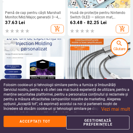
Pernă de cap pentru căști Marshall
Husă de protecție pentru Nintendo
Monitor/Mid/Major, generații 3–4,
Switch OLED — silicon mat,
material: piele sintetică, potrivire
antiamprentare, atingere moale,
37.63
Lei
63.48 - 82.25
Lei
personalizabilă, modernă și
compatibil Switch și Switch OLED,
add_shopping_cart
add_shopping_cart
confortabilă
greutate 59 g
search
Căutare
Folosim cookie-uri și tehnologii similare pentru a furniza și îmbunătăți
Serviciul nostru, pentru a vă oferi cea mai bună experiență de utilizare, pentru a
menține securitatea platformei, pentru a personaliza conținutul și reclamele și
pentru a măsura eficacitatea campaniilor noastre de marketing. Alegerea
Cap joystick PS5/Xbox, capac de
Cablu audio Lotus transfrontalier
opțiunii „Acceptă tot”, vă exprimați acordul ca noi și partenerii noștri de
mărire, USB, plastic, personalizabil
trei-în-unu la 2Rca, potrivit pentru
Vezi mai mult
cu logo
amplificator audio Apple de tip C de
încredere să stocăm cookie-uri și tehnologii similare pe dispozitivul dvs. în
42.27
Lei
64.14 - 84.58
Lei
3,5 mm la difuzor
scopuri publicitare și analitice. Vă puteți gestiona preferințele în orice moment
add_shopping_cart
add_shopping_cart
făcând clic pe „Gestionează preferințele”. Pentru mai multe informații, vă
GESTIONEAZĂ
ACCEPTAȚI TOT
rugăm să consultați
Politica noastră de confidențialitate
.
PREFERINȚELE