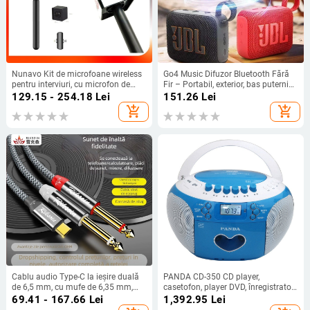
Nunavo Kit de microfoane wireless
Go4 Music Difuzor Bluetooth Fără
pentru interviuri, cu microfon de
Fir – Portabil, exterior, bas puternic;
mână, protecție anti-vânt și cablu
Bluetooth 5.3, IPX9, baterie
129.15 - 254.18
Lei
151.26
Lei
de încărcare — Model U5-cfmkf-nv,
încorporată 1200-2000mAh,
add_shopping_cart
add_shopping_cart
pentru telefoane
100Hz-20kHz
Cablu audio Type-C la ieșire duală
PANDA CD-350 CD player,
de 6,5 mm, cu mufe de 6,35 mm,
casetofon, player DVD, înregistrator
pentru orgă electronică și mixer de
pe bandă
69.41 - 167.66
Lei
1,392.95
Lei
sunet