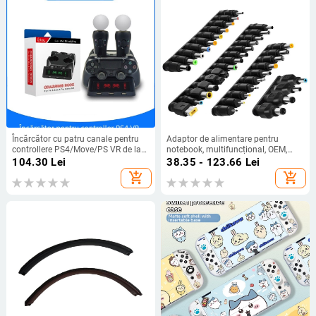
Încărcător cu patru canale pentru
Adaptor de alimentare pentru
controllere PS4/Move/PS VR de la
notebook, multifuncțional, OEM,
ipega – interfață USB, carcasă ABS
compatibil universal, BESIVO
104.30
Lei
38.35 - 123.66
Lei
add_shopping_cart
add_shopping_cart