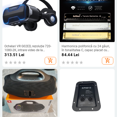
Ochelari VR G02ED, rezoluție 720-
Harmonica polifonică cu 24 găuri,
1080-2K, intrare video de la
în tonalitatea C, capac placat cu
telefonul mobil, Android/iOS
aur, orificii de sunet din plastic,
313.51
Lei
84.44
Lei
ambalaj din plastic
add_shopping_cart
add_shopping_cart