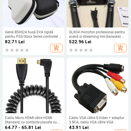
Genik B50024 husă EVA rigidă
GLXD4 microfon profesional pentru
pentru PS5/Xbox Series controller –
scenă și streaming live (karaoke) –
anti-alunecare, depozitare 1
răspuns în frecvență 20 Hz–20 kHz;
82.71
Lei
522.96
Lei
controler, husă ușoară
SNR ≥60 dB; baterie detașabilă
add_shopping_cart
add_shopping_cart
1000–1200 mAh, autonomie 6–8 h
Cablu Micro HDMI către HDMI
Cablu VGA către S-Video + adaptor
Standard, cu contacte placate cu
3 RCA, cablu VGA către VGA
aur, 2 m, pentru monitoare și
64.77 - 65.81
Lei
43.91
Lei