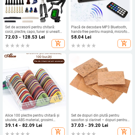
Set de accesorii pentru chitară:
Placă de decodare MP3 Bluetooth,
corzi, plectre, capo, tuner și unealtă
hands-free pentru mașină, microfon
de schimbare a corzilor, în husă;
audio WMA, radio, player muzical
72.03 - 128.53
Lei
58.04
Lei
Material: metal/electronice/ABS;
MP3, difuzor
add_shopping_cart
add_shopping_cart
Brand: XR; Pentru instrumente cu
corzi occidentale
Alice 100 plectre pentru chitară și
Set de dopuri din plută pentru
ukulele, ABS material, grosimi
saxofon și clarinet – dopuri pentru
variate 0.58-1.5 mm
gură și gât – Houlang Instrumental
39.14 - 82.09
Lei
37.03 - 39.20
Lei
Music – Accesorii pentru
add_shopping_cart
add_shopping_cart
instrumente muzicale