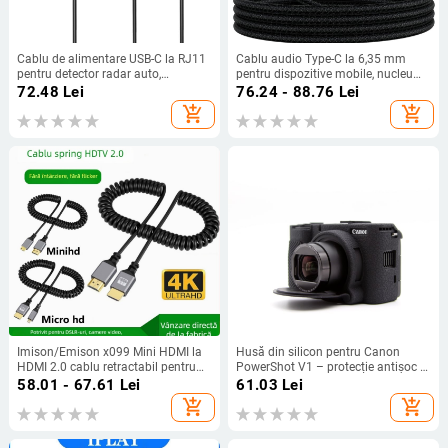
Cablu de alimentare USB-C la RJ11
Cablu audio Type-C la 6,35 mm
pentru detector radar auto,
pentru dispozitive mobile, nucleu
amplificare 5V-12V, lungime 1,5 m,
din cupru pur, conductor din cupru
72.48
Lei
76.24 - 88.76
Lei
model Usb C to RJ11
desoxidat, ROSH certificat, 100 g
add_shopping_cart
add_shopping_cart
Imison/Emison x099 Mini HDMI la
Husă din silicon pentru Canon
HDMI 2.0 cablu retractabil pentru
PowerShot V1 – protecție antișoc și
camera micro SLR, cupru fără
uzură
58.01 - 67.61
Lei
61.03
Lei
oxigen, placare cu aur, lungime 1,5
add_shopping_cart
add_shopping_cart
m, model x099