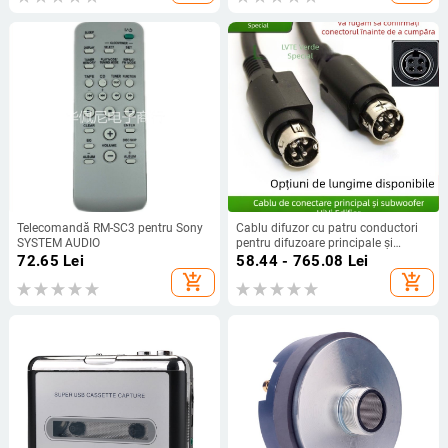
Telecomandă RM-SC3 pentru Sony
Cablu difuzor cu patru conductori
SYSTEM AUDIO
pentru difuzoare principale și
auxiliare, compatibil cu HiVi D1010
72.65
Lei
58.44 - 765.08
Lei
seria, R1700BT și Edifier R1600TIII
add_shopping_cart
add_shopping_cart