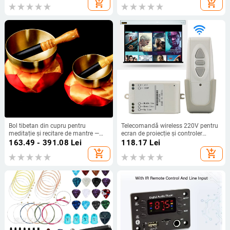
add_shopping_cart
add_shopping_cart
Bol tibetan din cupru pentru
Telecomandă wireless 220V pentru
meditație și recitare de mantre —
ecran de proiecție și controler
instrument ritual budist, lucrat
electric al ecranului – accesorii
163.49 - 391.08
Lei
118.17
Lei
manual
audio-video
add_shopping_cart
add_shopping_cart