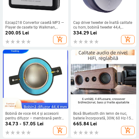
Ezcap218 Convertor casetă MP3 —
Cap driver tweeter de înaltă calitate
Player de casete tip Walkman,
cu horn, bobină tweeter 44,4,
carcasă din plastic cu mecanism
difuzor profesionist pentru scenă
200.05
Lei
334.29
Lei
metalic, 258 g, procesare OEM și
add_shopping_cart
add_shopping_cart
personalizare
Bobină de voce 44.4 și accesorii
Boxă Bluetooth din lemn de nuc,
pentru difuzor – membrană pentru
baterie încorporată, 30W, 60 Hz-15
înalte frecvențe, corn, tweeter și
kHz, BT 5.1
34.73 - 57.05
Lei
665.84
Lei
driver
add_shopping_cart
add_shopping_cart