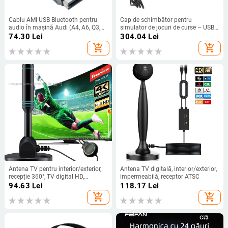
Cablu AMI USB Bluetooth pentru
Cap de schimbător pentru
audio în mașină Audi (A4, A6, Q3,
simulator de jocuri de curse – USB,
Q5, Q7) – linie audio; 5 Gbps;
model SK-1117, compatibil cu
74.30
Lei
304.04
Lei
nucleu de cupru; cupru fără oxigen
Logitech G29/G27/G25/G923, ABS
add_shopping_cart
add_shopping_cart
+ aliaj de aluminiu, 0,5 kg
Antena TV pentru interior/exterior,
Antena TV digitală, interior/exterior,
recepție 360°, TV digital HD,
impermeabilă, receptor ATSC
compatibilitate cu Europa, America
94.63
Lei
118.17
Lei
și Japonia
add_shopping_cart
add_shopping_cart