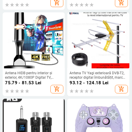
camere DSLR
add_shopping_cart
add_shopping_cart
Antena HIDB pentru interior și
Antena TV Yagi exterioară DVB-T2,
exterior, 4K/1080P Digital TV,
receptor digital îmbunătățit, marcă
montaj cu ventuză, Xixi
privată autorizată
75.79 - 81.53
Lei
93.12 - 124.18
Lei
add_shopping_cart
add_shopping_cart