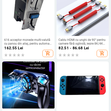
616 acceptor monede multi-valută
Cablu HDMI cu unghi de 90° pentru
cu panou din aliaj, pentru automate
camere fără oglindă, ieșire 8K/4K60
de apă; suportă 9 valute, interfață
către monitor și card de captură
162.55
Lei
82.51 - 86.68
Lei
4PIN, conectivitate în rețea
add_shopping_cart
add_shopping_cart