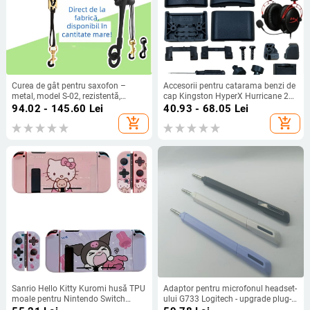
Curea de gât pentru saxofon –
Accesorii pentru catarama benzi de
metal, model S-02, rezistentă,
cap Kingston HyperX Hurricane 2
potrivită pentru adulți și copii, curea
Tomahawk Alpha Storm —
94.02 - 145.60
Lei
40.93 - 68.05
Lei
de umăr
compatibile cu Hurricane 2
add_shopping_cart
add_shopping_cart
Tomahawk Alpha Storm; montaj
ușor; personalizare după model
Sanrio Hello Kitty Kuromi husă TPU
Adaptor pentru microfonul headset-
moale pentru Nintendo Switch
ului G733 Logitech - upgrade plug-
OLED, roz
and-play