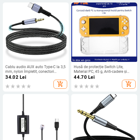
Cablu audio AUX auto Type-C la 3,5
Husă de protecție Switch Lite,
mm, nylon împletit, conectori
Material PC, 45 g, Anti-cadere și
placate cu aur, miez de cupru
Anti-alunecare
34.02
Lei
44.70
Lei
add_shopping_cart
add_shopping_cart