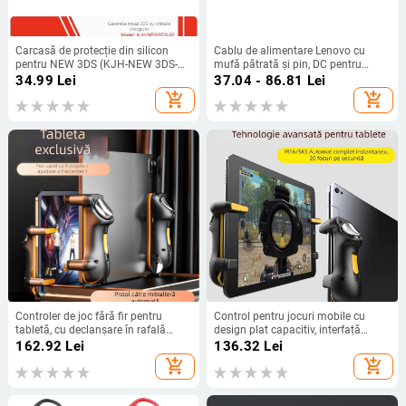
Carcasă de protecție din silicon
Cablu de alimentare Lenovo cu
pentru NEW 3DS (KJH-NEW 3DS-
mufă pătrată și pin, DC pentru
02) – design monobloc transparent,
laptop 90W/170W/230W
34.99
Lei
37.04 - 86.81
Lei
protecție, senzație îmbunătățită
add_shopping_cart
add_shopping_cart
Controler de joc fără fir pentru
Control pentru jocuri mobile cu
tabletă, cu declanșare în rafală
design plat capacitiv, interfață
pentru șase degete, feedback de
ecran tactil, corp ABS, greutate 100
162.92
Lei
136.32
Lei
vibrații, ABS+PC, 1 jucător,
g, fără vibrații
add_shopping_cart
add_shopping_cart
compatibil cu iPhone și Android