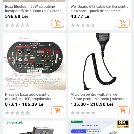
Boxă Bluetooth 60W cu baterie
Wei Guang 612 cablu din fier pentru
încorporată de 6000mAh, Bluetooth
difuzoare – placă de conectare
5.3, răspuns în frecvențe 100 Hz–
pentru boxă de scenă, accesorii
596.68
Lei
43.77
Lei
20 kHz, sunet 360°
audio
add_shopping_cart
add_shopping_cart
Placă de bază audio pentru
Microfon pentru walkie-talkie
mașină, cu USB, amplificator
3.5mm pentru Motorola | microfon
Bluetooth, subwoofer, slot pentru
de mână/umăr | fără baterie | rază
87.61 - 106.39
Lei
135.80 - 210.90
Lei
card de memorie 610
1,5–3 km | conector audio 3,5mm
add_shopping_cart
add_shopping_cart