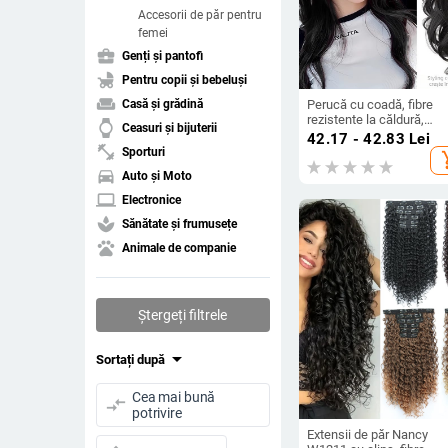
Accesorii de păr pentru
femei
business_center
Genți și pantofi
child_friendly
Pentru copii și bebeluși
weekend
Perucă cu coadă, fibre
Casă și grădină
rezistente la căldură,
watch
Ceasuri și bijuterii
lungime medie‑lungă, stil
42.17 - 42.83
Lei
natural de tip curs de
fitness_center
Sporturi
add_s
cascadă cu bucle, model
directions_car
Auto și Moto
coadă cascadă, nu poate 
vopsită sau îndreptată
laptop
Electronice
spa
Sănătate și frumusețe
pets
Animale de companie
Ștergeți filtrele
arrow_drop_down
Sortați după
Cea mai bună
compare_arrows
potrivire
Extensii de păr Nancy