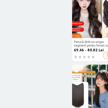
Perucă dintr-un singur
segment pentru femei cu
lung buclat, aspect fără
69.46 - 80.82
Lei
sudură, fibre rezistente l
add_s
temperaturi înalte, păr în s
coreean