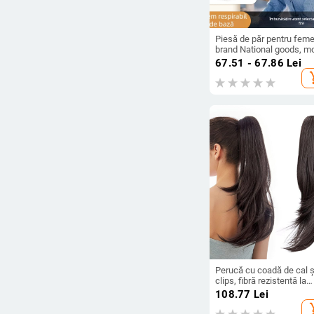
Piesă de păr pentru feme
brand National goods, m
HH11656, material păr: fi
67.51 - 67.86
Lei
rezistentă la temperaturi
add_s
înalte, tip păr: drept
Perucă cu coadă de cal ș
clips, fibră rezistentă la
temperatură, model P057
108.77
Lei
pentru femei
add_s