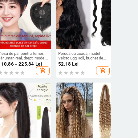
iesă de păr pentru femei,
Perucă cu coadă, model
ăr uman real, drept, model
Velcro Egg Roll, buchet de
Hand Needle Straight Hair
păr, fibre rezistente la
110.86 - 225.84
Lei
52.18
Lei
lock, nu se vopsește și nu
temperaturi înalte,
add_shopping_cart
add_shopping_cart
se ondulează
mecanism