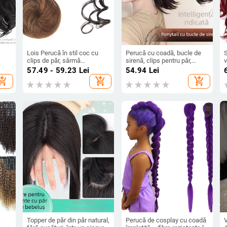
Lois Perucă în stil coc cu
Perucă cu coadă, bucle de
S
clips de păr, sârmă
sirenă, clips pentru păr,
v
rezistentă la temperaturi
coadă scurtă, coroană înaltă,
r
57.49 - 59.23
Lei
54.94
Lei
înalte, opțiuni de clips: clip
fir rezistent la căldură
î
hopping_cart
add_shopping_cart
add_shopping_cart
mic sau clip mare, nu este
fi
compatibilă cu vopsirea cu
vopsea fierbinte
Topper de păr din păr natural,
Perucă de cosplay cu coadă
V