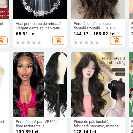
et
Voal pentru cap de mireasă -
Perucă lungă cu bucle,
P
Elegant dantelat, inspirație
dantelă frontală – HF189,
n
mă
vintage; Material: Țesătură;
fibră la temperaturi înalte,
b
i
65.51
Lei
144.17 - 155.02
Lei
g
Stil: Elegant, feminin;
aspect natural, stil exotic
(
hopping_cart
add_shopping_cart
add_shopping_cart
An/Sezon: Vară 2024
l
u
p
m
T
ri,
Perucă cu V-part VP3024,
Piesă de păr, buclată,
fibre rezistente la
fabricată mecanic, material:
l
temperatură, mecanism,
mătase rezistentă la
o
130.39
Lei
128.14
Lei