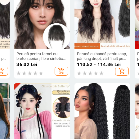
Perucă pentru femei cu
Perucă cu bandă pentru cap,
P
 păr
breton aerian, fibre sintetice,
păr lung drept, vârf înalt pe
p
material termorezistent,
creștet, capac dintr-o bucată
36.02
Lei
110.52 - 114.86
Lei
a
model KQLH
care acoperă jumătate de
B
hopping_cart
add_shopping_cart
add_shopping_cart
til
cap, breton reglabil (drept
sau înclinat), modele AT358
AT381, sârmă rezistentă la
temperatură, aspect natural