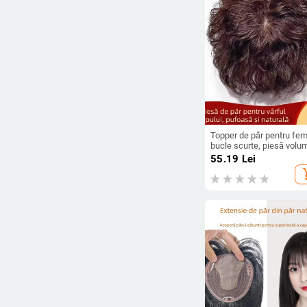
Topper de păr pentru fem
bucle scurte, piesă volu
fibre rezistente la
55.19
Lei
temperaturi înalte,
add_s
mecanism de atașare