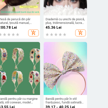
iesă de perucă din păr
Diademă cu urechi de pisică,
atural, țesută manual,
pluș, tridimensională, lucrată
reton în formă de opt
manual, stil coreean,
200.78
Lei
45.36
Lei
lanugo) pentru acoperirea
accesorii pentru păr
add_shopping_cart
add_shopping_cart
iniei părului; invizibil, natural,
feminine
șor și respirabil (Material:
ăr natural; Proces: țesut
anual; Breton: opt;
Vopsire/coafare permisă;
ip păr: drept)
Bandă pentru păr cu margine
Bandă pentru păr în stil
ată, stil coreean, model
franțuzesc, fundă satinată
ndulat, personalizabilă la
de înaltă calitate, pentru
43.55
Lei
39.17 - 40.25
Lei