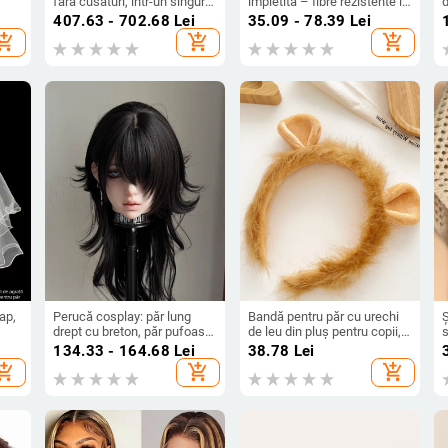
fără cusături, într-un singur
împletită – fibre rezistente la
d
bloc, complet lucrat manual,
căldură, mecanism de
407.63 - 702.68
Lei
35.09 - 78.39
Lei
i
oferă volum și acoperire a
construcție
m
hopping_cart
add_shopping_cart
add_shopping_cart
părului alb, breton drept sau
înclinat
ap,
Perucă cosplay: păr lung
Bandă pentru păr cu urechi
Ș
drept cu breton, păr pufoasă,
de leu din pluș pentru copii,
s
stratificat, perucă completă,
accesoriu drăguț pentru
u
134.33 - 164.68
Lei
38.78
Lei
simulare 2D cosplay, fibre
cosplay
a
hopping_cart
add_shopping_cart
add_shopping_cart
rezistente la temperaturi
înalte