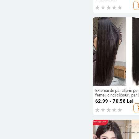
Accesorii pentru cap;
add_s
Toamnă 2024.
Extensii de păr clip-in pe
femei, cinci clipsuri, păr 
drept
62.99 - 70.58
Lei
add_s