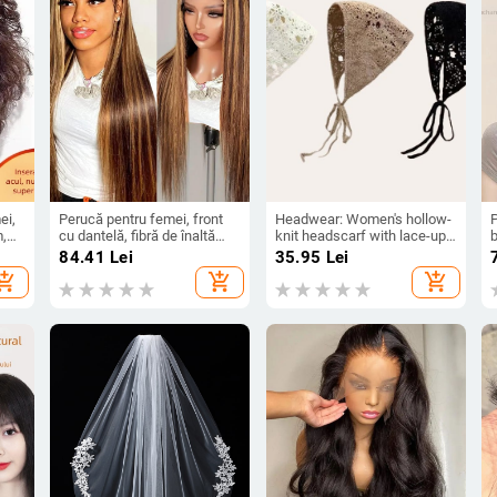
ei,
Perucă pentru femei, front
Headwear: Women's hollow-
P
m,
cu dantelă, fibră de înaltă
knit headscarf with lace-up
b
temperatură, păr lung drept,
triangular headband,
u
84.41
Lei
35.95
Lei
parte centrală
Japanese pastoral style
î
hopping_cart
add_shopping_cart
add_shopping_cart
(Material: Other; Kind:
Headbands, hair ties; Shape:
Women's; Season: 2025
Summer)