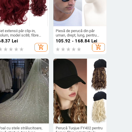
et extensii păr clip-in,
Piesă de perucă din păr
olum, model sc88, fibre
uman, drept, lung, pentru
ezistente la temperatură
bărbați, model BF139-BF142
68.37
Lei
105.92 - 168.84
Lei
naltă, lungime șuviță 13 cm
add_shopping_cart
add_shopping_cart
oal cu stele strălucitoare,
Perucă Tuojue FY402 pentru