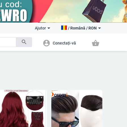
Ajutor
/
Română
/
RON
search
account_circle
shopping_basket
Conectați-vă