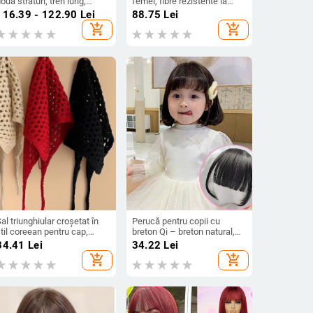
ouă straturi, tren lung,
femei, fibre rezistente la
accesoriu pentru păr
temperatură, mecanism de
116.39 - 122.90
Lei
88.75
Lei
ireasă în stil pădure
fabricație, nu poate fi vopsită
add_shopping_cart
add_shopping_cart
al triunghiular croșetat în
Perucă pentru copii cu
til coreean pentru cap,
breton Qi – breton natural,
nisex, cu plasă goală,
pentru fetițe, nu se vopsește
34.41
Lei
34.22
Lei
ccesorii pentru bentiță de
și nu se face perm
add_shopping_cart
add_shopping_cart
păr, primăvara 2025