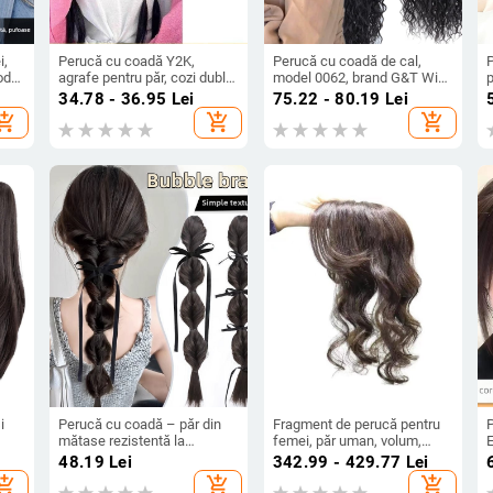
i,
Perucă cu coadă Y2K,
Perucă cu coadă de cal,
odel
agrafe pentru păr, cozi duble,
model 0062, brand G&T Wig,
p
bră
împletituri în stil box, fir
fibre cu temperatură înaltă,
c
34.78 - 36.95
Lei
75.22 - 80.19
Lei
rezistent la temperaturi
mecanism de fabricație
r
hopping_cart
add_shopping_cart
add_shopping_cart
înalte, proces mecanic
i
Perucă cu coadă – păr din
Fragment de perucă pentru
mătase rezistentă la
femei, păr uman, volum,
S,
temperaturi înalte, prelucrare
partea superioară a perucii,
s
48.19
Lei
342.99 - 429.77
Lei
mecanică, model 7057, nu
poate fi vopsit sau buclat
m
hopping_cart
add_shopping_cart
add_shopping_cart
poate fi vopsită sau tratată
t