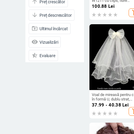
W1211 cu clips, fibre
arrow_upward
Preț crescător
sintetice rezistente la
100.88
Lei
temperatură, volum, pot f
add_s
vopsite și permutate
arrow_downward
Preț descrescător
drive_folder_upload
Ultimul încărcat
visibility
Vizualizări
star_half
Evaluare
arrow_drop_down
Reduceri
Reduceri
Toate produsele
Voal de mireasă pentru c
în formă U, dublu strat,
tricotat, stil feeric, pentru
37.99 - 40.38
Lei
Preț
ședința foto de nuntă
add_s
-
Ștergeți filtrele