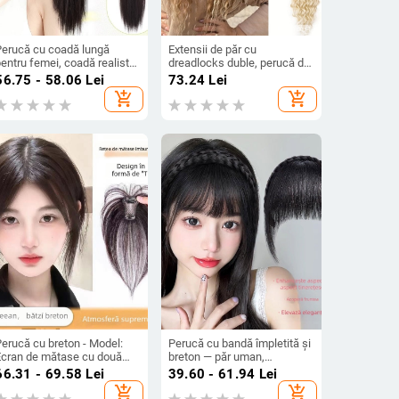
Perucă cu coadă lungă
Extensii de păr cu
entru femei, coadă realistă
dreadlocks duble, perucă din
u clips, păr drept lung, fibră
fibre rezistente la căldură
56.75 - 58.06
Lei
73.24
Lei
ezistentă la temperatură,
add_shopping_cart
add_shopping_cart
model cu mecanism
Perucă cu breton - Model:
Perucă cu bandă împletită și
Ecran de mătase cu două
breton — păr uman,
traturi, Țesătură semi-
mecanism, acoperă părul gri
66.31 - 69.58
Lei
39.60 - 61.94
Lei
anuală, Fir rezistent la
și subțierea părului, potrivit
add_shopping_cart
add_shopping_cart
emperaturi înalte, Tip
pentru femei