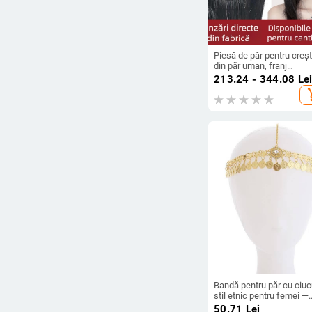
Piesă de păr pentru creșt
din păr uman, franj
franțuzesc, capac în for
213.24 - 344.08
Le
de T, piesă unică, păr lun
add_s
drept, 20–40 cm
Bandă pentru păr cu ciucu
stil etnic pentru femei —
material: Altul; categorie:
50.71
Lei