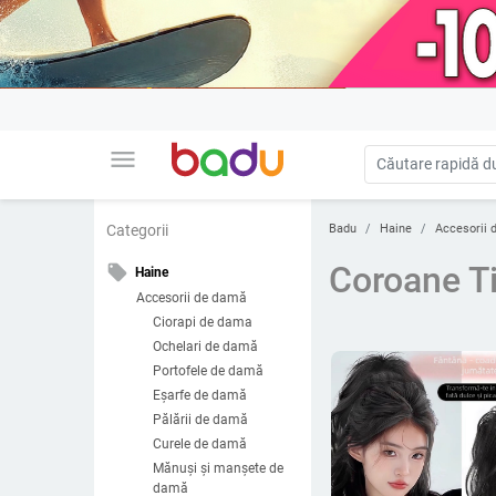
menu
Badu
Haine
Accesorii 
Categorii
Coroane Ti
local_offer
Haine
Accesorii de damă
Ciorapi de dama
Ochelari de damă
Portofele de damă
Eșarfe de damă
Pălării de damă
Curele de damă
Mănuși și manșete de
damă