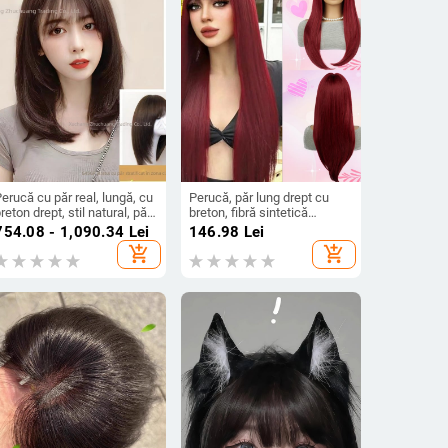
erucă cu păr real, lungă, cu
Perucă, păr lung drept cu
reton drept, stil natural, păr
breton, fibră sintetică
man, poate fi vopsită sau
rezistentă la temperaturi,
754.08 - 1,090.34
Lei
146.98
Lei
ndreptată
model G924, breton drept
add_shopping_cart
add_shopping_cart
sau înclinat, conferă volum