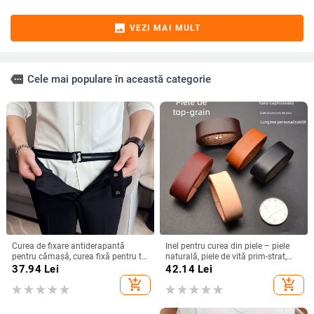
image
VEZI MAI MULT
more
Cele mai populare în această categorie
Curea de fixare antiderapantă
Inel pentru curea din piele – piele
pentru cămașă, curea fixă pentru tiv
naturală, piele de vită prim-strat,
de rochie de afaceri, curea elastică
cataramă din cupru cu știft, fabricat
37.94
Lei
42.14
Lei
invizibilă ușoară, curea reglabilă,
manual
add_shopping_cart
add_shopping_cart
lungime