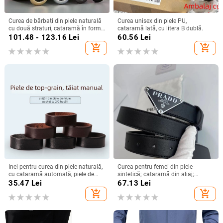
Curea de bărbați din piele naturală
Curea unisex din piele PU,
cu două straturi, cataramă în formă
cataramă lată, cu litera B dublă.
de 8, închidere netedă, lățime 2–4
101.48 - 123.16
Lei
60.56
Lei
cm, stil business-elegant, versatil
add_shopping_cart
add_shopping_cart
Inel pentru curea din piele naturală,
Curea pentru femei din piele
cu cataramă automată, piele de
sintetică; cataramă din aliaj;
vită, primul strat, lățime 2-4 cm
închidere netedă; vara 2023; stil:
35.47
Lei
67.13
Lei
potrivește la toate, elegant,
add_shopping_cart
add_shopping_cart
minimalist, modă urbană