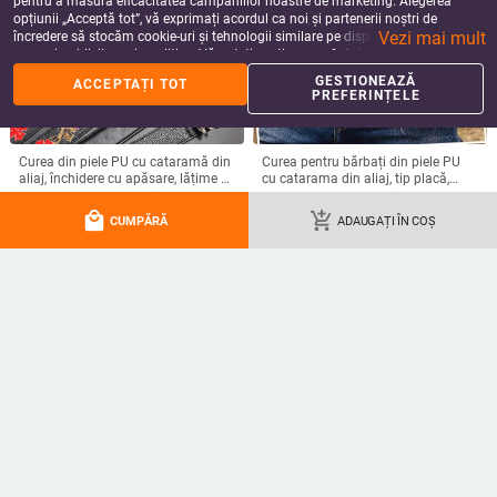
pentru a măsura eficacitatea campaniilor noastre de marketing. Alegerea
opțiunii „Acceptă tot”, vă exprimați acordul ca noi și partenerii noștri de
Vezi mai mult
încredere să stocăm cookie-uri și tehnologii similare pe dispozitivul dvs. în
scopuri publicitare și analitice. Vă puteți gestiona preferințele în orice moment
făcând clic pe „Gestionează preferințele”. Pentru mai multe informații, vă
GESTIONEAZĂ
ACCEPTAȚI TOT
rugăm să consultați
Politica noastră de confidențialitate
.
PREFERINȚELE
Curea din piele PU cu cataramă din
Curea pentru bărbați din piele PU
aliaj, închidere cu apăsare, lățime 2-
cu catarama din aliaj, tip placă,
4 cm, jacquard și electroplacare
finisaj embosat, design original
65.49 - 72.60
Lei
84.28 - 89.74
Lei
local_mall
add_shopping_cart
add_shopping_cart
add_shopping_cart
CUMPĂRĂ
ADAUGAȚI ÎN COȘ
Rochie decorativă cu flori pentru
Curea cu cataramă Saturn –