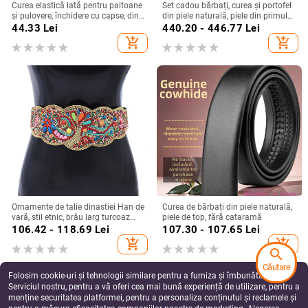
Curea elastică lată pentru paltoane
Set cadou bărbați, curea și portofel
și pulovere, închidere cu capse, din
din piele naturală, piele din primul
piele ecologică, lavabilă, lățime
strat, cataramă din aliaj, închidere
44.33
Lei
440.20 - 446.77
Lei
peste 4 cm.
automată
add_shopping_cart
add_shopping_cart
Ornamente de talie dinastiei Han de
Curea de bărbați din piele naturală,
vară, stil etnic, brâu larg turcoaz
piele de top, fără cataramă
colorat, lucrat manual, curea
106.42 - 118.69
Lei
107.30 - 107.65
Lei
elastică din Xinjiang
add_shopping_cart
add_shopping_cart
search
Căutare
Folosim cookie-uri și tehnologii similare pentru a furniza și îmbunătăți
Serviciul nostru, pentru a vă oferi cea mai bună experiență de utilizare, pentru a
menține securitatea platformei, pentru a personaliza conținutul și reclamele și