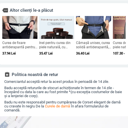
more
Altor clienți le-a plăcut
Curea de fixare
Inel pentru curea din
Cămașă unisex, curea
Curea de 
antiderapantă pentru
piele naturală, cu
solidă antiderapantă,
piele natu
cămașă, curea fixă
cataramă automată,
tiv formal, antirid,
top, fără
37.94
Lei
35.47
Lei
36.40
Lei
107.30 - 
pentru tiv de rochie de
piele de vită, primul
antiderapant, corset
afaceri, curea elastică
strat, lățime 2-4 cm
cu artefacte, lungime
invizibilă ușoară,
reglabilă invizibilă
curea reglabilă,
lungime
assignment_return
Politica noastră de retur
Comerciantul acceptă retur la acest produs în perioadă de 14 zile.
Badu acceptă retururile de stocuri achiziționate în termen de 14 zile -
începând cu data la care au fost primite *(cu excepția costumelor de baie
și a lenjeriei de corp).
Badu nu este responsabil pentru cumpărarea de Corset elegant de damă
cu cravate în negru De la
Curele de damă
În afara formularului de
comandă.