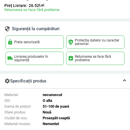
Lei
Preț Livrare:
26.52
Returnarea se face fără probleme
security
Siguranță la cumpărături
Protecția datelor cu caracter
lock
policy
Plata securizată
personal
Livrarea produselor în
Returnarea se face fără
local_shipping
assignment_return
siguranță
probleme
settings
Specificații produs
Material:
necunoscut
Stil:
O alta
Gama de prețuri:
51-100 de yuani
Stare produs:
Nouă
Ciudat de nou:
Proaspăt coaptă
Material mozaic:
Nemontat