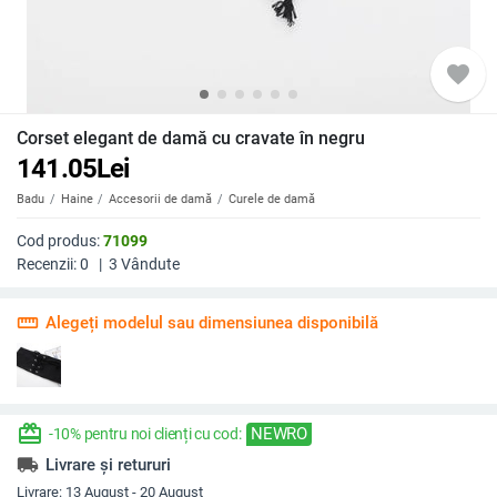
favorite
Corset elegant de damă cu cravate în negru
141.05
Lei
Badu
Haine
Accesorii de damă
Curele de damă
Cod produs:
71099
Recenzii:
0
|
3
Vândute
straighten
Alegeți modelul sau dimensiunea disponibilă
redeem
NEWRO
-10% pentru noi clienți cu cod:
local_shipping
Livrare și retururi
Livrare:
13 August - 20 August