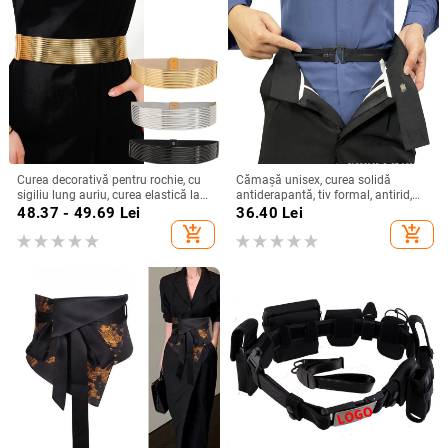
Curea decorativă pentru rochie, cu
Cămașă unisex, curea solidă
sigiliu lung auriu, curea elastică lată
antiderapantă, tiv formal, antirid,
la modă, accesorii pentru rochii
antiderapant, corset cu artefacte,
48.37 - 49.69
Lei
36.40
Lei
asortate, europene și americane
lungime reglabilă invizibilă
add_shopping_cart
add_shopping_cart
transfrontaliere