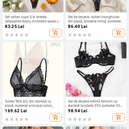
Set sutien cupe 3/4, bretele
Set de lenjerie: sutien triunghiular
detașabile dublu, închidere spate cu
din plasă, broderie inimă, poliester
două cârlige, imprimeu dovleac,
90–95%
83.25
Lei
86.40
Lei
modelare corp
add_shopping_cart
add_shopping_cart
Sutien fără arc, din dantelă cu
Set de lenjerie intimă feminin cu
plasă, material principal nylon,
dantelă brodată, 95% poliester 5%
căptușeală din bumbac, stil
elastan, ambalaj în pungă, model
169.62
Lei
98.94
Lei
tradițional, lux, cu efect de strângere
25017, lansare toamna 2025
add_shopping_cart
add_shopping_cart