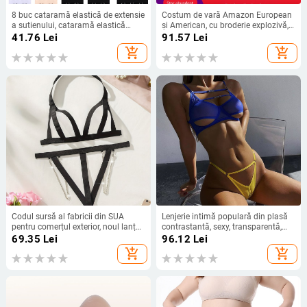
8 buc cataramă elastică de extensie
Costum de vară Amazon European
a sutienului, cataramă elastică
și American, cu broderie explozivă,
pentru lenjerie intimă, curea
în culori noi, XS-XXL, en-gros și cu
41.76
Lei
91.57
Lei
antiderapantă, combinație
amănuntul
add_shopping_cart
add_shopping_cart
transfrontalieră, cataramă de
extensie pentru accesorii mari
Codul sursă al fabricii din SUA
Lenjerie intimă populară din plasă
pentru comerțul exterior, noul lanț
contrastantă, sexy, transparentă,
de îmbinare a lenjeriei sexy poate
bikini, set din 2 piese pentru femei,
69.35
Lei
96.12
Lei
extinde codul en-gros o generație de
transfrontaliere europene și
add_shopping_cart
add_shopping_cart
Y747
americane