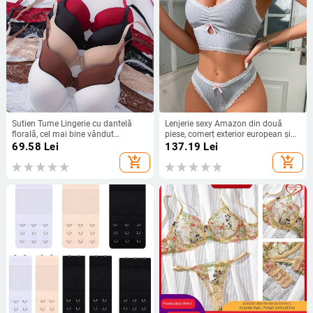
Sutien Tume Lingerie cu dantelă
Lenjerie sexy Amazon din două
florală, cel mai bine vândut
piese, comerț exterior european și
Amazon, stil cu armătură, Pure
american, pijamale sexy, costum
69.58
Lei
137.19
Lei
Desire, bretele reglabile, push-up
sexy cu perspectivă din dantelă
add_shopping_cart
add_shopping_cart