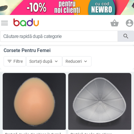
menu
shopping_basket
account_circle
search
Corsete Pentru Femei
filter_list
keyboard_arrow_down
keyboard_arrow_down
Filtre
Sortați după
Reduceri