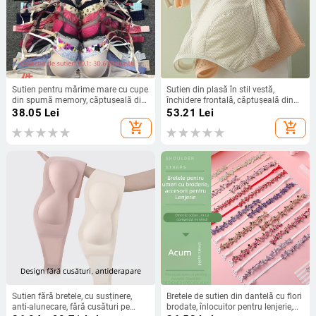
Sutien pentru mărime mare cu cupe
Sutien din plasă în stil vestă,
din spumă memory, căptușeală din
închidere frontală, căptușeală din
bumbac, material nylon, bretele
bumbac, cupe nemoldate
38.05
Lei
53.21
Lei
reglabile, închidere spate cu patru
add_shopping_cart
add_shopping_cart
rânduri de cârlige
Sutien fără bretele, cu susținere,
Bretele de sutien din dantelă cu flori
anti-alunecare, fără cusături pe
brodate, înlocuitor pentru lenjerie,