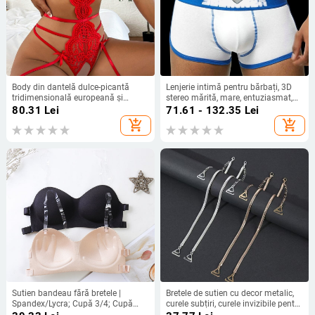
Body din dantelă dulce-picantă
Lenjerie intimă pentru bărbați, 3D
tridimensională europeană și
stereo mărită, mare, entuziasmat,
americană nouă din fabrică 2022,
complet, pantaloni de baie din
80.31
Lei
71.61 - 132.35
Lei
tentație sexy, comerț exterior,
silicon, pad pentru schi, sport,
add_shopping_cart
add_shopping_cart
lenjerie intimă, pijamale sexy
protecție pentru bărbați, JJ Pad
Sutien bandeau fără bretele |
Bretele de sutien cu decor metalic,
Spandex/Lycra; Cupă 3/4; Cupă
curele subțiri, curele invizibile pentru
Moldă; Strângere; Antialunecare
umăr, decolteu drept, spate frumos