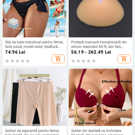
Slip de baie menstrual pentru femei,
Proteză mamară triunghiulară din
talie joasă, model solid; țesătură
silicon respirabil Atr-R, sân fals,
principală nylon 85%, căptușeală
proteză mamară postoperatorie,
74.96
Lei
56.19 - 262.49
Lei
interioară poliester
producător en-gros
add_shopping_cart
add_shopping_cart
Șorturi de siguranță pentru femei,
Sutien din dantelă cu închidere