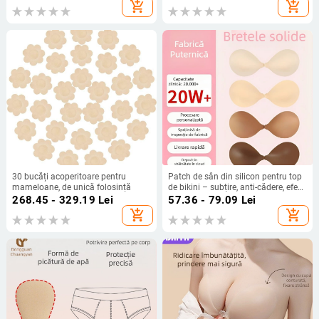
sub 30%, căptușeală din bumbac
add_shopping_cart
add_shopping_cart
30 bucăți acoperitoare pentru
Patch de sân din silicon pentru top
mameloane, de unică folosință
de bikini – subțire, anti-cădere, efect
push-up, invizibil sub haine, culoare
268.45 - 329.19
Lei
57.36 - 79.09
Lei
solidă
add_shopping_cart
add_shopping_cart