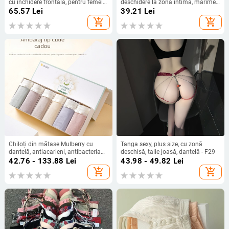
cu închidere frontală, pentru femei
deschidere la zona intimă, mărime
în vârstă și mijlocie, cu căptușeală
plus, talie joasă, respirabil
65.57
Lei
39.21
Lei
din bumbac jacquard
add_shopping_cart
add_shopping_cart
Chiloți din mătase Mulberry cu
Tanga sexy, plus size, cu zonă
dantelă, antiacarieni, antibacterian,
deschisă, talie joasă, dantelă - F29
respirabil, ultra-subțiri din mătase
42.76 - 133.88
Lei
43.98 - 49.82
Lei
ice silk
add_shopping_cart
add_shopping_cart