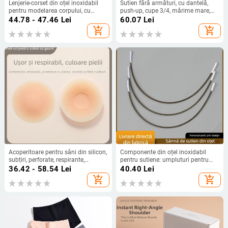
Lenjerie-corset din oțel inoxidabil
Sutien fără armături, cu dantelă,
pentru modelarea corpului, cu
push-up, cupe 3/4, mărime mare,
catarame 7-18, catarame extinse și
confortabil, închidere frontală
44.78 - 47.46
Lei
60.07
Lei
catarame de spate
add_shopping_cart
add_shopping_cart
Acoperitoare pentru sâni din silicon,
Componente din oțel inoxidabil
subțiri, perforate, respirante,
pentru sutiene: umpluturi pentru
autoadezive, invizibile, fără cusături,
sutien, inele din oțel, arcuri din oțel
36.42 - 58.54
Lei
40.40
Lei
pentru rochii cu bretele
pentru sutien, inele albe din oțel și
add_shopping_cart
add_shopping_cart
accesorii pentru lenjerie