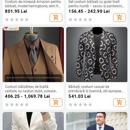
Costum de mireasă Amazon pentru
Set costum bărbați cu guler înalt
bărbați, model herringbone, slim fit,
pentru nuntă – sacou și pantaloni,
din trei piese, cadou de nuntă
închidere cu un nasture, croială
801.95
Lei
156.45 - 242.90
Lei
pentru bărbați, pentru serviciu și
slim, poliester 96%
add_shopping_cart
add_shopping_cart
timp liber
Costum bărbătesc de înaltă
Bărbați, costum casual de
calitate, cu nasturi dubli, culoare
primăvară și toamnă, stil european,
maro, potrivit pentru nunți și
stil occidental, stil slim fit, stil
406.25 - 1,069.78
Lei
541.03
Lei
evenimente oficiale, vestimentație
personalizat, stil western, X6692
add_shopping_cart
add_shopping_cart
business