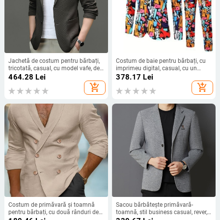
Jachetă de costum pentru bărbați,
Costum de baie pentru bărbați, cu
tricotată, casual, cu model vafe, de
imprimeu digital, casual, cu un
primăvară 2024, stil western, pentru
singur nasture, cu pantaloni scurți
464.28
Lei
378.17
Lei
afaceri, la modă, pentru tineri și de
add_shopping_cart
add_shopping_cart
vârstă mijlocie
Costum de primăvară și toamnă
Sacou bărbătește primăvară-
pentru bărbați, cu două rânduri de
toamnă, stil business casual, rever,
nasturi, casual, din bumbac și in, la
cu nasturi la un rând, croială slim,