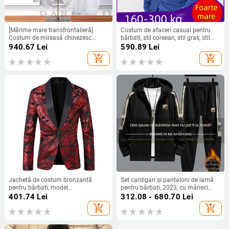
[Mărime mare transfrontalieră]
Costum de afaceri casual pentru
Costum de mireasă chinezesc
bărbați, stil coreean, stil gras, stil
pentru bărbați din comerț exterior
vrac, de dimensiuni mari, vrac,
940.67
Lei
590.89
Lei
Amazon, costum din trei piese,
toamnă și iarnă
add_shopping_cart
add_shopping_cart
cavaler de onoare
Jachetă de costum bronzantă
Set cardigan și pantaloni de iarnă
pentru bărbați, model
pentru bărbați, 2023, cu mâneci
transfrontalier Amazon, pentru
lungi, căptușit cu fleece, din
401.74
Lei
312.08 - 680.70
Lei
gazde de nunți, jachetă de costum
poliester.
add_shopping_cart
add_shopping_cart
pentru cavaleri de onoare, rochie de
spectacol pe scenă