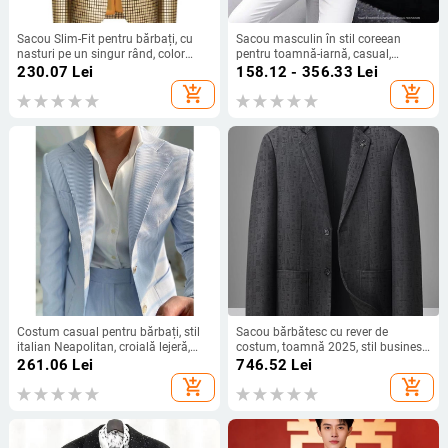
Sacou Slim-Fit pentru bărbați, cu
Sacou masculin în stil coreean
nasturi pe un singur rând, color
pentru toamnă-iarnă, casual,
blocking, țesătură din poliester cu
croială slim, set din două piese, stil
230.07
Lei
158.12 - 356.33
Lei
căptușeală acetată, stil japonez
britanic
add_shopping_cart
add_shopping_cart
proaspăt, primăvară
Costum casual pentru bărbați, stil
Sacou bărbătesc cu rever de
italian Neapolitan, croială lejeră,
costum, toamnă 2025, stil business
guler înalt, nasturi pe două rânduri,
casual, simplu, plus size
261.06
Lei
746.52
Lei
model solid, țesătură din in (96%+)
add_shopping_cart
add_shopping_cart