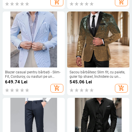
add_shopping_cart
add_shopping_cart
poliester
stil business lejer
Blazer casual pentru bărbați - Slim-
Sacou bărbătesc Slim fit, cu paiete,
Fit, Corduroy, cu nasturi pe un
guler tip shawl, închidere cu un
singur rând, țesătură principală din
nasture
649.74
Lei
545.06
Lei
Len, model solid, stil sportiv
add_shopping_cart
add_shopping_cart