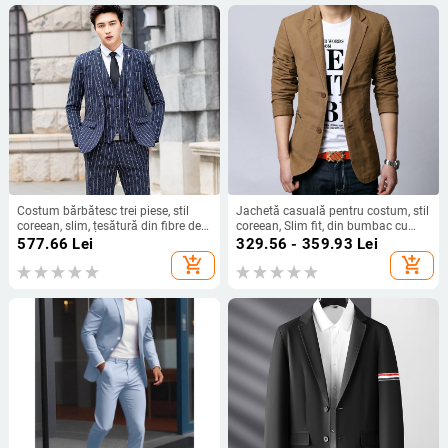
Costum bărbătesc trei piese, stil
Jachetă casuală pentru costum, stil
coreean, slim, țesătură din fibre de
coreean, Slim fit, din bumbac cu
acetat 90,3%, guler plat, nasture
căptușeală din poliester, deschidere
577.66
Lei
329.56 - 359.93
Lei
într-un singur rând
cu două nasturi, guler de sacou,
add_shopping_cart
add_shopping_cart
model uni, primăvară-toamnă