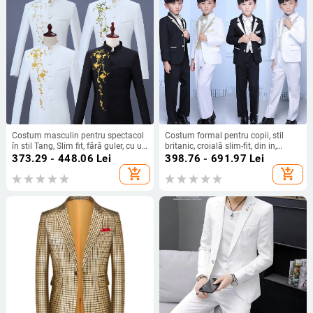
Costum masculin pentru spectacol
Costum formal pentru copii, stil
în stil Tang, Slim fit, fără guler, cu un
britanic, croială slim-fit, din in,
nasture, 90% poliester amestec,
sacou cu nasturi pe un rând
373.29 - 448.06
Lei
398.76 - 691.97
Lei
epoleți, potrivit pentru toate
add_shopping_cart
add_shopping_cart
sezoanele