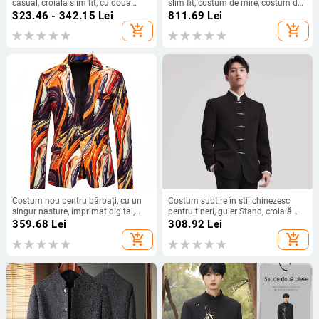
casual, croială slim fit, cu două
slim fit, costum de mire, costum de
nasturi, rever plat, amestec de fibre
bal, banchet, trei piese, rochie de
323.46 - 342.15
Lei
811.69
Lei
acetate 50–60%, purtare în patru
cină
add_shopping_cart
add_shopping_cart
sezoane, toamna 2024
Costum nou pentru bărbați, cu un
Costum subtire în stil chinezesc
singur nasture, imprimat digital,
pentru tineri, guler Stand, croială
mărime europeană, costum
dreaptă, deschidere din față cu trei
359.68
Lei
308.92
Lei
transfrontalier de mărime mare
nasturi, țesătură poliester,
add_shopping_cart
add_shopping_cart
pentru bărbați, export 2025
căptușeală poliester, stil business
ușor