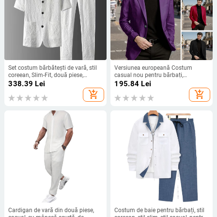
Set costum bărbătești de vară, stil
Versiunea europeană Costum
coreean, Slim-Fit, două piese,
casual nou pentru bărbați,
mâneci scurte, guler plat, nasturi în
Cardigan Amazon, jachetă plus
338.39
Lei
195.84
Lei
față cu trei butoane, țesătură
size, dorință stație independentă
add_shopping_cart
add_shopping_cart
subțire, 65% fibre de acetat
japoneză și coreeană în stoc, rochie
Cardigan de vară din două piese,
Costum de baie pentru bărbați, stil