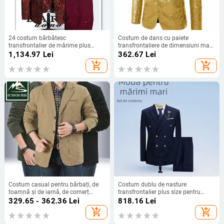
24 costum bărbătesc
Costum de dans cu paiete
transfrontalier de mărime plus
transfrontaliere de dimensiuni mari,
pentru comerț exterior, costum din
de mari dimensiuni, pentru comerț
1,134.97
Lei
362.67
Lei
trei piese, costum afro-european și
exterior, costum de dans colorat,
add_shopping_cart
add_shopping_cart
american, costum de banchet,
rochie de performanță,
costum de petrecere
îmbrăcăminte de scenă
Costum casual pentru bărbați, de
Costum dublu de nasture
toamnă și de iarnă, de comerț
transfrontalier plus size pentru
electronic transfrontalier, de marcă,
bărbați, rochie de mireasă, cavaler
329.65 - 362.36
Lei
818.16
Lei
costum casual, de mărime mare,
de onoare, costum din două piese
add_shopping_cart
add_shopping_cart
costum mic, jachetă, jachetă 817
pentru comerț exterior plus size,
Amazon