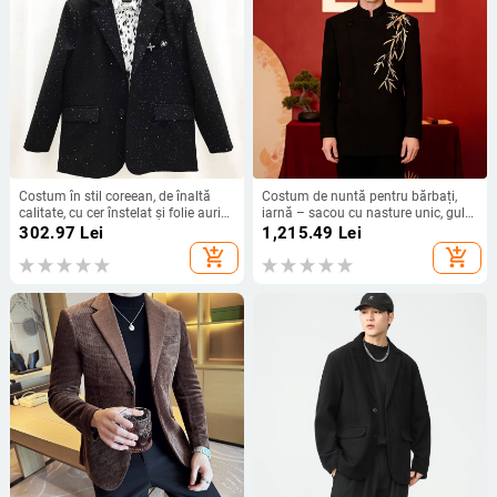
Costum în stil coreean, de înaltă
Costum de nuntă pentru bărbați,
calitate, cu cer înstelat și folie aurie,
iarnă – sacou cu nasture unic, guler
pentru toamnă–iarna, croială slim,
înălțat, croială ajustată, broderie
302.97
Lei
1,215.49
Lei
pentru bărbați
add_shopping_cart
add_shopping_cart