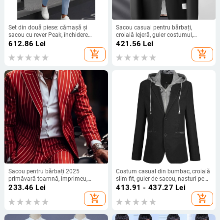
Set din două piese: cămașă și
Sacou casual pentru bărbați,
sacou cu rever Peak, închidere
croială lejeră, guler costumul,
frontală cu nasturi, croială Slim,
nasturi într-un rând, țesătură din
612.86
Lei
421.56
Lei
material din bumbac-amestec cu
amestec poliester, purtare
add_shopping_cart
add_shopping_cart
poliester
primăvară-toamnă
Sacou pentru bărbați 2025
Costum casual din bumbac, croială
primăvară-toamnă, imprimeu,
slim-fit, guler de sacou, nasturi pe
nasturi dubli, stil business casual,
un rând, mâneci lungi
233.46
Lei
413.91 - 437.27
Lei
britanic, mărime mare
add_shopping_cart
add_shopping_cart