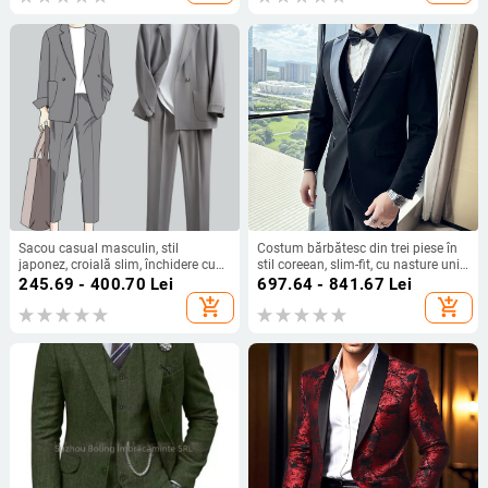
Sacou casual masculin, stil
Costum bărbătesc din trei piese în
japonez, croială slim, închidere cu
stil coreean, slim-fit, cu nasture unic,
un singur nasture, țesătură din
deschideri laterale, rever mic,
245.69 - 400.70
Lei
697.64 - 841.67
Lei
amestec bumbac și fibre chimice
material din amestec de bumbac cu
add_shopping_cart
add_shopping_cart
fibră de acetat (68%).