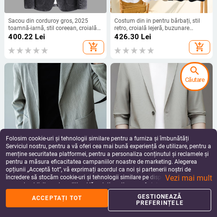
Sacou din corduroy gros, 2025
Costum din in pentru bărbați, stil
toamnă-iarnă, stil coreean, croială
retro, croială lejeră, buzunare
Slim, casual retro, cald pentru tineri
multiple
400.22
Lei
426.30
Lei
bărbați
add_shopping_cart
add_shopping_cart
search
Căutare
Folosim cookie-uri și tehnologii similare pentru a furniza și îmbunătăți
Serviciul nostru, pentru a vă oferi cea mai bună experiență de utilizare, pentru a
menține securitatea platformei, pentru a personaliza conținutul și reclamele și
pentru a măsura eficacitatea campaniilor noastre de marketing. Alegerea
Costum casual masculin, croială
Sacou bărbătesc ușor cu protecție
opțiunii „Acceptă tot”, vă exprimați acordul ca noi și partenerii noștri de
lejeră, rever de costum, nasturi într-o
solară, respirabil, croială slim,
Vezi mai mult
singură linie cu două nasturi,
pentru vară.
încredere să stocăm cookie-uri și tehnologii similare pe dispozitivul dvs. în
813.16
Lei
263.41 - 288.81
Lei
țesătură 100% poliester, culoare
scopuri publicitare și analitice. Vă puteți gestiona preferințele în orice moment
add_shopping_cart
add_shopping_cart
solidă
făcând clic pe „Gestionează preferințele”. Pentru mai multe informații, vă
GESTIONEAZĂ
ACCEPTAȚI TOT
rugăm să consultați
Politica noastră de confidențialitate
.
PREFERINȚELE