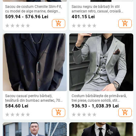
Sacou de costum Chenille Slim-Fit,
Sacou negru de bărbați în stil
cu model de alge marine, design
american retro, casual, croială
color-block, rever plat, două nasturi
lejeră, model în carouri, nasturi în
509.94 - 576.96
Lei
401.15
Lei
pe față
față, toamnă 2024
add_shopping_cart
add_shopping_cart
Sacou casual pentru bărbați,
Costum bărbătește de primăvară,
țesătură din bumbac amestec, 70%
trei piese, culoare solidă, stil
bumbac, fără guler, croială lejeră,
business formal, croială slim,
584.60
Lei
936.93 - 1,038.39
Lei
mâneci lungi
pentru birou
add_shopping_cart
add_shopping_cart