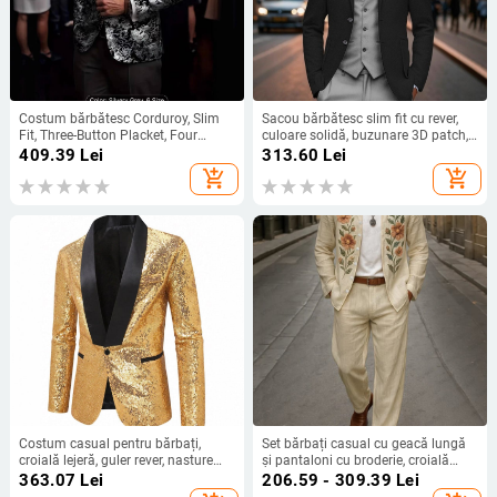
Costum bărbătesc Corduroy, Slim
Sacou bărbătesc slim fit cu rever,
Fit, Three-Button Placket, Four
culoare solidă, buzunare 3D patch,
Seasons, Fall 2025
lungime normală
409.39
Lei
313.60
Lei
add_shopping_cart
add_shopping_cart
Costum casual pentru bărbați,
Set bărbați casual cu geacă lungă
croială lejeră, guler rever, nasture
și pantaloni cu broderie, croială
simplu, țesătură din amestec de
Slim, material principal poliester
363.07
Lei
206.59 - 309.39
Lei
bumbac cu poliester; căptușeală
95% (amestec cu bumbac), toamnă,