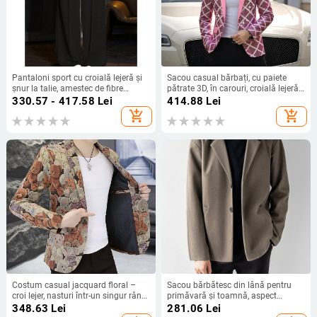
Pantaloni sport cu croială lejeră și
Sacou casual bărbați, cu paiete
șnur la talie, amestec de fibre
pătrate 3D, în carouri, croială lejeră,
acetate, nasturi în 3 rânduri, vara
mâneci lungi, închidere cu un
330.57 - 417.58
Lei
414.88
Lei
2023
nasture, potrivit primăvară-toamnă
add_shopping_cart
add_shopping_cart
pentru nunți
Costum casual jacquard floral –
Sacou bărbătesc din lână pentru
croi lejer, nasturi într-un singur rând,
primăvară și toamnă, aspect
rever de sacou, țesătură poliester
premium, lână mai groasă, stil
348.63
Lei
281.06
Lei