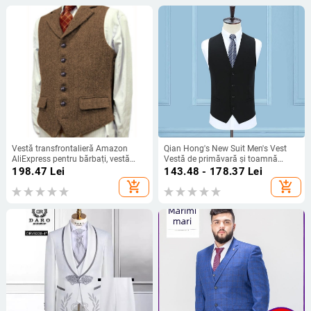
Vestă transfrontalieră Amazon
Qian Hong's New Suit Men's Vest
AliExpress pentru bărbați, vestă
Vestă de primăvară și toamnă
herringbone, vestă pentru mire,
Vestă de afaceri Slim-fit cu talie
198.47
Lei
143.48 - 178.37
Lei
costum de mireasă
înaltă Vestă de afaceri profesională
add_shopping_cart
add_shopping_cart