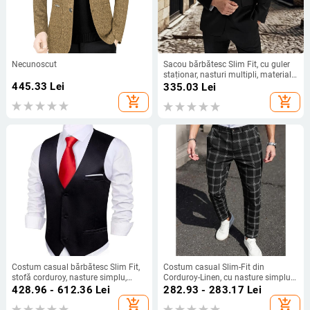
Necunoscut
Sacou bărbătesc Slim Fit, cu guler
staționar, nasturi multipli, material
445.33
Lei
poliester, căptușeală poliester
335.03
Lei
add_shopping_cart
add_shopping_cart
Costum casual bărbătesc Slim Fit,
Costum casual Slim-Fit din
stofă corduroy, nasture simplu,
Corduroy-Linen, cu nasture simplu
primăvara 2025
la față, model solid, primăvară
428.96 - 612.36
Lei
282.93 - 283.17
Lei
add_shopping_cart
add_shopping_cart