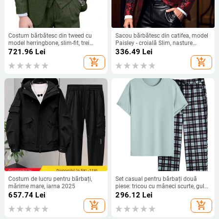
Costum bărbătesc din tweed cu
Sacou bărbătesc din catifea, model
model herringbone, slim-fit, trei
Paisley - croială Slim, nasture
piese, rever plat și nasturi cu două
simplu, 100% poliester
721.96
Lei
336.49
Lei
găuri
add_shopping_cart
add_shopping_cart
Costum de lucru pentru bărbați,
Set casual pentru bărbați două
mărime mare, iarna 2025
piese: tricou cu mâneci scurte, guler
rotund, cu model în carouri și
657.74
Lei
296.12
Lei
pantaloni lungi; 95% poliester, 5%
add_shopping_cart
add_shopping_cart
elastan