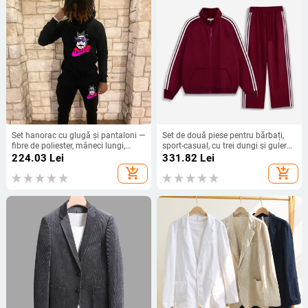
Set hanorac cu glugă și pantaloni —
Set de două piese pentru bărbați,
fibre de poliester, mâneci lungi,
sport-casual, cu trei dungi și guler
pantaloni lungi, pulover, patru
înalt
224.03
Lei
331.82
Lei
anotimpuri
add_shopping_cart
add_shopping_cart