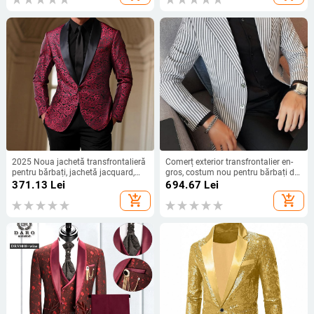
2025 Noua jachetă transfrontalieră
Comerț exterior transfrontalier en-
pentru bărbați, jachetă jacquard,
gros, costum nou pentru bărbați de
rochie de nuntă, rochie de spectacol
înaltă calitate, cu mânecă lungă,
371.13
Lei
694.67
Lei
slim fit, elegant, cu dungi, jachetă,
add_shopping_cart
add_shopping_cart
vestă unică