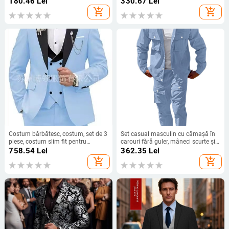
180.46
Lei
330.67
Lei
modă, cardigan cu mânecă lungă,
mâneci lungi, buzunare multiple,
add_shopping_cart
add_shopping_cart
jachetă de culoare solidă
model intarsia
Costum bărbătesc, costum, set de 3
Set casual masculin cu cămașă în
piese, costum slim fit pentru
carouri fără guler, mâneci scurte și
bărbați, costum casual de afaceri,
pantaloni lungi, poliester, lansat în
758.54
Lei
362.35
Lei
rochie de mire, costum de petrecere
toamna 2025
add_shopping_cart
add_shopping_cart