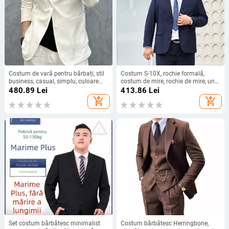
Costum de vară pentru bărbați, stil
Costum S-10X, rochie formală,
business, casual, simplu, culoare
costum de mire, rochie de mire, un
solidă, slim fit, 2024, vara anului
singur top, costum mic, mărime
480.89
Lei
413.86
Lei
2024, costum de lux ușor, net,
extra mare, haină pentru frate gras
add_shopping_cart
add_shopping_cart
costum exterior, costum de afaceri,
casual, culoare solidă, top
Set costum bărbătesc minimalist
Costum bărbătesc Herringbone,