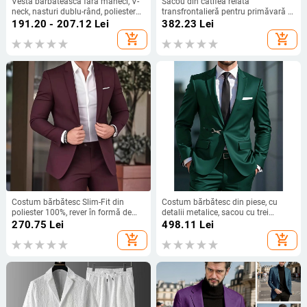
Vesta bărbătească fără mâneci, V-
Sacou din catifea reiată
neck, nasturi dublu-rând, poliester
transfrontalieră pentru primăvară și
cu amestec de fibre chimice,
toamnă, cu doi nasturi, slim, single,
191.20 - 207.12
Lei
382.23
Lei
căptușeală din lână artificială
western, 237390, gri
add_shopping_cart
add_shopping_cart
Costum bărbătesc Slim-Fit din
Costum bărbătesc din piese, cu
poliester 100%, rever în formă de
detalii metalice, sacou cu trei
vârf, nasture unic, vent central în
rânduri de nasturi, potrivit pentru
270.75
Lei
498.11
Lei
spate
toate anotimpurile, croială mulată,
add_shopping_cart
add_shopping_cart
amestec de fibre sintetice cu acetat