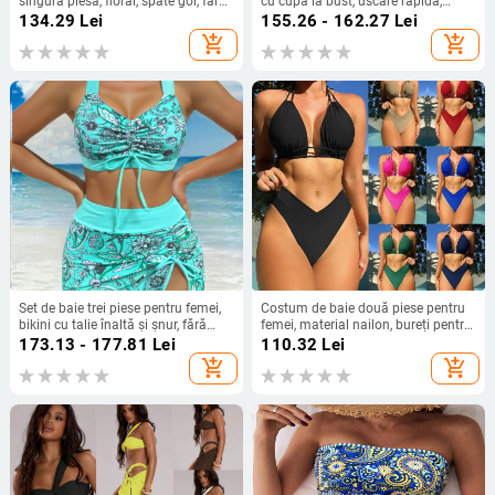
singură piesă, floral, spate gol, fără
cu cupă la bust, uscare rapidă,
mâneci, croială strânsă, elasticitate
elasticitate înaltă, din nailon 80/20
134.29
Lei
155.26 - 162.27
Lei
mare, poliester cu căptușeală din
cu căptușeală de poliester, fără
add_shopping_cart
add_shopping_cart
spandex 18%
mâneci, 195 g
Set de baie trei piese pentru femei,
Costum de baie două piese pentru
bikini cu talie înaltă și șnur, fără
femei, material nailon, bureți pentru
bretele, cu burete la bust, din
sâni, fără suport metalic, model
173.13 - 177.81
Lei
110.32
Lei
poliester 85% și căptușeală 15%,
solid, pentru înot
add_shopping_cart
add_shopping_cart
imprimeu cu flori zdrobite