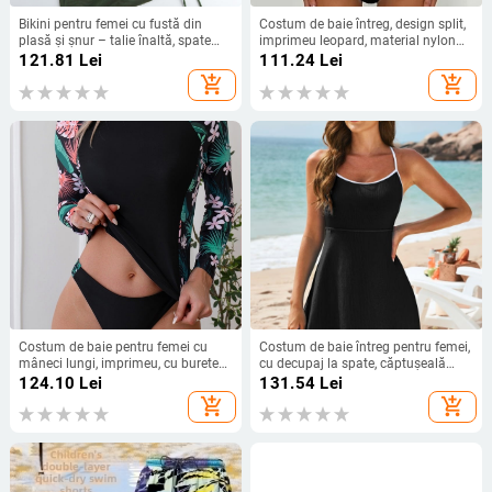
Bikini pentru femei cu fustă din
Costum de baie întreg, design split,
plasă și șnur – talie înaltă, spate
imprimeu leopard, material nylon
gol, bureți pentru bust, țesătură din
82% / căptușeală poliester 18%,
121.81
Lei
111.24
Lei
nailon, căptușeală poliester
pernute pentru sân incluse
add_shopping_cart
add_shopping_cart
Costum de baie pentru femei cu
Costum de baie întreg pentru femei,
mâneci lungi, imprimeu, cu burete
cu decupaj la spate, căptușeală
la bust, 82% poliester / 18% elastan,
pentru bust, elasticitate ridicată și
124.10
Lei
131.54
Lei
greutate țesătură 306 g, căptușeală
poliester durabil, fără mâneci.
add_shopping_cart
add_shopping_cart
18% elastan, pentru înot și activități
acvatice