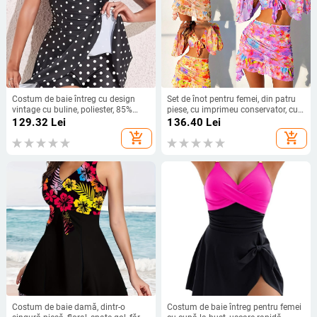
Costum de baie întreg cu design
Set de înot pentru femei, din patru
vintage cu buline, poliester, 85%
piese, cu imprimeu conservator, cu
poliester
bureți pentru sâni, fără suport
129.32
Lei
136.40
Lei
metalic; material principal: 82%
add_shopping_cart
add_shopping_cart
poliester, căptușeală: 18% spandex
Costum de baie damă, dintr-o
Costum de baie întreg pentru femei