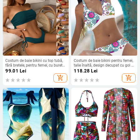
Costum de baie bikini cu top tubă,
Costum de baie bikini pentru femei,
fără bretele, pentru femei, cu burete
talie înaltă, design decupat cu gol și
în piept, 80% nailon / 20% spandex,
spate deschis, material nylon 95%
99.01
Lei
118.28
Lei
200 g, fără mâneci, slip stil briefs
cu căptușeală din bumbac 95%, cu
add_shopping_cart
add_shopping_cart
cupa pentru bust și susținere din
oțel