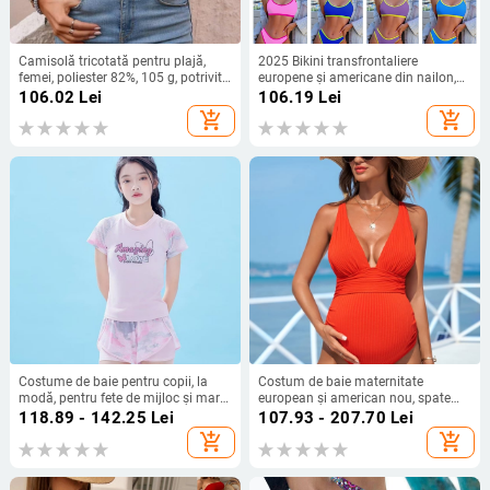
Camisolă tricotată pentru plajă,
2025 Bikini transfrontaliere
femei, poliester 82%, 105 g, potrivită
europene și americane din nailon,
pentru înot și bălăceală
culoare bikini, cu trei puncte, modă
106.02
Lei
106.19
Lei
sexy, comerț exterior, divizat,
add_shopping_cart
add_shopping_cart
costum de baie pentru femei
Costume de baie pentru copii, la
Costum de baie maternitate
modă, pentru fete de mijloc și mari,
european și american nou, spate
cu fustă divizată, costum de baie cu
fără mâneci, decolteu adânc în V,
118.89 - 142.25
Lei
107.93 - 207.70
Lei
mânecă lungă, protecție solară,
culoare pură, aspect slăbit, lejer,
add_shopping_cart
add_shopping_cart
costum de baie cu desene animate
export transfrontalier, pentru femei