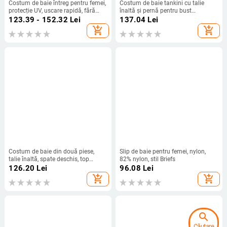
Costum de baie întreg pentru femei,
Costum de baie tankini cu talie
protecție UV, uscare rapidă, fără
înaltă și pernă pentru bust
mâneci, cu burete pentru bust,
(poliester 82/18; greutate 250 g)
123.39 - 152.32
Lei
137.04
Lei
imprimeu geometric
add_shopping_cart
add_shopping_cart
Costum de baie din două piese,
Slip de baie pentru femei, nylon,
talie înaltă, spate deschis, top
82% nylon, stil Briefs
căptușit, culoare solidă, 80% nailon
126.20
Lei
96.08
Lei
/ 20% spandex la căptușeală
add_shopping_cart
add_shopping_cart
search
Căutare