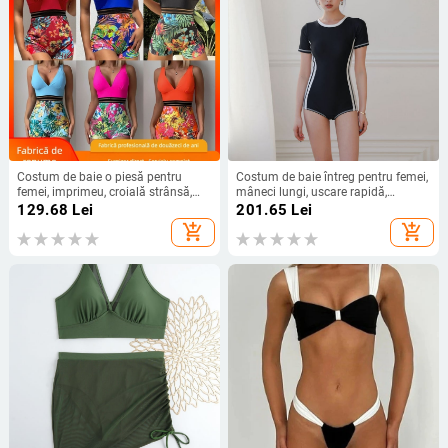
Costum de baie o piesă pentru
Costum de baie întreg pentru femei,
femei, imprimeu, croială strânsă,
mâneci lungi, uscare rapidă,
pernute pentru bust fără armături
material din nailon cu 82%
129.68
Lei
201.65
Lei
metalice, poliester 82%, căptușeală
spandex, căptușeală din poliester-
add_shopping_cart
add_shopping_cart
poliester
spandex 18%, burete pentru bust,
fără suport metalic