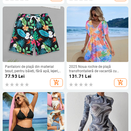
versatilă
Pantaloni de plajă din material
2025 Noua rochie de plajă
țesut, pentru băieți, fără apă, lejeri,
transfrontalieră de vacanță cu
cu uscare rapidă, cu cinci puncte,
decolteu în V, mâneci scurte, talie
77.93
Lei
131.71
Lei
pantaloni scurți de vacanță la mare
eșalonată, frunze imprimate, bikini
add_shopping_cart
add_shopping_cart
cu protecție solară, bluză