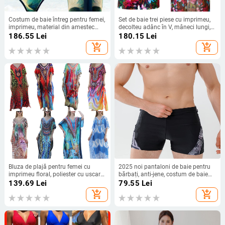
Costum de baie întreg pentru femei,
Set de baie trei piese cu imprimeu,
imprimeu, material din amestec
decolteu adânc în V, mâneci lungi,
poliester 82%, cupe captușite, fără
acoperire de protecție solară,
186.55
Lei
180.15
Lei
armături metalice, fără mâneci
poliester
add_shopping_cart
add_shopping_cart
Bluza de plajă pentru femei cu
2025 noi pantaloni de baie pentru
imprimeu floral, poliester cu uscare
bărbați, anti-jene, costum de baie
rapidă, 180 g/m², căptușeală
profesional, cu uscare rapidă, boxer,
139.69
Lei
79.55
Lei
poliester, potrivită pentru înot și
unghi, en-gros, mărime plus,
add_shopping_cart
add_shopping_cart
plimbări prin apă
pantaloni de plajă