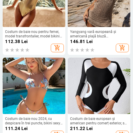
Costum de baie nou pentru femei,
Yangyang vară europeană și
model transfrontalier, model bikini
americană plajă bluză
bronzant multicolor Amazon, dintr-
transfrontalieră Amazon femei
112.38
Lei
146.81
Lei
o singură piesă, model european și
culoare solidă sexy tricotate
add_shopping_cart
add_shopping_cart
american, Wish Swimsuit
costume de baie bluză protecție
solară îmbrăcăminte
Costum de baie nou 2024, cu
Costum de baie european și
despicare în trei puncte, bikini sexy
american pentru comerț exterior, stil
cu imprimeu, costum de baie
costum de baie dintr-o singură
111.24
Lei
211.22
Lei
transfrontalier AliExpress, fără
piesă pentru femei, costum de