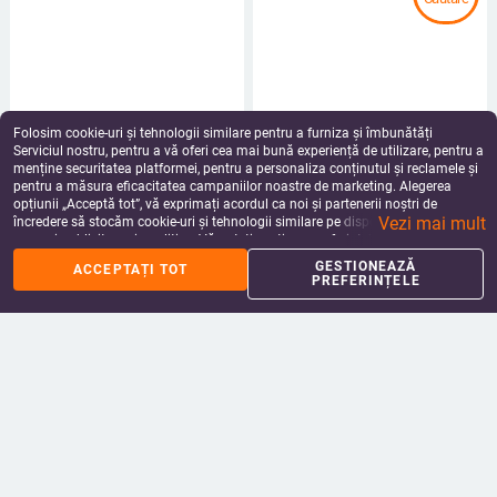
Folosim cookie-uri și tehnologii similare pentru a furniza și îmbunătăți
Serviciul nostru, pentru a vă oferi cea mai bună experiență de utilizare, pentru a
Boxeri de baie pentru femei, cu
Boning pentru rochie de mireasă —
menține securitatea platformei, pentru a personaliza conținutul și reclamele și
căptușală, antiderapante, material
plastic, os de pește modelat, bandă
pentru a măsura eficacitatea campaniilor noastre de marketing. Alegerea
exterior poliester/nylon, căptușală
laterală transparentă adezivă
76.97
Lei
98.24 - 235.97
Lei
opțiunii „Acceptă tot”, vă exprimați acordul ca noi și partenerii noștri de
din spandex (18%), marca
add_shopping_cart
add_shopping_cart
Vezi mai mult
încredere să stocăm cookie-uri și tehnologii similare pe dispozitivul dvs. în
25A007XF114, destinat înotului și
scopuri publicitare și analitice. Vă puteți gestiona preferințele în orice moment
sporturilor acvatice
făcând clic pe „Gestionează preferințele”. Pentru mai multe informații, vă
GESTIONEAZĂ
ACCEPTAȚI TOT
rugăm să consultați
Politica noastră de confidențialitate
.
PREFERINȚELE
EVERTRUE Top cu mâneci lungi,
Top în stil coreean, tricot cu model