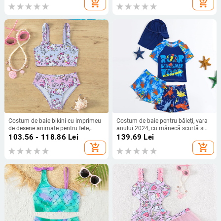
add_shopping_cart
add_shopping_cart
spate, european și american
snorkeling cu mânecă lungă, cu
protecție solară, cu uscare rapidă,
costum de surf pentru meduze,
izvoare termale
Costum de baie bikini cu imprimeu
Costum de baie pentru băieți, vara
de desene animate pentru fete,
anului 2024, cu mânecă scurtă și
model nou, 2023, comerț exterior
pantaloni scurți, pălărie, costum de
103.56 - 118.86
Lei
139.69
Lei
european și american
baie din 4 piese, pentru comerț
add_shopping_cart
add_shopping_cart
exterior