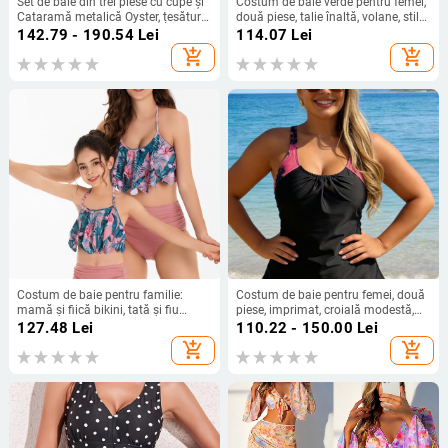
Set de baie din trei piese cu cupe și
Costum de baie verde pentru femei,
Cataramă metalică Oyster, țesătură
două piese, talie înaltă, volane, stil
poliester, căptușeală poliester cu
European-American
142.79 - 190.54
Lei
114.07
Lei
18% elastan, greutate țesătură 230
add_shopping_cart
add_shopping_cart
g
Costum de baie pentru familie:
Costum de baie pentru femei, două
mamă și fiică bikini, tată și fiu
piese, imprimat, croială modestă,
șorturi de plajă cu talie elastică
control abdomen, uscare rapidă,
127.48
Lei
110.22 - 150.00
Lei
potrivit pentru băi termale
add_shopping_cart
add_shopping_cart