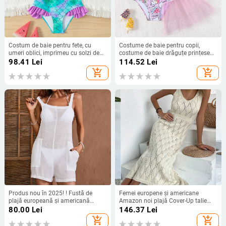
Costum de baie pentru fete, cu
Costume de baie pentru copii,
umeri oblici, imprimeu cu solzi de
costume de baie drăguțe prințese
pește, 2025, costum de baie nou
pentru copii mari, stil nou, stil
98.41
Lei
114.52
Lei
pentru fete, cu divizare
occidental, costume de baie
add_shopping_cart
add_shopping_cart
Produs nou în 2025! ! Fustă de
Femei europene și americane
plajă europeană și americană
Amazon noi plajă Cover-Up talie
pentru femei, culoare solidă, bikini
sexy culoare pură Hollow tricotat
80.00
Lei
146.37
Lei
pentru plajă, costum de baie,
lung costum de baie cu protecție
add_shopping_cart
add_shopping_cart
acoperire solară, îmbrăcăminte
solară tricou