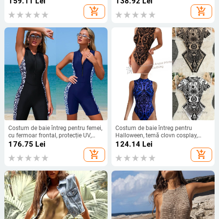
159.11
Lei
138.92
Lei
pentru înot și sporturi acvatice
add_shopping_cart
add_shopping_cart
Costum de baie întreg pentru femei,
Costum de baie întreg pentru
cu fermoar frontal, protecție UV,
Halloween, temă clovn cosplay,
burete la bust, pentru surfing și
mâneci lungi, imprimeu desen
176.75
Lei
124.14
Lei
plajă
animat
add_shopping_cart
add_shopping_cart