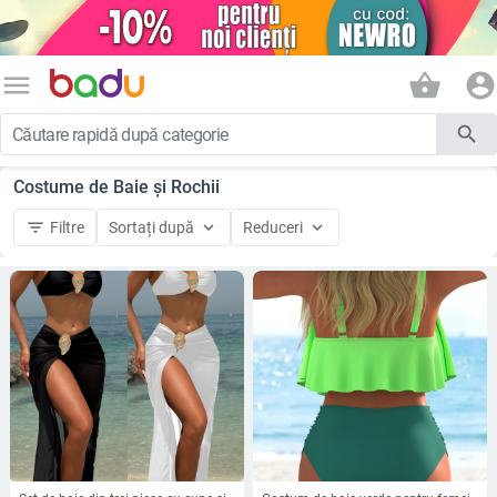
menu
shopping_basket
account_circle
search
Costume de Baie și Rochii
filter_list
keyboard_arrow_down
keyboard_arrow_down
Filtre
Sortați după
Reduceri