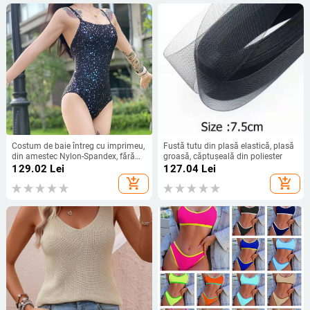
Costum de baie întreg cu imprimeu,
Fustă tutu din plasă elastică, plasă
din amestec Nylon-Spandex, fără
groasă, căptușeală din poliester
bretele, fără mâneci, cu burete la
129.02
Lei
127.04
Lei
bust
add_shopping_cart
add_shopping_cart