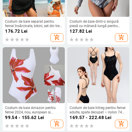
Costum de baie separat pentru
Costum de baie dintr-o singură
femei însărcinate, bikini, set din trei
piesă cu mânecă lungă pentru
piese, european și american, sexy,
femei, cu imprimare digitală 3D, în
176.72
Lei
127.82
Lei
lejer, fără spate, cu uscare rapidă,
culori gradient, pentru primăvara și
add_shopping_cart
add_shopping_cart
comerț exterior transfrontalier
vara transfrontaliere din Europa și
Statele Unite
Costum de baie Amazon pentru
Costum de baie întreg pentru femei
femei 2024, nou, european și
adulte, spate decupat — nylon 74%,
american, poziționare, imprimat,
fără burete la sân, fără suport din
99.54 - 155.62
Lei
169.57 - 222.48
Lei
sexy, rochie de plajă, bikini, spa,
oțel
add_shopping_cart
add_shopping_cart
costum de baie