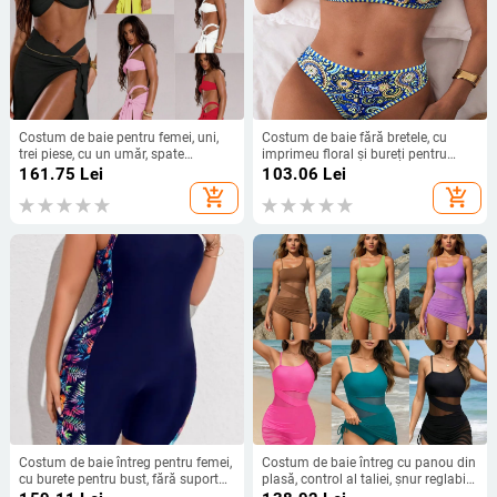
Costum de baie pentru femei, uni,
Costum de baie fără bretele, cu
trei piese, cu un umăr, spate
imprimeu floral și bureți pentru
decupat, poliester
bust, material poliester 82% +
161.75
Lei
103.06
Lei
căptușeală din spandex 18%,
add_shopping_cart
add_shopping_cart
pentru înot
Costum de baie întreg pentru femei,
Costum de baie întreg cu panou din
cu burete pentru bust, fără suport
plasă, control al taliei, șnur reglabil
metalic, material poliester 82%,
și bureți la bust