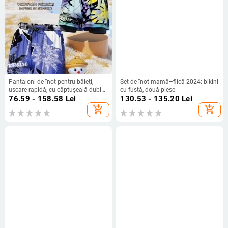
Pantaloni de înot pentru băieți,
Set de înot mamă–fiică 2024: bikini
uscare rapidă, cu căptușeală dublă
cu fustă, două piese
– set de înot pentru copii
76.59 - 158.58
Lei
130.53 - 135.20
Lei
add_shopping_cart
add_shopping_cart