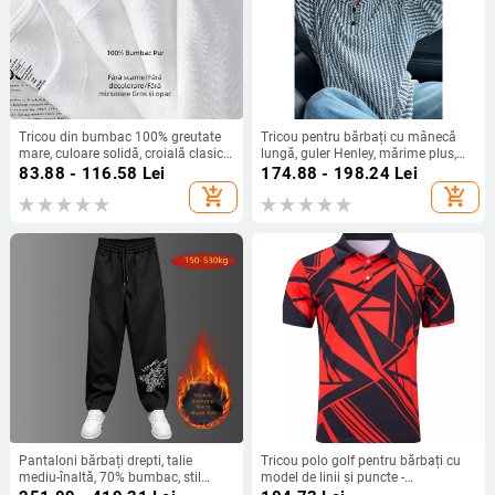
Tricou din bumbac 100% greutate
Tricou pentru bărbați cu mânecă
mare, culoare solidă, croială clasică
lungă, guler Henley, mărime plus,
și versatilă, guler rotund, croială
model cu oase de pește, căptușit cu
83.88 - 116.58
Lei
174.88 - 198.24
Lei
lejeră, pentru bărbați, mărime mare,
fleece, țesătură chenille, 100%
add_shopping_cart
add_shopping_cart
vară
poliester
Pantaloni bărbați drepti, talie
Tricou polo golf pentru bărbați cu
mediu-înaltă, 70% bumbac, stil
model de linii și puncte -
minimalist
personalizat