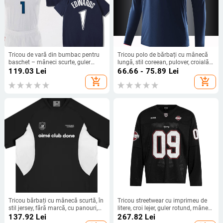
Tricou de vară din bumbac pentru
Tricou polo de bărbați cu mânecă
baschet – mâneci scurte, guler
lungă, stil coreean, pulover, croială
rotund, croială sport, imprimare
lejeră, 85% bumbac, uscare rapidă,
119.03
Lei
66.66 - 75.89
Lei
ușor, pentru vară
add_shopping_cart
add_shopping_cart
Tricou bărbați cu mânecă scurtă, în
Tricou streetwear cu imprimeu de
stil jersey, fără marcă, cu panouri,
litere, croi lejer, guler rotund, mâneci
vară
lungi
137.92
Lei
267.82
Lei