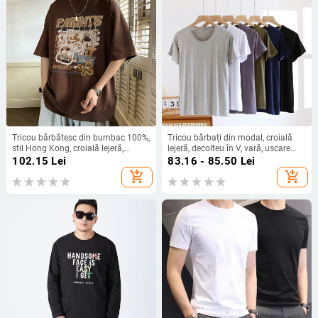
Tricou bărbătesc din bumbac 100%,
Tricou bărbați din modal, croială
stil Hong Kong, croială lejeră,
lejeră, decolteu în V, vară, uscare
imprimeu cu desene animate,
rapidă
102.15
Lei
83.16 - 85.50
Lei
mâneci scurte.
add_shopping_cart
add_shopping_cart