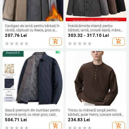
Cardigan de iarnă pentru bărbați în
Îmbrăcăminte internă pentru
vârstă, căptușit cu fleece, gros și
bărbați, iarnă, croială lejeră, mâneci
cald, cu nasturi în față
lungi, strat gros de bumbac
207.76
Lei
303.32 - 317.10
Lei
add_shopping_cart
add_shopping_cart
Geacă premium din bumbac pentru
Tricou cu mânecă lungă pentru
toamnă-iarnă, cu rever gros, cald
bărbați, guler Henry, culoare solidă,
pentru bărbați de vârstă mijlocie și
croială lejeră, stil urban, primăvară-
504.71
Lei
234.83
Lei
în vârstă
vară 2026.
add_shopping_cart
add_shopping_cart