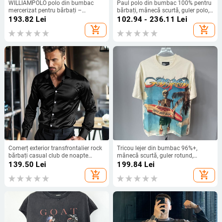
WILLIAMPOLO polo din bumbac
Paul polo din bumbac 100% pentru
mercerizat pentru bărbați –
bărbați, mânecă scurtă, guler polo,
mânecă scurtă, broderie, stil
stil business casual
193.82
Lei
102.94 - 236.11
Lei
business casual
add_shopping_cart
add_shopping_cart
Comerț exterior transfrontalier rock
Tricou lejer din bumbac 96%+,
bărbați casual club de noapte
mânecă scurtă, guler rotund,
strălucitor rever cămașă scenă dur
imprimare schelet-demon, vară
139.50
Lei
199.84
Lei
tip cămașă cu mânecă lungă
2025
add_shopping_cart
add_shopping_cart
pentru bărbați