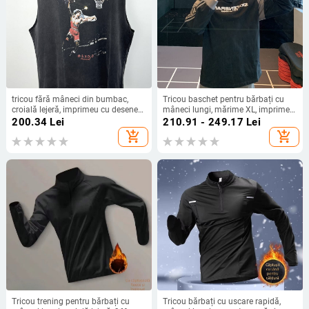
tricou fără mâneci din bumbac,
Tricou baschet pentru bărbați cu
croială lejeră, imprimeu cu desene
mâneci lungi, mărime XL, imprimeu
animate, fără guler
retro american greu, marcă la
200.34
Lei
210.91 - 249.17
Lei
modă, toamnă iarnă
add_shopping_cart
add_shopping_cart
Tricou trening pentru bărbați cu
Tricou bărbați cu uscare rapidă,