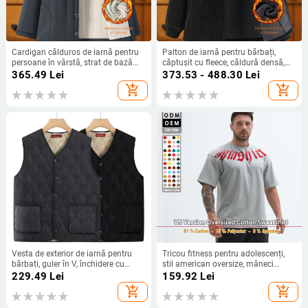
Cardigan călduros de iarnă pentru
Palton de iarnă pentru bărbați,
persoane în vârstă, strat de bază
căptușit cu fleece, căldură densă,
din poliester, mâneci lungi, guler
croială lejeră, guler înalt, mâneci
365.49
Lei
373.53 - 488.30
Lei
rotund, închidere cu nasturi
lungi, închidere cu nasturi simple
add_shopping_cart
add_shopping_cart
Vesta de exterior de iarnă pentru
Tricou fitness pentru adolescenți,
bărbați, guler în V, închidere cu
stil american oversize, mâneci
nasturi, buzunare 3D, material din
scurte, bărbați
229.49
Lei
159.92
Lei
amestec de in
add_shopping_cart
add_shopping_cart