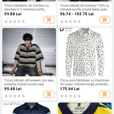
Tricou bărbătesc din bumbac cu
Tricou bărbați din bumbac 100% cu
decolteu în V, mânecă scurtă,
mânecă scurtă, croială lejeră, guler
croială Slim-Fit
rotund, imprimeu geometric, vară
59.88
Lei
96.74 - 103.75
Lei
2025
add_shopping_cart
add_shopping_cart
Tricou bărbați, stil koreean, croi lejer,
Tricou polo bărbătesc cu imprimare
poliester, mâneci scurte, vară
3D copac, mâneca lungă, protecție
UV
95.48
Lei
175.64
Lei
add_shopping_cart
add_shopping_cart