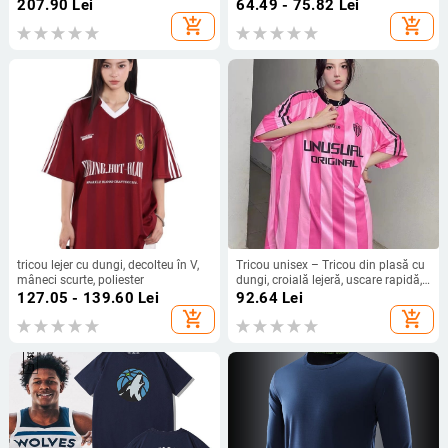
imprimeu geometric, pentru vară
poliester respirabil, guler rotund,
207.90
Lei
64.49 - 75.82
Lei
model gradient
add_shopping_cart
add_shopping_cart
tricou lejer cu dungi, decolteu în V,
Tricou unisex – Tricou din plasă cu
mâneci scurte, poliester
dungi, croială lejeră, uscare rapidă,
100% poliester, guler rotund
127.05 - 139.60
Lei
92.64
Lei
add_shopping_cart
add_shopping_cart