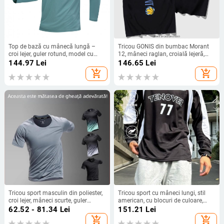
Top de bază cu mânecă lungă –
Tricou GONIS din bumbac Morant
croi lejer, guler rotund, model cu
12, mâneci raglan, croială lejeră,
dungi, material rayon ≤30%
imprimare cu litere
144.97
Lei
146.65
Lei
add_shopping_cart
add_shopping_cart
Tricou sport masculin din poliester,
Tricou sport cu mâneci lungi, stil
croi lejer, mâneci scurte, guler
american, cu blocuri de culoare,
rotund
pentru ciclism în aer liber, alergare,
62.52 - 81.34
Lei
151.21
Lei
baschet și fitness – toamnă-iarnă
add_shopping_cart
add_shopping_cart