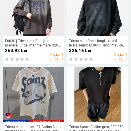
F6630 | Tricou de bărbați cu
Tricou cu mâneci lungi, croială
mânecă lungă, mărime mare, 320 g,
lejeră, bumbac 96%+, imprimeu cu
bumbac 100%, croială lejeră,
litere
263.92
Lei
326.16
Lei
gradient uzat
add_shopping_cart
add_shopping_cart
Tricou cu imprimeu F1 Carlos Sainz
Tricou Space Cotton greu, 300-350