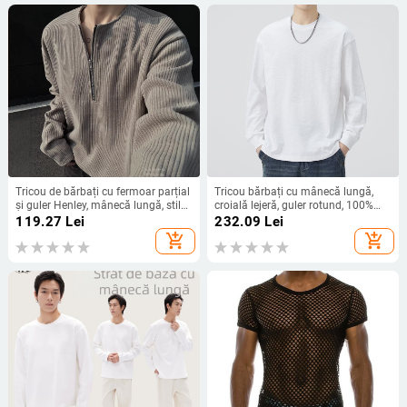
Tricou de bărbați cu fermoar parțial
Tricou bărbați cu mânecă lungă,
și guler Henley, mânecă lungă, stil
croială lejeră, guler rotund, 100%
american, strat de bază pentru
bumbac, stil japonez retro
119.27
Lei
232.09
Lei
primăvară și toamnă
add_shopping_cart
add_shopping_cart