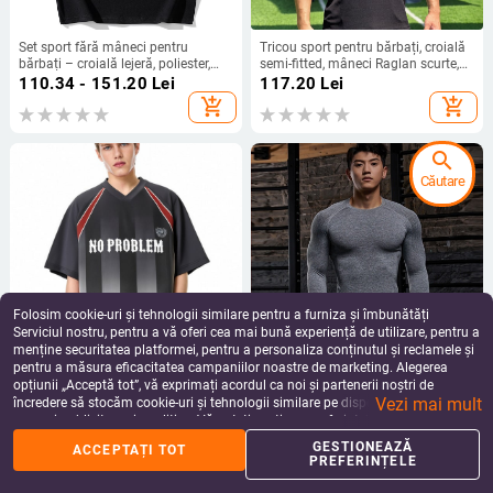
Set sport fără mâneci pentru
Tricou sport pentru bărbați, croială
bărbați – croială lejeră, poliester,
semi-fitted, mâneci Raglan scurte,
tricou fără mâneci și șorturi pentru
material poliester respirabil, guler
110.34 - 151.20
Lei
117.20
Lei
vară
rotund, pentru baschet și
add_shopping_cart
add_shopping_cart
antrenament
search
Căutare
Folosim cookie-uri și tehnologii similare pentru a furniza și îmbunătăți
Serviciul nostru, pentru a vă oferi cea mai bună experiență de utilizare, pentru a
menține securitatea platformei, pentru a personaliza conținutul și reclamele și
pentru a măsura eficacitatea campaniilor noastre de marketing. Alegerea
Tricou bărbați în stil stradă cu
Tricou de antrenament pentru
opțiunii „Acceptă tot”, vă exprimați acordul ca noi și partenerii noștri de
imprimare digitală, 100% poliester,
bărbați, fără cusături, mânecă
Vezi mai mult
model cu dungi, croială lejeră, guler
lungă, dungi, uscare rapidă,
încredere să stocăm cookie-uri și tehnologii similare pe dispozitivul dvs. în
165.06
Lei
151.20
Lei
rotund, mâneci scurte, vara 2025
absorbție umezeală
scopuri publicitare și analitice. Vă puteți gestiona preferințele în orice moment
add_shopping_cart
add_shopping_cart
făcând clic pe „Gestionează preferințele”. Pentru mai multe informații, vă
GESTIONEAZĂ
ACCEPTAȚI TOT
rugăm să consultați
Politica noastră de confidențialitate
.
PREFERINȚELE