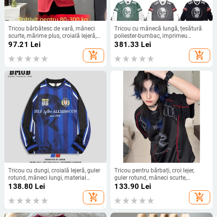
Tricou bărbătesc de vară, mâneci
Tricou cu mânecă lungă, țesătură
scurte, mărime plus, croială lejeră,
poliester-bumbac, imprimeu
guler rotund
Skeleton Demon, croială lejeră, guler
97.21
Lei
381.33
Lei
rotund, pentru bărbați adulți, toate
add_shopping_cart
add_shopping_cart
anotimpurile
Tricou cu dungi, croială lejeră, guler
Tricou pentru bărbați, croi lejer,
rotund, mâneci lungi, material
guler rotund, mâneci scurte,
poliester
țesătură subțire (Primăvara 2025)
138.80
Lei
133.90
Lei
add_shopping_cart
add_shopping_cart