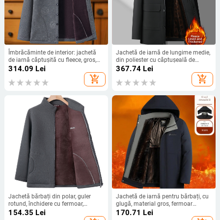
Îmbrăcăminte de interior: jachetă
Jachetă de iarnă de lungime medie,
de iarnă căptușită cu fleece, gros,
din poliester cu căptușeală de
mâneci lungi, guler rotund, 100%
fleece, încălzire intensificată,
314.09
Lei
367.74
Lei
poliester
închidere cu fermoar, guler rever,
add_shopping_cart
add_shopping_cart
buzunare laterale, croială lejeră
Jachetă bărbați din polar, guler
Jachetă de iarnă pentru bărbați, cu
rotund, închidere cu fermoar,
glugă, material gros, fermoar
grosime mare, buzunare cu fermoar
frontal
154.35
Lei
170.71
Lei