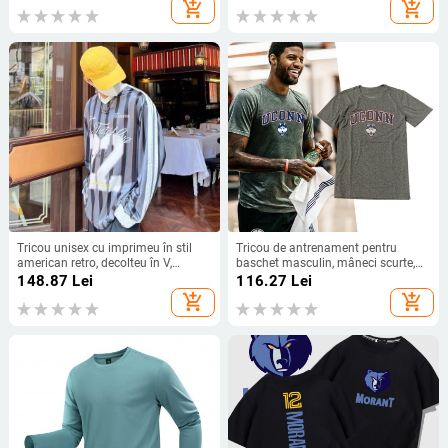
add_shopping_cart
add_shopping_cart
Tricou unisex cu imprimeu în stil
Tricou de antrenament pentru
american retro, decolteu în V,
baschet masculin, mâneci scurte,
mâneci lungi, croială largă, pentru
stil american, țesătură respirabilă,
148.87
Lei
116.27
Lei
purtare outdoor în toamnă
uscare rapidă, croială lejeră pentru
add_shopping_cart
add_shopping_cart
vară.