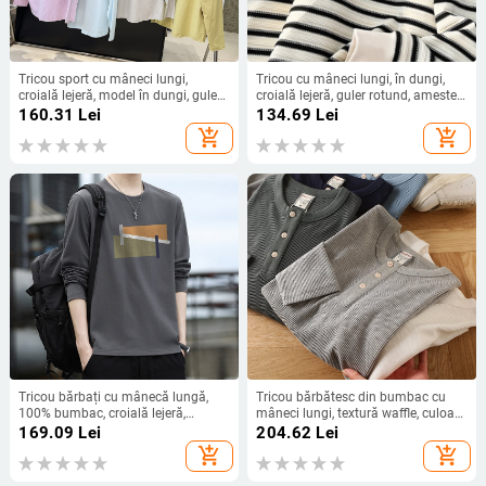
Tricou sport cu mâneci lungi,
Tricou cu mâneci lungi, în dungi,
croială lejeră, model în dungi, guler
croială lejeră, guler rotund, amestec
rotund, poliester 96%+
poliester 96%+, strat de bază greu,
160.31
Lei
134.69
Lei
primăvară–toamnă, stil Hong Kong
add_shopping_cart
add_shopping_cart
Tricou bărbați cu mânecă lungă,
Tricou bărbătesc din bumbac cu
100% bumbac, croială lejeră,
mâneci lungi, textură waffle, culoare
subțire, sezon toamnă-primăvară
solidă, croială dreaptă (100%
169.09
Lei
204.62
Lei
2025
bumbac; textură waffle; mâneci
add_shopping_cart
add_shopping_cart
lungi; culoare solidă; croială
dreaptă)