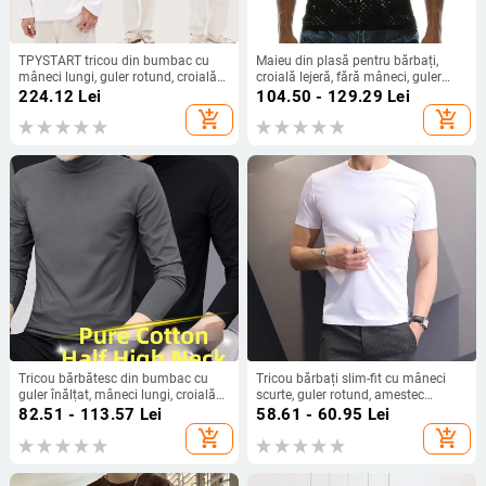
TPYSTART tricou din bumbac cu
Maieu din plasă pentru bărbați,
mâneci lungi, guler rotund, croială
croială lejeră, fără mâneci, guler
lejeră, monocrom
rotund, respirabil, vară
224.12
Lei
104.50 - 129.29
Lei
add_shopping_cart
add_shopping_cart
Tricou bărbătesc din bumbac cu
Tricou bărbați slim-fit cu mâneci
guler înălțat, mâneci lungi, croială
scurte, guler rotund, amestec
slim, țesătură subțire (100%
poliester, ușor
82.51 - 113.57
Lei
58.61 - 60.95
Lei
bumbac; guler înălțat; mâneci
add_shopping_cart
add_shopping_cart
lungi; croială slim)