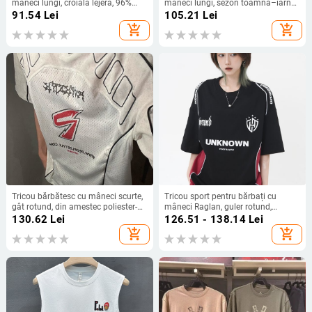
mâneci lungi, croială lejeră, 96%
mâneci lungi, sezon toamnă–iarna,
poliester, imprimeu în stil urban,
elasticitate mare, respirabil, căptușit
91.54
Lei
105.21
Lei
casual
cu fleece, pentru baschet și
add_shopping_cart
add_shopping_cart
antrenament
Tricou bărbătesc cu mâneci scurte,
Tricou sport pentru bărbați cu
gât rotund, din amestec poliester-
mâneci Raglan, guler rotund,
bumbac
poliester, țesătură respirabilă,
130.62
Lei
126.51 - 138.14
Lei
imprimeu patchwork
add_shopping_cart
add_shopping_cart