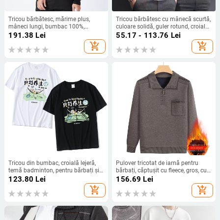
Tricou bărbătesc, mărime plus,
Tricou bărbătesc cu mânecă scurtă,
mâneci lungi, bumbac 100%,
culoare solidă, guler rotund, croială
croială lejeră, imprimeu, pentru
Slim, vară, mărime mare
191.38
Lei
55.17 - 113.76
Lei
primăvară și toamnă
add_shopping_cart
add_shopping_cart
Tricou din bumbac, croială lejeră,
Pulover tricotat de iarnă pentru
temă badminton, pentru bărbați și
bărbați, căptușit cu fleece, gros, cu
femei, mâneci scurte
buzunare
123.80
Lei
156.69
Lei
add_shopping_cart
add_shopping_cart