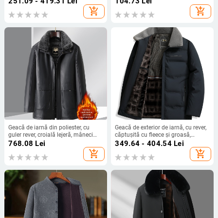
251.09 - 419.31
Lei
104.73
Lei
add_shopping_cart
add_shopping_cart
Geacă de iarnă din poliester, cu
Geacă de exterior de iarnă, cu rever,
guler rever, croială lejeră, mâneci
căptușită cu fleece și groasă,
lungi, fermoar frontal, buzunare cu
buzunare ascunse cu patch
768.08
Lei
349.64 - 404.54
Lei
aspect 3D
add_shopping_cart
add_shopping_cart