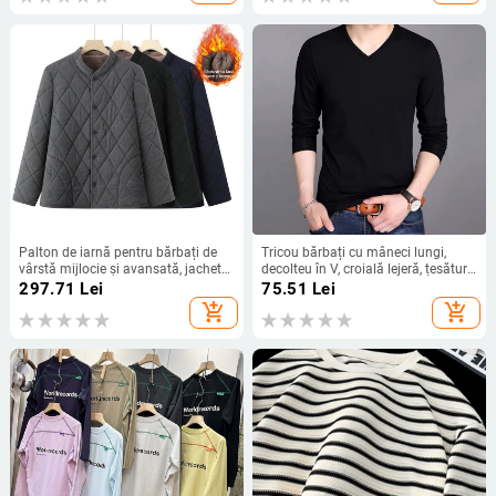
Palton de iarnă pentru bărbați de
Tricou bărbați cu mâneci lungi,
vârstă mijlocie și avansată, jachetă
decolteu în V, croială lejeră, țesătură
din bumbac gros cu căptușeală de
din amestec poliester-sintetic,
297.71
Lei
75.51
Lei
fleece
țesătură subțire, elasticitate ridicată
add_shopping_cart
add_shopping_cart