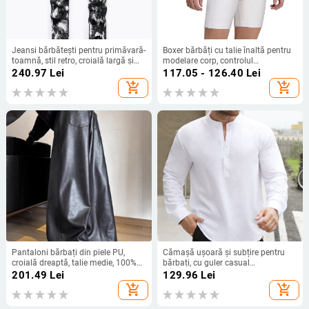
Jeansi bărbătești pentru primăvară-
Boxer bărbăți cu talie înaltă pentru
toamnă, stil retro, croială largă și
modelare corp, controlul
dreaptă, denim lavat subțire
abdomenului și ridicarea feselor,
240.97
Lei
117.05 - 126.40
Lei
bumbac respirabil
add_shopping_cart
add_shopping_cart
Pantaloni bărbați din piele PU,
Cămașă ușoară și subțire pentru
croială dreaptă, talie medie, 100%
bărbați, cu guler casual
piele artificială, culoare uni
transfrontalier, Li Shan, cu jumătate
201.49
Lei
129.96
Lei
de ușă, culoare solidă, cu mânecă
add_shopping_cart
add_shopping_cart
lungă, WISH, cu căptușeală din
cânepă de bumbac flambat