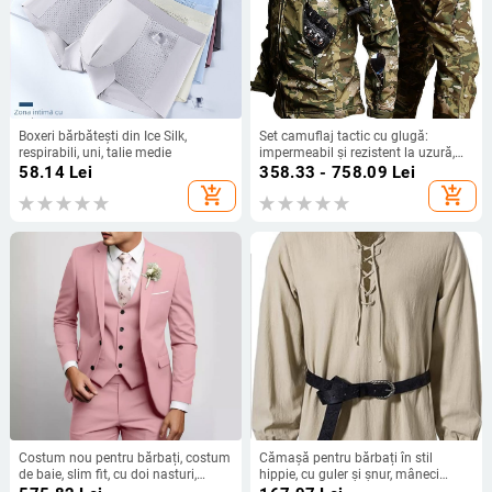
Boxeri bărbătești din Ice Silk,
Set camuflaj tactic cu glugă:
respirabili, uni, talie medie
impermeabil și rezistent la uzură,
din corduroy cu țesătură principală
58.14
Lei
358.33 - 758.09
Lei
din in, pentru bărbați
add_shopping_cart
add_shopping_cart
Costum nou pentru bărbați, costum
Cămașă pentru bărbați în stil
de baie, slim fit, cu doi nasturi,
hippie, cu guler și șnur, mâneci
costum transfrontalier, set de trei
lungi, primăvară-vară 2025