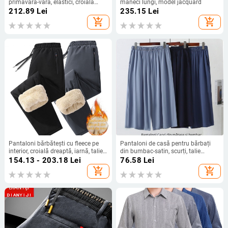
primăvară-vară, elastici, croială
mâneci lungi, model jacquard
dreaptă, talie înaltă, fără curea,
212.89
Lei
235.15
Lei
fermoar, subțiri, culoare solidă, stil
add_shopping_cart
add_shopping_cart
business casual
Pantaloni bărbătești cu fleece pe
Pantaloni de casă pentru bărbați
interior, croială dreaptă, iarnă, talie
din bumbac-satin, scurți, talie
înaltă, material stretch, buzunare
medie, vară
154.13 - 203.18
Lei
76.58
Lei
multiple
add_shopping_cart
add_shopping_cart