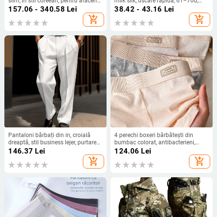
slim, în stil coreean, pentru afaceri
milk silk, uscare rapidă, 61–70d,
și smart casual
talie joasă
157.06 - 340.58
Lei
38.42 - 43.16
Lei
add_shopping_cart
add_shopping_cart
Pantaloni bărbați din in, croială
4 perechi boxeri bărbătești din
dreaptă, stil business lejer, purtare
bumbac colorat, antibacterieni,
zilnică, patru sezoane, toamnă
respirabili, mărime mare
146.37
Lei
124.06
Lei
2025
add_shopping_cart
add_shopping_cart