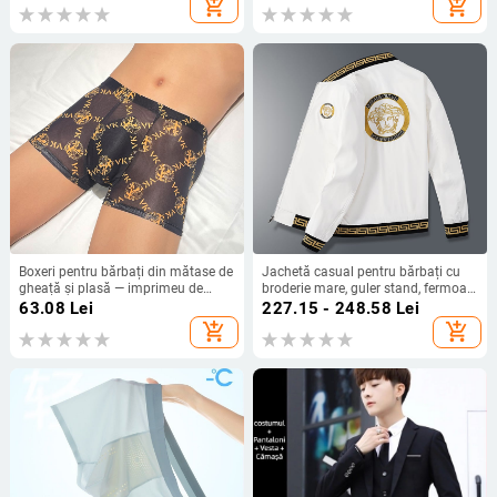
add_shopping_cart
add_shopping_cart
Boxeri pentru bărbați din mătase de
Jachetă casual pentru bărbați cu
gheață și plasă — imprimeu de
broderie mare, guler stand, fermoar,
vară, design transparent, stil tânăr
glugă, țesătură corduroy
63.08
Lei
227.15 - 248.58
Lei
add_shopping_cart
add_shopping_cart