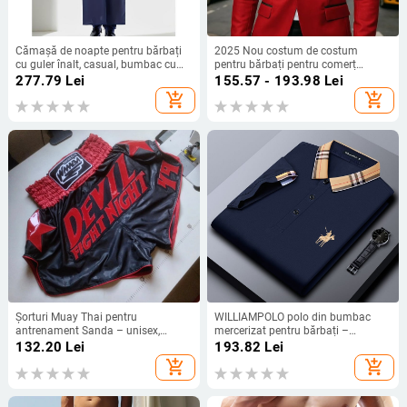
Cămașă de noapte pentru bărbați
2025 Nou costum de costum
cu guler înalt, casual, bumbac cu
pentru bărbați pentru comerț
Half-side Fleece, Primăvara 2025
exterior transfrontalier, jachetă,
277.79
Lei
155.57 - 193.98
Lei
costum casual pentru gazdă de
add_shopping_cart
add_shopping_cart
nuntă
Șorturi Muay Thai pentru
WILLIAMPOLO polo din bumbac
antrenament Sanda – unisex,
mercerizat pentru bărbați –
confortabile
mânecă scurtă, broderie, stil
132.20
Lei
193.82
Lei
business casual
add_shopping_cart
add_shopping_cart