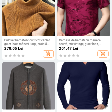
Pulover bărbătesc cu tricot cablat,
Cămașă de bărbați cu mânecă
guler înalt, mâneci lungi, croială
scurtă, stil vintage, guler înalt,
lejeră, 100% acril
jacquard, amestec poliester, croială
278.05
Lei
201.47
Lei
lejeră
add_shopping_cart
add_shopping_cart