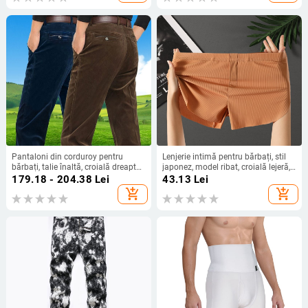
Pantaloni din corduroy pentru
Lenjerie intimă pentru bărbați, stil
bărbați, talie înaltă, croială dreaptă
japonez, model ribat, croială lejeră,
lejeră, casual toamna-iarna
material ice-silk, boxeri
179.18 - 204.38
Lei
43.13
Lei
add_shopping_cart
add_shopping_cart