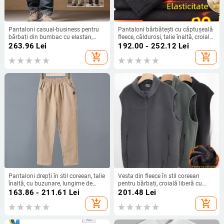
Pantaloni casual-business pentru
Pantaloni bărbătești cu căptușeală
bărbați din bumbac cu elastan,
fleece, călduroși, talie înaltă, croială
croială dreaptă, talie medie,
dreaptă pentru iarnă
263.96
Lei
192.00 - 252.12
Lei
fermoar.
add_shopping_cart
add_shopping_cart
Pantaloni drepți în stil coreean, talie
Vesta din fleece în stil coreean
înaltă, cu buzunare, lungime de
pentru bărbați, croială liberă cu
nouă puncte, căptușiți sau fără
fermoar, toamnă 2024
163.86 - 211.61
Lei
201.48
Lei
căptușeală, bumbac pur, rezistenți
add_shopping_cart
add_shopping_cart
la vânt