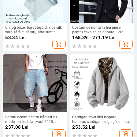
Chiloți boxer bărbătești din ice silk,
Costum de nuntă în trei piese
vară, fără cusături, ultra-subțiri,
pentru cavaleri de onoare – croi
respirabili, antibacterieni, mărimi
slim, nasturi pe un rând, rever plat,
53.34
Lei
168.39 - 271.19
Lei
mari
material poliester amestec
add_shopping_cart
add_shopping_cart
Șorturi denim pentru bărbați cu
Cardigan reversibil leopard,
model cer înstelat, vară 2025,
hanorac cardigan cu glugă, unisex,
croială dreaptă lejeră, lungime până
toamnă, croială lejeră, fermoar,
237.08
Lei
253.52
Lei
la genunchi
imprimeu leopard, detalii 3D
add_shopping_cart
add_shopping_cart