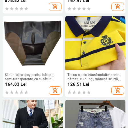
575.82
Lei
167.97
Lei
piese, Amazon, modă comercială
add_shopping_cart
add_shopping_cart
exterior 2024
Slipuri latex sexy pentru bărbați,
Tricou clasic transfrontalier pentru
semi-transparente, cu cusături
bărbați, cu dungi, mânecă scurtă,
invizibile, dintr-o singură Bucată,
de vară, cu rever scurt, tricou de
164.83
Lei
126.51
Lei
fără urme
bază, tricou polo de afaceri
add_shopping_cart
add_shopping_cart