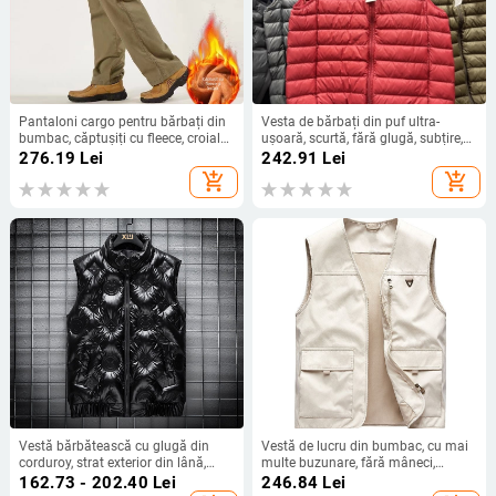
Pantaloni cargo pentru bărbați din
Vesta de bărbați din puf ultra-
bumbac, căptușiți cu fleece, croială
ușoară, scurtă, fără glugă, subțire,
conică, închidere cu fermoar, mai
pentru iarnă, din nylon
276.19
Lei
242.91
Lei
multe buzunare
add_shopping_cart
add_shopping_cart
Vestă bărbătească cu glugă din
Vestă de lucru din bumbac, cu mai
corduroy, strat exterior din lână,
multe buzunare, fără mâneci,
umplutură din bumbac, căptușeală
croială lejeră, fermoar frontal
162.73 - 202.40
Lei
246.84
Lei