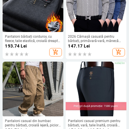
Pantaloni bărbați corduroy, cu
2026 Cămașă casuală pentru
fleece, talie elastică, croială dreaptă,
bărbați, primăvară-vară, mânecă
iarnă 2025, pentru bărbați de vârstă
lungă, croială lejeră, din bumbac și
193.74
Lei
147.17
Lei
mijlocie și în vârstă
in, cu dungi verticale
add_shopping_cart
add_shopping_cart
Pantaloni casual din bumbac
Pantaloni casual premium pentru
pentru bărbați, croială lejeră, picior
bărbați, vară, talie înaltă, croială