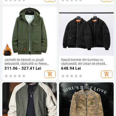
Jachetă de bărbați cu glugă
Geacă bomber din bumbac cu
detașabilă, căptușită cu fleece,
căptușeală, stil urban de stradă,
închidere fermoar, pentru iarnă
fără guler, croială lejeră, fermoar,
311.06 - 327.41
Lei
648.94
Lei
mai multe buzunare, căptușeală
add_shopping_cart
add_shopping_cart
groasă