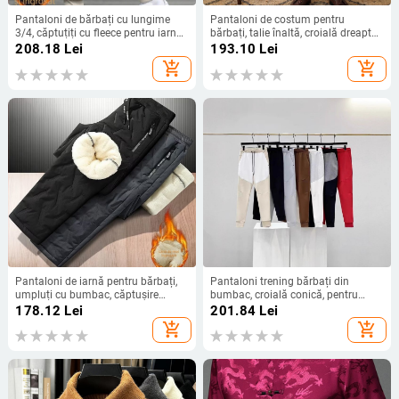
Pantaloni de bărbați cu lungime
Pantaloni de costum pentru
3/4, căptuțiți cu fleece pentru iarnă,
bărbați, talie înaltă, croială dreaptă,
largi, casual, pentru bărbați de talie
fără cute, țesătură poliester 95,5%,
208.18
Lei
193.10
Lei
mică
purtare zilnică, primăvară și
add_shopping_cart
add_shopping_cart
toamnă.
Pantaloni de iarnă pentru bărbați,
Pantaloni trening bărbați din
umpluți cu bumbac, căptușire
bumbac, croială conică, pentru
poliester, croială dreaptă, culoare
sport și antrenament, țesătură 350
178.12
Lei
201.84
Lei
solidă, talie înaltă
g/m², toamnă
add_shopping_cart
add_shopping_cart