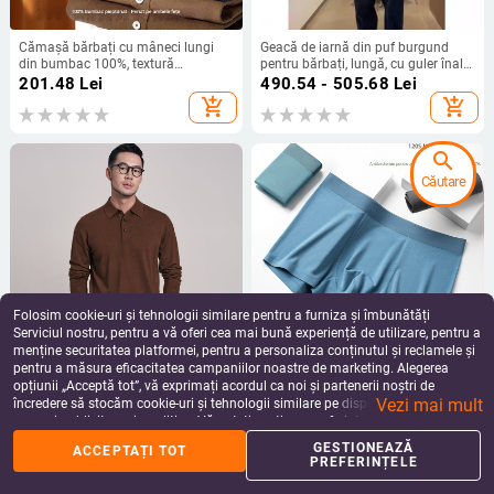
Cămașă bărbați cu mâneci lungi
Geacă de iarnă din puf burgund
din bumbac 100%, textură
pentru bărbați, lungă, cu guler înalt
catifelată, toamnă 2025, stil
și glugă
201.48
Lei
490.54 - 505.68
Lei
business casual retro
add_shopping_cart
add_shopping_cart
search
Căutare
Folosim cookie-uri și tehnologii similare pentru a furniza și îmbunătăți
Serviciul nostru, pentru a vă oferi cea mai bună experiență de utilizare, pentru a
menține securitatea platformei, pentru a personaliza conținutul și reclamele și
pentru a măsura eficacitatea campaniilor noastre de marketing. Alegerea
Pulover bărbătesc din lână 100%
Boxeri bărbați Modal – respirabili,
opțiunii „Acceptă tot”, vă exprimați acordul ca noi și partenerii noștri de
fină, croială Slim, guler Turn-down,
antibacterieni; căptușeală din
Vezi mai mult
lavabil în mașină, tiv ribat
mătase Mulberry; talie medie
încredere să stocăm cookie-uri și tehnologii similare pe dispozitivul dvs. în
417.32
Lei
58.16 - 66.43
Lei
scopuri publicitare și analitice. Vă puteți gestiona preferințele în orice moment
add_shopping_cart
add_shopping_cart
făcând clic pe „Gestionează preferințele”. Pentru mai multe informații, vă
GESTIONEAZĂ
ACCEPTAȚI TOT
rugăm să consultați
Politica noastră de confidențialitate
.
PREFERINȚELE