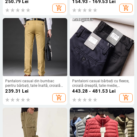
drept, talie medie, buzunare
dreaptă, fără călcare, anti-pliuri,
250.79
Lei
154.93 - 169.53
Lei
multiple
elastici, broderie cu cap de tigru,
add_shopping_cart
add_shopping_cart
lungi
Pantaloni casual din bumbac
Pantaloni casual bărbați cu fleece,
pentru bărbați, talie înaltă, croială
croială dreaptă, talie medie,
dreaptă, buzunare decorative,
poliester cu LYCRA, uni, iarnă,
239.31
Lei
443.28 - 481.53
Lei
pentru toamnă, fără necesitate de
buzunare decorate
add_shopping_cart
add_shopping_cart
călcare