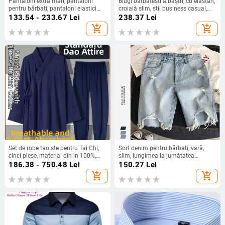
Pantaloni extra mari, pantaloni
Blugi bărbătești albaștri, cu elastan,
pentru bărbați, pantaloni elastici
croială slim, stil business casual,
plus size, pantaloni casual drepți,
2025
133.54 - 233.67
Lei
238.37
Lei
căptușiți cu fleece, îngroșați, pentru
add_shopping_cart
add_shopping_cart
bărbați
Set de robe taoiste pentru Tai Chi,
Șort denim pentru bărbați, vară,
cinci piese, material din in 100%,
slim, lungimea la jumătatea
respirabil, marca Converge
coapsei, stil coreean, rupturi, cinci
186.38 - 750.48
Lei
150.27
Lei
buzunare
add_shopping_cart
add_shopping_cart