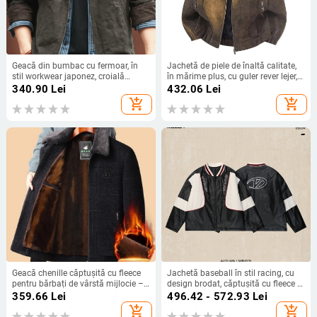
Geacă din bumbac cu fermoar, în
Jachetă de piele de înaltă calitate,
stil workwear japonez, croială
în mărime plus, cu guler rever lejer,
strânsă, pentru primăvară-toamnă
stil retro american pentru cupluri
340.90
Lei
432.06
Lei
add_shopping_cart
add_shopping_cart
Geacă chenille căptușită cu fleece
Jachetă baseball în stil racing, cu
pentru bărbați de vârstă mijlocie –
design brodat, căptușită cu fleece și
toamnă-iarnă
grosime, guler înalt, fermoar, croială
359.66
Lei
496.42 - 572.93
Lei
lejeră
add_shopping_cart
add_shopping_cart