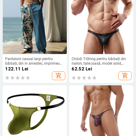
Pantaloni casual largi pentru
Chiloți T-String pentru bărbați din
bărbați, din in amestec, imprimeu
nailon, talie joasă, model solid,
3D Hawaii, talie liberă cu curea,
căptușire 90–95% nailon
122.11
Lei
62.52
Lei
închidere cu șiret
add_shopping_cart
add_shopping_cart