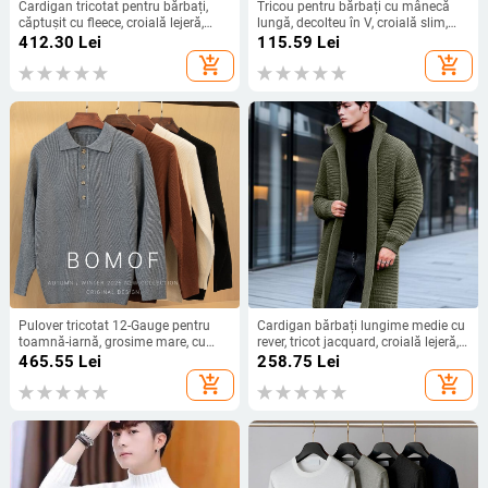
Cardigan tricotat pentru bărbați,
Tricou pentru bărbați cu mânecă
căptușit cu fleece, croială lejeră,
lungă, decolteu în V, croială slim,
guler înalt, jacquard, 100% poliester,
din fibre de bambus
412.30
Lei
115.59
Lei
potrivit pentru vârstnici, toamnă
add_shopping_cart
add_shopping_cart
2025
Pulover tricotat 12-Gauge pentru
Cardigan bărbați lungime medie cu
toamnă-iarnă, grosime mare, cu
rever, tricot jacquard, croială lejeră,
guler polo, amestec de lână, anti-
amestec bumbac-poliester (80%
465.55
Lei
258.75
Lei
piling, 630g, croială lejeră
poliester)
add_shopping_cart
add_shopping_cart