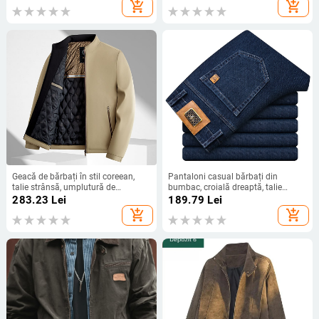
din in, guler înalt
add_shopping_cart
add_shopping_cart
Geacă de bărbați în stil coreean,
Pantaloni casual bărbați din
talie strânsă, umplutură de
bumbac, croială dreaptă, talie
bumbac, glugă
medie-înaltă, țesătură groasă,
283.23
Lei
189.79
Lei
rezistenți la uzură, fermoar
add_shopping_cart
add_shopping_cart