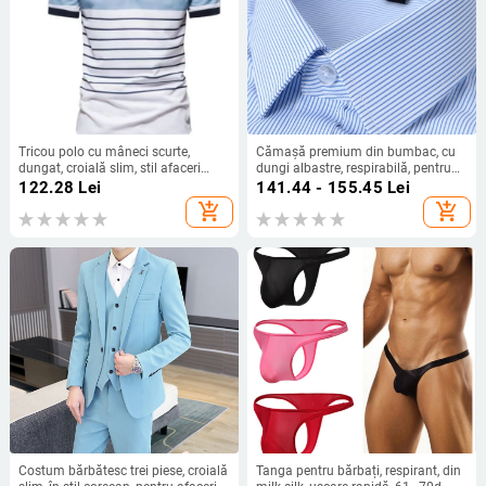
Tricou polo cu mâneci scurte,
Cămașă premium din bumbac, cu
dungat, croială slim, stil afaceri
dungi albastre, respirabilă, pentru
ușor
birou, mărime plus
122.28
Lei
141.44 - 155.45
Lei
add_shopping_cart
add_shopping_cart
Costum bărbătesc trei piese, croială
Tanga pentru bărbați, respirant, din