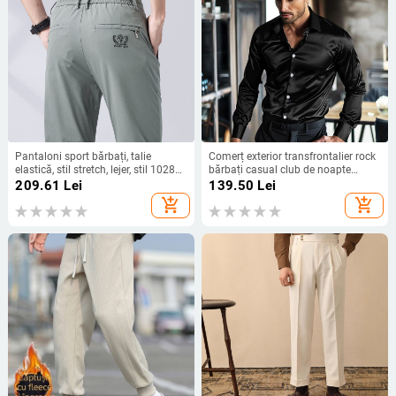
Pantaloni sport bărbați, talie
Comerț exterior transfrontalier rock
elastică, stil stretch, lejer, stil 1028#,
bărbați casual club de noapte
stil vară, stil gleznică, stil stretch, stil
strălucitor rever cămașă scenă dur
209.61
Lei
139.50
Lei
casual, stil stretch
tip cămașă cu mânecă lungă
add_shopping_cart
add_shopping_cart
pentru bărbați