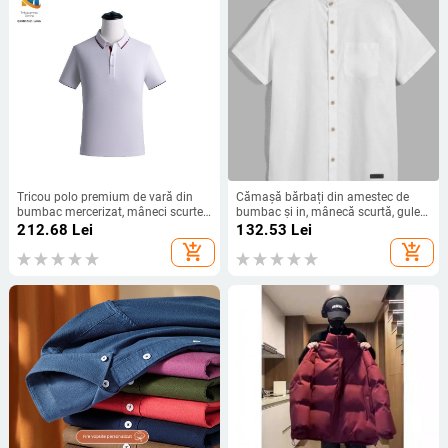
Tricou polo premium de vară din
Cămașă bărbați din amestec de
bumbac mercerizat, mâneci scurte,
bumbac și in, mânecă scurtă, guler
croială ușoară de afaceri, broderie
stand, ușoară și respirabilă, uni,
212.68
Lei
132.53
Lei
și imprimare, unisex
pentru uz zilnic
add_shopping_cart
add_shopping_cart