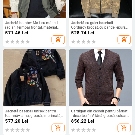
Jachetă bomber MA1 cu mâneci
Jachetă cu guler baseball -
raglan, fermoar frontal, material
Corduroy brodat, cu păr de iepure,
nylon și căptușeală nylon pentru
glugă, ușoară, stil tineret
571.46
Lei
528.74
Lei
bărbați
add_shopping_cart
add_shopping_cart
Jachetă baseball unisex pentru
Cardigan din cașmir pentru bărbați
toamnă–iarna, groasă, imprimată,
- decolteu în V, lână groasă, culoare
închidere cu nasturi, mâneci lungi,
solidă, pentru bărbați de vârstă
577.20
Lei
856.22
Lei
litere și patch-uri din catifea pe
mijlocie, stil business casual
add_shopping_cart
add_shopping_cart
mâneci