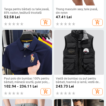
Tanga pentru bărbați cu talie joasă,
Thong masculin sexy, talie joasă,
85% nailon, țesătură tricotată
din nylon
52.58
Lei
47.41
Lei
add_shopping_cart
add_shopping_cart
Paul polo din bumbac 100% pentru
Vestă de bumbac cu puf pentru
bărbați, mânecă scurtă, guler polo,
bărbați, toamnă și iarnă, vestă de
stil business casual
lucru cu mai multe buzunare, vestă
102.94 - 236.11
Lei
243.73
Lei
groasă și călduroasă, vestă neagră
add_shopping_cart
add_shopping_cart
pentru bărbați, la modă