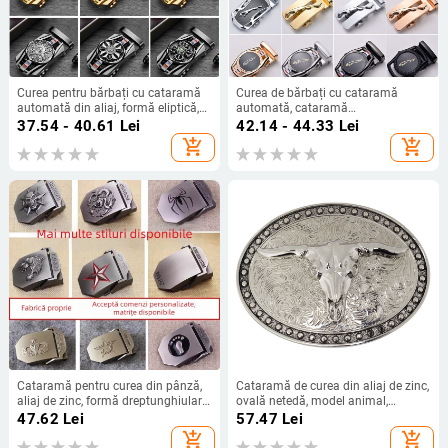
Curea pentru bărbați cu cataramă
Curea de bărbați cu cataramă
automată din aliaj, formă eliptică,
automată, cataramă
model cu patru foi de trifoi, stil
dreptunghiulară din aliaj, stil
37.54 - 40.61
Lei
42.14 - 44.33
Lei
business
business
add_shopping_cart
add_shopping_cart
Cataramă pentru curea din pânză,
Cataramă de curea din aliaj de zinc,
aliaj de zinc, formă dreptunghiulară,
ovală netedă, model animal,
închidere cu capse, model litere
accesoriu casual pentru curea
47.62
Lei
57.47
Lei
add_shopping_cart
add_shopping_cart