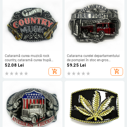
Cataramă curea muzică rock
Catarama curelei departamentului
country, cataramă curea trupă
de pompieri în stoc en-gros
COUNTRY MUSIC, cataramă curea
cataramă curea din aliaj serie
52.08
Lei
59.25
Lei
personalizată pentru chitară blugi
pompieri cataramă de curea
add_shopping_cart
add_shopping_cart
personalitate la modă pentru blugi