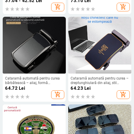
37.04 - 42.52
Lei
73.10
Lei
business
add_shopping_cart
add_shopping_cart
Cataramă automată pentru curea
Cataramă automată pentru curea –
bărbătească – aliaj, formă
dreptunghiulară din aliaj, stil
dreptunghiulară, model litere, stil
business, model imprimat
64.72
Lei
64.23
Lei
business
add_shopping_cart
add_shopping_cart