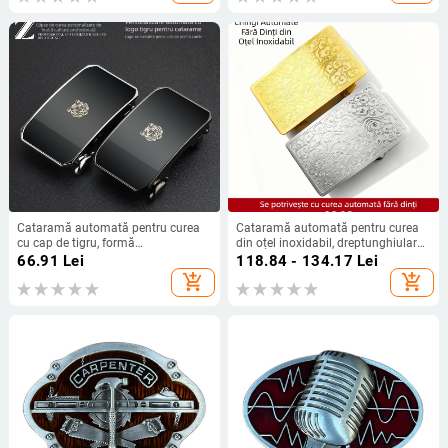
Cataramă automată pentru curea
Cataramă automată pentru curea
cu cap de tigru, formă
din oțel inoxidabil, dreptunghiulară,
dreptunghiulară, din aliaj, pentru
fără dinți, fără găuri,
66.91
Lei
118.84 - 134.17
Lei
bărbați, stil business
personalizabilă
add_shopping_cart
add_shopping_cart