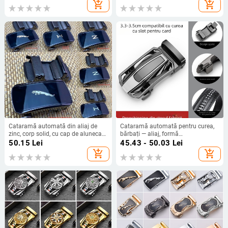
add_shopping_cart
add_shopping_cart
Cataramă automată din aliaj de
Cataramă automată pentru curea,
zinc, corp solid, cu cap de alunecare
bărbați — aliaj, formă
și clemă dințată
dreptunghiulară, stil business
50.15
Lei
45.43 - 50.03
Lei
add_shopping_cart
add_shopping_cart