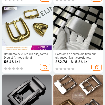
Cataramă de curea din aliaj, formă
Cataramă de curea din titan pur —
D, cu știft, model floral
ultraușoară, anticoroziune,
dreptunghiulară, suprafață netedă,
56.43
Lei
232.78 - 315.26
Lei
stil business, unisex, pentru toate
add_shopping_cart
add_shopping_cart
sezoanele, lansată în 2014