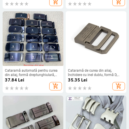
add_shopping_cart
add_shopping_cart
Cataramă automată pentru curea
Cataramă de curea din aliaj,
din aliaj, formă dreptunghiulară,
închidere cu inel dublu, formă D,
model cu litere, destinat bărbaților
cataramă plată
37.84
Lei
35.35
Lei
add_shopping_cart
add_shopping_cart