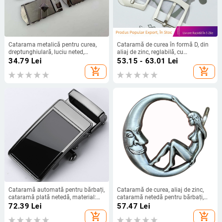
Catarama metalică pentru curea,
Cataramă de curea în formă D, din
dreptunghiulară, luciu neted,
aliaj de zinc, reglabilă, cu
gravură laser și logo personalizabil.
personalizare de logo
34.79
Lei
53.15 - 63.01
Lei
add_shopping_cart
add_shopping_cart
Cataramă automată pentru bărbați,
Cataramă de curea, aliaj de zinc,
cataramă plată netedă, material:
cataramă netedă pentru bărbați,
aliaj, pentru uz de afaceri
vară 2024
72.39
Lei
57.47
Lei
add_shopping_cart
add_shopping_cart