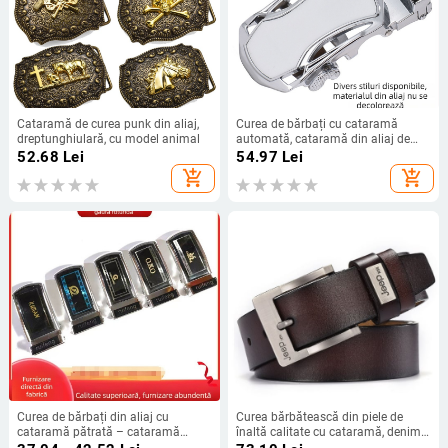
Cataramă de curea punk din aliaj,
Curea de bărbați cu cataramă
dreptunghiulară, cu model animal
automată, cataramă din aliaj de
zinc, formă dreptunghiulară, stil
52.68
Lei
54.97
Lei
lejer, potrivit pentru afaceri
add_shopping_cart
add_shopping_cart
Curea de bărbați din aliaj cu
Curea bărbătească din piele de
cataramă pătrată – cataramă
înaltă calitate cu cataramă, denim
netedă, închidere cu placă, stil
pentru tineri, stil retro casual