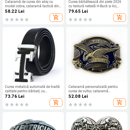
Cataramă de curea din aliaj cu
Curea bărbătească din piele 2026
model cobra, cataramă tactică din
cu textură netedă H-Buck și lici,
plăci, formă dreptunghiulară,
elegantă, casual, modernă,
58.22
Lei
79.65
Lei
închidere automată
versatilă, potrivită pentru bărbați de
add_shopping_cart
add_shopping_cart
vârstă mijlocie și tineri cu pantaloni
și curea în talie
Curea metalică automată de înaltă
Cataramă personalizată pentru
calitate pentru bărbați, cu
curea de vultur, cataramă
construcție decorativă din PU, curea
europeană și americană
73.76
Lei
52.08
Lei
casual bărbătească pentru
occidentală din denim, cataramă
add_shopping_cart
add_shopping_cart
vânzători ambulanți, producător en-
pentru pantaloni cu animale,
gros.
cataramă netedă pentru modă