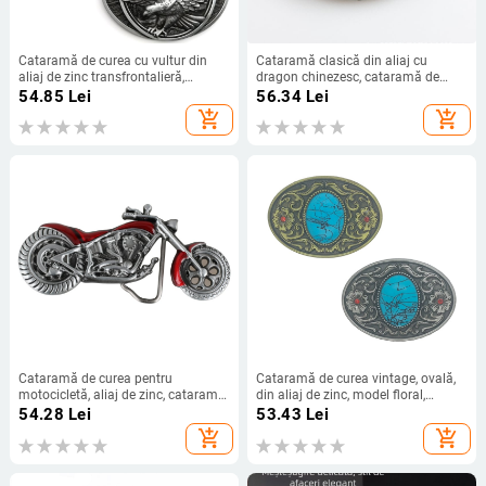
Cataramă de curea cu vultur din
Cataramă clasică din aliaj cu
aliaj de zinc transfrontalieră,
dragon chinezesc, cataramă de
vânzare fierbinte, cataramă de
curea casual la modă, cataramă
54.85
Lei
56.34
Lei
curea retro casual, cataramă de
antică
add_shopping_cart
add_shopping_cart
curea Western Cowboy, cataramă
netedă
Cataramă de curea pentru
Cataramă de curea vintage, ovală,
motocicletă, aliaj de zinc, cataramă
din aliaj de zinc, model floral,
plată netedă, stil occidental, unisex
cataramă tip placă
54.28
Lei
53.43
Lei
add_shopping_cart
add_shopping_cart