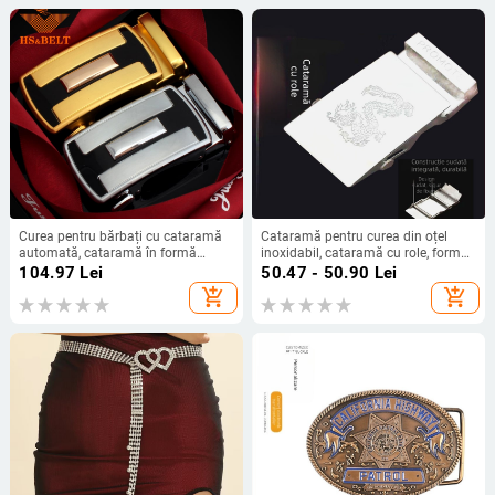
Curea pentru bărbați cu cataramă
Cataramă pentru curea din oțel
automată, cataramă în formă
inoxidabil, cataramă cu role, formă
elipsă din aliaj, pentru uz
dreptunghiulară, linie netedă/plată,
104.97
Lei
50.47 - 50.90
Lei
profesional
pentru bărbați, stil minimalist, clips
add_shopping_cart
add_shopping_cart
pentru curea