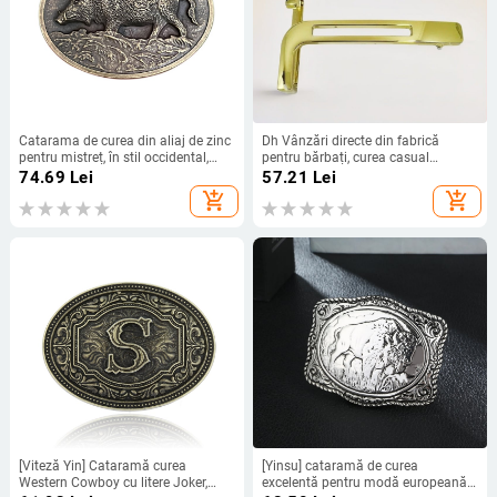
Catarama de curea din aliaj de zinc
Dh Vânzări directe din fabrică
pentru mistreț, în stil occidental,
pentru bărbați, curea casual
pentru comerțul exterior european
versatilă, cataramă de 4,0 cm,
74.69
Lei
57.21
Lei
și american, este mare și favorabilă.
cataramă cu placă netedă din aliaj
add_shopping_cart
add_shopping_cart
de zinc, cataramă în formă de T, en-
gros
[Viteză Yin] Cataramă curea
[Yinsu] cataramă de curea
Western Cowboy cu litere Joker,
excelentă pentru modă europeană