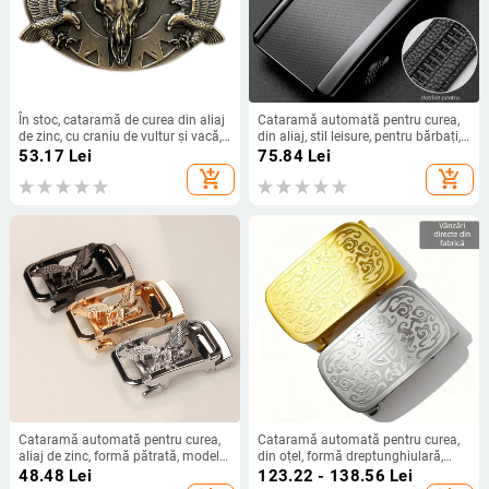
În stoc, cataramă de curea din aliaj
Cataramă automată pentru curea,
de zinc, cu craniu de vultur și vacă,
din aliaj, stil leisure, pentru bărbați,
din denim occidental, comerț
utilizare în afaceri.
53.17
Lei
75.84
Lei
exterior european și american,
add_shopping_cart
add_shopping_cart
aprovizionare electronică
transfrontalieră
Cataramă automată pentru curea,
Cataramă automată pentru curea,
aliaj de zinc, formă pătrată, model
din oțel, formă dreptunghiulară,
animal, pentru bărbați
model floral, pentru bărbați
48.48
Lei
123.22 - 138.56
Lei