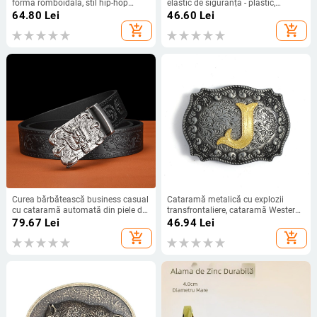
formă romboidală, stil hip-hop
elastic de siguranță - plastic,
pentru bărbați
cataramă ovală, închidere cu cârlig,
64.80
Lei
46.60
Lei
utilizare în exterior, patru
add_shopping_cart
add_shopping_cart
anotimpuri
Curea bărbătească business casual
Cataramă metalică cu explozii
cu cataramă automată din piele de
transfrontaliere, cataramă Western
vițel, dragon Z, culoare retro cupru,
Denim pentru bărbați și femei,
79.67
Lei
46.94
Lei
dragon chinezesc, cataramă cu
cataramă decorativă pentru
add_shopping_cart
add_shopping_cart
punct din piele de vițel
pantaloni, cataramă cu litere,
cataramă netedă, en-gros