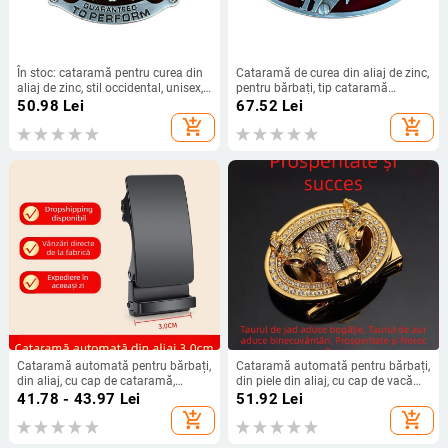
În stoc: cataramă pentru curea din
Cataramă de curea din aliaj de zinc,
aliaj de zinc, stil occidental, unisex,
pentru bărbați, tip cataramă
cataramă plată netedă
netedă/plată, iarna 2022
50.98
Lei
67.52
Lei
add_shopping_cart
add_shopping_cart
Cataramă automată pentru bărbați,
Cataramă automată pentru bărbați,
din aliaj, cu cap de cataramă,
din piele din aliaj, cu cap de vacă
producători, en-gros, cataramă de
nouă, Tau, pentru mașini sport,
41.78 - 43.97
Lei
51.92
Lei
curea pentru rochii de afaceri de
Business Casual, cataramă netedă
add_shopping_cart
add_shopping_cart
înaltă calitate, nouă, 3,0 cm