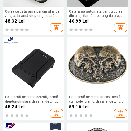
Curea cu cataramă pin din aliaj de
Cataramă automată pentru curea
zinc, cataramă dreptunghiulară,
din aliaj, formă dreptunghiulară,
închidere în stil japonez, unisex, stil
închidere magnetică, stil business
48.32
Lei
40.99
Lei
etnic
add_shopping_cart
add_shopping_cart
Cataramă de curea netedă, formă
Cataramă de curea unisex, ovală,
dreptunghiulară, din aliaj de zinc,
cu model craniu, din aliaj de zinc, cu
închidere automată, model litere
suprafață netedă
45.24
Lei
59.16
Lei
add_shopping_cart
add_shopping_cart