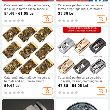
Cataramă automată pentru curea,
Cataramă pentru curea din pânză –
din aliaj, în formă elipsă, model cu
formă dreptunghiulară, cataramă
litere, stil de afaceri
plată netedă, aliaj, personalizare
54.48 - 61.05
Lei
33.38
Lei
disponibilă
add_shopping_cart
add_shopping_cart
Cataramă automată pentru curea,
Cataramă pentru curea de bărbați
bărbați, zodiac — finisaj bronz
– din aliaj de zinc, dreptunghiulară,
vintage, aliaj de zinc, 40 mm, doar
netedă, stil business, pentru toate
59.44
Lei
47.88 - 54.05
Lei
cataramă, fără curea
anotimpurile, primăvara 2024.
add_shopping_cart
add_shopping_cart