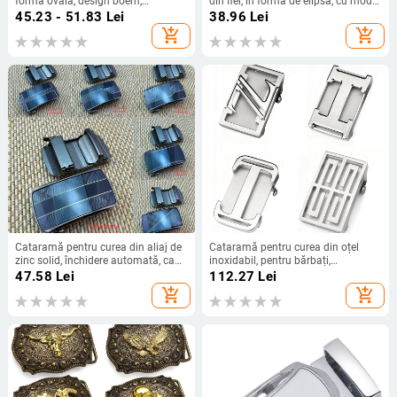
formă ovală, design boem,
din fier, în formă de elipsă, cu model
închidere automată cu capse, retro
animal, stil casual
45.23 - 51.83
Lei
38.96
Lei
stil european-american
add_shopping_cart
add_shopping_cart
Cataramă pentru curea din aliaj de
Cataramă pentru curea din oțel
zinc solid, închidere automată, cap
inoxidabil, pentru bărbați,
glisant și dinți, stil business
automată, formă dreptunghiulară,
47.58
Lei
112.27
Lei
model literă, stil business
add_shopping_cart
add_shopping_cart