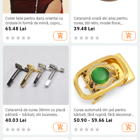
Colier talie pentru dans oriental cu
Cataramă ovală din aliaj pentru
cristale în formă de inimă, cupru,
curea, stil retro, model floral,
cataramă romb, catarama netedă,
cataramă plată netedă, știft
65.48
Lei
39.48
Lei
închidere cu cârlig
japonez
add_shopping_cart
add_shopping_cart
Cataramă de curea 38mm cu placă
Curea automată din jad pentru
pătrată – bărbați, stil business
bărbați, fără rugină, fără decolorare,
casual
la preț redus, fără cataramă
40.03
Lei
50.90 - 59.66
Lei
separată din aliaj, la preț redus
add_shopping_cart
add_shopping_cart