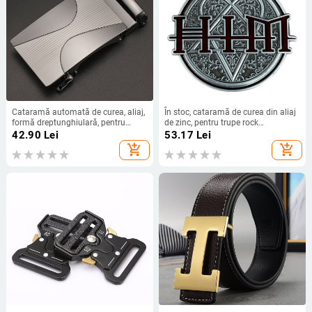
Cataramă automată de curea, aliaj,
În stoc, cataramă de curea din aliaj
formă dreptunghiulară, pentru
de zinc, pentru trupe rock
bărbați, stil de afaceri
finlandeze, din denim occidental,
42.90
Lei
53.17
Lei
comerț exterior european și
add_shopping_cart
add_shopping_cart
american, aprovizionare electronică
transfrontalieră