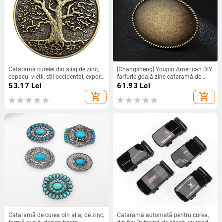
Catarama curelei din aliaj de zinc,
[Changsheng] Youpin American DIY
copacul vieții, stil occidental, export
farfurie goală zinc cataramă de
european și american, comerț
curea de modă de Anul Nou
53.17
Lei
61.93
Lei
electronic transfrontalier,
Amazon livrare transfrontalieră
add_shopping_cart
add_shopping_cart
aprovizionare mare, avantajos
dintr-o singură piesă
Cataramă de curea din aliaj de zinc,
Cataramă automată pentru curea,