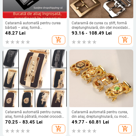
Cataramă automată pentru curea
Cataramă de curea cu știft, formă
bărbați – aliaj, formă
dreptunghiulară, din oțel inoxidabil,
dreptunghiulară, stil business
model grilă, accesoriu casual
48.27
Lei
93.16 - 108.49
Lei
pentru bărbați
add_shopping_cart
add_shopping_cart
Cataramă automată pentru curea,
Cataramă automată pentru curea,
aliaj, formă pătrată, model crocodil,
din aliaj, dreptunghiulară, cu model
stil de afaceri
animal
70.25 - 83.45
Lei
49.77 - 60.81
Lei
add_shopping_cart
add_shopping_cart