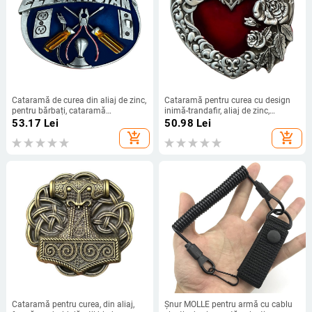
Cataramă de curea din aliaj de zinc,
Cataramă pentru curea cu design
pentru bărbați, cataramă
inimă-trandafir, aliaj de zinc,
netedă/plată, vară 2022
închidere netedă, unisex, stil
53.17
Lei
50.98
Lei
occidental
add_shopping_cart
add_shopping_cart
Cataramă pentru curea, din aliaj,
Șnur MOLLE pentru armă cu cablu