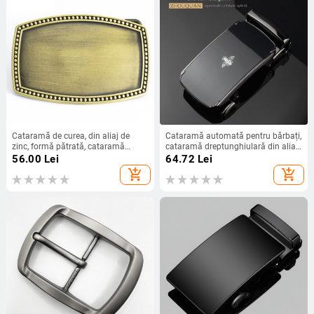
Cataramă de curea, din aliaj de
Cataramă automată pentru bărbați,
zinc, formă pătrată, cataramă
cataramă dreptunghiulară din aliaj,
netedă/plată, personalizabilă
model cu litere, stil de afaceri
56.00
Lei
64.72
Lei
add_shopping_cart
add_shopping_cart