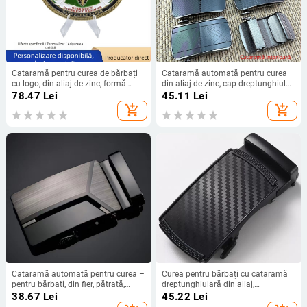
Cataramă pentru curea de bărbați
Cataramă automată pentru curea
cu logo, din aliaj de zinc, formă
din aliaj de zinc, cap dreptunghiular,
ovală, cataramă netedă/plată,
ghid glisant
78.47
Lei
45.11
Lei
model cu literă, lansare vară 2025
add_shopping_cart
add_shopping_cart
Cataramă automată pentru curea –
Curea pentru bărbați cu cataramă
pentru bărbați, din fier, pătrată,
dreptunghiulară din aliaj,
model geometric, închidere
monogramă cu literă, cataramă
38.67
Lei
45.22
Lei
automată
automată