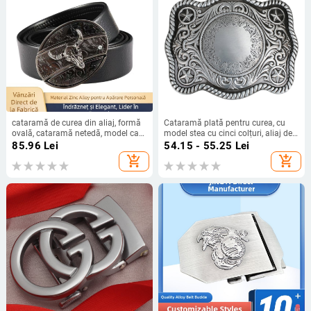
cataramă de curea din aliaj, formă
Cataramă plată pentru curea, cu
ovală, cataramă netedă, model cap
model stea cu cinci colțuri, aliaj de
de bou, stil hip-hop
zinc, unisex, cataramă pătrată
85.96
Lei
54.15 - 55.25
Lei
(2015)
add_shopping_cart
add_shopping_cart