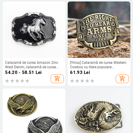
Cataramă de curea Amazon Zinc
[Yinsu] Cataramă de curea Western
West Denim, cataramă de curea
Cowboy cu litere populare
Texas Bullhead, stea cu cinci colțuri,
americane superioare, Amazon, cea
54.20 - 58.51
Lei
61.93
Lei
cataramă de curea vintage
mai bine vândută generație
add_shopping_cart
add_shopping_cart
europeană și americană