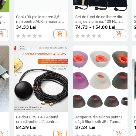
or
Cablu 30-pin la stereo 3,5
Set de furci de calibrare din
K
și
mm pentru AUX în mașină,
aliaj de aluminiu: 128 Hz, 256
2
se
cablu audio pentru iPod,
Hz și 512 Hz, cu suport
i
34.33
Lei
74.73 - 154.00
Lei
lungime 20 cm
triunghiular sau bază, Baiyao
hopping_cart
add_shopping_cart
add_shopping_cart
r
s
T
Beidou GPS + 4G Antenă
Acoperire din silicon pentru
P
omnidirecțională pentru
căști Bluetooth JBL Tune
poziționare, două în unu,
Flex — Modelul T029 —
84.39
Lei
37.24
Lei
Antenă de cabinet cu ieșire
Compatibil cu JBL Tune Flex
hopping_cart
add_shopping_cart
add_shopping_cart
are
dublă, SMA Pin interior, cablu
Little Crystal Bean