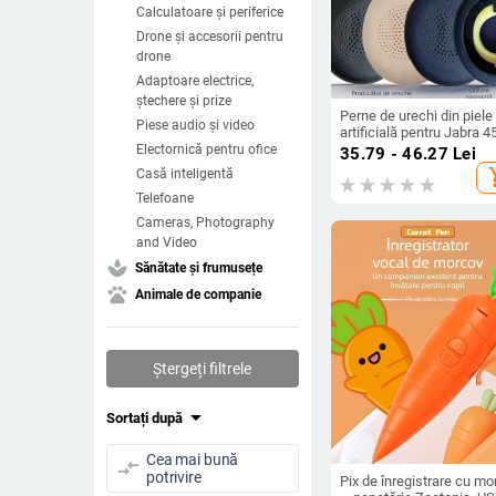
Calculatoare și periferice
Drone și accesorii pentru
drone
Adaptoare electrice,
ștechere și prize
Perne de urechi din piele
Piese audio și video
artificială pentru Jabra 
și Evolve2 65 UC, montar
Electornică pentru ofice
35.79 - 46.27
Lei
ușoară, confort la purtar
add_s
Casă inteligentă
Telefoane
Cameras, Photography
and Video
spa
Sănătate și frumusețe
pets
Animale de companie
Ștergeți filtrele
arrow_drop_down
Sortați după
Cea mai bună
compare_arrows
potrivire
Pix de înregistrare cu mo