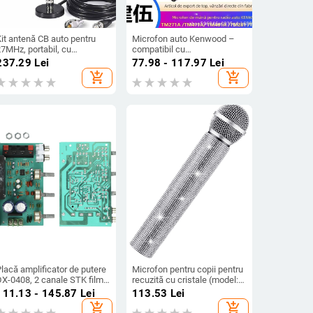
it antenă CB auto pentru
Microfon auto Kenwood –
7MHz, portabil, cu
compatibil cu
conectori BNC și PL259 |
TM281/TM481/TM271/TM471/866G
237.29
Lei
77.98 - 117.97
Lei
Brand: YIDATON • Model: CB
microfon de mână; rază 1.5–
add_shopping_cart
add_shopping_cart
hort wave antenna suit •
3 km; fără baterie; rezistent
ip: Alte accesorii • Tip de
la praf
comunicare: Non-inserting
card
lacă amplificator de putere
Microfon pentru copii pentru
DX-0408, 2 canale STK film
recuzită cu cristale (model:
gros, 50W+50W, alimentare
Colecție de recuzită; marcă:
111.13 - 145.87
Lei
113.53
Lei
AC dublă 15–18V
Alte; pe cablu: Da; direcție:
add_shopping_cart
add_shopping_cart
Inimă; SNR ≥70 dB)