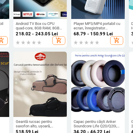
il
Android TV Box cu CPU
Player MP3/MP4 portabil cu
quad-core, 8GB RAM, 8GB
ecran, înregistrator
ă de
flash stocare, chipset
Bluetooth, radio FM,
i
218.02 - 243.05
Lei
68.79 - 150.99
Lei
ă
Amlogic, HDMI/USB/AV, Full
audiobook-uri, USB flash
hopping_cart
add_shopping_cart
add_shopping_cart
HD 1080p
drive cu Bluetooth
ro
Geantă rucsac pentru
Capac pentru căști Anker
G
saxofon alto, ușoară,
Soundcore Life Q20/Q20i,
2
rezistentă la șocuri, cu curea
bureți din piele proteică,
g
518.59
Lei
34.20 - 46.22
Lei