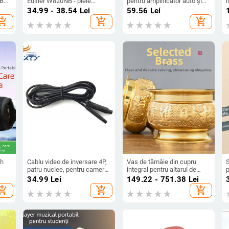
SB
Edifier W820NB - piele
pentru amplificator auto și
m
A,
sintetică, personalizată după
subwoofer – 12V, carcasă
34.99 - 38.54
Lei
59.56
Lei
desene
din ABS ignifug, exterior
hopping_cart
add_shopping_cart
add_shopping_cart
PVC, greutate 0.1, cod
produs 408
m
th
Cablu video de inversare 4P,
Vas de tămâie din cupru
S
patru nuclee, pentru cameră
integral pentru altarul de
p
auto — extensie pentru
acasă; potrivit pentru
r
34.99
Lei
149.22 - 751.38
Lei
vedere pe spate,
Buddha, Guanyin și zeitățile
hopping_cart
add_shopping_cart
add_shopping_cart
personalizabil
bogăției