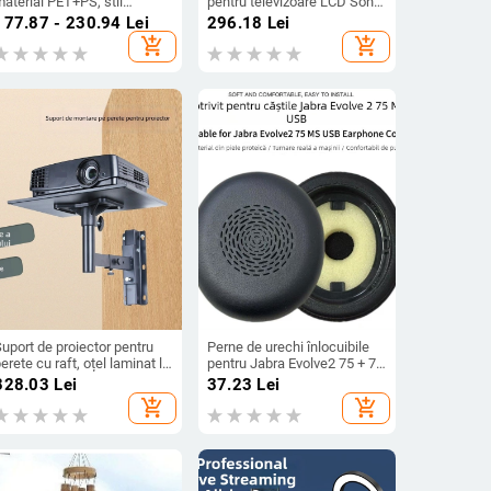
aterial PET+PS, stil
pentru televizoare LCD Sony
modern minimalist, brand
– universal, control mecanic,
177.87 - 230.94
Lei
296.18
Lei
Evesigar/isi home, model
sarcină 15 kg
add_shopping_cart
add_shopping_cart
2300026402766717697,
ultifuncțional
uport de proiector pentru
Perne de urechi înlocuibile
erete cu raft, oțel laminat la
pentru Jabra Evolve2 75 + 75
ece, accesoriu pentru polița
MS UC
328.03
Lei
37.23
Lei
TV
add_shopping_cart
add_shopping_cart