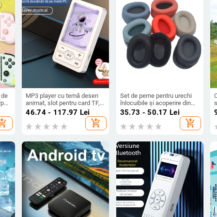
 de
MP3 player cu temă desen
Set de perne pentru urechi
ype-
animat, slot pentru card TF,
înlocuibile și acoperire din
s
mini player portabil de
burete pentru căști Sony
p
46.74 - 117.97
Lei
35.73 - 50.17
Lei
muzică, acoperire epoxidică,
MDR-100ABN WH-H900N
hopping_cart
add_shopping_cart
add_shopping_cart
modele variate.