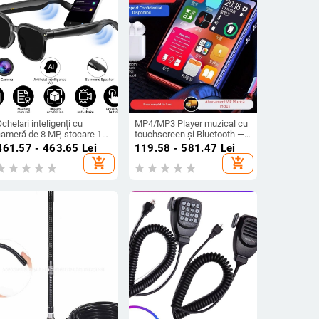
chelari inteligenți cu
MP4/MP3 Player muzical cu
cameră de 8 MP, stocare 16
touchscreen și Bluetooth —
GB, RAM 4 GB, baterie de
ultra-subțire, pentru citirea
461.57 - 463.65
Lei
119.58 - 581.47
Lei
90 mAh, traducere AI în
romanelor
add_shopping_cart
add_shopping_cart
imp real; compatibile cu
ndroid și iOS