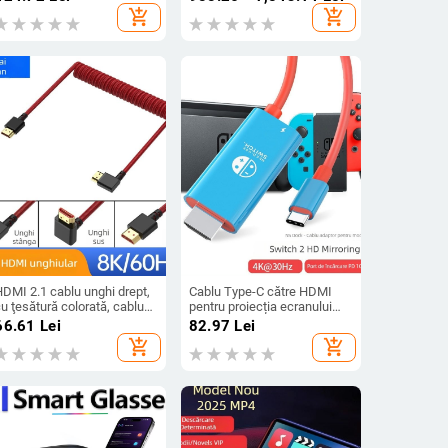
covoraș de dans wireless
add_shopping_cart
add_shopping_cart
dublu, 32GB memorie
HDMI 2.1 cablu unghi drept,
Cablu Type-C către HDMI
u ţesătură colorată, cablu
pentru proiecția ecranului
etractabil cu arc, 1 m, video
4K60Hz Nintendo Switch 2
66.61
Lei
82.97
Lei
8K
Gen, 2 m
add_shopping_cart
add_shopping_cart