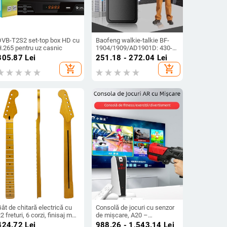
DVB-T2S2 set-top box HD cu
Baofeng walkie-talkie BF-
H.265 pentru uz casnic
1904/1909/AD1901D: 430-
440 MHz, 5 W, 16 canale,
305.87
Lei
251.18 - 272.04
Lei
rază 5-10 km, baterie 4200
add_shopping_cart
add_shopping_cart
mAh
ât de chitară electrică cu
Consolă de jocuri cu senzor
2 freturi, 6 corzi, finisaj mat
de mișcare, A20 –
alben, arțar
conexiune AR TV acasă,
424.72
Lei
988.26 - 1,543.14
Lei