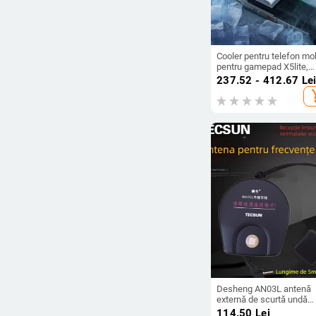
Cooler pentru telefon mob
pentru gamepad X5lite,
răcire silențioasă pe baz
237.52 - 412.67
Le
semiconductori, interfaț
add_s
USB-C, conectivitate
wireless, model X5lite ze
joint
Desheng AN03L antenă
externă de scurtă undă
pentru radio, utilizare în
114.50
Lei