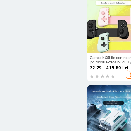
Ștergeți filtrele
Gamesir X5Lite controler
joc mobil extensibil cu T
C
72.29 - 419.50
Lei
add_s