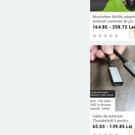
Musketeer Mixlite adapt
Android: controler de joc 
convertor tastatură/mou
164.85 - 258.72
Le
— USB, Bluetooth, ABS,
add_s
pentru un singur utilizato
Cablu de extensie
Thunderbolt 5 pentru
carcase de hard disk,
65.03 - 139.85
Lei
transfer de date la viteză
add_s
mare de 80 Gbps, încărc