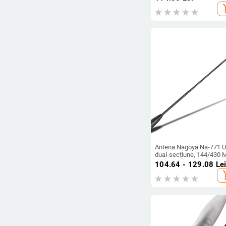
exterior
add_s
Antena Nagoya Na-771 U
dual‑secțiune, 144/430 
rază 1,5–3 km; distanță
104.64 - 129.08
Le
teoretică 5–10 km; puter
add_s
emisie 10 W; anti-
interferențe