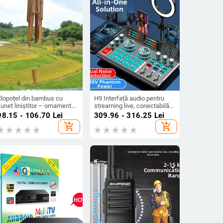
Clopoțel din bambus cu
H9 Interfață audio pentru
unet liniștitor – ornament
streaming live, conectabilă
entru ușă, ceainărie și
la telefon, computer, căști
98.15 - 106.70
Lei
309.96 - 316.25
Lei
decor de casă
Bluetooth, mixer și microfon
add_shopping_cart
add_shopping_cart