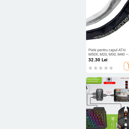
Piele pentru capul ATH-
M50X, M20, M30, M40 —
Piele proteică, Personaliz
32.30
Lei
după mostră, 1 pachet
add_s