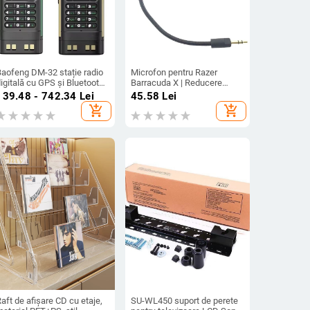
Baofeng DM-32 stație radio
Microfon pentru Razer
igitală cu GPS și Bluetooth,
Barracuda X | Reducere
10W RF, 288 canale, baterie
zgomot, design durabil |
139.48 - 742.34
Lei
45.58
Lei
Li-ion 2500 mAh
Compatibil cu Barracuda X;
add_shopping_cart
add_shopping_cart
În stoc
aft de afișare CD cu etaje,
SU-WL450 suport de perete