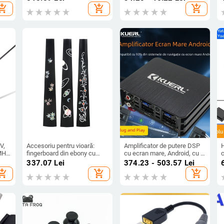
de umăr curbată, material
montaj ușor
hopping_cart
add_shopping_cart
add_shopping_cart
Oxford
V,
Accesoriu pentru vioară:
Amplificator de putere DSP
MHz;
fingerboard din ebony cu
cu ecran mare, Android, cu 4
c
inlay de perlă, gât sculptat,
căi și 6 căi, fără pierderi,
r
i
337.07
Lei
374.23 - 503.57
Lei
e de
LN231, Astonvilla
pentru modificarea audio
hopping_cart
add_shopping_cart
add_shopping_cart
auto, en-gros, plug and play