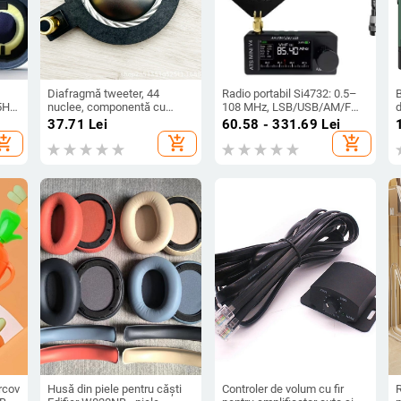
Diafragmă tweeter, 44
Radio portabil Si4732: 0.5–
45H
nuclee, componentă cu
108 MHz, LSB/USB/AM/FM,
d
e
coloană 44,4 mm, driver horn
mini radio de buzunar
37.71
Lei
60.58 - 331.69
Lei
e
cu bobină – accesorii
hopping_cart
add_shopping_cart
add_shopping_cart
rcov
Husă din piele pentru căști
Controler de volum cu fir
R