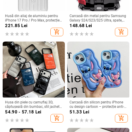
Husă din aliaj de aluminiu pentru
Carcasă din metal pentru Samsung
iPhone 17 Pro / Pro Max, protecție
Galaxy S24/S23/S25 Ultra, spate,
anti-cădere, închidere magnetică,
prelucrată, personalizabilă, disipare
221.85
Lei
148.68
Lei
turnare prin injecție, posibilitate de
căldură, anti-cadere, anti-amprentă
add_shopping_cart
add_shopping_cart
personalizare
Husa din piele cu camuflaj 3D,
Carcasă din silicon pentru iPhone
căptușeală din bumbac, stil jachetă
cu design cartoon – protecție anti-
de iarnă, compatibilă cu iPhone
cădere, finisaj mat, compatibilă cu
54.90 - 57.18
Lei
51.33
Lei
12–17 Pro Max
seria iPhone 11/12/13/14
add_shopping_cart
add_shopping_cart
(Pro/Max)