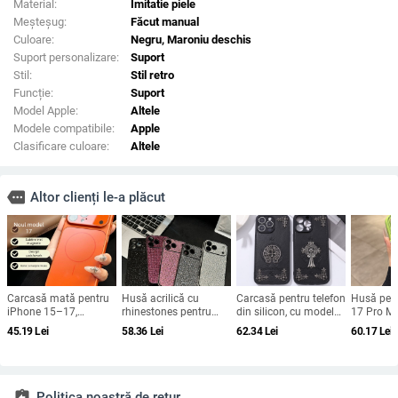
Material:
Imitatie piele
Meșteșug:
Făcut manual
Culoare:
Negru, Maroniu deschis
Suport personalizare:
Suport
Stil:
Stil retro
Funcție:
Suport
Model Apple:
Altele
Modele compatibile:
Apple
Clasificare culoare:
Altele
more
Altor clienți le-a plăcut
Carcasă mată pentru
Husă acrilică cu
Carcasă pentru telefon
Husă pen
iPhone 15–17,
rhinestones pentru
din silicon, cu model
17 Pro Ma
rezistență la șocuri,
iPhone 17 Pro Max,
gravat în relief,
magnetic
45.19
Lei
58.36
Lei
62.34
Lei
60.17
Lei
protecție pentru
acoperire completă cu
portabilă, anti-cadere,
obiectiv ș
obiectiv, prindere
diamante și protecție
pentru iPhone 17 Pro
completă,
magnetică, în diverse
la margini împotriva
Max
fluoresce
culori
căderilor
assignment_return
Politica noastră de retur