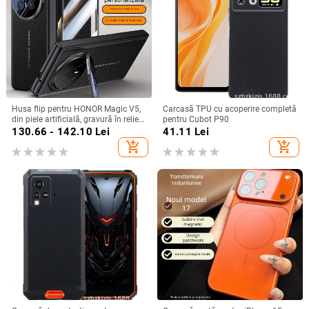
Husa flip pentru HONOR Magic V5,
Carcasă TPU cu acoperire completă
din piele artificială, gravură în relief,
pentru Cubot P90
stil Ins, anti-cadere
130.66 - 142.10
Lei
41.11
Lei
add_shopping_cart
add_shopping_cart