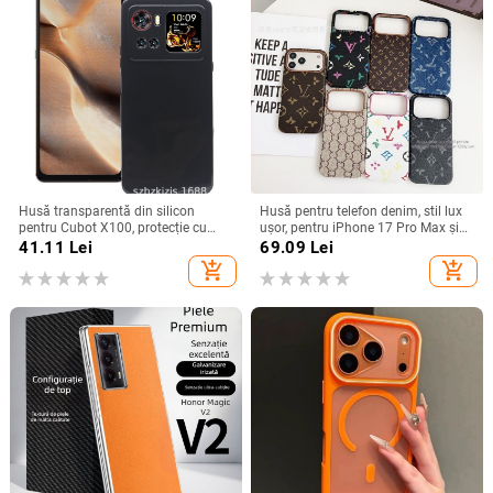
Husă transparentă din silicon
Husă pentru telefon denim, stil lux
pentru Cubot X100, protecție cu
ușor, pentru iPhone 17 Pro Max și
acoperire totală
iPhone 16, cu acoperire totală
41.11
Lei
69.09
Lei
add_shopping_cart
add_shopping_cart