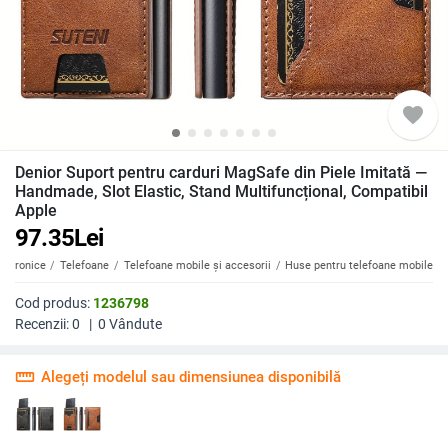
favorite
Denior Suport pentru carduri MagSafe din Piele Imitată —
Handmade, Slot Elastic, Stand Multifuncțional, Compatibil
Apple
97.35
Lei
ectronice
Telefoane
Telefoane mobile și accesorii
Huse pentru telefoane mobile
Cod produs:
1236798
Recenzii:
0
|
0
Vândute
straighten
Alegeți modelul sau dimensiunea disponibilă