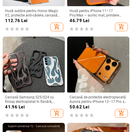
Husă subțire pentru Honor Magic
Husă pentru iPhone 11–17
V2, protecție anti-cădere, carcasă
Pro/Max — acrilic mat, prindere
dură pentru ecran pliabil, finisaj PU
magnetică, protecție anti-cadere,
112.76
Lei
46.79
Lei
piele electroplatinată
antiamprentă
add_shopping_cart
add_shopping_cart
Carcasă Samsung S25/S24 cu
Carcasă de protecție electroplacată
finisaj electroplatat în flacără,
Aurora pentru iPhone 12–17 Pro și
design decupat, compatibilă cu
Pro Max, acoperire completă, anti-
41.96
Lei
50.62
Lei
A26/A36/A56 și A54/A55
șoc
add_shopping_cart
add_shopping_cart