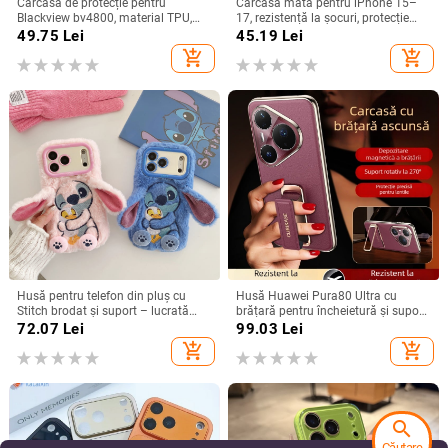
Carcasă de protecție pentru
Carcasă mată pentru iPhone 15–
Blackview bv4800, material TPU,
17, rezistență la șocuri, protecție
realizată manual, personalizabilă
pentru obiectiv, prindere magnetică,
49.75
Lei
45.19
Lei
în diverse culori
add_shopping_cart
add_shopping_cart
Husă pentru telefon din pluș cu
Husă Huawei Pura80 Ultra cu
Stitch brodat și suport – lucrată
brățară pentru încheietură și suport
manual, stil desen animat drăguț,
rotativ — textură piele Napa
72.07
Lei
99.03
Lei
protecție anti-cădere, pentru seria
electroplacată
add_shopping_cart
add_shopping_cart
iPhone 11–17
search
Căutare