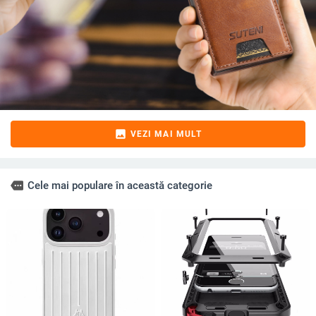
image
VEZI MAI MULT
more
Cele mai populare în această categorie