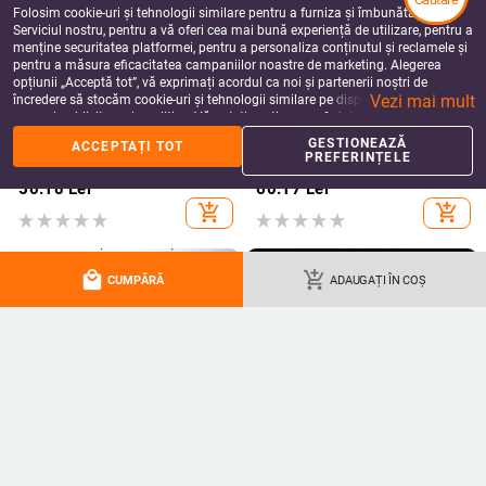
Folosim cookie-uri și tehnologii similare pentru a furniza și îmbunătăți
Serviciul nostru, pentru a vă oferi cea mai bună experiență de utilizare, pentru a
menține securitatea platformei, pentru a personaliza conținutul și reclamele și
pentru a măsura eficacitatea campaniilor noastre de marketing. Alegerea
opțiunii „Acceptă tot”, vă exprimați acordul ca noi și partenerii noștri de
Vezi mai mult
încredere să stocăm cookie-uri și tehnologii similare pe dispozitivul dvs. în
scopuri publicitare și analitice. Vă puteți gestiona preferințele în orice moment
făcând clic pe „Gestionează preferințele”. Pentru mai multe informații, vă
GESTIONEAZĂ
ACCEPTAȚI TOT
rugăm să consultați
Politica noastră de confidențialitate
.
Kalexin husă protector din acril
Husă pentru iPhone 17 Pro Max cu
PREFERINȚELE
pentru seria iPhone 11–14 –
film magnetic pentru obiectiv și
rezistentă la uzură și la cădere,
protecție completă, verde
50.18
Lei
60.17
Lei
personalizabilă, confecționată prin
fluorescent
add_shopping_cart
add_shopping_cart
turnare din plastic, stiluri
Japonia/Korea, Nordic și Instagram
local_mall
add_shopping_cart
CUMPĂRĂ
ADAUGAȚI ÎN COȘ
Carcasă Honor Magic V2 RSR
Carcasă pentru iPhone 17 Pro Max