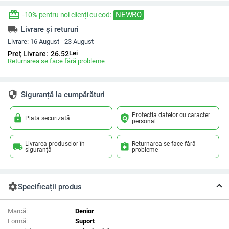
redeem
NEWRO
-10% pentru noi clienți cu cod:
local_shipping
Livrare și retururi
Livrare:
16 August - 23 August
Lei
Preț Livrare:
26.52
Returnarea se face fără probleme
security
Siguranță la cumpărături
Protecția datelor cu caracter
lock
policy
Plata securizată
personal
Livrarea produselor în
Returnarea se face fără
local_shipping
assignment_return
siguranță
probleme
settings
Specificații produs
Marcă:
Denior
Formă:
Suport