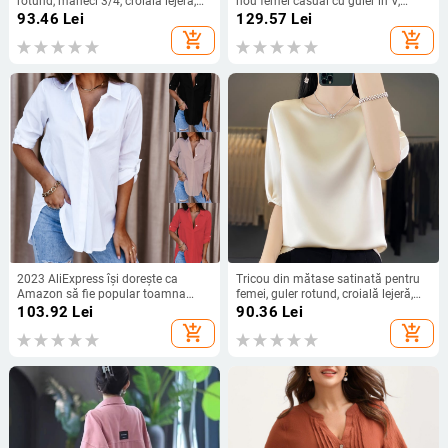
rotund, mâneci 3/4, croială lejeră,
nou femei casual cu guler în V,
stil urban de relaxare
mânecă lungă, pulover lejer din
93.46
Lei
129.57
Lei
dantelă, culoare transparentă,
add_shopping_cart
add_shopping_cart
tricou pentru femei
2023 AliExpress își dorește ca
Tricou din mătase satinată pentru
Amazon să fie popular toamna
femei, guler rotund, croială lejeră,
anului 2023, cămașă simplă cu
mâneci 3/4, top lejer de vară
103.92
Lei
90.36
Lei
mânecă lungă și decolteu în V
add_shopping_cart
add_shopping_cart
pentru femei, cămașă pentru femei