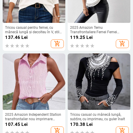
Tricou casual pentru femei, cu
2025 Amazon Temu
mânecă lungă și decolteu în V, stil
Transfrontaliere Femei Femei
solid
Europene și Americane Gladies'
137.46
Lei
119.25
Lei
Slim Top Culoare Solidă Backless
add_shopping_cart
add_shopping_cart
Button Tricou cu mânecă scurtă
2025 Amazon Independent Station
Tricou casual cu mânecă lungă,
transfrontalier nou imprimare
subțire, cu imprimeu, cu guler înalt
digitală 3D femei la modă fără
107.45
Lei
170.38
Lei
mâneci cămașă neagră top
add_shopping_cart
add_shopping_cart