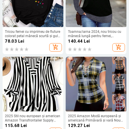
Tricou femei cu imprimeu de fluture
Toamna/iarna 2024, nou tricou cu
colorat petal mânecă scurtă și guler
mânecă lungă pentru femei,
rotund drăguț grafic tricou femei
TEMUTiktok, Amazon Europa și
78.03
Lei
140.44
Lei
haine de top
Statele Unite, transfrontalier, fals,
add_shopping_cart
add_shopping_cart
două
2025 Stil nou european și american
2025 Amazon Modă europeană și
Amazon Transfrontalier Supply
americană Primăvară și vară Nou
Ebay Cel mai bine vândut tricou
Plaid Imprimat Guler Piept Curea
115.68
Lei
129.27
Lei