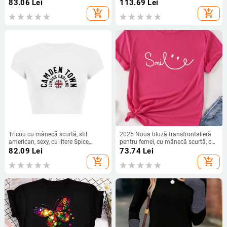
pentru femei însărcinate cu Sarc
european, post de radio
83.06
Lei
113.69
Lei
independent, tricou de damă cu
add_shopping_cart
add_shopping_cart
imprimeu pete și baterie
Tricou cu mânecă scurtă, stil
2025 Noua bluză transfrontalieră
american, sexy, cu litere Spice,
pentru femei, cu mânecă scurtă, cu
imprimat, cu guler rotund, buric,
imprimeu de creveți AliExpress
82.09
Lei
73.74
Lei
slim-fit, subțire, umăr T-shirt
pentru Amazon, TEMU
add_shopping_cart
add_shopping_cart