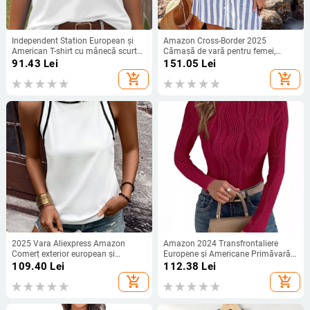
Independent Station European și
Amazon Cross-Border 2025
American T-shirt cu mânecă scurtă
Cămașă de vară pentru femei,
pentru femei, imprimare leopardă
modă, vrac, casual, elegant, cu
91.43
Lei
151.05
Lei
cu cireșe, guler rotund, mânecă
dungi, top
add_shopping_cart
add_shopping_cart
scurtă, tricou de mărime mare,
export transfrontalier
2025 Vara Aliexpress Amazon
Amazon 2024 Transfrontaliere
Comerț exterior european și
Europene și Americane Primăvară &
american transfrontalier fără
Toamnă Femei Nou Casual Textură
109.40
Lei
112.38
Lei
mâneci casual Patchwork top
Guler Rotund Mânecă Lungă Slim
add_shopping_cart
add_shopping_cart
tricou cu guler pătrat fără mâneci
Tricou pentru femei