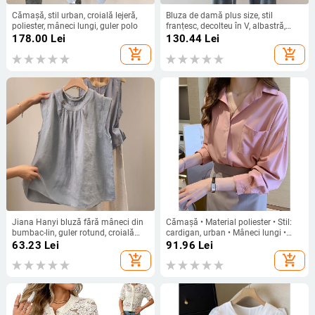
Cămașă, stil urban, croială lejeră,
Bluza de damă plus size, stil
poliester, mâneci lungi, guler polo
franțesc, decolteu în V, albastră,
toamnă 2025, talie evidențiată,
178.00
Lei
130.44
Lei
acoperire a burții, mâneci lungi
add_shopping_cart
add_shopping_cart
Jiana Hanyi bluză fără mâneci din
Cămașă • Material poliester • Stil:
bumbac-lin, guler rotund, croială
cardigan, urban • Mâneci lungi •
lejeră, stil pulover, lungime standard
Guler rever
63.23
Lei
91.96
Lei
add_shopping_cart
add_shopping_cart