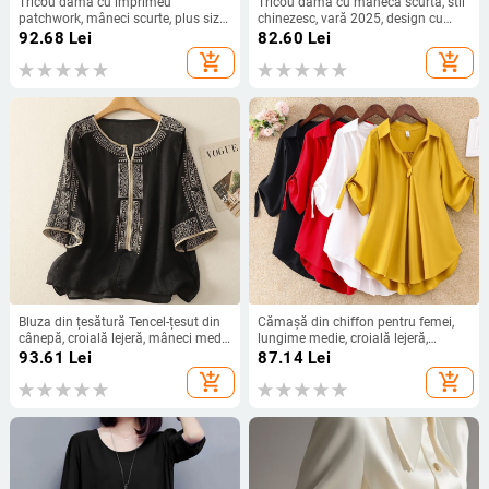
Tricou damă cu imprimeu
Tricou damă cu mânecă scurtă, stil
patchwork, mâneci scurte, plus size,
chinezesc, vară 2025, design cu
croială lejeră, vară 2025
funda și bretele, croială Slim, top
92.68
Lei
82.60
Lei
versatil
add_shopping_cart
add_shopping_cart
Bluza din țesătură Tencel-țesut din
Cămașă din chiffon pentru femei,
cânepă, croială lejeră, mâneci medii,
lungime medie, croială lejeră,
guler rotund, lungime standardă
mâneci scurte, model uni, conținut
93.61
Lei
87.14
Lei
50–65 cm
90–95% poliester
add_shopping_cart
add_shopping_cart