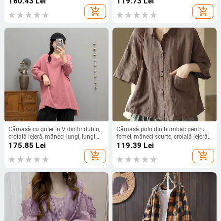
160.43
Lei
119.73
Lei
2024, vestimentație de birou
add_shopping_cart
add_shopping_cart
elegantă
Cămașă cu guler în V din fir dublu,
Cămașă polo din bumbac pentru
croială lejeră, mâneci lungi, lungime
femei, mâneci scurte, croială lejeră,
medie, mărime plus, primăvara
guler polo, detalii cu panouri prin
175.85
Lei
119.39
Lei
2025, stil coreean
colaj, vara 2025
add_shopping_cart
add_shopping_cart