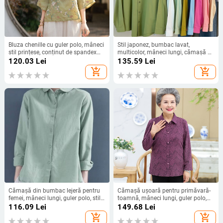
Bluza chenille cu guler polo, mâneci
Stil japonez, bumbac lavat,
stil prințese, conținut de spandex
multicolor, mâneci lungi, cămașă de
sub 30%, Primăvara 2025
interior pentru femei, croială lejeră,
120.03
Lei
135.59
Lei
protecție UV
add_shopping_cart
add_shopping_cart
Cămașă din bumbac lejeră pentru
Cămașă ușoară pentru primăvară-
femei, mâneci lungi, guler polo, stil
toamnă, mâneci lungi, guler polo,
vintage retro
croială lejeră, potrivită pentru femei
116.09
Lei
149.68
Lei
între 60 și 70 de ani
add_shopping_cart
add_shopping_cart