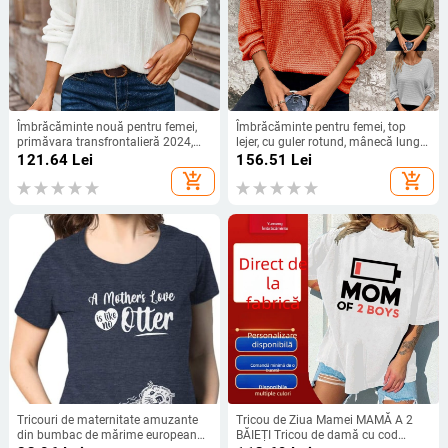
Îmbrăcăminte nouă pentru femei,
Îmbrăcăminte pentru femei, top
primăvara transfrontalieră 2024,
lejer, cu guler rotund, mânecă lungă,
Amazon, top cu mânecă lungă,
culoare solidă, stil Amazon,
121.64
Lei
156.51
Lei
culoare solidă, cu decolteu în V,
toamnă-iarnă, 2024, comerț exterior
add_shopping_cart
add_shopping_cart
stație independentă
transfrontalier, nouă, mărime plus,
guler rotund, mânecă de liliac
Tricouri de maternitate amuzante
Tricou de Ziua Mamei MAMĂ A 2
din bumbac de mărime europeană
BĂIEȚI Tricou de damă cu cod