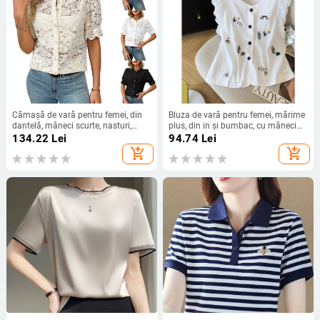
Cămașă de vară pentru femei, din
Bluza de vară pentru femei, mărime
dantelă, mâneci scurte, nasturi,
plus, din in și bumbac, cu mâneci
imprimeu floral, croială lejeră, guler
bufante și cardigan scurt din in-
134.22
Lei
94.74
Lei
rotund, din bumbac-poliester
bumbac
add_shopping_cart
add_shopping_cart