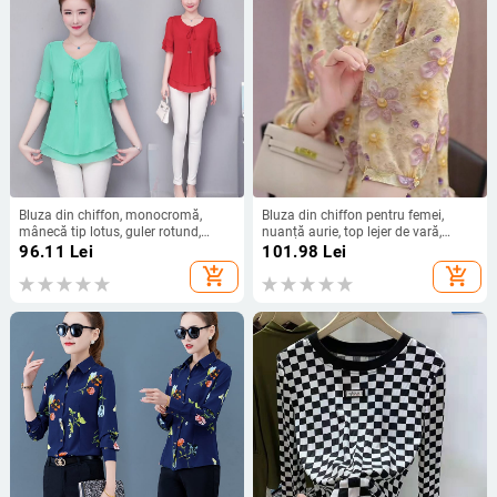
Bluza din chiffon, monocromă,
Bluza din chiffon pentru femei,
mânecă tip lotus, guler rotund,
nuanță aurie, top lejer de vară,
croială lejeră
siluetă subțire și stil elegant
96.11
Lei
101.98
Lei
add_shopping_cart
add_shopping_cart