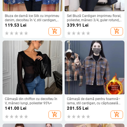
Bluza de damă Ice Silk cu imprimeu
Set Bluză Cardigan imprimeu floral,
denim, decolteu în V, stil cardigan,
poliester, mâneci 3/4, guler rotund,
croială slim, pentru mamă de
croi lejer, lungimea topului 40–50
119.53
Lei
339.91
Lei
vârstă mijlocie, 2023 primăvară–
cm, primăvara 2025
add_shopping_cart
add_shopping_cart
toamnă
Cămașă din chiffon cu decolteu în
Cămașă de damă pentru toamnă–
V, mâneci lungi, poliester 95%+
iarna, stil cardigan, cu căptușeală
fleece, croială slim, model în dungi
141.00
Lei
201.55
Lei
sau în carouri
add_shopping_cart
add_shopping_cart