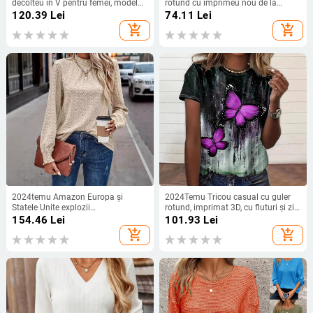
decolteu în V pentru femei, model
rotund cu imprimeu nou de la
transfrontalier european și
postul independent Wish Amazon
120.39
Lei
74.11
Lei
american, Amazon 2025, toamnă și
din 2021
add_shopping_cart
add_shopping_cart
iarnă nou
2024temu Amazon Europa și
2024Temu Tricou casual cu guler
Statele Unite explozii
rotund, imprimat 3D, cu fluturi și zi
transfrontaliere noi tricou de
de independență, respirabil, pentru
154.46
Lei
101.93
Lei
toamnă și iarnă pentru femei cu
femei, transfrontalier, european și
add_shopping_cart
add_shopping_cart
textură goală la modă
american