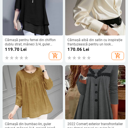
Cămașă pentru femei din chiffon
Cămașă albă din satin cu inspirație
dublu strat, mâneci 3/4, guler
franțuzească pentru un look
rotund, croială lejeră, lungime
elegant la birou
119.70
Lei
170.06
Lei
medie, amestec de poliester
add_shopping_cart
add_shopping_cart
Cămașă din bumbac-lin, guler
2022 Comerț exterior transfrontalier