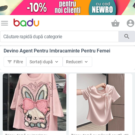
menu
shopping_basket
account_circle
search
Devino Agent Pentru Imbracaminte Pentru Femei
filter_list
keyboard_arrow_down
keyboard_arrow_down
Filtre
Sortați după
Reduceri