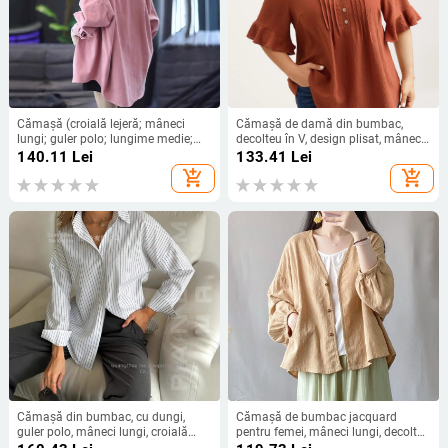
Cămașă (croială lejeră; mâneci
Cămașă de damă din bumbac,
lungi; guler polo; lungime medie;
decolteu în V, design plisat, mâneci
poliester)
scurte cu volane, croială lejeră
140.11
Lei
133.41
Lei
add_shopping_cart
add_shopping_cart
Cămașă din bumbac, cu dungi,
Cămașă de bumbac jacquard
guler polo, mâneci lungi, croială
pentru femei, mâneci lungi, decolteu
lejeră
în V, 100% țesătură, primăvara