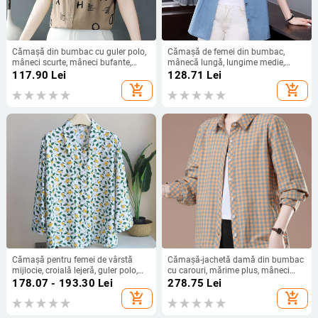
Cămașă din bumbac cu guler polo,
Cămașă de femei din bumbac,
mâneci scurte, mâneci bufante,
mânecă lungă, lungime medie,
imprimeu cu text, stil cardigan
broderie, stil cardigan
117.90
Lei
128.71
Lei
urban
add_shopping_cart
add_shopping_cart
Cămașă pentru femei de vârstă
Cămașă-jachetă damă din bumbac
mijlocie, croială lejeră, guler polo,
cu carouri, mărime plus, mâneci
fără mâneci, luciu mătăsos, nasturi
lungi, primăvară-toamnă, pentru
178.07 - 193.30
Lei
278.75
Lei
pe un rând, Primăvara 2025
femei de vârstă mijlocie și în vârstă
add_shopping_cart
add_shopping_cart