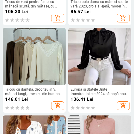
Tricou de vară pentru femei cu
Tricou polo dama cu mâneci scurte,
mânecă scurtă, din mătase, cu
vară 2023, croială lejeră, model în
guler rotund și organza, cu bază de
dungi, mărime plus
105.30
Lei
86.57
Lei
satin și acid acetic, vrac, din mătase
add_shopping_cart
add_shopping_cart
Mulberry
Tricou cu dantelă, decolteu în V,
Europa și Statele Unite
mâneci lungi, amestec din bumbac
transfrontaliere 2024 cămașă nouă
și viscoză (30–50% viscoză), croi
din șifon cu mânecă lungă și fundă
146.01
Lei
136.41
Lei
slim, toamnă-iarna
cu cămașă Ding
add_shopping_cart
add_shopping_cart