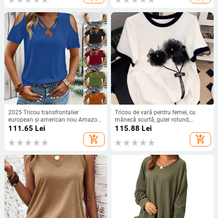
2025 Tricou transfrontalier
Tricou de vară pentru femei, cu
european și american nou Amazon
mânecă scurtă, guler rotund,
Wish culoare pură, vrac, cu gât în V,
casual, cu decor floral 3D, grafic,
111.65
Lei
115.88
Lei
cu umăr gol, cu mânecă scurtă,
tricou, topuri pentru femei, plus
add_shopping_cart
add_shopping_cart
îmbrăcăminte pentru femei
mărime