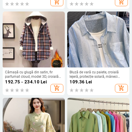
add_shopping_cart
add_shopping_cart
Cămașă cu glugă din satin, fir
Bluză de vară cu paiete, croială
parfumat cloud, model 3D, croială
lejeră, protecție solară, mâneci
scurtă
lungi, cămașă-jachetă, mărime
192.75 - 234.10
Lei
109.36
Lei
mare, material ușor.
add_shopping_cart
add_shopping_cart