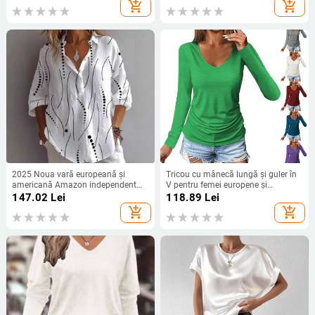
casual cu dungi și mânecă trei
Top Slim
add_shopping_cart
add_shopping_cart
sferturi de toamnă și vară
2025 Noua vară europeană și
Tricou cu mânecă lungă și guler în
americană Amazon independent
V pentru femei europene și
transfrontalier femei imprimate la
americane, Amazon Aliexpress,
147.02
Lei
118.89
Lei
modă tub cămașă pentru femei
2025, cu design plisat, elemente de
add_shopping_cart
add_shopping_cart
subțiere a culorilor, model european
și american