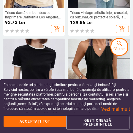
Tricou damă din bumbac cu
Tricou vintage artistic, lejer, croșetat,
imprimare California Los Angeles,
cu buzunar, cu protecție solară, la
mărime mare, mânecă scurtă,
modă, jachetă subțire, top la modă
93.73
Lei
129.86
Lei
decolteu rotund, stil street hipster
add_shopping_cart
add_shopping_cart
search
Căutare
Folosim cookie-uri și tehnologii similare pentru a furniza și îmbunătăți
Serviciul nostru, pentru a vă oferi cea mai bună experiență de utilizare, pentru a
menține securitatea platformei, pentru a personaliza conținutul și reclamele și
pentru a măsura eficacitatea campaniilor noastre de marketing. Alegerea
Tricou subțire cu mânecă scurtă și
Vestă fără mâneci, cu guler în V,
opțiunii „Acceptă tot”, vă exprimați acordul ca noi și partenerii noștri de
șnur pentru femei, cu blocuri de
pentru femei, 2024, transfrontalieră
Vezi mai mult
culoare, lichidare de stoc Global
europeană și americană, primăvară
încredere să stocăm cookie-uri și tehnologii similare pe dispozitivul dvs. în
78.71
Lei
100.60
Lei
Cross-Border, 200g, export, culoare
și vară, Amazon, nouă, vestă casual
scopuri publicitare și analitice. Vă puteți gestiona preferințele în orice moment
add_shopping_cart
add_shopping_cart
uni
pentru femei
făcând clic pe „Gestionează preferințele”. Pentru mai multe informații, vă
GESTIONEAZĂ
ACCEPTAȚI TOT
rugăm să consultați
Politica noastră de confidențialitate
.
PREFERINȚELE