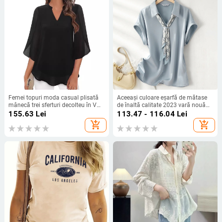
Femei topuri moda casual plisată
Aceeași culoare eșarfă de mătase
mânecă trei sferturi decolteu în V
de înaltă calitate 2023 vară nouă
cămașă din șifon dublu strat
modă simplă și versatilă, slăbire,
155.63
Lei
113.47 - 116.04
Lei
aspect V-neck, cămașă cu mânecă
add_shopping_cart
add_shopping_cart
scurtă pentru femei