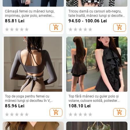
Cămașă femei cu mâneci lungi,
Tricou damă cu carouri alb-negru,
imprimeu, guler polo, amestec
talie înaltă, mâneci lungi și decolteu
poliester/spandex (91-99% poliester,
rotund.
85.81
Lei
94.50 - 100.06
Lei
spandex sub 10%), stil urban lejer
add_shopping_cart
add_shopping_cart
Top de yoga pentru femei cu
Top fără mâneci cu guler polo și
mâneci lungi și decolteu în V,
volane, culoare solidă, poliester
poliester 90–95%, lungime scurtă
amestec, croială lejeră, lungime
85.96
Lei
108.10
Lei
standard 50–65 cm, primăvara
add_shopping_cart
add_shopping_cart
2025