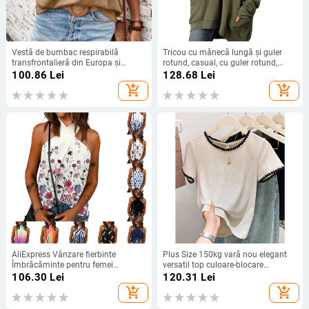
Vestă de bumbac respirabilă
Tricou cu mânecă lungă și guler
transfrontalieră din Europa și
rotund, casual, cu guler rotund,
Statele Unite, Amazon, pentru femei,
2020, la modă, toamnă și iarnă
100.86
Lei
128.68
Lei
comerț exterior, vânzare fierbinte,
add_shopping_cart
add_shopping_cart
tricou confortabil fără mâneci, cu
decolteu în V, pentru femei
AliExpress Vânzare fierbinte
Plus Size 150kg vară nou elegant
Îmbrăcăminte pentru femei
versatil top culoare-blocare
europene și americane Nou Casual
reducere vârstă bumbac pur cu
106.30
Lei
120.31
Lei
Slim Fit Fermoar la spate Guler
mânecă scurtă tricou femei Regular
add_shopping_cart
add_shopping_cart
agățat Imprimat Fără mâneci
Shoulder Base Shirt
Cusut Top pentru femei