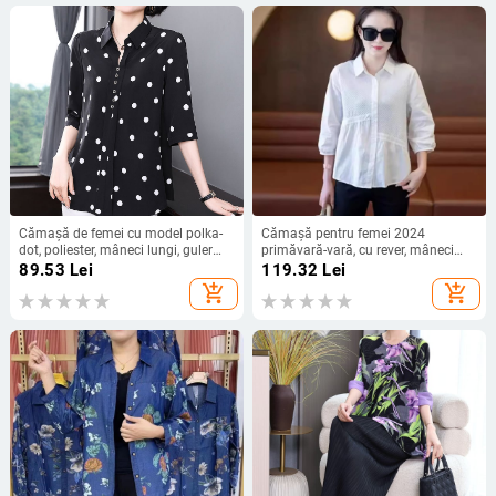
Cămașă de femei cu model polka-
Cămașă pentru femei 2024
dot, poliester, mâneci lungi, guler
primăvară-vară, cu rever, mâneci
înalt, croială lejeră
3/4, stil office
89.53
Lei
119.32
Lei
add_shopping_cart
add_shopping_cart