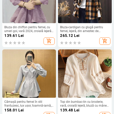
Bluza din chiffon pentru femei, cu
Bluza-cardigan cu glugă pentru
umeri goi, vară 2024, croială lejeră,
femei, lejeră, din amestec de
mărime plus, stil urban, versatilă
bumbac, conținut de 95%+ bumbac,
139.61
Lei
265.12
Lei
model în dungi, mâneci lungi, stil
add_shopping_cart
add_shopping_cart
casual, toamnă 2024
Cămașă pentru femei în stil
Top din bumbac-lin cu broderie,
franțuzesc, lux ușor, toamnă-iarnă,
vară, croială lejeră, bluză cu mâneci
lungime medie, mărime plus, talie
3/4, ușor
158.01
Lei
139.48
Lei
strânsă, mâneci lungi, top elegant