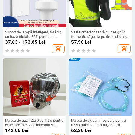
Suport de lampă inteligent, fără fir,
Vesta reflectorizantă cu design în
cu bază filetata E27, pentru uz
formă de săgeată pentru ciclism și
casnic, control dual la distanță
alergare nocturnă
37.63 - 173.85
Lei
57.90
Lei
add_shopping_cart
add_shopping_cart
Mască de gaz TZL30 cu filtru pentru
Mască de oxigen medicală pentru
evacuare în caz de incendiu și
uz spitalicesc — adulți, copii și
respirator pentru auto-salvare,
sugari
142.06
Lei
62.28
Lei
versiune de export