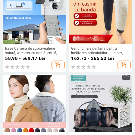
Icsee Cameră de supraveghere
Genunchiere din lână pentru
solară, wireless, cu dublă lentilă,
încălzirea articulațiilor – unisex,
360° PTZ, HD vedere nocturnă
pentru adulți, cu închidere Velcro
58.98 - 569.17
Lei
162.73 - 265.53
Lei
add_shopping_cart
add_shopping_cart