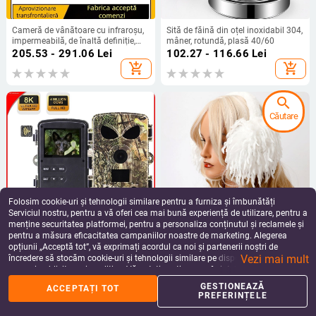
Cameră de vânătoare cu infraroșu,
Sită de făină din oțel inoxidabil 304,
impermeabilă, de înaltă definiție,
mâner, rotundă, plasă 40/60
pentru livadă, supraveghere în aer
205.53 - 291.06
Lei
102.27 - 116.66
Lei
liber, cameră de vânătoare
add_shopping_cart
add_shopping_cart
search
Căutare
Folosim cookie-uri și tehnologii similare pentru a furniza și îmbunătăți
Serviciul nostru, pentru a vă oferi cea mai bună experiență de utilizare, pentru a
menține securitatea platformei, pentru a personaliza conținutul și reclamele și
pentru a măsura eficacitatea campaniilor noastre de marketing. Alegerea
Cameră de vânătoare versiune wifi,
Căști pliabile, la modă și calde,
opțiunii „Acceptă tot”, vă exprimați acordul ca noi și partenerii noștri de
cameră cu infraroșu HD, vedere
culoare pură, versiune nouă cu
Vezi mai mult
nocturnă în aer liber, cameră de
ciucuri și lumină, geantă simplă de
încredere să stocăm cookie-uri și tehnologii similare pe dispozitivul dvs. în
474.59
Lei
49.13
Lei
vânătoare impermeabilă cu
protecție a urechilor, căști reci de
scopuri publicitare și analitice. Vă puteți gestiona preferințele în orice moment
add_shopping_cart
add_shopping_cart
infraroșu și detectare a mișcării
toamnă și iarnă
făcând clic pe „Gestionează preferințele”. Pentru mai multe informații, vă
GESTIONEAZĂ
ACCEPTAȚI TOT
rugăm să consultați
Politica noastră de confidențialitate
.
PREFERINȚELE