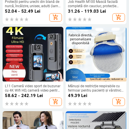
Protecții pentru urechi din blană de
Job Health M100 Mască facială
nurcă, încălzire, unisex, adulți (iarna,
completă din cauciuc, protecție
primăvara, toamna)
împotriva prafului industrial, pentru
52.04 - 52.49
Lei
31.26 - 119.03
Lei
șlefuire, tăiere și renovare,
add_shopping_cart
add_shopping_cart
respirabilă
L11 Cameră video sport de buzunar
Mănuși de restricție respirabile cu
cu 4K Wifi HD, cameră video pentru
fermoar pentru pacienți și vârstnici
exterior, cu înregistrare Wifi, pentru
— anti-zgâriere, anti-smulgere,
58.62 - 242.19
Lei
49.39
Lei
ciclism
plăcuță de protecție încorporată,
add_shopping_cart
add_shopping_cart
curele fixe, Material: fibră de
poliester