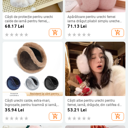
Căști de protecție pentru urechi
Apărătoare pentru urechi femei
calde de iarnă pentru femei,
iarna drăguț pliabil simplu ureche
căptușite cu fleece, rezistente la
acoperire ureche protecție stil
68.17
Lei
71.13
Lei
vânt și frig, protecție pentru urechi
coreean ureche cald plus antigel
add_shopping_cart
add_shopping_cart
din pluș, căști antigel, căști de
căști calde student la modă
protecție pentru ciclism pentru
studenți
Căști urechi calde, extra-mari,
Căști albe pentru urechi pentru
îngroșate, pentru toamnă și iarnă,
femei, iarnă, drăguțe, din catifea de
pentru adulți, căști urechi din pluș
pluș, 2024, noi, căști groase și
35.94
Lei
53.21
Lei
pentru bărbați și femei, rezistente la
calde, tremolo, cartea mică roșie,
add_shopping_cart
add_shopping_cart
frig și exterior
distribuție