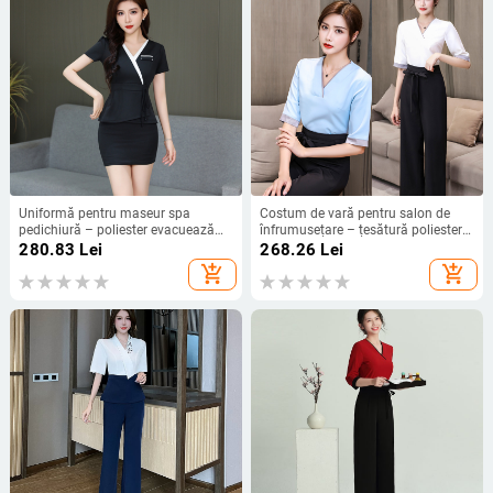
Uniformă pentru maseur spa
Costum de vară pentru salon de
pedichiură – poliester evacuează
înfrumusețare – țesătură poliester
umezeala, mâneci scurte, guler fără,
cu absorbție a umezelii, sacou și
280.83
Lei
268.26
Lei
pantaloni 9/10
pantaloni, 80% poliester în
add_shopping_cart
add_shopping_cart
materialul principal și căptușeală,
potrivit pentru spa și salon de
înfrumusețare