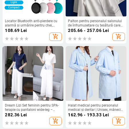
Locator Bluetooth anti-pierdere cu
Palton pentru personalul salonului
alarmă și urmărire pentru chei,
de înfrumusețare cu țesătură care
portofel și telefon; carcasă din
evacuează umezeala; 65% bumbac,
108.69
Lei
205.66 - 257.06
Lei
plastic; greutate 30 g; purtare cu
35% fibre altele; căptușeală 65%
add_shopping_cart
add_shopping_cart
șnur; poziționare Bluetooth
bumbac; destinat femeilor; pentru
frumusețe și servicii medicale
Dream Lizi Set feminin pentru SPA-
Halat medical pentru personalul
terapie cu pantaloni wide-leg –
medical și dentar | Unisex, mâneci
decolteu în V, mânecă jumătate,
lungi, guler în stil sacou, amestec
282.36
Lei
162.96 - 193.33
Lei
lungime medie 65–80 cm, 90–95%
bumbac-poliester (rezistent la praf)
add_shopping_cart
add_shopping_cart
spandex cu fibre de acetat