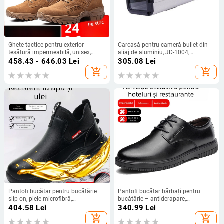
Ghete tactice pentru exterior -
Carcasă pentru cameră bullet din
țesătură impermeabilă, unisex,
aliaj de aluminiu, JD-1004,
adulți, potrivite pentru drumeții și
diametrul maxim al cablului 12 cm,
458.43 - 646.03
Lei
305.08
Lei
camping
instalare manuală
add_shopping_cart
add_shopping_cart
Pantofi bucătar pentru bucătărie –
Pantofi bucătar bărbați pentru
slip-on, piele microfibră,
bucătărie – antiderapare,
impermeabili, rezistenți la ulei,
impermeabili, rezistenți la uzură,
404.58
Lei
340.99
Lei
antiderapant, talie joasă
respirabili, piele Ultrafilm
add_shopping_cart
add_shopping_cart