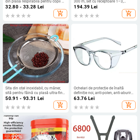
din plasă respirabilă pentru copii —
300 m, set cu receptoare 1–3,
pentru târâre și învățarea mersului,
impermeabil, alimentare AC 110–
32.80 - 33.28
Lei
194.39
Lei
primăvara 2025
220V, 60 melodii
add_shopping_cart
add_shopping_cart
Sita din oțel inoxidabil, cu mâner,
Ochelari de protecție de înaltă
sită pentru făină cu plasă ultra-fină
definiție noi, anti-polen, anti-aburire,
pentru cernerea făinii, zahărului și
anti-nisip, anti-praf, anti-stropire,
50.91 - 93.31
Lei
63.76
Lei
pudrelor
ochelari de protecție unisex pentru
add_shopping_cart
add_shopping_cart
ciclism în aer liber