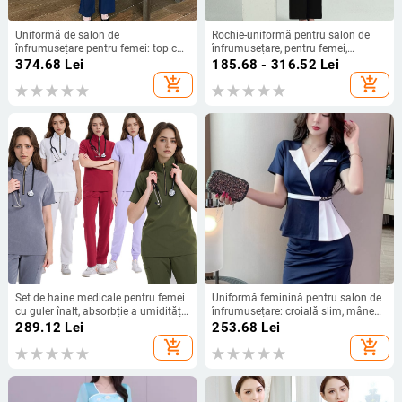
Uniformă de salon de
Rochie-uniformă pentru salon de
înfrumusețare pentru femei: top cu
înfrumusețare, pentru femei,
guler înalt, mâneci semi-lungi și
tehniciană pedichiură, model JY-
374.68
Lei
185.68 - 316.52
Lei
pantaloni, țesătură din amestec de
089, mâneci 3/4, țesătură
add_shopping_cart
add_shopping_cart
poliester cu evacuare umezeală
poliesterică ce elimină umezeala
(75% poliester)
Set de haine medicale pentru femei
Uniformă feminină pentru salon de
cu guler înalt, absorbție a umidității
înfrumusețare: croială slim, mâneci
și uscare rapidă, poliester-elastan
scurte, decolteu în V, poliester cu
289.12
Lei
253.68
Lei
(72%/7%), pentru spitale,
absorbție a umidității, lungime
add_shopping_cart
add_shopping_cart
stomatologie, clinici de
medie 65-80 cm
înfrumusețare