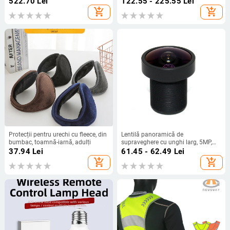
522.70
Lei
122.55 - 225.55
Lei
Reutilizabil
add_shopping_cart
add_shopping_cart
Protecții pentru urechi cu fleece, din
Lentilă panoramică de
bumbac, toamnă-iarnă, adulți
supraveghere cu unghi larg, 5MP,
1.8mm, montură M12, 180°
37.94
Lei
61.45 - 62.49
Lei
add_shopping_cart
add_shopping_cart