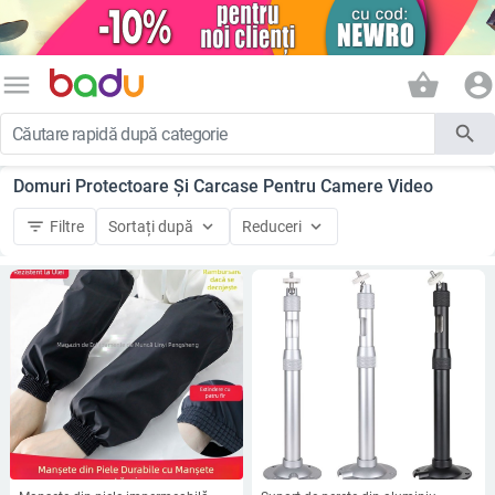
menu
shopping_basket
account_circle
search
Domuri Protectoare Și Carcase Pentru Camere Video
filter_list
keyboard_arrow_down
keyboard_arrow_down
Filtre
Sortați după
Reduceri