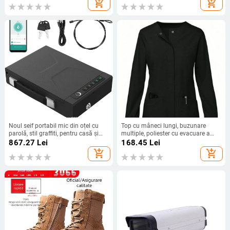
add_shopping_cart
add_shopping_cart
Noul seif portabil mic din oțel cu
Top cu mâneci lungi, buzunare
parolă, stil graffiti, pentru casă și
multiple, poliester cu evacuare a
mașină, cu încuietoare prin
umezelii, îmbrăcăminte medicală
867.27
Lei
168.45
Lei
amprentă
add_shopping_cart
add_shopping_cart