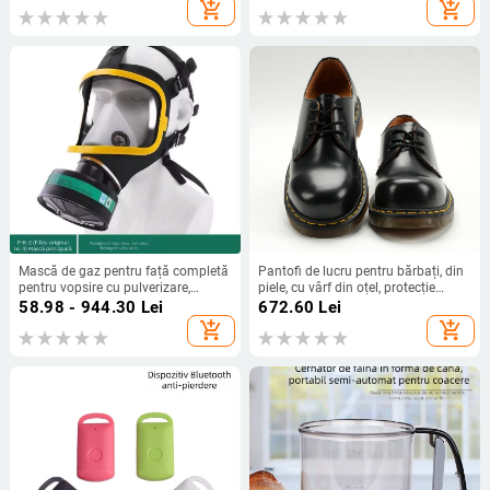
prin telefon mobil, 3MP
casnic
add_shopping_cart
add_shopping_cart
Mască de gaz pentru față completă
Pantofi de lucru pentru bărbați, din
pentru vopsire cu pulverizare,
piele, cu vârf din oțel, protecție
pesticide și substanțe chimice –
împotriva perforării și loviturii, piele
58.98 - 944.30
Lei
672.60
Lei
protecție împotriva toluenului,
de vită top-grain.
add_shopping_cart
add_shopping_cart
focului, prafului și mirosurilor