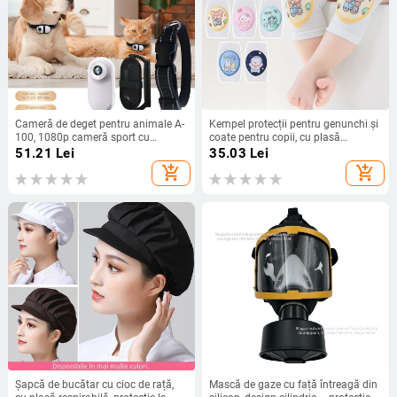
Cameră de deget pentru animale A-
Kempel protecții pentru genunchi și
100, 1080p cameră sport cu
coate pentru copii, cu plasă
perspectivă pisică și câine,
respirabilă, protecție anti-cădere
51.21
Lei
35.03
Lei
autonomie baterie 2-3 ore
(vară 2025)
add_shopping_cart
add_shopping_cart
Șapcă de bucătar cu cioc de rață,
Mască de gaze cu față întreagă din