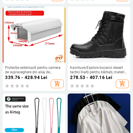
Protecție exterioară pentru camera
Kavntuve/Explore bocanci desert
de supraveghere din aliaj de
tactici înalți pentru bărbați, material
aluminiu, carcasă pătrată;
nylon, pentru adulți, ideali pentru
339.76 - 428.94
Lei
278.53 - 407.16
Lei
accesorii: scut și capac pentru sferă
drumeții și camping
add_shopping_cart
add_shopping_cart