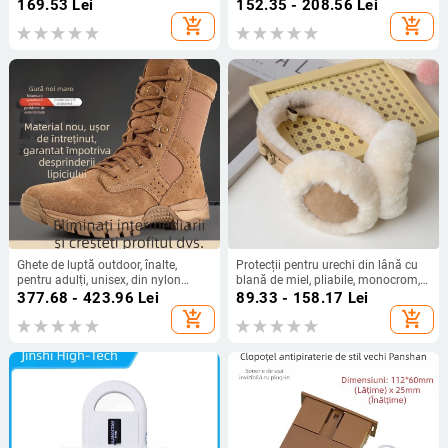
pentru trafic și stații de taxare
vopselei, protecție biochimică
169.53
Lei
152.35 - 208.56
Lei
împotriva prafului, mască anti
add_shopping_cart
add_shopping_cart
ceață pentru aplicarea pesticidelor
Ghete de luptă outdoor, înalte,
Protecții pentru urechi din lână cu
pentru adulți, unisex, din nylon
blană de miel, pliabile, monocrom,
respirabil, bocanci desert/taktici
pentru iarnă
377.68 - 423.96
Lei
89.33 - 158.17
Lei
add_shopping_cart
add_shopping_cart