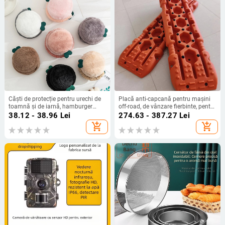
Căști de protecție pentru urechi de
Placă anti-capcană pentru mașini
toamnă și de iarnă, hamburger
off-road, de vânzare fierbinte, pentru
creativ, cald, pentru bărbați și femei,
exterior, pentru auto-salvare, în
38.12 - 38.96
Lei
274.63 - 387.27
Lei
drăguț, pentru studenți, pliabil, de
cazul sedimentelor de zăpadă,
add_shopping_cart
add_shopping_cart
pluș, pentru copii, husă pentru
placă antiderapantă de urgență
urechi