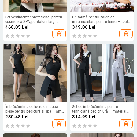
Set vestimentar profesional pentru
Uniformă pentru salon de
cosmetică SPA, pantaloni largi,
înfrumusețare pentru femei – toate
uscare rapidă, elastici - 2025
sezoanele, absorbția umidității,
468.05
Lei
349.06
Lei
primăvară-vară
amestec din cânepă cu bumbac și
add_shopping_cart
add_shopping_cart
in, mâneci lungi, guler cu rever, stil
costum
Îmbrăcăminte de lucru din două
Set de îmbrăcăminte pentru
piese pentru pedicură și spa — anti-
tehniciană pedichiură — material
static, amestec nylon-poliester,
care evacuează umezeala, țesătură
230.48
Lei
314.99
Lei
mâneci scurte, guler cu nasturi,
țesută, 30–50% Spandex, pantaloni
add_shopping_cart
add_shopping_cart
lungime medie, pentru femei
scurți, mâneci scurte, potrivit pentru
ținuta de hotel