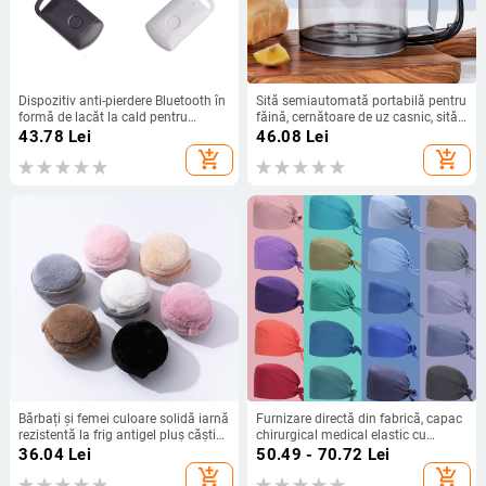
Dispozitiv anti-pierdere Bluetooth în
Sită semiautomată portabilă pentru
formă de lacăt la cald pentru
făină, cernătoare de uz casnic, sită,
comerț electronic transfrontalier,
instrument de copt cu scurgeri
43.78
Lei
46.08
Lei
telefon mobil, tracker inteligent
add_shopping_cart
add_shopping_cart
Bluetooth, consum redus de energie,
furnizat de producători
Bărbați și femei culoare solidă iarnă
Furnizare directă din fabrică, capac
rezistentă la frig antigel pluș căști
chirurgical medical elastic cu
urechi Hamburg pliabile femei
uscare rapidă, de culoare solidă,
36.04
Lei
50.49 - 70.72
Lei
calde căști urechi portabile centură
capac pentru doctor și asistentă
add_shopping_cart
add_shopping_cart
medicală, capac pentru