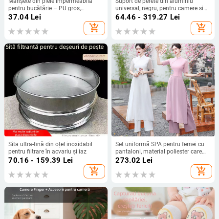
Manșete din piele impermeabilă
Suport de perete din aluminiu
pentru bucătărie – PU gros,
universal, negru, pentru camere și
rezistente la ulei și murdărie, pentru
proiectoare, rotire la 360°, compact
37.04
Lei
64.46 - 319.27
Lei
gătit, spălat vase și treburi casnice
add_shopping_cart
add_shopping_cart
Sita ultra-fină din oțel inoxidabil
Set uniformă SPA pentru femei cu
pentru filtrare în acvariu și iaz
pantaloni, material poliester care
absoarbe umezeala, mâneci scurte,
70.16 - 159.39
Lei
273.02
Lei
guler înalt
add_shopping_cart
add_shopping_cart