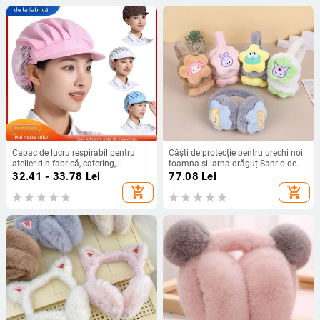
Capac de lucru respirabil pentru
Căști de protecție pentru urechi noi
atelier din fabrică, catering,
toamna și iarna drăguț Sanrio de
bucătărie, bucătar, capac de chelner,
pluș îngroșat student adult cald
32.41 - 33.78
Lei
77.08
Lei
igienic alimentar, pentru bărbați și
desene animate ureche acoperire
add_shopping_cart
add_shopping_cart
femei, capac de praf de copt
windproof protecție ureche cald