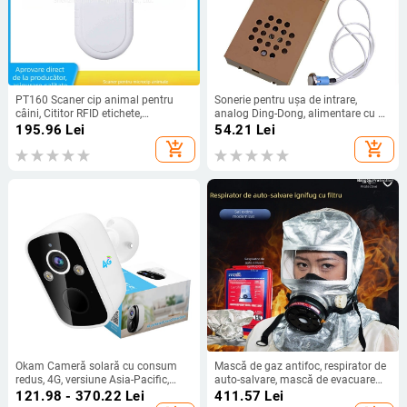
PT160 Scaner cip animal pentru
Sonerie pentru ușa de intrare,
câini, Cititor RFID etichete,
analog Ding-Dong, alimentare cu 3
Dispozitiv inteligent portabil,
baterii AA (4.5V), potrivită pentru
195.96
Lei
54.21
Lei
Material ABS, Baterie Li-Ion, Origine
intrare, fără funcții inteligente
add_shopping_cart
add_shopping_cart
Shenzhen, Brand Gold stone high
Okam Cameră solară cu consum
Mască de gaz antifoc, respirator de
redus, 4G, versiune Asia-Pacific,
auto-salvare, mască de evacuare
pentru exterior, acces de la distanță
pentru fum și incendiu, pentru uz
121.98 - 370.22
Lei
411.57
Lei