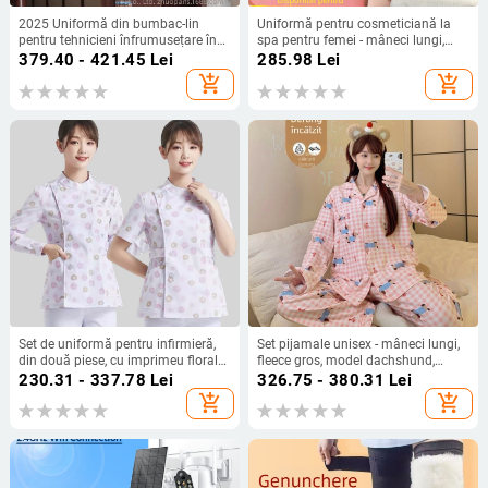
2025 Uniformă din bumbac-lin
Uniformă pentru cosmeticiană la
pentru tehnicieni înfrumusețare în
spa pentru femei - mâneci lungi,
centre spa și wellness, stil chinezesc
guler înalt, material ce evacuează
379.40 - 421.45
Lei
285.98
Lei
modern
umezeala din acrilic/spandex, stil
add_shopping_cart
add_shopping_cart
costum
Set de uniformă pentru infirmieră,
Set pijamale unisex - mâneci lungi,
din două piese, cu imprimeu floral
fleece gros, model dachshund,
mic, pentru spital veterinar și centru
toamnă-iarnă, top și bottom
230.31 - 337.78
Lei
326.75 - 380.31
Lei
de îngrijire postpartum.
separate
add_shopping_cart
add_shopping_cart