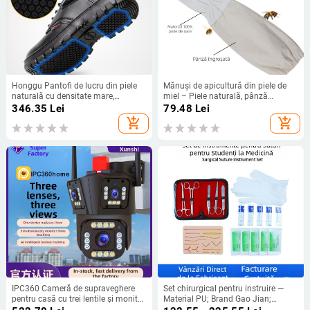
Honggu Pantofi de lucru din piele
Mănuși de apicultură din piele de
naturală cu densitate mare,
miel – Piele naturală, pânză
antiaderanți, cu talpă din cauciuc
îngroșată, protecție împotriva
346.35
Lei
79.48
Lei
rezistent la uzură, rezistenți la
înțepăturilor, pentru prinderea
add_shopping_cart
add_shopping_cart
uleiuri și la acizi/alcalii, protecție la
albinelor
impact, pentru șantiere, mine, oțel,
topire și industrie chimică
IPC360 Cameră de supraveghere
Set chirurgical pentru instruire —
pentru casă cu trei lentile și monitor
Material PU; Brand Gao Jian;
exterior, 4G/Wi‑Fi
Standard Guoxie No. 20210081;