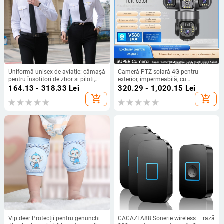
Uniformă unisex de aviație: cămașă
Cameră PTZ solară 4G pentru
pentru însoțitori de zbor și piloți,
exterior, impermeabilă, cu
uniformă pentru Academia de
monitorizare HD, fără cabluri,
164.13 - 318.33
Lei
320.29 - 1,020.15
Lei
Aviație, marinari și securitate
vizionare la distanță prin telefon
add_shopping_cart
add_shopping_cart
hotelieră, îmbrăcăminte de lucru din
bumbac
Vip deer Protecții pentru genunchi
CACAZI A88 Sonerie wireless – rază