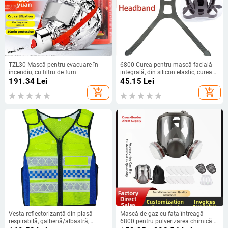
TZL30 Mască pentru evacuare în
6800 Curea pentru mască facială
incendiu, cu filtru de fum
integrală, din silicon elastic, curea
de înlocuire durabilă
191.34
Lei
45.15
Lei
add_shopping_cart
add_shopping_cart
Vesta reflectorizantă din plasă
Mască de gaz cu fața întreagă
respirabilă, galbenă/albastră,
6800 pentru pulverizarea chimică a