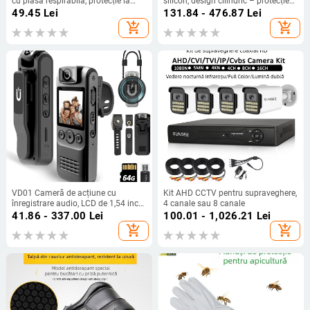
cu plasă respirabilă, protecție la
silicon, design cilindric – protecție
praf pentru atelier și bucătărie,
KN95 pentru gaze toxice, standard
49.45
Lei
131.84 - 476.87
Lei
primăvară
GB2890-2009, ambalaj 10 seturi pe
add_shopping_cart
add_shopping_cart
cutie
VD01 Cameră de acțiune cu
Kit AHD CCTV pentru supraveghere,
înregistrare audio, LCD de 1,54 inch,
4 canale sau 8 canale
obiectiv unghi larg, corp ABS,
41.86 - 337.00
Lei
100.01 - 1,026.21
Lei
baterie 1300mAh, MicroSD până la
add_shopping_cart
add_shopping_cart
256GB