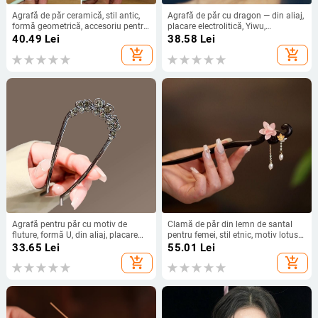
Agrafă de păr ceramică, stil antic,
Agrafă de păr cu dragon — din aliaj,
formă geometrică, accesoriu pentru
placare electrolitică, Yiwu,
cap
Primăvara 2024
40.49
Lei
38.58
Lei
add_shopping_cart
add_shopping_cart
Agrafă pentru păr cu motiv de
Clamă de păr din lemn de santal
fluture, formă U, din aliaj, placare
pentru femei, stil etnic, motiv lotus
electrolitică, stil simplu (Material:
floral, accesoriu pentru coafură
33.65
Lei
55.01
Lei
aliaj; Formă: U; Motiv: fluture;
add_shopping_cart
add_shopping_cart
Finisaj: placare electrolitică;
Categorie: agrafe de păr)