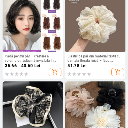
Padă pentru păr – creștere a
Elastic de păr din material textil cu
volumului, rădăcină invizibilă în
dantelă florală mică – făcut
zona vârfului, sârmă cu
manual, inspirație Japonia și
35.66 - 40.60
Lei
51.78
Lei
temperatură înaltă, tratament
Coreea, stil proaspăt și dulce,
add_shopping_cart
add_shopping_cart
mecanic
primăvara 2025