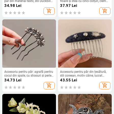
păr din material textil, stil Duckbill
floare și stea cu cinci colțuri, clemă
Clip, retro franțuzesc, lucrat manual,
cu arc, stil jazz, unisex; materiale:
34.98
Lei
37.97
Lei
clips cu gură ascuțită, stil retro
aliaj și fier; inserție: aliaj de cupru
add_shopping_cart
add_shopping_cart
literar
Accesoriu pentru păr: agrafă pentru
Accesoriu pentru păr din țesătură,
cocul din spate, cu strasuri și perle,
stil coreean, motiv câine, lucrat
pieptene cu patru dinți, metal, stil
manual, 2460
34.73
Lei
43.55
Lei
etnic feminin, finisaj diamantat
add_shopping_cart
add_shopping_cart