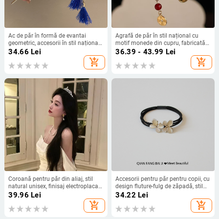
Ac de păr în formă de evantai
Agrafă de păr în stil național cu
geometric, accesorii în stil național
motif monede din cupru, fabricată
Hanfu, aliaj, finisaj cu ulei
manual din aliaj, origine Shandong,
34.66
Lei
36.39 - 43.99
Lei
toamnă 2025
add_shopping_cart
add_shopping_cart
Coroană pentru păr din aliaj, stil
Accesorii pentru păr pentru copii, cu
natural unisex, finisaj electroplacat,
design fluture-fulg de zăpadă, stil
cristale cu perforări punctuale
original, aliaj cu placare
39.96
Lei
34.22
Lei
argintie/aurie, Huai Bamboo Girl
add_shopping_cart
add_shopping_cart