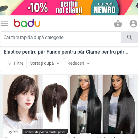
menu
shopping_basket
account_circle
search
Elastice pentru păr Funde pentru păr Clame pentru păr
Accesorii pentru păr
filter_list
keyboard_arrow_down
keyboard_arrow_down
Filtre
Sortați după
Reduceri