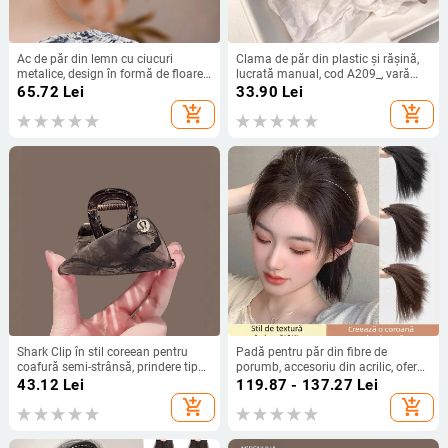
Ac de păr din lemn cu ciucuri
Clama de păr din plastic și rășină,
metalice, design în formă de floare,
lucrată manual, cod A209_, vară
stil simplu, accesorii pentru coc,
2025, stil chic
65.72
Lei
33.90
Lei
ambalare individuală
add_shopping_cart
add_shopping_cart
Shark Clip în stil coreean pentru
Padă pentru păr din fibre de
coafură semi-strânsă, prindere tip
porumb, accesoriu din acrilic, oferă
gripper, lucrat manual, origine:
volum la creștet, invizibilă, pufoasă
43.12
Lei
119.87 - 137.27
Lei
Jinhua, iarnă 2025
add_shopping_cart
add_shopping_cart