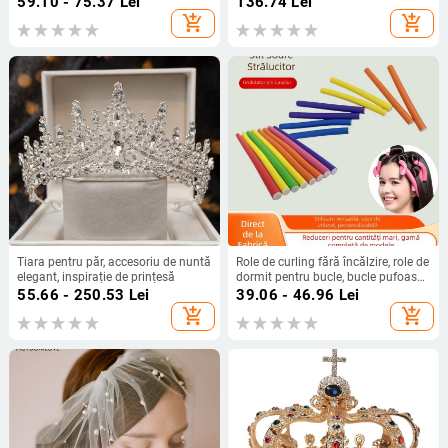
59.10 - 75.37
Lei
136.74
Lei
proces mecanic
construcție mecanică
add_shopping_cart
add_shopping_cart
Tiara pentru păr, accesoriu de nuntă
Role de curling fără încălzire, role de
elegant, inspirație de prințesă
dormit pentru bucle, bucle pufoase
la rădăcini, role pentru styling la
55.66 - 250.53
Lei
39.06 - 46.96
Lei
rece
add_shopping_cart
add_shopping_cart