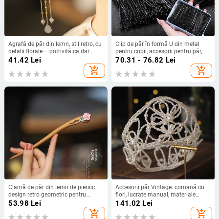
Agrafă de păr din lemn, stil retro, cu
Clip de păr în formă U din metal
detalii florale – potrivită ca dar
pentru copii, accesorii pentru păr,
pentru nuntă sau zi de naștere
toamna 2021
41.42
Lei
70.31 - 76.82
Lei
add_shopping_cart
add_shopping_cart
Clamă de păr din lemn de piersic –
Accesorii păr Vintage: coroană cu
design retro geometric pentru
flori, lucrate manual, materiale
Hanfu, purtare zilnică
mixte, formă de coroană, lansare
53.98
Lei
141.02
Lei
iarnă 2025, potrivit pentru nunți
add_shopping_cart
add_shopping_cart