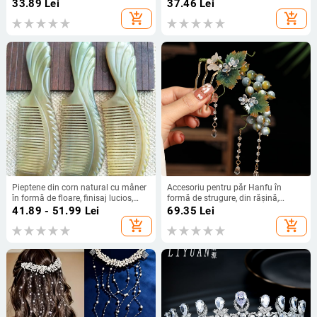
placare electroplată
aliaj, stil etnic, tratament diamant
33.89
Lei
37.46
Lei
add_shopping_cart
add_shopping_cart
Pieptene din corn natural cu mâner
Accesoriu pentru păr Hanfu în
în formă de floare, finisaj lucios,
formă de strugure, din rășină,
unisex, personalizare disponibilă
realizat manual, stil vintage Tang
41.89 - 51.99
Lei
69.35
Lei
cu ciucuri
add_shopping_cart
add_shopping_cart