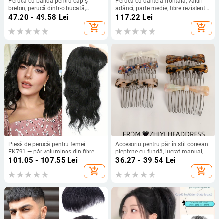
Perucă cu bandă pentru cap și
Perucă cu dantelă frontală, valuri
breton, perucă dintr-o bucată,
adânci, parte medie, fibre rezistente
Breton Qi, fibre rezistente la căldură,
la căldură, mecanism de fabricație,
47.20 - 49.58
Lei
117.22
Lei
creșterea volumului părului
aspect natural și respirabil
add_shopping_cart
add_shopping_cart
Piesă de perucă pentru femei
Accesoriu pentru păr în stil coreean:
FK791 — păr voluminos din fibre
pieptene cu fundă, lucrat manual,
rezistente la temperaturi înalte;
material acid acetic, iarna 2024
101.05 - 107.55
Lei
36.27 - 39.54
Lei
piesă de perucă; nu se poate vopsi
add_shopping_cart
add_shopping_cart
sau ondula