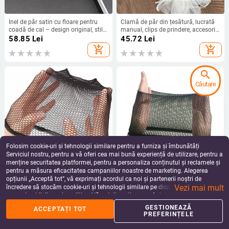
Inel de păr satin cu floare pentru
Clamă de păr din țesătură, lucrată
coadă de cal – design original, stil
manual, clips de prindere, accesorii
îndrăzneț, finisaj Seiko
pentru cap pentru femei, stil
58.85
Lei
45.72
Lei
Country, vara 2025
add_shopping_cart
add_shopping_cart
search
Căutare
Folosim cookie-uri și tehnologii similare pentru a furniza și îmbunătăți
Serviciul nostru, pentru a vă oferi cea mai bună experiență de utilizare, pentru a
menține securitatea platformei, pentru a personaliza conținutul și reclamele și
pentru a măsura eficacitatea campaniilor noastre de marketing. Alegerea
Rețea pentru perucă cu suport de
Plasă pentru perucă – respirabilă,
opțiunii „Acceptă tot”, vă exprimați acordul ca noi și partenerii noștri de
îngrijire și pieptene din oțel - model
fir termic rezistent, lungime medie-
Vezi mai mult
QY-J01, Cass, fibră rezistentă la
lungă, stil coreean, model H02, nu
încredere să stocăm cookie-uri și tehnologii similare pe dispozitivul dvs. în
37.83 - 79.51
Lei
37.03 - 37.21
Lei
temperaturi înalte
este potrivit pentru vopsire la
scopuri publicitare și analitice. Vă puteți gestiona preferințele în orice moment
add_shopping_cart
add_shopping_cart
temperaturi înalte
făcând clic pe „Gestionează preferințele”. Pentru mai multe informații, vă
GESTIONEAZĂ
ACCEPTAȚI TOT
rugăm să consultați
Politica noastră de confidențialitate
.
PREFERINȚELE