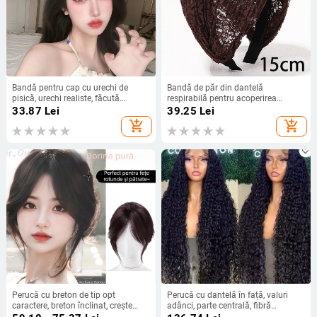
Bandă pentru cap cu urechi de
Bandă de păr din dantelă
pisică, urechi realiste, făcută
respirabilă pentru acoperirea
manual, materiale mixte, Saint ling,
părului alb, cu margine lată și clips
33.87
Lei
39.25
Lei
primăvara 2025, unisex
de păr
add_shopping_cart
add_shopping_cart
Perucă cu breton de tip opt
Perucă cu dantelă în față, valuri
caractere, breton înclinat, crește
adânci, parte centrală, fibră
volumul la creștet, păr de mătase,
rezistentă la temperaturi înalte,