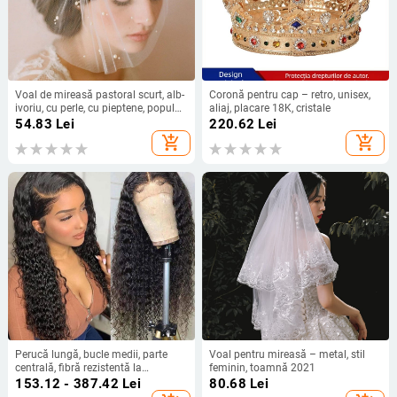
Voal de mireasă pastoral scurt, alb-
Coronă pentru cap – retro, unisex,
ivoriu, cu perle, cu pieptene, popular
aliaj, placare 18K, cristale
în comerț exterior european și
54.83
Lei
220.62
Lei
american, transfrontalier
add_shopping_cart
add_shopping_cart
Perucă lungă, bucle medii, parte
Voal pentru mireasă – metal, stil
centrală, fibră rezistentă la
feminin, toamnă 2021
temperatură, model ZH8105, pentru
153.12 - 387.42
Lei
80.68
Lei
femei, poate fi vopsită