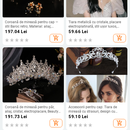
Coroană de mireasă pentru cap —
Tiara metalică cu cristale, placare
stil Baroc retro; Material: aliaj;
electroplatinată, stil ușor luxos,
Model: coroană; Finisare:
potrivită pentru nuntă
197.04
Lei
59.66
Lei
electroplacare; Categoria: accesorii
add_shopping_cart
add_shopping_cart
pentru păr
Coroană de mireasă pentru păr,
Accesoorii pentru cap: Tiara de
aliaj, cristal, electroplacare, Beauty
mireasă cu strasuri, design cu
bride
frunze, aliaj, cristal alb,
191.73
Lei
59.10
Lei
electroplăcare, personalizabil
add_shopping_cart
add_shopping_cart