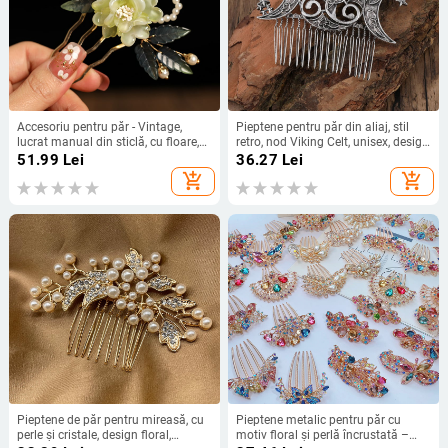
Accesoriu pentru păr - Vintage,
Pieptene pentru păr din aliaj, stil
lucrat manual din sticlă, cu floare,
retro, nod Viking Celt, unisex, design
pieptene pentru păr și ac lateral
geometric, placare electroplatină
51.99
Lei
36.27
Lei
Pf747-fz
add_shopping_cart
add_shopping_cart
Pieptene de păr pentru mireasă, cu
Pieptene metalic pentru păr cu
perle și cristale, design floral,
motiv floral și perlă încrustată –