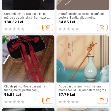
Coroană pentru cap din aliaj cu
Agrafă de păr cu design coadă de
mărgele de cristal, stil franțuzesc,
pește, stil antic, aliaj, motiv
design feminin, placare electroplată
animal/zodiac, finisaj vopsit
130.82
Lei
34.85
Lei
add_shopping_cart
add_shopping_cart
Clip de păr cu floare din satin și
Ac de păr din lemn — stil natural,
funda, metal, pentru copii,
marca Mei Mu Xi, ambalare en-gros
Primăvara 2021, de Romantic
96.05
Lei
57.79
Lei
Capital
add_shopping_cart
add_shopping_cart