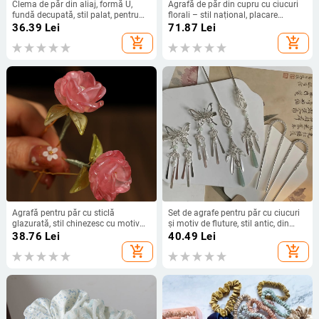
Clema de păr din aliaj, formă U,
Agrafă de păr din cupru cu ciucuri
fundă decupată, stil palat, pentru
florali – stil național, placare
coafuri zilnice
electroplată
36.39
Lei
71.87
Lei
add_shopping_cart
add_shopping_cart
Agrafă pentru păr cu sticlă
Set de agrafe pentru păr cu ciucuri
glazurată, stil chinezesc cu motiv
și motiv de fluture, stil antic, din
de floare — cod produs Gf728–fz,
aliaj, formă de fundă, finisaj emailat
38.76
Lei
40.49
Lei
brand Shang shangqian
la cuptor
add_shopping_cart
add_shopping_cart