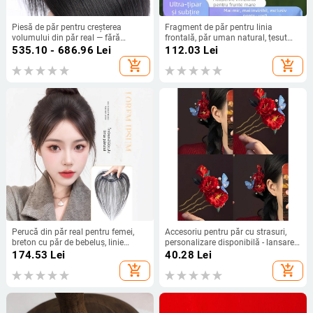
Piesă de păr pentru creșterea
Fragment de păr pentru linia
volumului din păr real — fără
frontală, păr uman natural, țesut
cusături, ușoară, acoperire pentru
manual, model 877, poate fi vopsit
535.10 - 686.96
Lei
112.03
Lei
păr gri, pufoasă, 30 cm
și tratat pentru perm
add_shopping_cart
add_shopping_cart
Perucă din păr real pentru femei,
Accesoriu pentru păr cu strasuri,
breton cu păr de bebeluș, linie
personalizare disponibilă - lansare
naturală a părului, ușoară și
toamnă 2025
174.53
Lei
40.28
Lei
invizibilă, piesă superioară drept
add_shopping_cart
add_shopping_cart
pentru coroana, 25 cm