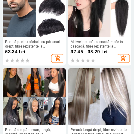
Perucă pentru bărbați cu păr scurt
Meiwei perucă cu coadă – păr în
drept, fibre rezistente la
cascadă, fibre rezistente la
temperatură, patch invizibil pe
temperatură înaltă, necompatibilă
53.34
Lei
37.45 - 38.20
Lei
creștet pentru acoperirea cheliei,
cu vopsirea la temperatură, pentru
add_shopping_cart
add_shopping_cart
model 3111, poate fi vopsită
femei
Perucă din păr uman, lungă,
Perucă lungă drept, fibre rezistente