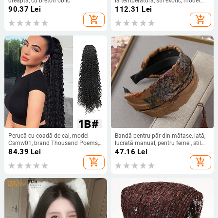
dreaptă, cu breton oblic
la temperatură, stil exotic, model
L190, aspect natural, modelează
90.37
Lei
112.31
Lei
fața
add_shopping_cart
add_shopping_cart
Perucă cu coadă de cal, model
Bandă pentru păr din mătase, lată,
Csmw01, brand Thousand Poems,
lucrată manual, pentru femei, stil
păr din fibră rezistentă la
franțuz retro
84.39
Lei
47.16
Lei
temperaturi înalte, tehnologie de
add_shopping_cart
add_shopping_cart
procesare: mecanism