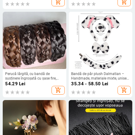
add_shopping_cart
add_shopping_cart
Perucă lărgită, cu bandă de
Bandă de păr plush Dalmatian –
susținere îngroșată cu șase fire,
Handmade, materiale mixte, unisex,
împletitură răsucită, cu bandă de
primăvara 2025
54.29
Lei
35.34 - 58.50
Lei
susținere pentru femei, o singură
add_shopping_cart
add_shopping_cart
bucată, cu os de pește, cu bandă de
susținere, accesorii de păr