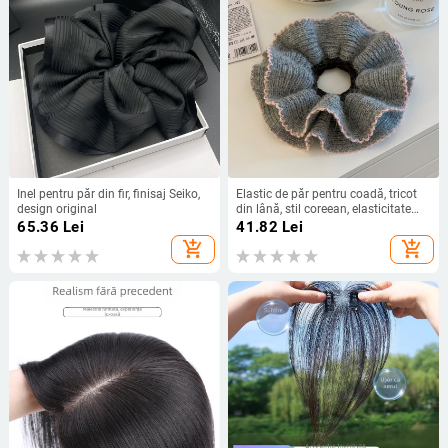
Inel pentru păr din fir, finisaj Seiko,
Elastic de păr pentru coadă, tricot
design original
din lână, stil coreean, elasticitate
înaltă, toamnă-iarna 2025
65.36
Lei
41.82
Lei
add_shopping_cart
add_shopping_cart