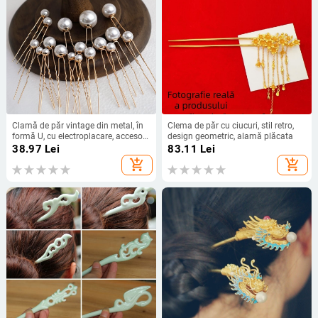
Clamă de păr vintage din metal, în
Clema de păr cu ciucuri, stil retro,
formă U, cu electroplacare, accesorii
design geometric, alamă plăcata
pentru nuntă, lansare primăvara
38.97
Lei
83.11
Lei
2025
add_shopping_cart
add_shopping_cart