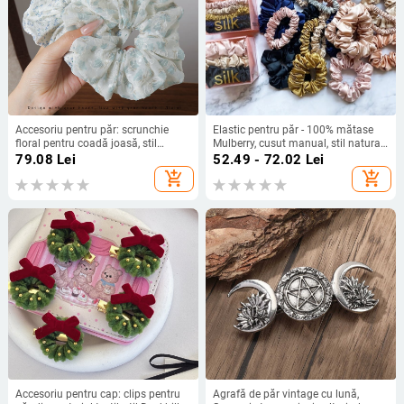
Accesoriu pentru păr: scrunchie
Elastic pentru păr - 100% mătase
floral pentru coadă joasă, stil
Mulberry, cusut manual, stil natural,
prințesă, proaspăt și dulce,
elasticitate ridicată, stil proaspăt și
79.08
Lei
52.49 - 72.02
Lei
primăvara 2025
dulce
add_shopping_cart
add_shopping_cart
Accesoriu pentru cap: clips pentru
Agrafă de păr vintage cu lună,