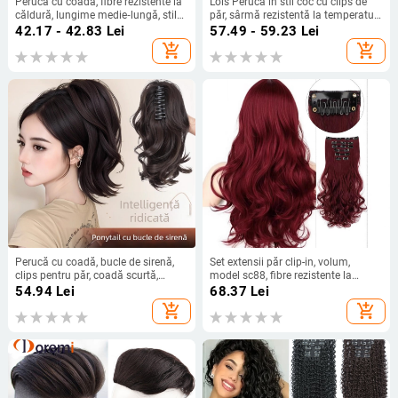
Perucă cu coadă, fibre rezistente la
Lois Perucă în stil coc cu clips de
căldură, lungime medie‑lungă, stil
păr, sârmă rezistentă la temperaturi
natural de tip curs de cascadă cu
înalte, opțiuni de clips: clip mic sau
42.17 - 42.83
Lei
57.49 - 59.23
Lei
bucle, model coadă cascadă, nu
clip mare, nu este compatibilă cu
add_shopping_cart
add_shopping_cart
poate fi vopsită sau îndreptată
vopsirea cu vopsea fierbinte
Perucă cu coadă, bucle de sirenă,
Set extensii păr clip-in, volum,
clips pentru păr, coadă scurtă,
model sc88, fibre rezistente la
coroană înaltă, fir rezistent la
temperatură înaltă, lungime șuviță
54.94
Lei
68.37
Lei
căldură
13 cm
add_shopping_cart
add_shopping_cart