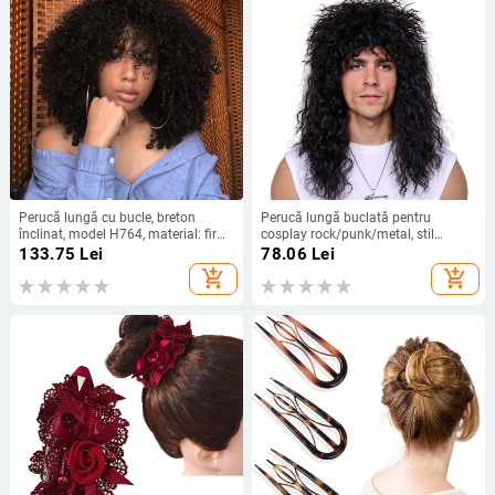
Perucă lungă cu bucle, breton
Perucă lungă buclată pentru
înclinat, model H764, material: fir
cosplay rock/punk/metal, stil
rezistent la temperaturi înalte, stil
antic/retro, fibre rezistente la
133.75
Lei
78.06
Lei
exotic, aspect natural și realist
temperatură, volum exploziv, Model
add_shopping_cart
add_shopping_cart
110