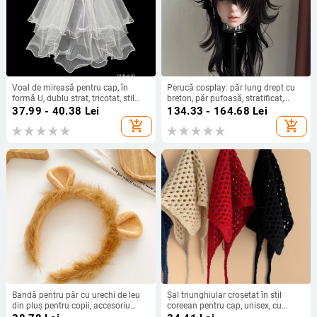
Voal de mireasă pentru cap, în
Perucă cosplay: păr lung drept cu
formă U, dublu strat, tricotat, stil
breton, păr pufoasă, stratificat,
feeric, pentru ședința foto de nuntă
perucă completă, simulare 2D
37.99 - 40.38
Lei
134.33 - 164.68
Lei
cosplay, fibre rezistente la
add_shopping_cart
add_shopping_cart
temperaturi înalte
Bandă pentru păr cu urechi de leu
Șal triunghiular croșetat în stil
din pluș pentru copii, accesoriu
coreean pentru cap, unisex, cu
drăguț pentru cosplay
plasă goală, accesorii pentru