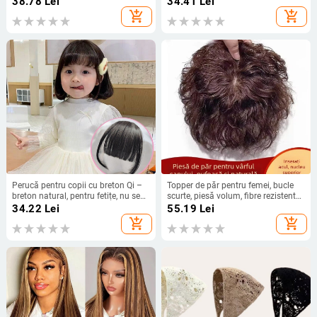
38.78
Lei
34.41
Lei
bentiță de păr, primăvara 2025
add_shopping_cart
add_shopping_cart
Perucă pentru copii cu breton Qi –
Topper de păr pentru femei, bucle
breton natural, pentru fetițe, nu se
scurte, piesă volum, fibre rezistente
vopsește și nu se face perm
la temperaturi înalte, mecanism de
34.22
Lei
55.19
Lei
atașare
add_shopping_cart
add_shopping_cart