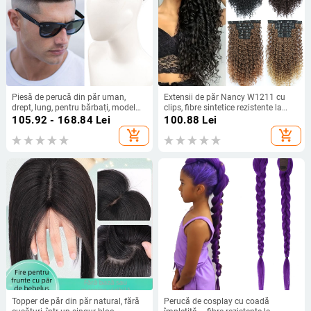
Piesă de perucă din păr uman,
Extensii de păr Nancy W1211 cu
drept, lung, pentru bărbați, model
clips, fibre sintetice rezistente la
BF139-BF142
temperatură, volum, pot fi vopsite și
105.92 - 168.84
Lei
100.88
Lei
permutate
add_shopping_cart
add_shopping_cart
Topper de păr din păr natural, fără
Perucă de cosplay cu coadă