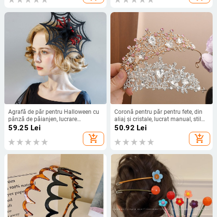
Agrafă de păr pentru Halloween cu
Coronă pentru păr pentru fete, din
pânză de păianjen, lucrare
aliaj și cristale, lucrat manual, stil
manuală, design original, clips
european și american, potrivită
59.25
Lei
50.92
Lei
lateral, model FJ-35-1
pentru nuntă, zi de naștere, festival
add_shopping_cart
add_shopping_cart