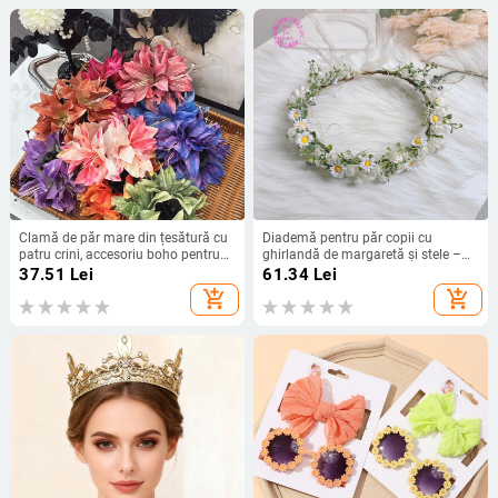
Clamă de păr mare din țesătură cu
Diademă pentru păr copii cu
patru crini, accesoriu boho pentru
ghirlandă de margaretă și stele –
plajă
lucrată manual, plastic/rășină,
37.51
Lei
61.34
Lei
Garland Brand, stil Fresh Mori
add_shopping_cart
add_shopping_cart