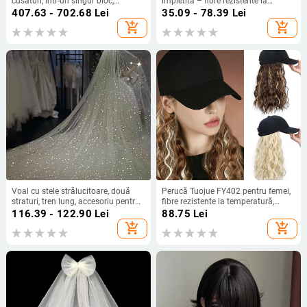
cusături, într-un singur bloc,
împletită – fibre rezistente la
complet lucrat manual, oferă volum
căldură, mecanism de construcție
407.63 - 702.68
Lei
35.09 - 78.39
Lei
și acoperire a părului alb, breton
add_shopping_cart
add_shopping_cart
drept sau înclinat
Voal cu stele strălucitoare, două
Perucă Tuojue FY402 pentru femei,
straturi, tren lung, accesoriu pentru
fibre rezistente la temperatură,
păr mireasă în stil pădure
mecanism de fabricație, nu poate fi
116.39 - 122.90
Lei
88.75
Lei
vopsită
add_shopping_cart
add_shopping_cart