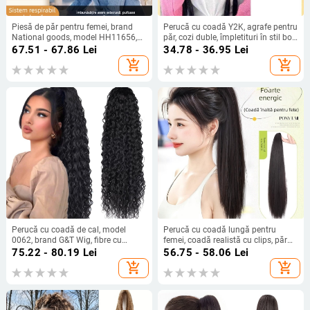
Piesă de păr pentru femei, brand
Perucă cu coadă Y2K, agrafe pentru
National goods, model HH11656,
păr, cozi duble, împletituri în stil box,
material păr: fibră rezistentă la
fir rezistent la temperaturi înalte,
67.51 - 67.86
Lei
34.78 - 36.95
Lei
temperaturi înalte, tip păr: drept
proces mecanic
add_shopping_cart
add_shopping_cart
Perucă cu coadă de cal, model
Perucă cu coadă lungă pentru
0062, brand G&T Wig, fibre cu
femei, coadă realistă cu clips, păr
temperatură înaltă, mecanism de
drept lung, fibră rezistentă la
75.22 - 80.19
Lei
56.75 - 58.06
Lei
fabricație
temperatură, model cu mecanism
add_shopping_cart
add_shopping_cart