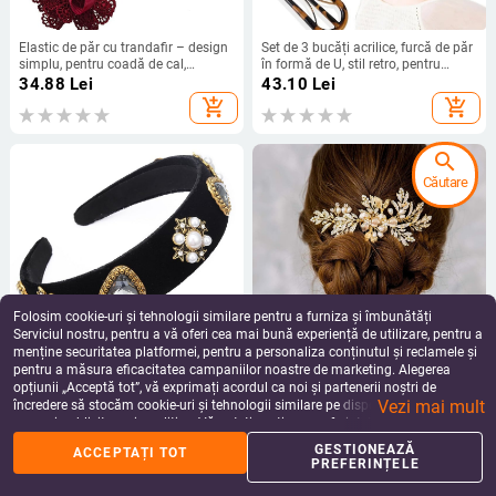
Elastic de păr cu trandafir – design
Set de 3 bucăți acrilice, furcă de păr
simplu, pentru coadă de cal,
în formă de U, stil retro, pentru
rezistent
femei
34.88
Lei
43.10
Lei
add_shopping_cart
add_shopping_cart
search
Căutare
Folosim cookie-uri și tehnologii similare pentru a furniza și îmbunătăți
Serviciul nostru, pentru a vă oferi cea mai bună experiență de utilizare, pentru a
menține securitatea platformei, pentru a personaliza conținutul și reclamele și
pentru a măsura eficacitatea campaniilor noastre de marketing. Alegerea
Bandă Barocă pentru femei,
Pieptene metalic pentru păr, pentru
opțiunii „Acceptă tot”, vă exprimați acordul ca noi și partenerii noștri de
material în carouri, lucrată manual,
femei — personalizare la comandă,
Vezi mai mult
formă de constelație, accesorii
ambalare individuală, accesorii
încredere să stocăm cookie-uri și tehnologii similare pe dispozitivul dvs. în
47.89
Lei
54.38
Lei
pentru cap
pentru cap
scopuri publicitare și analitice. Vă puteți gestiona preferințele în orice moment
add_shopping_cart
add_shopping_cart
făcând clic pe „Gestionează preferințele”. Pentru mai multe informații, vă
GESTIONEAZĂ
ACCEPTAȚI TOT
rugăm să consultați
Politica noastră de confidențialitate
.
PREFERINȚELE