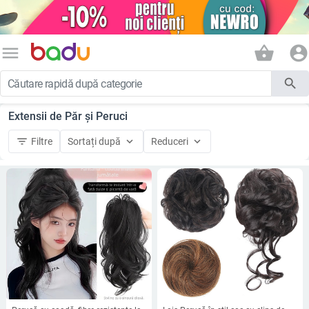
menu
shopping_basket
account_circle
search
Extensii de Păr și Peruci
filter_list
keyboard_arrow_down
keyboard_arrow_down
Filtre
Sortați după
Reduceri