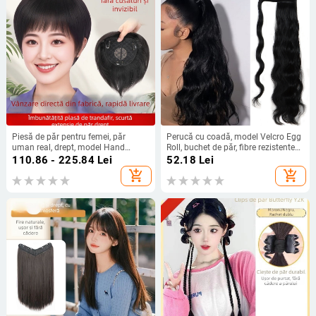
Piesă de păr pentru femei, păr
Perucă cu coadă, model Velcro Egg
uman real, drept, model Hand
Roll, buchet de păr, fibre rezistente
Needle Straight Hair Block, nu se
la temperaturi înalte, mecanism
110.86 - 225.84
Lei
52.18
Lei
vopsește și nu se ondulează
add_shopping_cart
add_shopping_cart