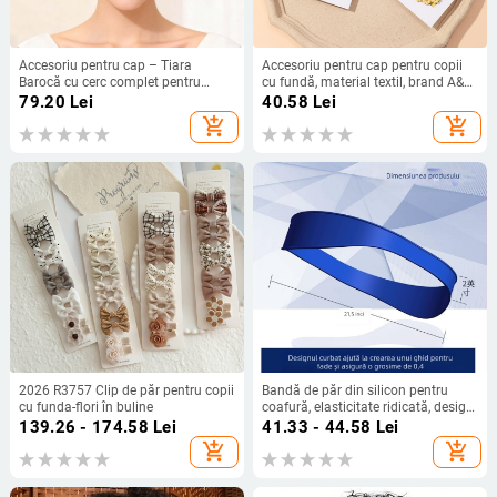
Accesoriu pentru cap – Tiara
Accesoriu pentru cap pentru copii
Barocă cu cerc complet pentru
cu fundă, material textil, brand A&A
nunți, aliaj, placare electrolitică,
BOW, ambalare individuală,
79.20
Lei
40.58
Lei
unisex, brand Tuan Ming
personalizare disponibilă
add_shopping_cart
add_shopping_cart
2026 R3757 Clip de păr pentru copii
Bandă de păr din silicon pentru
cu funda-flori în buline
coafură, elasticitate ridicată, design
modern minimalist, șablon pentru
139.26 - 174.58
Lei
41.33 - 44.58
Lei
linia gâtului
add_shopping_cart
add_shopping_cart