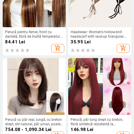
Perucă pentru femei, front cu
Headwear: Women's hollow-knit
dantelă, fibră de înaltă temperatură,
headscarf with lace-up triangular
păr lung drept, parte centrală
headband, Japanese pastoral style
84.41
Lei
35.95
Lei
(Material: Other; Kind: Headbands,
add_shopping_cart
add_shopping_cart
hair ties; Shape: Women's; Season:
2025 Summer)
Perucă cu păr real, lungă, cu breton
Perucă, păr lung drept cu breton,
drept, stil natural, păr uman, poate
fibră sintetică rezistentă la
fi vopsită sau îndreptată
temperaturi, model G924, breton
754.08 - 1,090.34
Lei
146.98
Lei
drept sau înclinat, conferă volum