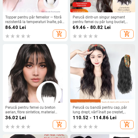
Topper pentru păr femeilor — fibră
Perucă dintr-un singur segment
rezistentă la temperaturi înalte, păr
pentru femei cu păr lung buclat,
drept, procesare mecanică, nu se
aspect fără sudură, fibre rezistente
86.40
Lei
69.46 - 80.82
Lei
poate vopsi și nu se poate face
la temperaturi înalte, păr în stil
add_shopping_cart
add_shopping_cart
perm
coreean
Perucă pentru femei cu breton
Perucă cu bandă pentru cap, păr
aerian, fibre sintetice, material
lung drept, vârf înalt pe creștet,
termorezistent, model KQLH
capac dintr-o bucată care acoperă
36.02
Lei
110.52 - 114.86
Lei
jumătate de cap, breton reglabil
add_shopping_cart
add_shopping_cart
(drept sau înclinat), modele AT358
AT381, sârmă rezistentă la
temperatură, aspect natural