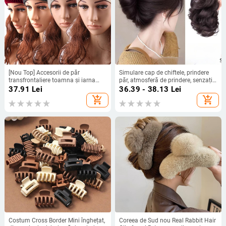
[Nou Top] Accesorii de păr
Simulare cap de chiftele, prindere
transfrontaliere toamna și iarna
păr, atmosferă de prindere, senzație
lână tricotată bandă de păr caldă
de fiică, mugur, disc cranian
37.91
Lei
36.39 - 38.13
Lei
sport bandă de susținere ureche
superior înalt, păr pufos, contract
add_shopping_cart
add_shopping_cart
protector bandă de păr europeană
incremental, disc, artefact de păr
și americană bandă de susținere
Costum Cross Border Mini înghețat,
Coreea de Sud nou Real Rabbit Hair