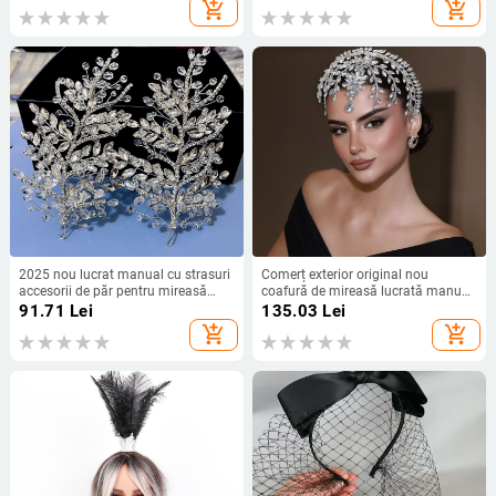
pentru rochie de banchet, prințesă,
atmosferă de fotografiere, voal de
add_shopping_cart
add_shopping_cart
rit de braț, coroană de perle
coafură
2025 nou lucrat manual cu strasuri
Comerț exterior original nou
accesorii de păr pentru mireasă
coafură de mireasă lucrată manual
accesorii laterale coroană de păr
cu strasuri lanț pandantiv bandă de
91.71
Lei
135.03
Lei
strălucitoare pentru rochie de
păr accesorii rochie de mireasă
add_shopping_cart
add_shopping_cart
mireasă DZ25
DZ009