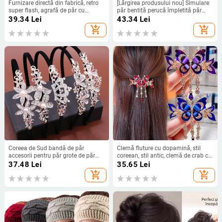
Furnizare directă din fabrică, retro
[Lărgirea produsului nou] Simulare
super flash, agrafă de păr cu
păr bentiță perucă împletită păr
strasuri de smarald, super zână,
peruci acoperi păr alb artefact
39.34
Lei
43.34
Lei
clemă laterală, breton, clemă de
pentru a crește părul de pe cap
add_shopping_cart
add_shopping_cart
rață
Coreea de Sud bandă de păr
Clemă fluture cu dopamină, stil
accesorii pentru păr grote de păr
coreean, stil antic, clemă de crab cu
spălare facială bandă de păr stras
ciucuri, cataramă elegantă, complet
37.48
Lei
35.65
Lei
perlă agrafă breton agrafă de păr
potrivită, cu agrafă de păr
add_shopping_cart
add_shopping_cart
presiune agrafă accesorii pentru
cap pentru adulți