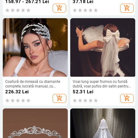
generos, gene din dantelă, lungime
frunză accesoriu de păr pentru
158.97 - 267.21
Lei
37.18
Lei
fără pieptene *
mireasă coafură vintage agrafă de
add_shopping_cart
add_shopping_cart
păr cu frunze bijuterii pentru
doamne
Coafură de mireasă cu diamante
Voal lung super frumos cu fundă
complete, lucrată manual, cu
dublă, voal pufos din satin pentru
strasuri, coroană de păr, accesorii
mireasă franceză, fotografie de
226.32
Lei
52.31
Lei
de păr pentru petrecere de nuntă
nuntă, înregistrare foto
add_shopping_cart
add_shopping_cart
DZ090