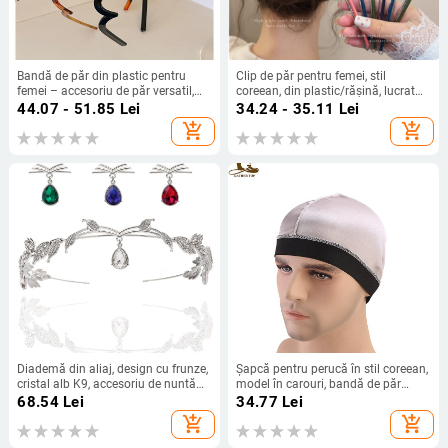
Bandă de păr din plastic pentru
Clip de păr pentru femei, stil
femei – accesoriu de păr versatil,
coreean, din plastic/rășină, lucrat
dimensiune mare
manual, clip dintr-o singură bucată
44.07 - 51.85
Lei
34.24 - 35.11
Lei
add_shopping_cart
add_shopping_cart
Diademă din aliaj, design cu frunze,
Șapcă pentru perucă în stil coreean,
cristal alb K9, accesoriu de nuntă
model în carouri, bandă de păr
pentru cap
pentru yoga, design în formă de U
68.54
Lei
34.77
Lei
add_shopping_cart
add_shopping_cart