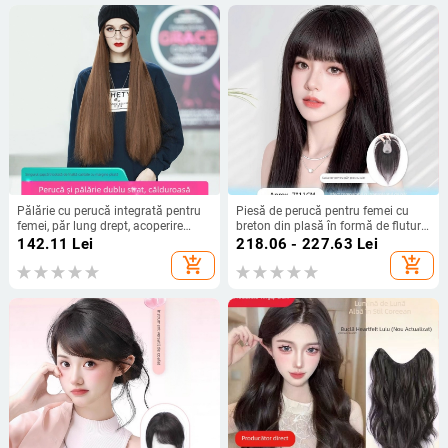
Pălărie cu perucă integrată pentru
Piesă de perucă pentru femei cu
femei, păr lung drept, acoperire
breton din plasă în formă de fluture,
completă a capului, model 966, stil
păr natural, model 712, păr drept,
142.11
Lei
218.06 - 227.63
Lei
natural și simplu
poate fi vopsită și îndreptată
add_shopping_cart
add_shopping_cart