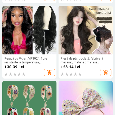
Proces: țesut manual; Breton: opt;
Vopsire/coafare permisă; Tip păr:
drept)
Perucă cu V-part VP3024, fibre
Piesă de păr, buclată, fabricată
rezistente la temperatură,
mecanic, material: mătase
mecanism, volum
rezistentă la temperaturi înalte
130.39
Lei
128.14
Lei
(Brand: Nini Wig; Material: Mătase
add_shopping_cart
add_shopping_cart
cu temperatură înaltă; Tip: buclată;
Tehnică: producție mecanică;
Vopsire/Perm: Nu poate fi vopsită
sau perm)