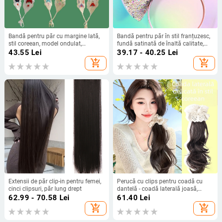
Bandă pentru păr cu margine lată,
Bandă pentru păr în stil franțuzesc,
stil coreean, model ondulat,
fundă satinată de înaltă calitate,
personalizabilă la comandă,
pentru femei, din material, lucrată
43.55
Lei
39.17 - 40.25
Lei
potrivită pentru nunți, amintiri de
manual, primăvara 2025
add_shopping_cart
add_shopping_cart
călătorie și cadouri corporative
Extensii de păr clip-in pentru femei,
Perucă cu clips pentru coadă cu
cinci clipsuri, păr lung drept
dantelă - coadă laterală joasă,
bucle stratificate mari, fibre
62.99 - 70.58
Lei
61.40
Lei
sintetice rezistente la căldură
add_shopping_cart
add_shopping_cart