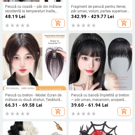
Perucă cu coadă – păr din mătase
Fragment de perucă pentru femei,
rezistentă la temperaturi înalte,
păr uman, volum, partea superioară
prelucrare mecanică, model 7057,
a perucii, poate fi vopsit sau buclat
48.19
Lei
342.99 - 429.77
Lei
nu poate fi vopsită sau tratată cu
add_shopping_cart
add_shopping_cart
perm
Perucă cu breton - Model: Ecran de
Perucă cu bandă împletită și breton
mătase cu două straturi, Țesătură
— păr uman, mecanism, acoperă
semi-manuală, Fir rezistent la
părul gri și subțierea părului, potrivit
66.31 - 69.58
Lei
39.60 - 61.94
Lei
temperaturi înalte, Tip breton:
pentru femei
add_shopping_cart
add_shopping_cart
uniform și oblic, Schimbare a
formei