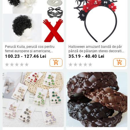
Perucă Kuila, perucă cos pentru
Halloween amuzant bandă de păr
femei europene și americane,
pânză de păianjen stereo decorativ
vrăjitoare alb-negru, Kuila, Cruella,
coafură fantomă festival truc-or-
100.23 - 127.46
Lei
35.19 - 40.40
Lei
păr scurt și creț, en-gros din fabrică
treat mic păianjen bijuterii
add_shopping_cart
add_shopping_cart
producător desene animate