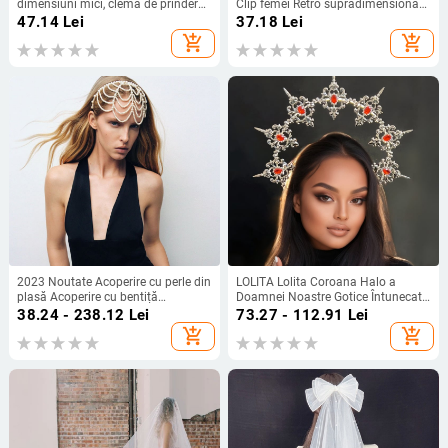
dimensiuni mici, clemă de prindere,
Clip femei Retro supradimensionat
clemă dreptunghiulară cu breton,
păr clip rechin clip de înaltă calitate
47.14
Lei
37.18
Lei
agrafă de păr spartă, agrafă mică,
Sense Back Head plush Grab Clip
add_shopping_cart
add_shopping_cart
accesorii de păr pentru femei
2023 Noutate Acoperire cu perle din
LOLITA Lolita Coroana Halo a
plasă Acoperire cu bentiță
Doamnei Noastre Gotice Întunecate
Acoperire cu pălării Acoperire cu
Accesorii de Păr dress Up Exagerat
38.24 - 238.12
Lei
73.27 - 112.91
Lei
pălării
Catwalk Performance Headwear
add_shopping_cart
add_shopping_cart