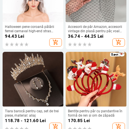
Halloween pene coroană pălării
Accesorii de păr Amazon, accesorii
femei carnaval high-end stras
vintage din plasă pentru păr, voal
pălării gotice mascarada accesorii
cu fundă, felicitări pentru păr, bal,
94.43
Lei
36.74 - 44.25
Lei
nuntă, petrecere, pălării
add_shopping_cart
add_shopping_cart
Tiara barocă pentru cap, set de trei
Bentițe pentru păr cu pandantive în
piese, material: aliaj
formă de ren și om de zăpadă
118.78 - 121.60
Lei
170.85
Lei
add_shopping_cart
add_shopping_cart