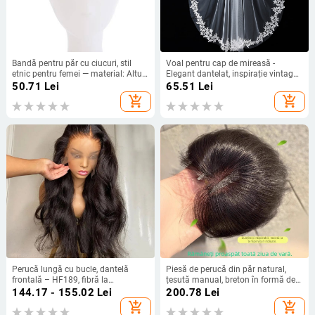
Bandă pentru păr cu ciucuri, stil
Voal pentru cap de mireasă -
etnic pentru femei — material: Altul;
Elegant dantelat, inspirație vintage;
categorie: Accesorii pentru cap;
Material: Țesătură; Stil: Elegant,
50.71
Lei
65.51
Lei
Toamnă 2024.
feminin; An/Sezon: Vară 2024
add_shopping_cart
add_shopping_cart
Perucă lungă cu bucle, dantelă
Piesă de perucă din păr natural,
frontală – HF189, fibră la
țesută manual, breton în formă de
temperaturi înalte, aspect natural,
opt (lanugo) pentru acoperirea liniei
144.17 - 155.02
Lei
200.78
Lei
stil exotic
părului; invizibil, natural, ușor și
add_shopping_cart
add_shopping_cart
respirabil (Material: păr natural;