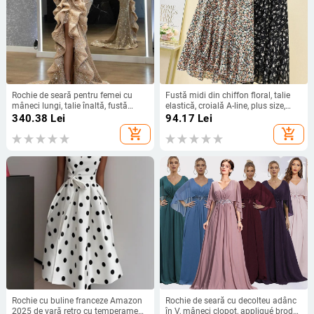
Rochie de seară pentru femei cu
Fustă midi din chiffon floral, talie
mâneci lungi, talie înaltă, fustă
elastică, croială A-line, plus size,
lungă, țesătură spray metalică,
siluetă drapată
340.38
Lei
94.17
Lei
poliester 95%+
add_shopping_cart
add_shopping_cart
Rochie cu buline franceze Amazon
Rochie de seară cu decolteu adânc
2025 de vară retro cu temperament
în V, mâneci clopot, appliqué brodat