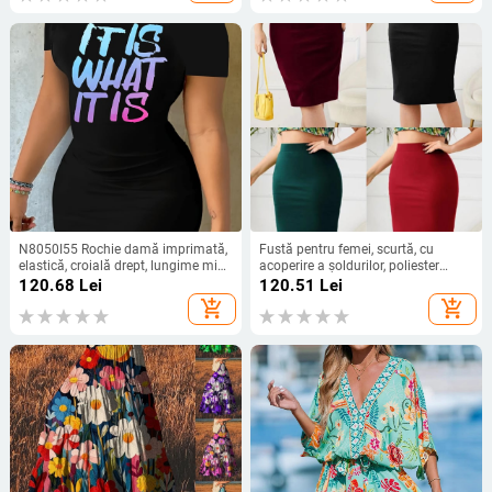
N8050I55 Rochie damă imprimată,
Fustă pentru femei, scurtă, cu
elastică, croială drept, lungime midi,
acoperire a șoldurilor, poliester
poliester 90–95%
95%+, vară 2024, stil office
120.68
Lei
120.51
Lei
add_shopping_cart
add_shopping_cart