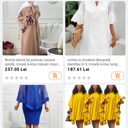
Rochie damă tip pulover, culoare
rochie cu broderie decupată,
solidă, croială A-line, mâneci clopot,
decolteu în V, croială A-line, lungime
poliester
midi
257.05
Lei
187.61
Lei
add_shopping_cart
add_shopping_cart