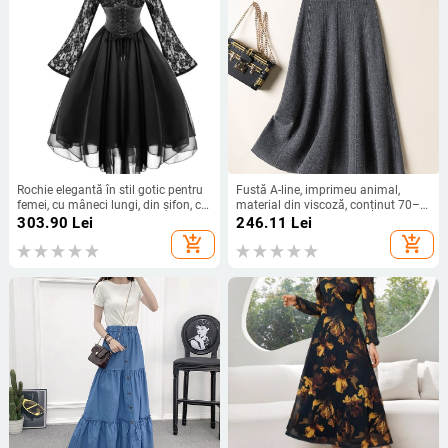
Rochie elegantă în stil gotic pentru
Fustă A-line, imprimeu animal,
femei, cu mâneci lungi, din șifon, cu
material din viscoză, conținut 70–
cusături din dantelă, 2023
80%, iarna 2024
303.90
Lei
246.11
Lei
add_shopping_cart
add_shopping_cart