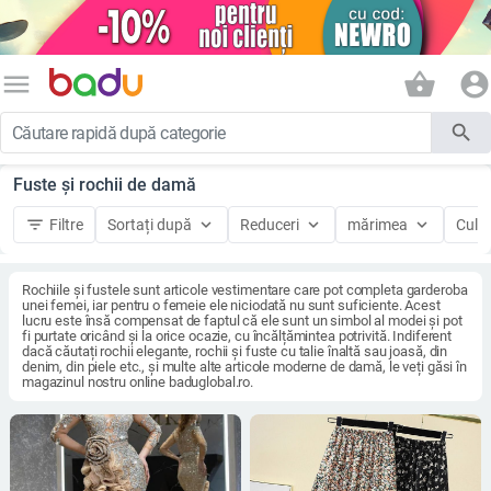
menu
shopping_basket
account_circle
search
Fuste și rochii de damă
filter_list
keyboard_arrow_down
keyboard_arrow_down
keyboard_arrow_down
Filtre
Sortați după
Reduceri
mărimea
Culo
Rochiile și fustele sunt articole vestimentare care pot completa garderoba
unei femei, iar pentru o femeie ele niciodată nu sunt suficiente. Acest
lucru este însă compensat de faptul că ele sunt un simbol al modei și pot
fi purtate oricând și la orice ocazie, cu încălțămintea potrivită. Indiferent
dacă căutați rochii elegante, rochii și fuste cu talie înaltă sau joasă, din
denim, din piele etc., și multe alte articole moderne de damă, le veți găsi în
magazinul nostru online baduglobal.ro.