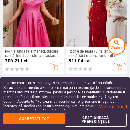
search
Căutare
Rochie lungă fără mâneci, culoare
Rochie de seară cu halter, paiete,
solidă, țesut poliester cu elastan, stil
lungă, fără mâneci, cu slit, din
japonez-koreean leisure, croială
poliester/spandex
300.21
Lei
311.04
Lei
oversized
add_shopping_cart
add_shopping_cart
Folosim cookie-uri și tehnologii similare pentru a furniza și îmbunătăți
Serviciul nostru, pentru a vă oferi cea mai bună experiență de utilizare, pentru a
menține securitatea platformei, pentru a personaliza conținutul și reclamele și
pentru a măsura eficacitatea campaniilor noastre de marketing. Alegerea
opțiunii „Acceptă tot”, vă exprimați acordul ca noi și partenerii noștri de
Vezi mai mult
încredere să stocăm cookie-uri și tehnologii similare pe dispozitivul dvs. în
scopuri publicitare și analitice. Vă puteți gestiona preferințele în orice moment
făcând clic pe „Gestionează preferințele”. Pentru mai multe informații, vă
GESTIONEAZĂ
ACCEPTAȚI TOT
rugăm să consultați
Politica noastră de confidențialitate
.
PREFERINȚELE