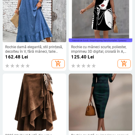
Rochie damă elegantă, stil prințesă,
Rochie cu mâneci scurte, poliester,
decolteu în V, fără mâneci, talie
imprimeu 3D digital, croială în A,
reglabilă, lungime midi, poliester cu
lungime medie, guler rotund
162.48
Lei
125.40
Lei
elastan
add_shopping_cart
add_shopping_cart