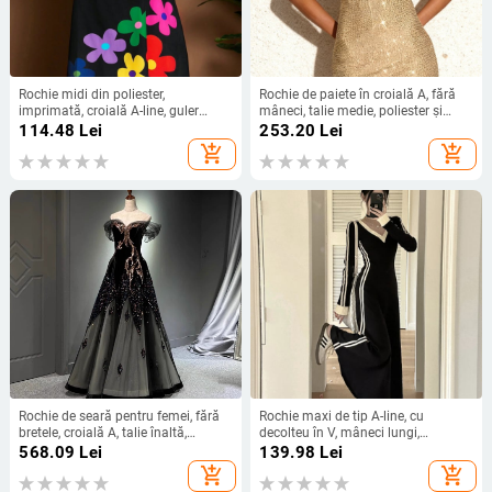
Rochie midi din poliester,
Rochie de paiete în croială A, fără
imprimată, croială A-line, guler
mâneci, talie medie, poliester și
rotund și mâneci scurte
elastan, detalii colaj, potrivită
114.48
Lei
253.20
Lei
pentru petreceri
add_shopping_cart
add_shopping_cart
Rochie de seară pentru femei, fără
Rochie maxi de tip A-line, cu
bretele, croială A, talie înaltă,
decolteu în V, mâneci lungi,
mâneci 3/4, fustă lungă
poliester, imprimeu color-block
568.09
Lei
139.98
Lei
add_shopping_cart
add_shopping_cart