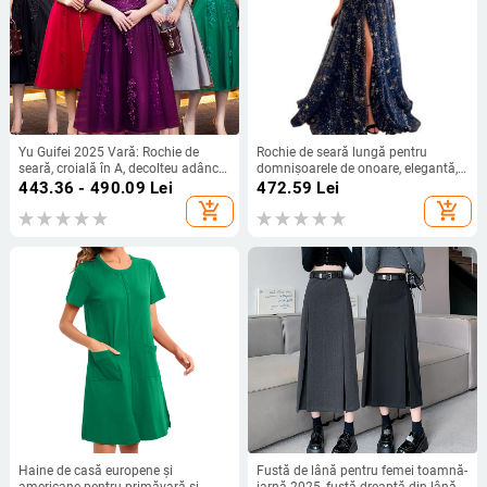
Yu Guifei 2025 Vară: Rochie de
Rochie de seară lungă pentru
seară, croială în A, decolteu adânc
domnișoarele de onoare, elegantă,
în V, lungă, talie înaltă
din spandex extensibil
443.36 - 490.09
Lei
472.59
Lei
add_shopping_cart
add_shopping_cart
Haine de casă europene și
Fustă de lână pentru femei toamnă-
americane pentru primăvară și
iarnă 2025, fustă dreaptă din lână