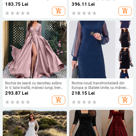
nou, talie subțire, fustă pentru femei
cu paiete, croială lungă A-line
183.75
Lei
396.11
Lei
add_shopping_cart
add_shopping_cart
Rochie de seară cu decolteu adânc
Rochie nouă transfrontalieră din
în V, talie înaltă, mâneci lungi, tren
Europa și Statele Unite, cu mânecă
mic, fustă lungă
lungă, plasă, cusături argintii, cu
293.87
Lei
218.15
Lei
guler rotund, industrie grea, fustă
add_shopping_cart
add_shopping_cart
elegantă de calitate la modă