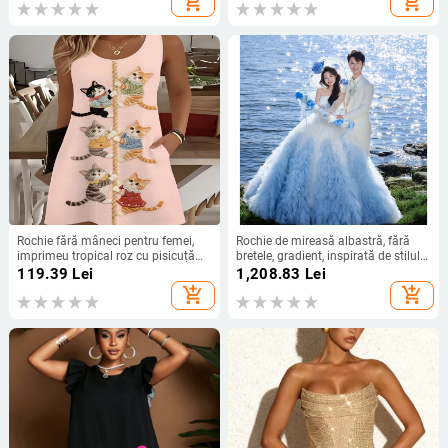
add_shopping_cart
add_shopping_cart
Rochie fără mâneci pentru femei,
Rochie de mireasă albastră, fără
imprimeu tropical roz cu pisicuță
bretele, gradient, inspirată de stilul
cățărând pe o frânghie
francez, simplă și proaspătă pentru
119.39
Lei
1,208.83
Lei
ședințe foto
add_shopping_cart
add_shopping_cart