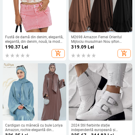
Fustă de damă din denim, elegantă,
M2698 Amazon Femei Orientul
elegantă, din denim, nouă, la modă,
Mijlociu musulman Nou șifon
pentru femei, din Europa și America,
culoare solidă curea lungă modă
190.37
Lei
319.09
Lei
2025
rochie elegantă
add_shopping_cart
add_shopping_cart
Cardigan cu mânecă cu bule Loriya
2024 Stil fierbinte stație
Amazon, rochie elegantă din
independentă europeană și
material strălucitor, colorată, de
americană transfrontalieră Amazon