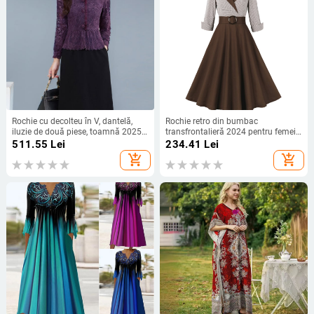
Rochie cu decolteu în V, dantelă,
Rochie retro din bumbac
iluzie de două piese, toamnă 2025,
transfrontalieră 2024 pentru femei,
lungime midi
stil Hepburn european și american,
511.55
Lei
234.41
Lei
carouri, cu mânecă trei sferturi,
add_shopping_cart
add_shopping_cart
fustă cu tiv mare, culoare cafea