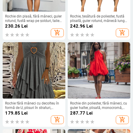
Rochie din plasă, fără mâneci, guler
Rochie, țesătură de poliester, fustă
rotund, fustă wrap pe șolduri, talie
plisată, guler rotund, mânecă lungă,
medie
talie liberă
230.26
Lei
242.96
Lei
add_shopping_cart
add_shopping_cart
Rochie fără mâneci cu decolteu în
Rochie din poliester, fără mâneci, cu
formă de U, plisuri în straturi,
guler halter, plisată, monocromă,
croială A-line, lungime midi,
lungime scurtă
179.85
Lei
287.77
Lei
poliester cu elastan (<30%)
add_shopping_cart
add_shopping_cart