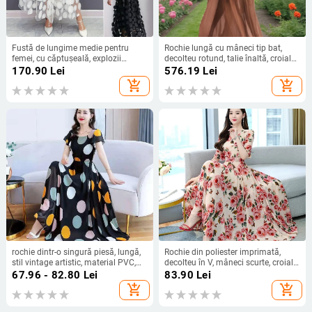
Fustă de lungime medie pentru
Rochie lungă cu mâneci tip bat,
femei, cu căptușeală, explozii
decolteu rotund, talie înaltă, croială
transfrontaliere europene și
A-line, fermoar
170.90
Lei
576.19
Lei
americane, primăvară și vară,
add_shopping_cart
add_shopping_cart
tridimensional, cusut decorativ,
plasă, cusut, fustă
rochie dintr-o singură piesă, lungă,
Rochie din poliester imprimată,
stil vintage artistic, material PVC,
decolteu în V, mâneci scurte, croială
decolteu rotund, mâneci scurte,
în linie A, lungime medie
67.96 - 82.80
Lei
83.90
Lei
primăvara 2025
add_shopping_cart
add_shopping_cart