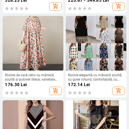
326.25
Lei
225.67 - 344.83
Lei
vară 2024, abayaLR789
Aliexpress cu nasturi arse cu laser
add_shopping_cart
add_shopping_cart
și fermoar goale cizme
Rochie de vară retro cu mânecă
Rochie elegantă cu mânecă scurtă,
scurtă și pulover literar, varietate
cu guler rotund, confortabilă, cu
multicoloră, pentru comerț exterior,
buzunar, de culoare contrastantă,
176.30
Lei
172.14
Lei
2024, fustă A-line pentru femei,
pentru femei, de vară 2025,
add_shopping_cart
add_shopping_cart
mărime plus, lejeră
europene și americane