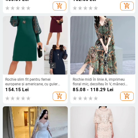
mâneci volante 88336
Europa și America, 2025
add_shopping_cart
add_shopping_cart
Rochie slim fit pentru femei
Rochie midi în linie A, imprimeu
europene și americane, cu guler
floral mic, decolteu în V, mâneci
înalt, mânecă lungă, cu mânecă
scurte.
154.15
Lei
85.08 - 118.29
Lei
goală din dantelă, cusătură
add_shopping_cart
add_shopping_cart
transfrontalieră