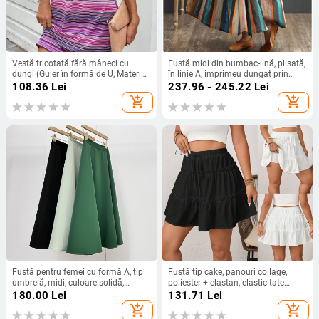
Vestă tricotată fără mâneci cu
Fustă midi din bumbac-lină, plisată,
dungi (Guler în formă de U, Material
în linie A, imprimeu dungat prin
Milk Shreds, Polyester, vara 2025)
vopsire, stil casual artistic
108.36
Lei
237.96 - 245.22
Lei
add_shopping_cart
add_shopping_cart
Fustă pentru femei cu formă A, tip
Fustă tip cake, panouri collage,
umbrelă, midi, culoare solidă,
poliester + elastan, elasticitate
poliester cu elastan, fermoar, micro-
micro, vară 2025
180.00
Lei
131.71
Lei
elastic
add_shopping_cart
add_shopping_cart