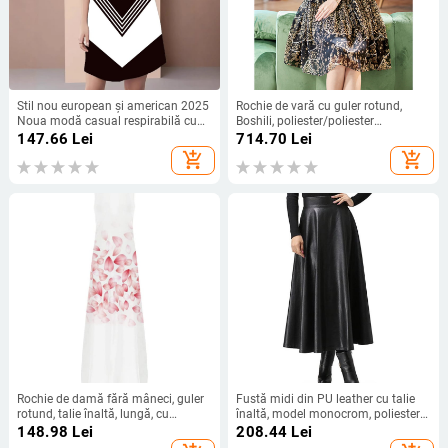
Stil nou european și american 2025
Rochie de vară cu guler rotund,
Noua modă casual respirabilă cu
Boshili, poliester/poliester
guler rotund Rochie de vestă
(poliester), fustă în formă de A,
147.66
Lei
714.70
Lei
mânecă scurtă, elegantă, mărime
add_shopping_cart
add_shopping_cart
medie
Rochie de damă fără mâneci, guler
Fustă midi din PU leather cu talie
rotund, talie înaltă, lungă, cu
înaltă, model monocrom, poliester
imprimeu floral și imprimare
cu până la 30% elastan, fără
148.98
Lei
208.44
Lei
digitală pe poliester.
călcare, toamna 2022