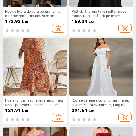
Rochie lejeră de vară pentru femei,
Pettiskirt, lungă talie înaltă, model
mărime mare, din amestec de
monocrom, țesătură poliester,
bumbac și in, imprimeu, decolteu în
conținut poliester 80–90%,
173.93
Lei
169.34
Lei
V, mâneci scurte, croială în A-line,
microelastic
add_shopping_cart
add_shopping_cart
stil artistic
Fustă lungă în stil sirenă, imprimeu
Rochie de seară cu un umăr, mâneci
floral, poliester, microelasticitate,
scurte, 70–80% poliester, lungime
vară 2024, stil japonezo-coreean de
până la podea, potrivită pentru
121.91
Lei
391.64
Lei
relaxare
evenimente corporative
add_shopping_cart
add_shopping_cart