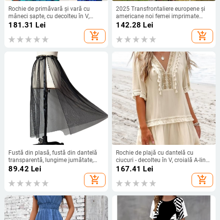
Rochie de primăvară și vară cu
2025 Transfrontaliere europene și
mâneci șapte, cu decolteu în V,
americane noi femei imprimate
plisată, cu nasturi, stil european și
fustă de mărime mare vrac guler
181.31
Lei
142.28
Lei
american pentru femei, 20223
rotund halat missi rochie de
add_shopping_cart
add_shopping_cart
vacanță la malul mării
Fustă din plasă, fustă din dantelă
Rochie de plajă cu dantelă cu
transparentă, lungime jumătate,
ciucuri - decolteu în V, croială A-line
fustă medie, talie înaltă, drapată cu
midi, mâneci scurte, viscoză
89.42
Lei
167.41
Lei
un singur strat
add_shopping_cart
add_shopping_cart