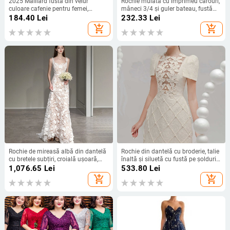
2025 Maillard fustă din velur
Rochie mulată cu imprimeu carouri,
culoare cafenie pentru femei,
mâneci 3/4 și guler bateau, fustă
toamnă, șiret neregulat, croială în A,
lungă
184.40
Lei
232.33
Lei
lungime medie
add_shopping_cart
add_shopping_cart
Rochie de mireasă albă din dantelă
Rochie din dantelă cu broderie, talie
cu bretele subțiri, croială ușoară,
înaltă și siluetă cu fustă pe șolduri,
execuție rafinată, siluetă sirenă,
decolteu rotund, mâneci scurte
1,076.65
Lei
533.80
Lei
rochie de seară de logodnă, croială
add_shopping_cart
add_shopping_cart
slim.