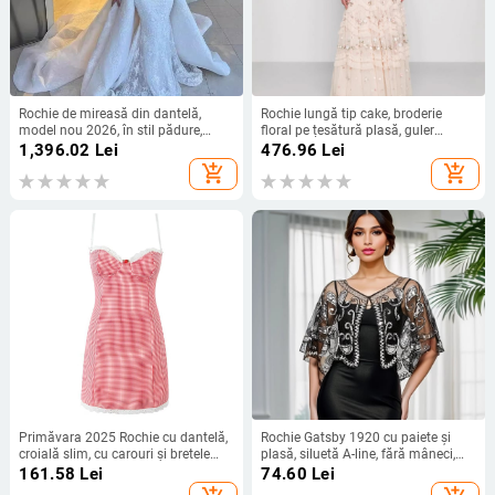
Rochie de mireasă din dantelă,
Rochie lungă tip cake, broderie
model nou 2026, în stil pădure,
floral pe țesătură plasă, guler
mâneci lungi, siluetă sirenă
rotund, mâneci cu petale; poliester.
1,396.02
Lei
476.96
Lei
add_shopping_cart
add_shopping_cart
Primăvara 2025 Rochie cu dantelă,
Rochie Gatsby 1920 cu paiete și
croială slim, cu carouri și bretele
plasă, siluetă A-line, fără mâneci,
S21920
decolteu adânc în V, cu mărgele.
161.58
Lei
74.60
Lei