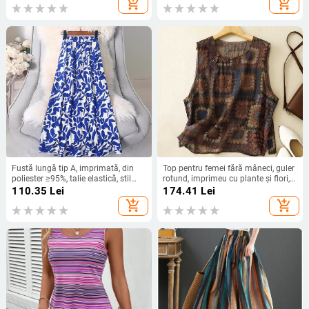
add_shopping_cart
add_shopping_cart
Fustă lungă tip A, imprimată, din
Top pentru femei fără mâneci, guler
poliester ≥95%, talie elastică, stil
rotund, imprimeu cu plante și flori,
casual pentru vară la malul mării
amestec din bumbac-cânepă, vara
110.35
Lei
174.41
Lei
2024, stil literar retro
add_shopping_cart
add_shopping_cart