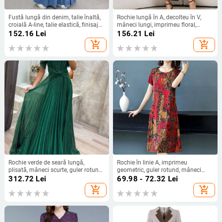
Fustă lungă din denim, talie înaltă,
Rochie lungă în A, decolteu în V,
croială A-line, talie elastică, finisaj
mâneci lungi, imprimeu floral,
lavat cu nisip
poliester
152.16
Lei
156.21
Lei
add_shopping_cart
add_shopping_cart
Rochie verde de seară lungă,
Rochie în linie A, imprimeu
plisată, mâneci scurte, guler rotund,
geometric, guler rotund, mâneci
croială în A
scurte, talie medie, fustă lungă, vară
312.72
Lei
69.98 - 72.32
Lei
2024, material: amestec de fibre
add_shopping_cart
add_shopping_cart
sintetice