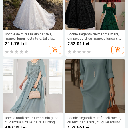
Rochie de mireasă din dantelă,
Rochie elegantă de mărime mare,
mâneci lungi, fustă tutu, talie la
din jacquard, cu mânecă lungă și
mijloc, rochie lungă
guler pătrat, din catifea, mărime
211.76
Lei
252.01
Lei
extra-mare, europeană și
add_shopping_cart
add_shopping_cart
americană, 2024
Rochie nouă pentru femei din șifon
Rochie elegantă cu mânecă medie,
cu dantelă și talie înaltă, Cuiying,
cu buzunar lateral, cu guler rotund,
Cuiying, rochie lungă elegantă cu
versatilă, de culoare solidă, din
400.39
Lei
152.66
Lei