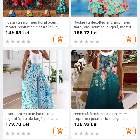
Fustă cu imprimeu floral boem,
Rochie cu decolteu în V, imprimeu
model inspirat de pictură în ulei,
floral, croi scurt, talie lejeră, material
talie elastică, lungă, poliester
poliester.
149.03
Lei
155.72
Lei
add_shopping_cart
add_shopping_cart
Pantaloni cu talie înaltă, talie
rochie fără mâneci din poliester,
reglabilă, croială largă, poliester
imprimeu geometric, design cu
solid, primăvara 2024
două piese false, guler rotund
179.70
Lei
136.92
Lei
add_shopping_cart
add_shopping_cart