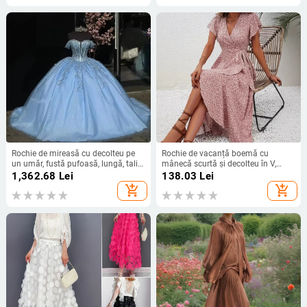
Rochie de mireasă cu decolteu pe
Rochie de vacanță boemă cu
un umăr, fustă pufoasă, lungă, talie
mânecă scurtă și decolteu în V,
înaltă, material poliester
model Independent Station
1,362.68
Lei
138.03
Lei
Amazon Crossborder
add_shopping_cart
add_shopping_cart