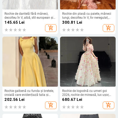
Rochie de dantelă fără mâneci,
Rochie din plasă cu paiete, mâneci
decolteu în V, albă, stil european și
lungi, decolteu în V, tiv neregulat,
american, vară 2026 pentru plajă și
rochie de seară
145.65
Lei
300.81
Lei
vacanțe, spate gol
add_shopping_cart
add_shopping_cart
Rochie galbenă cu funda și bretele,
Rochie de logodnă cu umeri goi
croială care evidențiază talia și
2026, rochie de mireasă, lux ușor,
fustă evazată
croială de înaltă clasă pentru nuntă
202.56
Lei
680.67
Lei
add_shopping_cart
add_shopping_cart