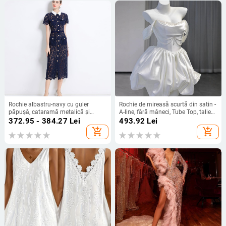
Rochie albastru-navy cu guler
Rochie de mireasă scurtă din satin -
păpușă, cataramă metalică și
A-line, fără mâneci, Tube Top, talie
dantelă franțuzească hidrosolubilă,
înaltă, vară 2025
372.95 - 384.27
Lei
493.92
Lei
stil sofisticat pentru doamne, rochie
add_shopping_cart
add_shopping_cart
de lungime medie