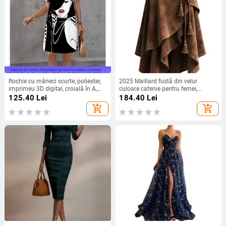
Rochie cu mâneci scurte, poliester,
2025 Maillard fustă din velur
imprimeu 3D digital, croială în A,
culoare cafenie pentru femei,
lungime medie, guler rotund
toamnă, șiret neregulat, croială în A,
125.40
Lei
184.40
Lei
lungime medie
add_shopping_cart
add_shopping_cart