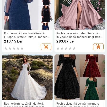
Rochie nouă transfrontalieră din
Rochie de seară cu decolteu adânc
Europa și Statele Unite, cu mânecă
în V, talie înaltă, mâneci lungi, tren
lungă, plasă, cusături argintii, cu
mic, fustă lungă
218.15
Lei
293.87
Lei
guler rotund, industrie grea, fustă
add_shopping_cart
add_shopping_cart
elegantă de calitate la modă
Rochie de mireasă din dantelă,
Rochie elegantă de mărime mare,