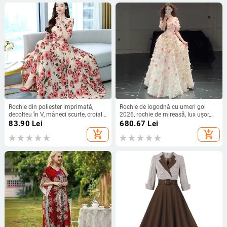
Rochie din poliester imprimată,
Rochie de logodnă cu umeri goi
decolteu în V, mâneci scurte, croială
2026, rochie de mireasă, lux ușor,
în linie A, lungime medie
croială de înaltă clasă pentru nuntă
83.90
Lei
680.67
Lei
add_shopping_cart
add_shopping_cart