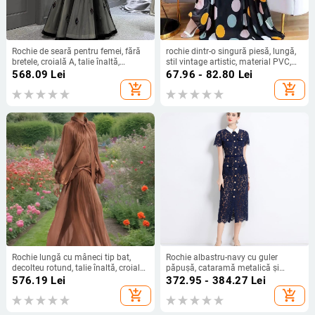
Rochie de seară pentru femei, fără
rochie dintr-o singură piesă, lungă,
bretele, croială A, talie înaltă,
stil vintage artistic, material PVC,
mâneci 3/4, fustă lungă
decolteu rotund, mâneci scurte,
568.09
Lei
67.96 - 82.80
Lei
primăvara 2025
add_shopping_cart
add_shopping_cart
Rochie lungă cu mâneci tip bat,
Rochie albastru-navy cu guler
decolteu rotund, talie înaltă, croială
păpușă, cataramă metalică și
A-line, fermoar
dantelă franțuzească hidrosolubilă,
576.19
Lei
372.95 - 384.27
Lei
stil sofisticat pentru doamne, rochie
add_shopping_cart
add_shopping_cart
de lungime medie