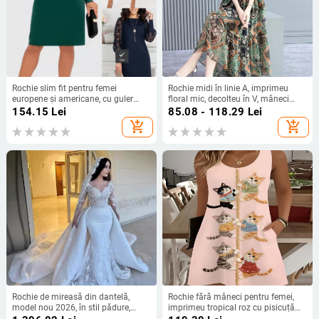
Rochie slim fit pentru femei
Rochie midi în linie A, imprimeu
europene și americane, cu guler
floral mic, decolteu în V, mâneci
înalt, mânecă lungă, cu mânecă
scurte.
154.15
Lei
85.08 - 118.29
Lei
goală din dantelă, cusătură
add_shopping_cart
add_shopping_cart
transfrontalieră
Rochie de mireasă din dantelă,
Rochie fără mâneci pentru femei,
model nou 2026, în stil pădure,
imprimeu tropical roz cu pisicuță
mâneci lungi, siluetă sirenă
cățărând pe o frânghie