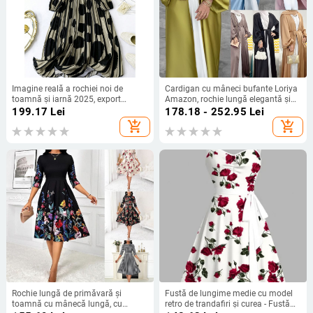
Imagine reală a rochiei noi de
Cardigan cu mâneci bufante Loriya
toamnă și iarnă 2025, export
Amazon, rochie lungă elegantă și
transfrontalier european și
colorată de vară 2022 LR507
199.17
Lei
178.18 - 252.95
Lei
american, cu buline, imprimat cu
add_shopping_cart
add_shopping_cart
decolteu în V și mânecă lungă
Rochie lungă de primăvară și
Fustă de lungime medie cu model
toamnă cu mânecă lungă, cu
retro de trandafiri și curea - Fustă