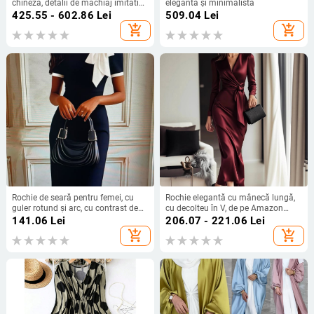
chineză, detalii de machiaj imitativ
elegantă și minimalistă
și fustă cu model „fața calului“,
425.55 - 602.86
Lei
509.04
Lei
jacquard poliester
add_shopping_cart
add_shopping_cart
Rochie de seară pentru femei, cu
Rochie elegantă cu mânecă lungă,
guler rotund și arc, cu contrast de
cu decolteu în V, de pe Amazon
culoare, subțire, cu imprimeu de
Aliexpress, de toamnă nouă
141.06
Lei
206.07 - 221.06
Lei
celebrități, pentru petrecere și
add_shopping_cart
add_shopping_cart
banchet