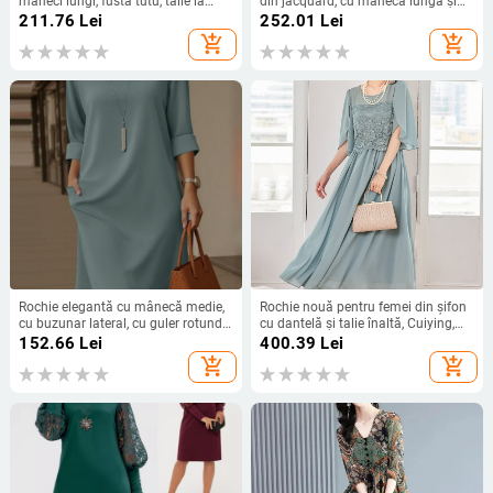
mâneci lungi, fustă tutu, talie la
din jacquard, cu mânecă lungă și
mijloc, rochie lungă
guler pătrat, din catifea, mărime
211.76
Lei
252.01
Lei
extra-mare, europeană și
add_shopping_cart
add_shopping_cart
americană, 2024
Rochie elegantă cu mânecă medie,
Rochie nouă pentru femei din șifon
cu buzunar lateral, cu guler rotund,
cu dantelă și talie înaltă, Cuiying,
versatilă, de culoare solidă, din
Cuiying, rochie lungă elegantă cu
152.66
Lei
400.39
Lei
Europa și America, 2025
mâneci volante 88336
add_shopping_cart
add_shopping_cart