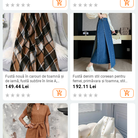
cord elastic
solubilă în apă și scoică.
add_shopping_cart
add_shopping_cart
Fustă nouă în carouri de toamnă și
Fustă denim stil coreean pentru
de iarnă, fustă subțire în linie A,
femei, primăvara și toamna, stil
fustă mare cu leagăn, umbrelă
academic, talie înaltă, retro, șold,
149.44
Lei
192.11
Lei
acoperire, design slăbit, Sense
add_shopping_cart
add_shopping_cart
Niche, fustă A-line