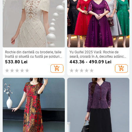
Rochie din dantelă cu broderie, talie
Yu Guifei 2025 Vară: Rochie de
înaltă și siluetă cu fustă pe șolduri,
seară, croială în A, decolteu adânc
decolteu rotund, mâneci scurte
în V, lungă, talie înaltă
533.80
Lei
443.36 - 490.09
Lei
add_shopping_cart
add_shopping_cart