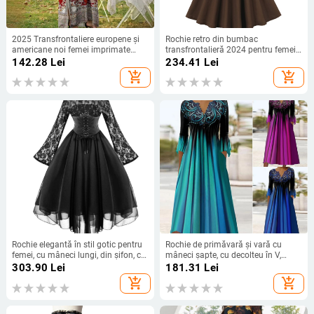
2025 Transfrontaliere europene și
Rochie retro din bumbac
americane noi femei imprimate
transfrontalieră 2024 pentru femei,
fustă de mărime mare vrac guler
stil Hepburn european și american,
142.28
Lei
234.41
Lei
rotund halat missi rochie de
carouri, cu mânecă trei sferturi,
add_shopping_cart
add_shopping_cart
vacanță la malul mării
fustă cu tiv mare, culoare cafea
Rochie elegantă în stil gotic pentru
Rochie de primăvară și vară cu
femei, cu mâneci lungi, din șifon, cu
mâneci șapte, cu decolteu în V,
cusături din dantelă, 2023
plisată, cu nasturi, stil european și
303.90
Lei
181.31
Lei
american pentru femei, 20223
add_shopping_cart
add_shopping_cart