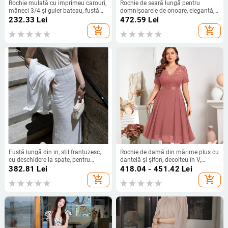
Rochie mulată cu imprimeu carouri,
Rochie de seară lungă pentru
mâneci 3/4 și guler bateau, fustă
domnișoarele de onoare, elegantă,
lungă
din spandex extensibil
232.33
Lei
472.59
Lei
add_shopping_cart
add_shopping_cart
Fustă lungă din in, stil franțuzesc,
Rochie de damă din mărime plus cu
cu deschidere la spate, pentru
dantelă și șifon, decolteu în V,
femei, 100% in
croială slim, mâneci scurte, talie
382.81
Lei
418.04 - 451.42
Lei
înaltă, lungă, pentru petreceri, vară
add_shopping_cart
add_shopping_cart
2025