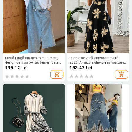
Fustă lungă din denim cu bretele,
Rochie de vară transfrontalieră
design de nișă pentru femei, fustă
2025, Amazon Aliexpress, vânzare
elegantă cu bretele, vară, vrac,
fierbinte, nouă pentru femei, cu
195.12
Lei
153.47
Lei
mărime mare, rochie lungă de
imprimeu decolteu în V
add_shopping_cart
add_shopping_cart
grăsime mm