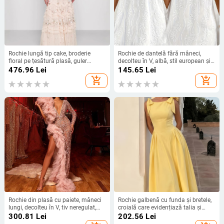
Rochie lungă tip cake, broderie
Rochie de dantelă fără mâneci,
floral pe țesătură plasă, guler
decolteu în V, albă, stil european și
rotund, mâneci cu petale; poliester.
american, vară 2026 pentru plajă și
476.96
Lei
145.65
Lei
vacanțe, spate gol
add_shopping_cart
add_shopping_cart
Rochie din plasă cu paiete, mâneci
Rochie galbenă cu funda și bretele,
lungi, decolteu în V, tiv neregulat,
croială care evidențiază talia și
rochie de seară
fustă evazată
300.81
Lei
202.56
Lei