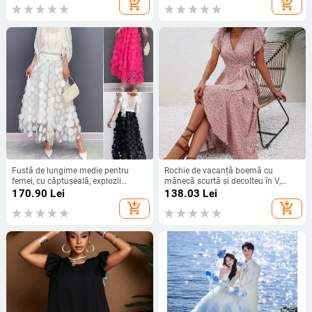
add_shopping_cart
add_shopping_cart
Fustă de lungime medie pentru
Rochie de vacanță boemă cu
femei, cu căptușeală, explozii
mânecă scurtă și decolteu în V,
transfrontaliere europene și
model Independent Station
170.90
Lei
138.03
Lei
americane, primăvară și vară,
Amazon Crossborder
add_shopping_cart
add_shopping_cart
tridimensional, cusut decorativ,
plasă, cusut, fustă