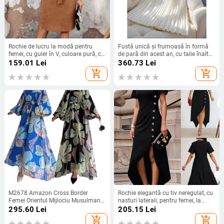
Rochie de lucru la modă pentru
Fustă unică și frumoasă în formă
femei, cu guler în V, culoare pură, cu
de pară din acest an, cu talie înaltă,
mâneci scurte și curea, lungime
care acoperă șoldurile, subțire,
159.01
Lei
360.73
Lei
până la genunchi, export
cusături albe, plisată, în linie A,
add_shopping_cart
add_shopping_cart
transfrontalier european și
pentru femei
american
M2678 Amazon Cross Border
Rochie elegantă cu tiv neregulat, cu
Femei Orientul Mijlociu Musulmane
nasturi laterali, pentru femei, la
Șifon Flori Curea Lungă La Modă
modă, transfrontalieră Amazon,
295.60
Lei
205.15
Lei
Rochie Elegantă
europene și americane
add_shopping_cart
add_shopping_cart