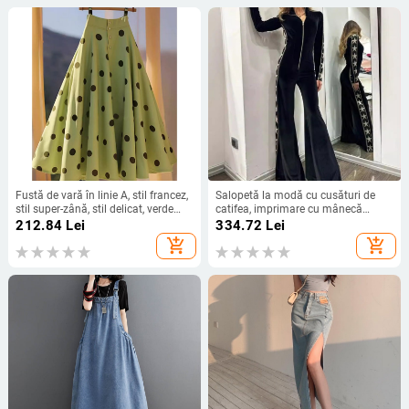
Fustă de vară în linie A, stil francez,
Salopetă la modă cu cusături de
stil super-zână, stil delicat, verde
catifea, imprimare cu mânecă
menta, din șifon, cu buline, model
lungă și picior larg, model
212.84
Lei
334.72
Lei
umbrelă
transfrontalier pentru Europa și
add_shopping_cart
add_shopping_cart
Statele Unite