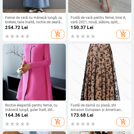
Femei de vară cu mânecă lungă, cu
Fustă de vară pentru femei, linie A,
bretele, talie înaltă, rochie de seară,
vară 2021, nouă, slăbire, split,
rochie de mireasă ...
lungime medie, fustă din denim,
254.72
Lei
150.37
Lei
talie înaltă, șold, fustă, fată fierbinte
add_shopping_cart
add_shopping_cart
Rochie elegantă pentru femei, cu
Fustă de damă cu plasă, stil
mânecă lungă, guler înalt, stil
Amazon European și American
european și american, pentru
Fashion 2025
164.36
Lei
173.68
Lei
comerț exterior 2024
add_shopping_cart
add_shopping_cart