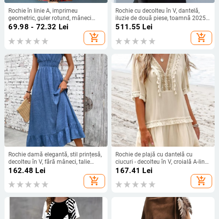
Rochie în linie A, imprimeu
Rochie cu decolteu în V, dantelă,
geometric, guler rotund, mâneci
iluzie de două piese, toamnă 2025,
scurte, talie medie, fustă lungă, vară
lungime midi
69.98 - 72.32
Lei
511.55
Lei
2024, material: amestec de fibre
add_shopping_cart
add_shopping_cart
sintetice
Rochie damă elegantă, stil prințesă,
Rochie de plajă cu dantelă cu
decolteu în V, fără mâneci, talie
ciucuri - decolteu în V, croială A-line
reglabilă, lungime midi, poliester cu
midi, mâneci scurte, viscoză
162.48
Lei
167.41
Lei
elastan
add_shopping_cart
add_shopping_cart