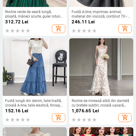
Rochie verde de seară lungă,
Fustă A-line, imprimeu animal,
plisată, mâneci scurte, guler rotund,
material din viscoză, conținut 70–
croială în A
80%, iarna 2024
312.72
Lei
246.11
Lei
add_shopping_cart
add_shopping_cart
Fustă lungă din denim, talie înaltă,
Rochie de mireasă albă din dantelă
croială A-line, talie elastică, finisaj
cu bretele subțiri, croială ușoară,
lavat cu nisip
execuție rafinată, siluetă sirenă,
152.16
Lei
1,076.65
Lei
rochie de seară de logodnă, croială
add_shopping_cart
add_shopping_cart
slim.