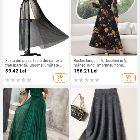
Fustă din plasă, fustă din dantelă
Rochie lungă în A, decolteu în V,
transparentă, lungime jumătate,
mâneci lungi, imprimeu floral,
fustă medie, talie înaltă, drapată cu
poliester
89.42
Lei
156.21
Lei
un singur strat
add_shopping_cart
add_shopping_cart