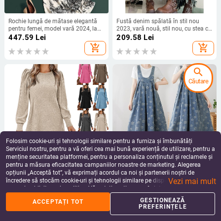
Rochie lungă de mătase elegantă
Fustă denim spălată în stil nou
pentru femei, model vară 2024, la
2023, vară nouă, stil nou, cu stea cu
tejghea, centru comercial, retrage
cinci colțuri, talie joasă, lungime
447.59
Lei
209.58
Lei
eticheta tăiată
medie, fustă Spice Girl
add_shopping_cart
add_shopping_cart
search
Căutare
Folosim cookie-uri și tehnologii similare pentru a furniza și îmbunătăți
Serviciul nostru, pentru a vă oferi cea mai bună experiență de utilizare, pentru a
menține securitatea platformei, pentru a personaliza conținutul și reclamele și
pentru a măsura eficacitatea campaniilor noastre de marketing. Alegerea
Rochie de damă cu mânecă
Fustă lungă din denim, stil retro, cu
opțiunii „Acceptă tot”, vă exprimați acordul ca noi și partenerii noștri de
bufantă tricotată, toamnă și iarnă,
bretele, jacquard, de dimensiuni
Vezi mai mult
cu guler rotund, casual, lejeră, 2024,
mari, pentru reducerea vârstei
încredere să stocăm cookie-uri și tehnologii similare pe dispozitivul dvs. în
171.70
Lei
275.75
Lei
la modă europeană și americană,
scopuri publicitare și analitice. Vă puteți gestiona preferințele în orice moment
add_shopping_cart
add_shopping_cart
transfrontalieră
făcând clic pe „Gestionează preferințele”. Pentru mai multe informații, vă
GESTIONEAZĂ
ACCEPTAȚI TOT
rugăm să consultați
Politica noastră de confidențialitate
.
PREFERINȚELE