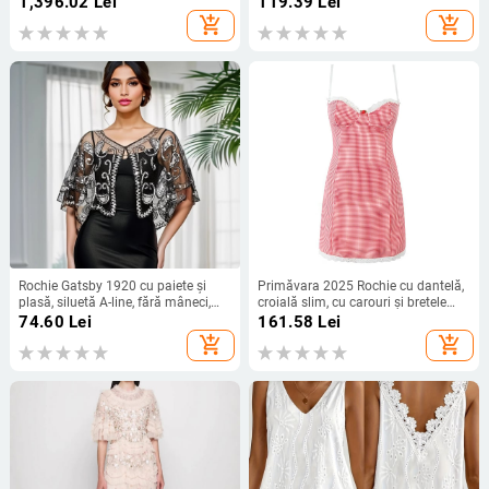
1,396.02
Lei
119.39
Lei
add_shopping_cart
add_shopping_cart
Rochie Gatsby 1920 cu paiete și
Primăvara 2025 Rochie cu dantelă,
plasă, siluetă A-line, fără mâneci,
croială slim, cu carouri și bretele
decolteu adânc în V, cu mărgele.
S21920
74.60
Lei
161.58
Lei
add_shopping_cart
add_shopping_cart