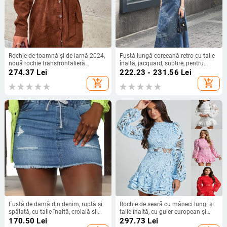
Rochie de toamnă și de iarnă 2024,
Fustă lungă coreeană retro cu talie
nouă rochie transfrontalieră
înaltă, jacquard, subțire, pentru
europeană și americană, cu curea
femei, de vară, design nou, de nișă,
274.37
Lei
222.23 - 231.56
Lei
cu nasturi, casual, din catifea reiată,
linie A
add_shopping_cart
add_shopping_cart
cu mânecă lungă
Fustă de damă din denim, ruptă și
Rochie de seară cu mâneci lungi și
spălată, cu talie înaltă, croială slim,
talie înaltă, cu guler european și
de vară nouă, Amazon, Ebay, cu
american, cu volane, din dantelă
170.50
Lei
297.73
Lei