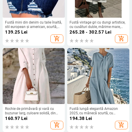
Fustă mini din denim cu talie înaltă,
Fustă vintage gri cu dungi artistice,
stil european și american, scurtă,
cu cusături duble, mărime mare,
Amazon, versatilă, lucrată manual,
iarna 2024, nouă fustă gri
139.25
Lei
265.28 - 302.57
Lei
distressată, pentru femei, de vară,
add_shopping_cart
add_shopping_cart
bodycon
Rochie de primăvară și vară cu
Fustă lungă elegantă Amazon
buzunar larg, culoare solidă, din
2025, cu mânecă scurtă, cu
bumbac și in, culoare solidă, pentru
buzunar și fundă, cu tiv mare
160.97
Lei
194.38
Lei
femei, în stoc, 2024, comerț exterior
add_shopping_cart
add_shopping_cart
transfrontalier, Europa și Statele
Unite