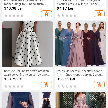
Rochie de seară pentru femei cu
Fustă midi din chiffon floral, talie
mâneci lungi, talie înaltă, fustă
elastică, croială A-line, plus size,
lungă, țesătură spray metalică,
siluetă drapată
340.38
Lei
94.17
Lei
poliester 95%+
add_shopping_cart
add_shopping_cart
Rochie cu buline franceze Amazon
Rochie de seară cu decolteu adânc
2025 de vară retro cu temperament
în V, mâneci clopot, appliqué brodat
nou, talie subțire, fustă pentru femei
cu paiete, croială lungă A-line
183.75
Lei
396.11
Lei
add_shopping_cart
add_shopping_cart