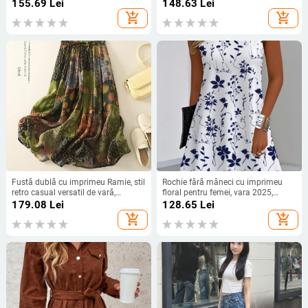
imprimeu floral și imprimeu floral,
elegantă fără mâneci, linie A
155.69
Lei
148.63
Lei
pentru femei din comerțul exterior
add_shopping_cart
add_shopping_cart
transfrontalier din Europa și Statele
Unite, de la Amazon, pentru stația
independentă de comerț exterior
Fustă dublă cu imprimeu Ramie, stil
Rochie fără mâneci cu imprimeu
retro casual versatil de vară,
floral pentru femei, vara 2025,
fotografie reală
export transfrontalier european și
179.08
Lei
128.65
Lei
american, Amazon Independent
add_shopping_cart
add_shopping_cart
Station, Temu