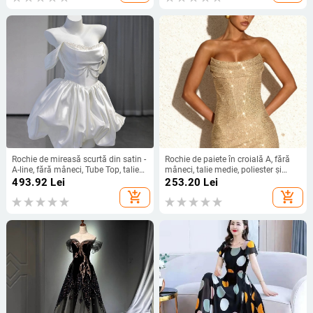
Rochie de mireasă scurtă din satin -
Rochie de paiete în croială A, fără
A-line, fără mâneci, Tube Top, talie
mâneci, talie medie, poliester și
înaltă, vară 2025
elastan, detalii colaj, potrivită
493.92
Lei
253.20
Lei
pentru petreceri
add_shopping_cart
add_shopping_cart