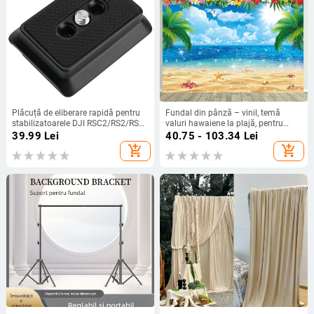
Plăcuță de eliberare rapidă pentru
Fundal din pânză – vinil, temă
stabilizatoarele DJI RSC2/RS2/RS3
valuri hawaiene la plajă, pentru
– aliaj de aluminiu, capacitate 2–5
fotografie de peisaj, decor
39.99
Lei
40.75 - 103.34
Lei
kg, greutate 24 g
suspendat
add_shopping_cart
add_shopping_cart