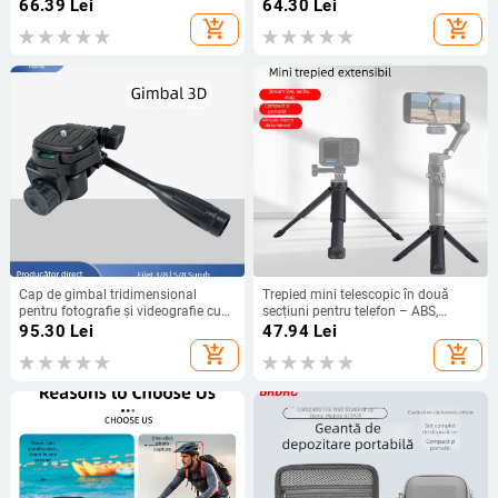
USB-C
interfață USB
66.39
Lei
64.30
Lei
add_shopping_cart
add_shopping_cart
Cap de gimbal tridimensional
Trepied mini telescopic în două
pentru fotografie și videografie cu
secțiuni pentru telefon – ABS,
placă de eliberare rapidă, pentru
capacitate de încărcare până la 2
95.30
Lei
47.94
Lei
telefon și cameră, trepied universal,
kg, greutate 83 g, fotografiere
add_shopping_cart
add_shopping_cart
montaj: 3/8, 1/4, 5/8 inchi; rotație
stabilă
360°, unghi orizontal 180°, unghi
vertical 90°, greutate 270 g