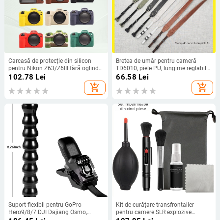
Carcasă de protecție din silicon
Bretea de umăr pentru cameră
pentru Nikon Z63/Z6III fără oglindă,
TD6010, piele PU, lungime reglabilă,
respirabilă, rezistentă la uzură și
2 clipsuri, compatibil universal
102.78
Lei
66.58
Lei
anti-tăietură, capac de protecție
add_shopping_cart
add_shopping_cart
împotriva prafului pentru stocare
acasă
Suport flexibil pentru GoPro
Kit de curățare transfrontalier
Hero9/8/7 DJI Dajiang Osmo,
pentru camere SLR explozive
clemă tip șarpe, clemă tip rechin,
Produse de curățare digitală