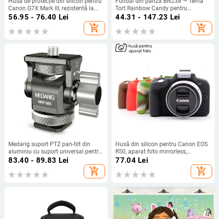
Husă de protecție din silicon pentru
Fundal din pânză BN238 — Temă
Canon G7X Mark III, rezistentă la
Tort Rainbow Candy pentru
uzură și la șocuri.
fotografierea produselor, Material
56.95 - 76.40
Lei
44.31 - 147.23
Lei
vinil
add_shopping_cart
add_shopping_cart
Medarig suport PTZ pan-tilt din
Husă din silicon pentru Canon EOS
aluminiu cu suport universal pentru
R50, aparat foto mirrorless,
cold shoe și șurub de 1/4 inch,
protecție, finisaj mat, geantă foto
83.40 - 89.83
Lei
77.04
Lei
suportă până la 2–5 kg
portabilă
add_shopping_cart
add_shopping_cart