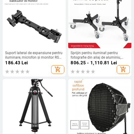
Suport lateral de expansiune pentru
Sprijin pentru iluminat pentru
iluminare, microfon și monitor RS3
fotografie din aliaj de aluminiu,
mini / RSC2 — model TLB-027, aliaj
greu, cu sistem de role, pliere,
186.43
Lei
806.25 - 1,110.81
Lei
de aluminiu, greutate 82 g,
design cu două secțiuni, înălțime 81
add_shopping_cart
add_shopping_cart
compatibil RS3 mini și RSC2, 1
cm, sarcină 80 kg
bucată.