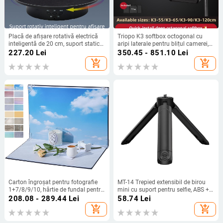
Placă de afișare rotativă electrică
Triopo K3 softbox octogonal cu
inteligentă de 20 cm, suport static
aripi laterale pentru blițul camerei,
pentru oglindă, sarcină de 8 kg
montaj rapid și eliberare rapidă,
227.20
Lei
350.45 - 851.10
Lei
pentru fotografie și filmare video
modificator portabil pentru lumină
add_shopping_cart
add_shopping_cart
live
difuză
Carton îngroșat pentru fotografie
MT-14 Trepied extensibil de birou
1+7/8/9/10, hârtie de fundal pentru
mini cu suport pentru selfie, ABS +
fotografie, set de fundaluri pentru
gel de silice, încărcare 2 kg, design
208.08 - 289.44
Lei
58.74
Lei
fotografie, recuzită de fotografie,
cu 2 secțiuni
add_shopping_cart
add_shopping_cart
bord de fundal