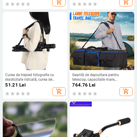
add_shopping_cart
add_shopping_cart
Eliberare Rapidă Board
Curea de trepied fotografie cu
Geantă de depozitare pentru
elasticitate ridicată, curea de
telescop, capacitate mare,
decompresie antiderapantă, curea
rezistentă la șocuri, geantă de
51.21
Lei
764.76
Lei
de cameră, absorbție a șocurilor și
protecție pentru telescop
add_shopping_cart
add_shopping_cart
decompresie
astronomic, geantă
multifuncțională pentru cameră