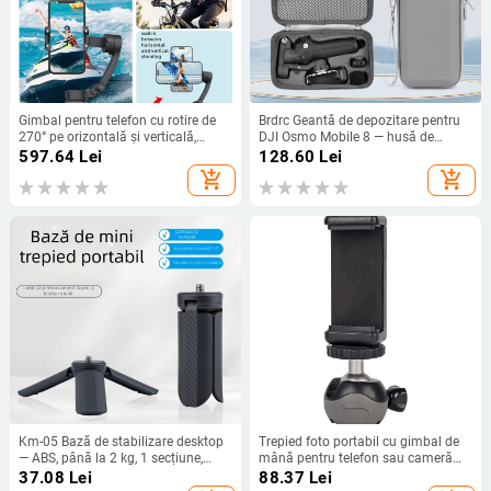
Gimbal pentru telefon cu rotire de
Brdrc Geantă de depozitare pentru
270° pe orizontală și verticală,
DJI Osmo Mobile 8 — husă de
ABS+plastic, 374 g, pentru
transport pentru stabilizatorul de
597.64
Lei
128.60
Lei
înregistrări live și fotografie,
telefon, include un set de 7 accesorii
add_shopping_cart
add_shopping_cart
compatibil cu diverse telefoane
Km-05 Bază de stabilizare desktop
Trepied foto portabil cu gimbal de
— ABS, până la 2 kg, 1 secțiune,
mână pentru telefon sau cameră
compatibil cu DJI Pocket 3, camere
mirrorless, ABS, rotire 360°
37.08
Lei
88.37
Lei