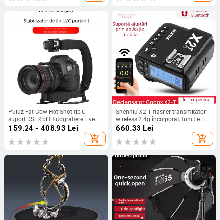
aer liber
Puluz Fat Cow Hot Shot tip C
Shenniu X2-T flasher transmițător
suport DSLR bliț fotografiere Live
wireless 2.4g încorporat, funcție TTL
Low-Shot portabil suport
Bluetooth, operare simplă, suport
159.24 - 408.93
Lei
660.33
Lei
stabilizator portabil
pentru telefon mobil
add_shopping_cart
add_shopping_cart