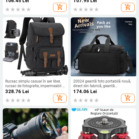
106.45
Lei
107.95
Lei
clemă puternică
Instrument de curățare a lentilelor 5
add_shopping_cart
add_shopping_cart
în 1
Rucsac simplu casual în aer liber,
20024 geantă foto portabilă nouă,
rucsac de fotografie, impermeabil și
direct din fabrică, geantă
rezistent la uzură din pânză, rucsac
messenger SLR portabilă, îngroșată,
328.76
Lei
174.06
Lei
școlar
de mare capacitate, fabricată direct
add_shopping_cart
add_shopping_cart
din fabrică