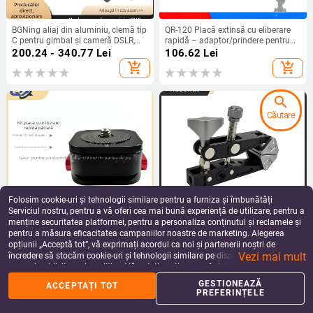
BGNing aliaj din aluminiu, clemă tip
QR-120 Placă extinsă cu eliberare
C pentru gimbal și cameră DSLR,
rapidă – adaptor/prindere pentru
braț magic pentru extindere trepied
baza de trepied DSLR
200.24 - 340.77
Lei
106.62
Lei
add_shopping_cart
add_shopping_cart
search
Căutare
Folosim cookie-uri și tehnologii similare pentru a furniza și îmbunătăți
Serviciul nostru, pentru a vă oferi cea mai bună experiență de utilizare, pentru a
menține securitatea platformei, pentru a personaliza conținutul și reclamele și
pentru a măsura eficacitatea campaniilor noastre de marketing. Alegerea
Placă de eliberare rapidă pentru
Clamă robustă tip crab pentru
opțiunii „Acceptă tot”, vă exprimați acordul ca noi și partenerii noștri de
DSLR și kit bază pentru cap de
DSLR, cu suport fix
Vezi mai mult
trepied Arca-Swiss, 38 mm
încredere să stocăm cookie-uri și tehnologii similare pe dispozitivul dvs. în
98.62
Lei
215.97
Lei
scopuri publicitare și analitice. Vă puteți gestiona preferințele în orice moment
add_shopping_cart
add_shopping_cart
făcând clic pe „Gestionează preferințele”. Pentru mai multe informații, vă
GESTIONEAZĂ
ACCEPTAȚI TOT
rugăm să consultați
Politica noastră de confidențialitate
.
PREFERINȚELE