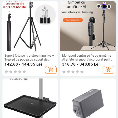
Suport foto pentru streaming live –
Monopod pentru selfie cu urmărire
Trepied de podea cu suport de
AI a feței și suport încorporat pentru
iluminat îndesit; Material: Țeavă de
cameră, aliaj de aluminiu, rotație
142.68 - 144.35
Lei
316.76 - 348.05
Lei
fier + ABS; Încărcare: 2–5 kg;
verticală 360°, rotație orizontală
add_shopping_cart
add_shopping_cart
Înălțime de lucru: 68–210 cm;
180°, greutate 620 g
Diametre țevilor: 22/19/16 mm; 3
secțiuni