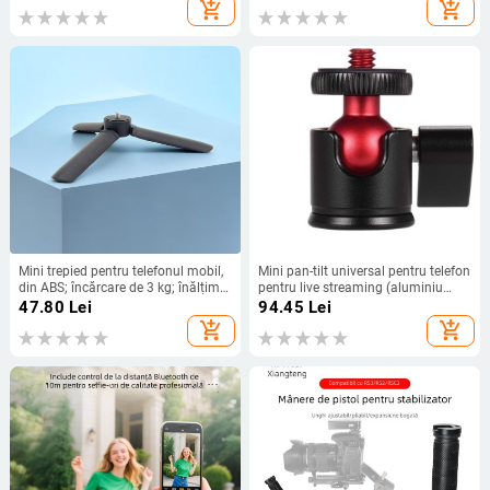
de acțiune, camere fără oglindă și
orizontală și verticală, greutate 59 g
add_shopping_cart
add_shopping_cart
clips pentru telefon
Mini trepied pentru telefonul mobil,
Mini pan-tilt universal pentru telefon
din ABS; încărcare de 3 kg; înălțime
pentru live streaming (aluminiu
de lucru 42 mm; diametrul tubului
aliaj, 0,05 kg, lansat în 2020)
47.80
Lei
94.45
Lei
28 mm; greutate 75 g
add_shopping_cart
add_shopping_cart