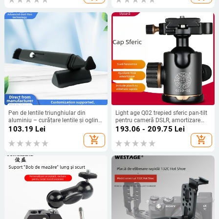
Pen de lentile triunghiular din
Light age Q02 trepied sferic pan-tilt
aluminiu – curățare lentile și oglinzi
pentru cameră DSLR, amortizare
optice; corp din aluminiu;
universală, scară panoramică 360°,
103.19
Lei
193.06 - 209.75
Lei
compatibil cu telescoape,
profesional
add_shopping_cart
add_shopping_cart
microscoape, ochelari, UAV și
proiectoare; personalizare OEM