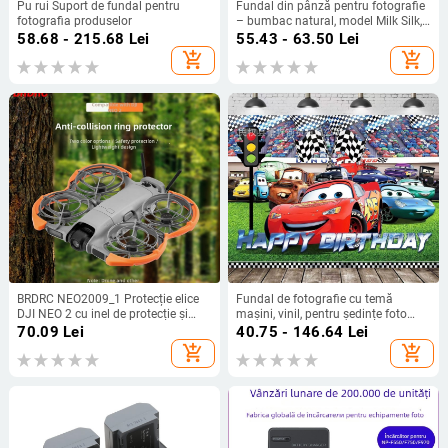
Pu rui Suport de fundal pentru
Fundal din pânză pentru fotografie
fotografia produselor
– bumbac natural, model Milk Silk,
pentru ședințe foto de peisaj, marca
58.68 - 215.68
Lei
55.43 - 63.50
Lei
Aishangmei
add_shopping_cart
add_shopping_cart
BRDRC NEO2009_1 Protecție elice
Fundal de fotografie cu temă
DJI NEO 2 cu inel de protecție și
mașini, vinil, pentru ședințe foto
suport
pentru copii, Fanghui, greutate 0,15
70.09
Lei
40.75 - 146.64
Lei
kg
add_shopping_cart
add_shopping_cart