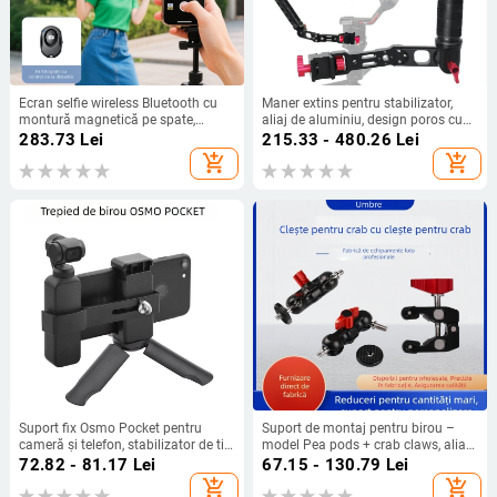
Ecran selfie wireless Bluetooth cu
Maner extins pentru stabilizator,
montură magnetică pe spate,
aliaj de aluminiu, design poros cu
telecomandă și proiecție pe ecran
mai multe găuri, montaj bayonet,
283.73
Lei
215.33 - 480.26
Lei
pentru iPad — material ABS,
pentru RS2 RS3 RSC2, 263 g
add_shopping_cart
add_shopping_cart
greutate maximă până la 2 kg
Suport fix Osmo Pocket pentru
Suport de montaj pentru birou –
cameră și telefon, stabilizator de tip
model Pea pods + crab claws, aliaj
trepied pliabil (Material: plastic;
de aluminiu, încărcare maximă 2
72.82 - 81.17
Lei
67.15 - 130.79
Lei
Capacitate de încărcare: 2–5 kg;
kg, greutate 128 g
add_shopping_cart
add_shopping_cart
Număr secțiuni: 1; Greutate: 0,2 kg)