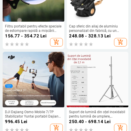
Filtru portabil pentru efecte speciale
Cap sferic din aliaj de aluminiu
de estompare rapidă a mișcării
personalizat din fabrică, cu un
pentru fotografie și video, accesoriu
singur mâner, cu două mânere, cu
156.77 - 354.72
Lei
248.08 - 328.13
Lei
pentru cameră digitală
amortizare, cap de trepied pentru
add_shopping_cart
add_shopping_cart
cameră SLR
DJI Dajiang Osmo Mobile 7/7P
Suport de lumină din oțel inoxidabil
Stabilizator Yuntai portabil Dajiang
pentru lumină de umplere,
OM7 Fotografic Live Anti-vituire
transmisie live, suport de lumină
996.45
Lei
250.40 - 698.14
Lei
suspendată, suport de lumină
add_shopping_cart
add_shopping_cart
telescopic portabil pentru filmare în