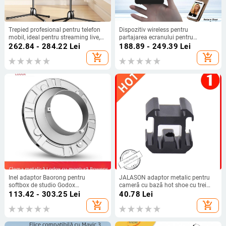
Trepied profesional pentru telefon
Dispozitiv wireless pentru
mobil, ideal pentru streaming live,
partajarea ecranului pentru
cu înălțime reglabilă și suport
telefoane mobile
262.84 - 284.22
Lei
188.89 - 249.39
Lei
pentru microfon pe podea
add_shopping_cart
add_shopping_cart
Inel adaptor Baorong pentru
JALASON adaptor metalic pentru
softbox de studio Godox
cameră cu bază hot shoe cu trei
(patrat/octagonal)
brațe — montaj multifuncțional
113.42 - 303.25
Lei
40.78
Lei
pentru iluminator, microfon și
add_shopping_cart
add_shopping_cart
monitor