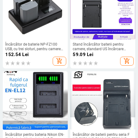
Încărcător de baterie NP-FZ100
Stand încărcător baterii pentru
USB, cu trei sloturi, pentru camere
camere, standard US încărcare
Sony A7R IV, A7 IV, A7 III și A9
unică, conexiune directă, brand
152.54
Lei
59.09
Lei
Neutral
add_shopping_cart
add_shopping_cart
Încărcător pentru bateria Nikon EN-
Încărcător de baterii pentru seria F