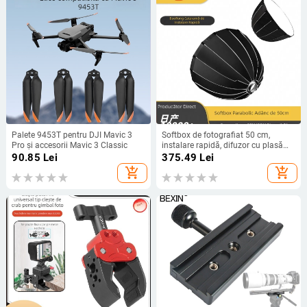
Palete 9453T pentru DJI Mavic 3
Softbox de fotografiat 50 cm,
Pro și accesorii Mavic 3 Classic
instalare rapidă, difuzor cu plasă
parabolică adâncă, montaj Bowens
90.85
Lei
375.49
Lei
universal pentru streaming live
add_shopping_cart
add_shopping_cart