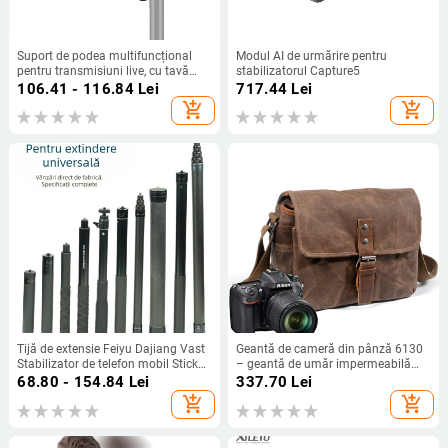
Suport de podea multifuncțional
Modul AI de urmărire pentru
pentru transmisiuni live, cu tavă
stabilizatorul Capture5
pentru cardul de sunet și suport
106.41 - 116.84
Lei
717.44
Lei
pentru telefon; Brand: PULUZ/Fat
add_shopping_cart
add_shopping_cart
Cow; Model: PU626B; Material:
Plastic; Greutate: 0.504 kg;
Aplicabil: General
Tijă de extensie Feiyu Dajiang Vast
Geantă de cameră din pânză 6130
Stabilizator de telefon mobil Stick
– geantă de umăr impermeabilă
selfie universal pentru cameră sport
pentru DSLR și camere mirrorless,
68.80 - 154.84
Lei
337.70
Lei
GoPro13 Tijă portabilă
compatibilă cu Canon
add_shopping_cart
add_shopping_cart