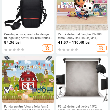
Geantă pentru aparat foto, design
Pânză de fundal Fanghui DN800 –
triunghiular, pentru DSLR/mirrorless
tema Gabby Doll House, vinil,
— Nailon; Respirabilă,
pentru filmări de decor, Brand
84.36
Lei
41.57 - 110.40
Lei
Impermeabilă, Rezistentă la uzură,
Fanghui, Model DN800
add_shopping_cart
add_shopping_cart
Anti-furt; Model BYK-1683; Sistem
de purtare: panou dorsal cu curbă
Fundal pentru fotografie la fermă
Pânză de fundal tie-dye 1,5*2,