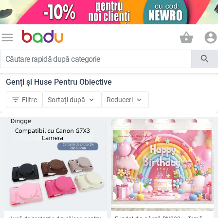
menu
shopping_basket
account_circle
search
Genți și Huse Pentru Obiective
filter_list
keyboard_arrow_down
keyboard_arrow_down
Filtre
Sortați după
Reduceri