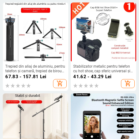
Trepied din aliaj de aluminiu, pentru
Stabilizator metalic pentru telefon
telefon și cameră, trepied de birou
cu hot shoe, cap sferic universal și
cu patru niveluri de înălțime, trepied
clemă în formă de E, 360°
67.83 - 157.81
Lei
41.62 - 43.29
Lei
selfie
add_shopping_cart
add_shopping_cart