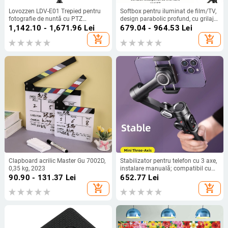
Lovozzen LDV-E01 Trepied pentru
Softbox pentru iluminat de film/TV,
fotografie de nuntă cu PTZ
design parabolic profund, cu grilaj
hidraulic, aliaj de aluminiu, 3
inclus, construcție din metal și
1,142.10 - 1,671.96
Lei
679.04 - 964.53
Lei
secțiuni, sarcină 10 kg, înălțime 180
nylon.
add_shopping_cart
add_shopping_cart
cm, placă cu eliberare rapidă
inclusă
Clapboard acrilic Master Gu 7002D,
Stabilizator pentru telefon cu 3 axe,
0,35 kg, 2023
instalare manuală; compatibil cu
telefoane până la 260 g; greutate
90.90 - 131.37
Lei
652.77
Lei
350 g; lansat în 2023.
add_shopping_cart
add_shopping_cart