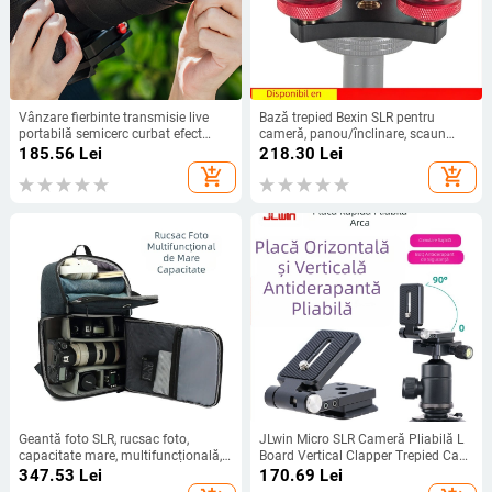
Vânzare fierbinte transmisie live
Bază trepied Bexin SLR pentru
portabilă semicerc curbat efect
cameră, panou/înclinare, scaun
special cameră lentilă efect de
reglabil orizontal, din aliaj de
185.56
Lei
218.30
Lei
estompare fotografie aparat foto
aluminiu în trei direcții, reglare fină
add_shopping_cart
add_shopping_cart
selfie instrument
a unghiului
Geantă foto SLR, rucsac foto,
JLwin Micro SLR Cameră Pliabilă L
capacitate mare, multifuncțională,
Board Vertical Clapper Trepied Cap
impermeabilă, căptușeală din
Încărcare Rapidă Board Pliabil
347.53
Lei
170.69
Lei
catifea, vânzări directe din fabrică
Ecran Orizontal și Vertical cu