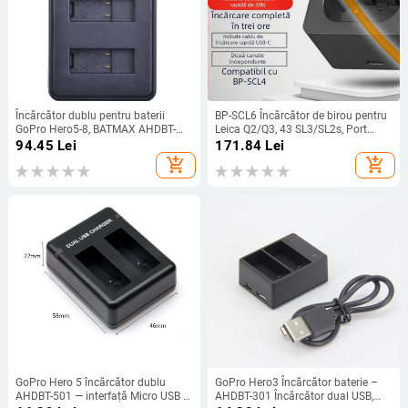
Încărcător dublu pentru baterii
BP-SCL6 Încărcător de birou pentru
GoPro Hero5-8, BATMAX AHDBT-
Leica Q2/Q3, 43 SL3/SL2s, Port
501, interfață Micro USB
Type-C
94.45
Lei
171.84
Lei
add_shopping_cart
add_shopping_cart
GoPro Hero 5 încărcător dublu
GoPro Hero3 Încărcător baterie –
AHDBT-501 — interfață Micro USB și
AHDBT-301 Încărcător dual USB,