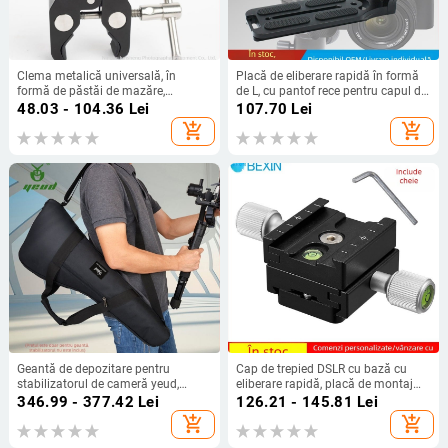
Clema metalică universală, în
Placă de eliberare rapidă în formă
formă de păstăi de mazăre,
de L, cu pantof rece pentru capul de
montură reglabilă pentru monitor
trepied DSLR, aliaj de aluminiu
48.03 - 104.36
Lei
107.70
Lei
foto, versiuni lungă și scurtă,
add_shopping_cart
add_shopping_cart
adaptor pentru hot shoe
Geantă de depozitare pentru
Cap de trepied DSLR cu bază cu
stabilizatorul de cameră yeud,
eliberare rapidă, placă de montaj
compatibilă cu DJI RSC 2 și Zhiyun
dublă și suport clemă pentru
346.99 - 377.42
Lei
126.21 - 145.81
Lei
Crane, pentru gimbal DSLR
accesorii cu șină teleobiectiv
add_shopping_cart
add_shopping_cart