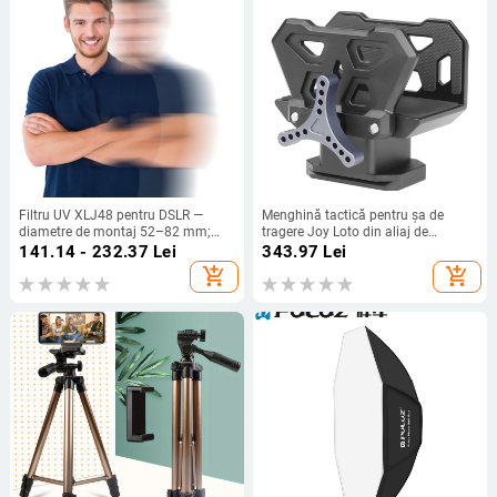
Filtru UV XLJ48 pentru DSLR —
Menghină tactică pentru șa de
diametre de montaj 52–82 mm;
tragere Joy Loto din aliaj de
include cutie pentru filtru, cârpă
aluminiu, adaptor pentru exterior,
141.14 - 232.37
Lei
343.97
Lei
microfibră, husă pentru filtru;
filet de 3/8 inch
add_shopping_cart
add_shopping_cart
procesare OEM