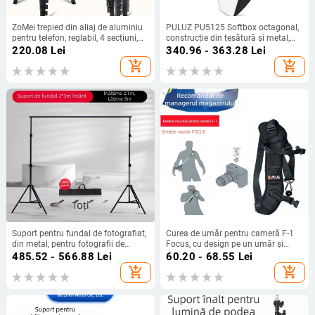
ZoMei trepied din aliaj de aluminiu
PULUZ PU5125 Softbox octagonal,
pentru telefon, reglabil, 4 secțiuni,
construcție din țesătură și metal,
încărcătură 2-5 kg, placă de
compatibilitate universală, greutate
220.08
Lei
340.96 - 363.28
Lei
eliberare rapidă, clips pentru telefon
1,1 kg
add_shopping_cart
add_shopping_cart
sau tabletă
Suport pentru fundal de fotografiat,
Curea de umăr pentru cameră F-1
din metal, pentru fotografii de
Focus, cu design pe un umăr și
produse, extins la 210×300 cm,
acces rapid
485.52 - 566.88
Lei
60.20 - 68.55
Lei
greutate 2,5 kg.
add_shopping_cart
add_shopping_cart