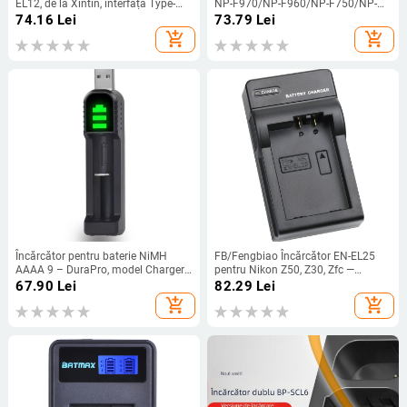
EL12, de la Xintin, interfață Type-
NP-F970/NP-F960/NP-F750/NP-
C/Micro USB.
F570/NP-F330/NP-F550 – Beauty
74.16
Lei
73.79
Lei
Photo, Model F550, 3C certificat
add_shopping_cart
add_shopping_cart
(2024010915672230)
Încărcător pentru baterie NiMH
FB/Fengbiao Încărcător EN-EL25
AAAA 9 – DuraPro, model Charger
pentru Nikon Z50, Z30, Zfc —
aaaa 9
Interfață USB, Model FB-DC-EN-
67.90
Lei
82.29
Lei
EL25(T)
add_shopping_cart
add_shopping_cart