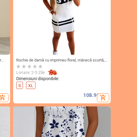
r
Rochie de damă cu imprimeu floral, mânecă scurtă,
,
cu glugă, stil european și american, 2021 Amazon
AliExpress
Livrare: 2-5 Zile
Dimensiuni disponibile:
S
XL
Lei
108.96
Lei
d_shopping_cart
add_shopping_cart