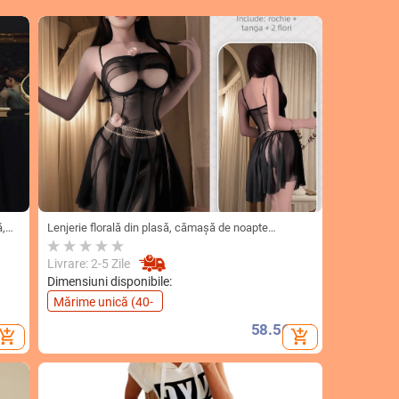
ă,
Lenjerie florală din plasă, cămașă de noapte
transparentă cu bretele
Livrare: 2-5 Zile
Dimensiuni disponibile:
Mărime unică (40-
60kg)
Lei
58.56
Lei
d_shopping_cart
add_shopping_cart