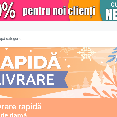
vrare rapidă
 de damă