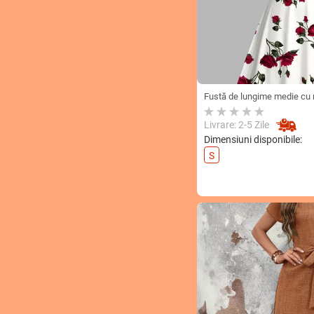
Pentru Cupluri Și Părinți
Căptușeală Caldă
Îmbrăcăminte pentru
întreaga familie
Costume De Baie Pentru
Întreaga Familie
Îmbrăcăminte Feminină
Fustă de lungime medie cu m
În Stil African
și curea - Fustă elegantă fă
Lenjerie Termică
Livrare: 2-5 Zile
Haine Pentru Cupluri
Dimensiuni disponibile:
Haine Denim Pentru
S
Copii
Pijamale Pentru Cupluri
Alte Tratamente Pentru
Îmbrăcăminte De Damă
Îmbrăcăminte Pentru
Cupluri
Veste Pufoase pentru
Copii
Bluze De Toamnă și
Cămăși
Veste Casual Pentru