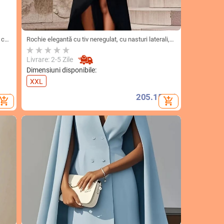
 cu
Rochie elegantă cu tiv neregulat, cu nasturi laterali,
in
pentru femei, la modă, transfrontalieră Amazon,
europene și americane
Livrare: 2-5 Zile
Dimensiuni disponibile:
XXL
Lei
205.15
Lei
d_shopping_cart
add_shopping_cart