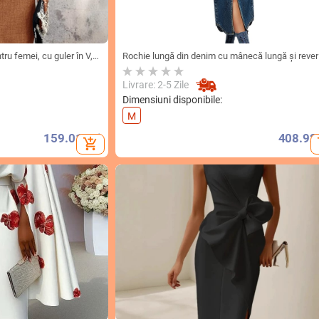
ru femei, cu guler în V,
Rochie lungă din denim cu mânecă lungă și rever
rte și curea, lungime
nasturi, croială transfrontalieră, vânzare directă d
nsfrontalier european și
fabrică, sursă
Livrare: 2-5 Zile
Dimensiuni disponibile:
M
159.01
Lei
408.92
add_shopping_cart
ad