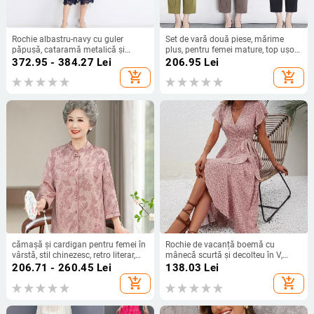
Rochie albastru-navy cu guler
Set de vară două piese, mărime
păpușă, cataramă metalică și
plus, pentru femei mature, top ușor
dantelă franțuzească hidrosolubilă,
cu mânecă scurtă și pantaloni, stil
372.95 - 384.27
Lei
206.95
Lei
stil sofisticat pentru doamne, rochie
occidental
add_shopping_cart
add_shopping_cart
de lungime medie
cămașă și cardigan pentru femei în
Rochie de vacanță boemă cu
vârstă, stil chinezesc, retro literar,
mânecă scurtă și decolteu în V,
conținut țesătură 30–50%, fără
model Independent Station
206.71 - 260.45
Lei
138.03
Lei
guler
Amazon Crossborder
add_shopping_cart
add_shopping_cart