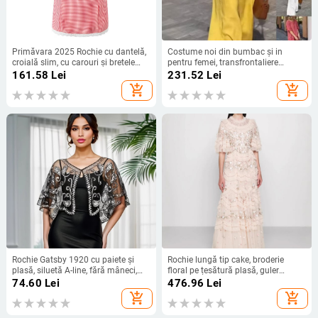
Primăvara 2025 Rochie cu dantelă,
Costume noi din bumbac și in
croială slim, cu carouri și bretele
pentru femei, transfrontaliere
S21920
europene și americane, primăvară
161.58
Lei
231.52
Lei
și vară 2025, pentru femei,
add_shopping_cart
add_shopping_cart
confortabile, de culoare pură, lejere,
casual, cu mânecă lungă, set din
două piese
Rochie Gatsby 1920 cu paiete și
Rochie lungă tip cake, broderie
plasă, siluetă A-line, fără mâneci,
floral pe țesătură plasă, guler
decolteu adânc în V, cu mărgele.
rotund, mâneci cu petale; poliester.
74.60
Lei
476.96
Lei
add_shopping_cart
add_shopping_cart