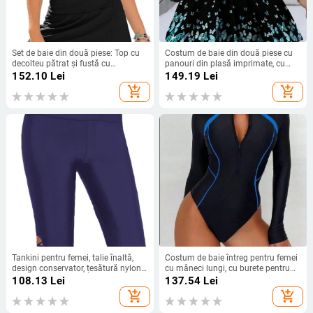
Set de baie din două piese: Top cu
Costum de baie din două piese cu
decolteu pătrat și fustă cu
panouri din plasă imprimate, cu
despicare, fără mâneci, cu burete
bureți la bust, 85% poliester / 15%
152.10
Lei
149.19
Lei
pentru bust, material nylon
elastan, căptușeală 95% poliester /
add_shopping_cart
add_shopping_cart
5% elastan, 150 g/m²
Tankini pentru femei, talie înaltă,
Costum de baie întreg pentru femei
design conservator, țesătură nylon
cu mâneci lungi, cu burete pentru
cu 80% spandex, greutate țesătură
bust, din nailon cu uscare rapidă și
108.13
Lei
137.54
Lei
195 g, căptușeală poliester 95%
elasticitate ridicată
add_shopping_cart
add_shopping_cart