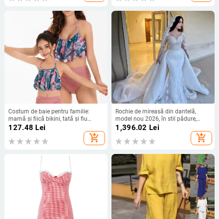
Costum de baie pentru familie:
Rochie de mireasă din dantelă,
mamă și fiică bikini, tată și fiu
model nou 2026, în stil pădure,
șorturi de plajă cu talie elastică
mâneci lungi, siluetă sirenă
127.48
Lei
1,396.02
Lei
add_shopping_cart
add_shopping_cart