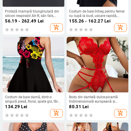
Proteză mamară triunghiulară din
Costum de baie întreg pentru femei
silicon respirabil Atr-R, sân fals,
cu cupă la bust, uscare rapidă,
proteză mamară postoperatorie,
elasticitate înaltă, din nailon 80/20
56.19 - 262.49
Lei
155.26 - 162.27
Lei
producător en-gros
cu căptușeală de poliester, fără
add_shopping_cart
add_shopping_cart
mâneci, 195 g
Costum de baie damă, dintr-o
Body din dantelă dulce-picantă
singură piesă, floral, spate gol, fără
tridimensională europeană și
mâneci, croială strânsă, elasticitate
americană nouă din fabrică 2022,
134.29
Lei
80.31
Lei
mare, poliester cu căptușeală din
tentație sexy, comerț exterior,
add_shopping_cart
add_shopping_cart
spandex 18%
lenjerie intimă, pijamale sexy