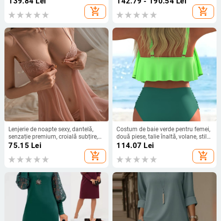
139.84
Lei
142.79 - 190.54
Lei
18% elastan, greutate țesătură 230
add_shopping_cart
add_shopping_cart
g
Lenjerie de noapte sexy, dantelă,
Costum de baie verde pentru femei,
senzație premium, croială subțire,
două piese, talie înaltă, volane, stil
pentru sâni mici, rochie de noapte
European-American
75.15
Lei
114.07
Lei
cu bretele
add_shopping_cart
add_shopping_cart