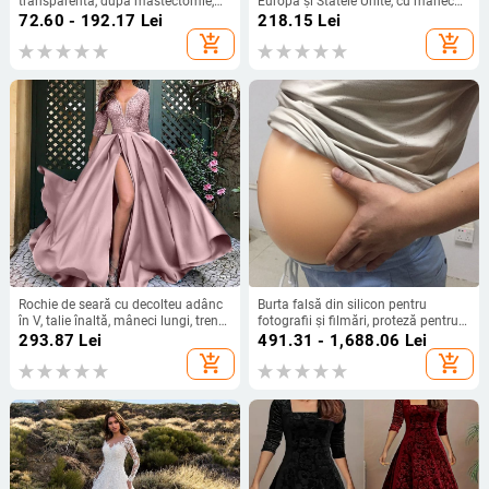
transparentă, după mastectomie,
Europa și Statele Unite, cu mânecă
pentru înot și lenjerie
lungă, plasă, cusături argintii, cu
72.60 - 192.17
Lei
218.15
Lei
guler rotund, industrie grea, fustă
add_shopping_cart
add_shopping_cart
elegantă de calitate la modă
Rochie de seară cu decolteu adânc
Burta falsă din silicon pentru
în V, talie înaltă, mâneci lungi, tren
fotografii și filmări, proteză pentru
mic, fustă lungă
sarcină, burtă de bere
293.87
Lei
491.31 - 1,688.06
Lei
add_shopping_cart
add_shopping_cart