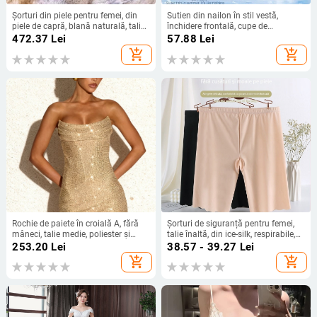
Șorturi din piele pentru femei, din
Sutien din nailon în stil vestă,
piele de capră, blană naturală, talie
închidere frontală, cupe de
înaltă, lungime 3/4, design
acoperire completă fără formare,
472.37
Lei
57.88
Lei
patchwork, micro-elastic
bretele duble fixe
add_shopping_cart
add_shopping_cart
Rochie de paiete în croială A, fără
Șorturi de siguranță pentru femei,
mâneci, talie medie, poliester și
talie înaltă, din ice-silk, respirabile,
elastan, detalii colaj, potrivită
elastice, ca bază sub haine
253.20
Lei
38.57 - 39.27
Lei
pentru petreceri
add_shopping_cart
add_shopping_cart