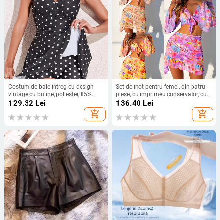
Costum de baie întreg cu design
Set de înot pentru femei, din patru
vintage cu buline, poliester, 85%
piese, cu imprimeu conservator, cu
poliester
bureți pentru sâni, fără suport
129.32
Lei
136.40
Lei
metalic; material principal: 82%
add_shopping_cart
add_shopping_cart
poliester, căptușeală: 18% spandex