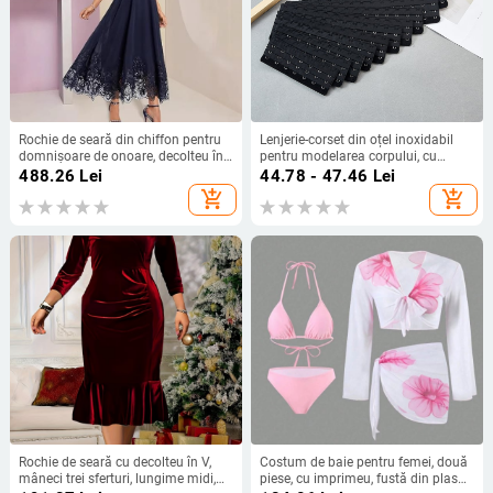
Rochie de seară din chiffon pentru
Lenjerie-corset din oțel inoxidabil
domnișoare de onoare, decolteu în
pentru modelarea corpului, cu
V adânc, dantelă, mâneci scurte,
catarame 7-18, catarame extinse și
488.26
Lei
44.78 - 47.46
Lei
fustă lungă, poliester
catarame de spate
add_shopping_cart
add_shopping_cart
Rochie de seară cu decolteu în V,
Costum de baie pentru femei, două
mâneci trei sferturi, lungime midi,
piese, cu imprimeu, fustă din plasă