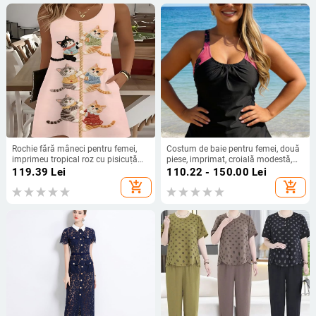
Rochie fără mâneci pentru femei,
Costum de baie pentru femei, două
imprimeu tropical roz cu pisicuță
piese, imprimat, croială modestă,
cățărând pe o frânghie
control abdomen, uscare rapidă,
119.39
Lei
110.22 - 150.00
Lei
potrivit pentru băi termale
add_shopping_cart
add_shopping_cart