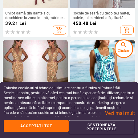
Chilot damă din dantelă cu
Rochie de seară cu decolteu halter,
deschidere la zona intimă, mărime
paiete, talie evidențiată, siluetă
plus, talie joasă, respirabil
sirenă cu coadă de peste, potrivită
39.21
Lei
450.48
Lei
pentru banchet, nuntă și
add_shopping_cart
add_shopping_cart
evenimente formale
search
Căutare
Folosim cookie-uri și tehnologii similare pentru a furniza și îmbunătăți
Serviciul nostru, pentru a vă oferi cea mai bună experiență de utilizare, pentru a
menține securitatea platformei, pentru a personaliza conținutul și reclamele și
pentru a măsura eficacitatea campaniilor noastre de marketing. Alegerea
Rochie de seară cu paiete, fără
Costum de baie tankini pentru
opțiunii „Acceptă tot”, vă exprimați acordul ca noi și partenerii noștri de
mâneci, decolteu adânc în V, siluetă
femei, design conservator cu design
Vezi mai mult
sirenă, țesătură poliester
divizat, fără mâneci, cu bureți în
încredere să stocăm cookie-uri și tehnologii similare pe dispozitivul dvs. în
246.55
Lei
157.43
Lei
zona sânilor, poliester cu
scopuri publicitare și analitice. Vă puteți gestiona preferințele în orice moment
add_shopping_cart
add_shopping_cart
căptușeală de spandex
făcând clic pe „Gestionează preferințele”. Pentru mai multe informații, vă
GESTIONEAZĂ
ACCEPTAȚI TOT
rugăm să consultați
Politica noastră de confidențialitate
.
PREFERINȚELE