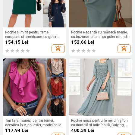
Rochie slim fit pentru femei
Rochie elegantă cu mânecă medie,
europene și americane, cu guler
cu buzunar lateral, cu guler rotund,
înalt, mânecă lungă, cu mânecă
versatilă, de culoare solidă, din
154.15
Lei
152.66
Lei
goală din dantelă, cusătură
Europa și America, 2025
add_shopping_cart
add_shopping_cart
transfrontalieră
Top fără mâneci pentru femei,
Rochie nouă pentru femei din șifon
decolteu în V, poliester, model solid
cu dantelă și talie înaltă, Cuiying,
Cuiying, rochie lungă elegantă cu
117.94
Lei
400.39
Lei
mâneci volante 88336