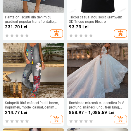
Pantaloni scurți din denim cu
Tricou casual nou sosit Kraftwerk
gradient popular transfrontalier,
3D Tricou negru Electro
spălați, retro, versatili, lejeri, drepți,
231.70
Lei
93.73
Lei
trei sferturi, mărime mare
add_shopping_cart
add_shopping_cart
Salopetă fără mâneci în stil boem,
Rochie de mireasă cu decolteu în V
imprimeu, model casual, denim
profund, mâneci lungi, tren lung,
subțire, amestec bumbac-poliester,
talie la nivelul mijlociu, poliester
214.77
Lei
858.97 - 1,085.59
Lei
talie medie, croială dreaptă
70–80%.
add_shopping_cart
add_shopping_cart