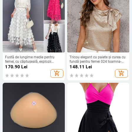
Fustă de lungime medie pentru
Tricou elegant cu paiete și curea cu
femei, cu căptușeală, explozii
fundă pentru femei 024 toamna-
transfrontaliere europene și
iarna nou, mânecă zburătoare,
170.90
Lei
148.11
Lei
americane, primăvară și vară,
design personalizat, pulover
add_shopping_cart
add_shopping_cart
tridimensional, cusut decorativ,
plasă, cusut, fustă