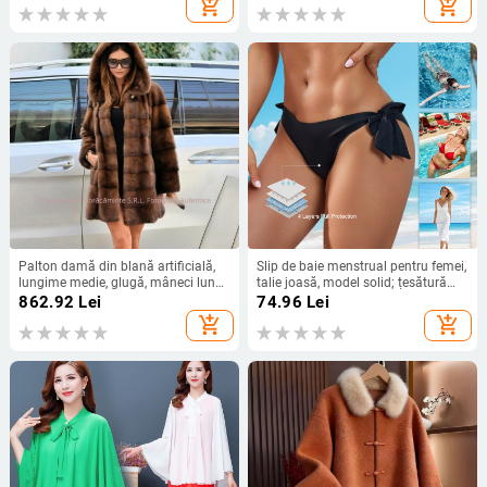
add_shopping_cart
add_shopping_cart
Palton damă din blană artificială,
Slip de baie menstrual pentru femei,
lungime medie, glugă, mâneci lungi,
talie joasă, model solid; țesătură
stil elegant
principală nylon 85%, căptușeală
862.92
Lei
74.96
Lei
interioară poliester
add_shopping_cart
add_shopping_cart