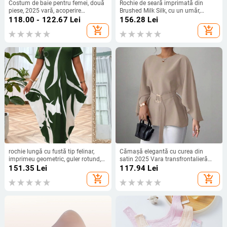
Costum de baie pentru femei, două
Rochie de seară imprimată din
piese, 2025 vară, acoperire
Brushed Milk Silk, cu un umăr,
conservatoare a abdomenului,
decolteu pătrat, mâneci scurte
118.00 - 122.67
Lei
156.28
Lei
costum de baie sport pentru piscină
add_shopping_cart
add_shopping_cart
și băi termale
rochie lungă cu fustă tip felinar,
Cămașă elegantă cu curea din
imprimeu geometric, guler rotund,
satin 2025 Vara transfrontalieră
mâneci scurte, material poliester-
Îmbrăcăminte pentru femei
151.35
Lei
117.94
Lei
elastan
Aliexpress Amazon Casual Confort
add_shopping_cart
add_shopping_cart
Independent Station