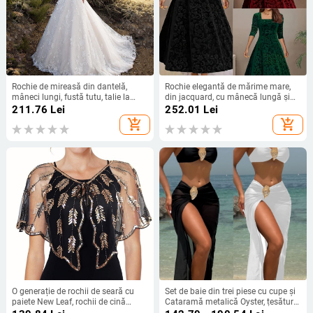
Rochie de mireasă din dantelă,
Rochie elegantă de mărime mare,
mâneci lungi, fustă tutu, talie la
din jacquard, cu mânecă lungă și
mijloc, rochie lungă
guler pătrat, din catifea, mărime
211.76
Lei
252.01
Lei
extra-mare, europeană și
add_shopping_cart
add_shopping_cart
americană, 2024
O generație de rochii de seară cu
Set de baie din trei piese cu cupe și
paiete New Leaf, rochii de cină
Cataramă metalică Oyster, țesătură
europene și americane, șal Amazon
poliester, căptușeală poliester cu