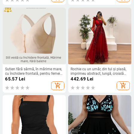
Sutien fără sârmă, în mărime mare,
Rochie cu un umăr, din tul și plasă,
cu închidere frontală, pentru femei
imprimeu abstract, lungă, croială
în vârstă și mijlocie, cu căptușeală
largă, talie medie, poliester 70–80%
65.57
Lei
442.69
Lei
din bumbac jacquard
+ 50–70%
add_shopping_cart
add_shopping_cart