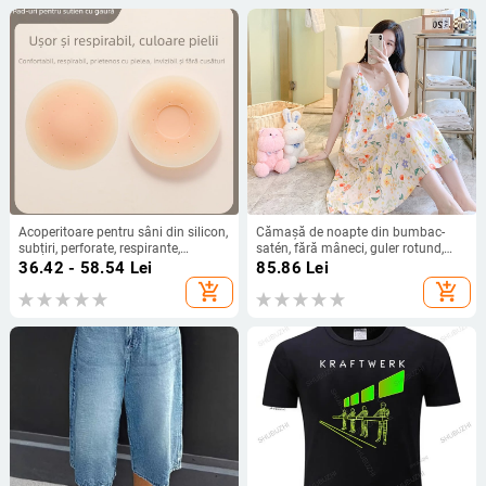
Acoperitoare pentru sâni din silicon,
Cămașă de noapte din bumbac-
subțiri, perforate, respirante,
satén, fără mâneci, guler rotund,
autoadezive, invizibile, fără cusături,
lungime medie, ușoară și
36.42 - 58.54
Lei
85.86
Lei
pentru rochii cu bretele
respirabilă pentru vară
add_shopping_cart
add_shopping_cart