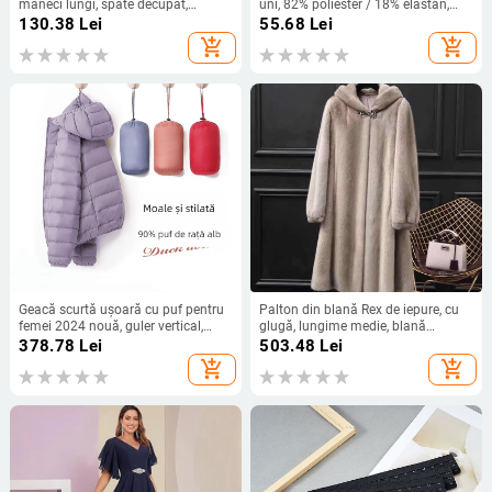
mâneci lungi, spate decupat,
uni, 82% poliester / 18% elastan,
imprimeu sexy, țesătură 85%
țesătură poliester, stil briefs
130.38
Lei
55.68
Lei
poliester / 15% elastan, căptușeală
add_shopping_cart
add_shopping_cart
95% poliester / 5% elastan, cu bureți
pentru bust
Geacă scurtă ușoară cu puf pentru
Palton din blană Rex de iepure, cu
femei 2024 nouă, guler vertical,
glugă, lungime medie, blană
glugă, mărimea 90, haină de iarnă
groasă, mărime mare, pentru
378.78
Lei
503.48
Lei
la modă, cu puf de rață alb
toamnă-iarnă
add_shopping_cart
add_shopping_cart