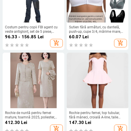
Costum pentru copii FBI agent cu
Sutien fără armături, cu dantelă,
veste antiglonț, set de 5 piese,
push-up, cupe 3/4, mărime mare,
pentru reprezentație polițienească
confortabil, închidere frontală
96.33 - 156.85
Lei
60.07
Lei
Halloween
add_shopping_cart
add_shopping_cart
Rochie de nuntă pentru femei
Rochie pentru femei, top tubular,
mature, toamnă 2025, poliester,
fără mâneci, croială A-line, talie
imprimeu, lungime midi
înaltă, material poliester
412.30
Lei
147.30
Lei
add_shopping_cart
add_shopping_cart