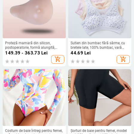
Proteză mamară din silicon,
Sutien din bumbac fără sârme, cu
postoperatorie, formă alungită,
bretele late, 100% bumbac, vară
înaltă calitate, respirabilă
2024, stil minimalist de bază
149.39 - 363.73
Lei
44.69
Lei
add_shopping_cart
add_shopping_cart
Costum de baie întreg pentru femei,
Șorturi de baie pentru femei, model