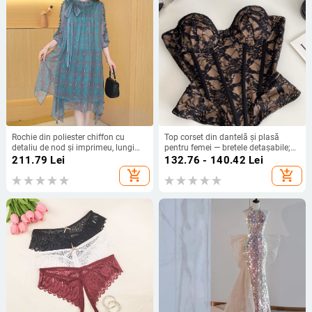
Rochie din poliester chiffon cu
Top corset din dantelă și plasă
detaliu de nod și imprimeu, lungime
pentru femei — bretele detașabile;
medie, mâneci 3/4
versiune în formă A; primăvara
211.79
Lei
132.76 - 140.42
Lei
2025; pentru femei adulte; stil
add_shopping_cart
add_shopping_cart
elegant pentru mers la muncă