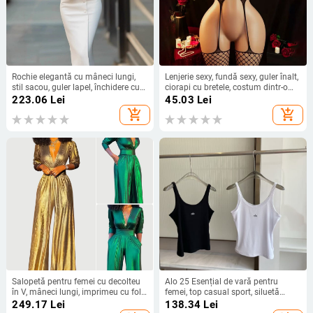
Rochie elegantă cu mâneci lungi,
Lenjerie sexy, fundă sexy, guler înalt,
stil sacou, guler lapel, închidere cu
ciorapi cu bretele, costum dintr-o
nasturi pe un singur rând, croială
singură bucată de plasă
223.06
Lei
45.03
Lei
slim, fustă lungă cu tăietură
transparentă, cu gol pe spate
add_shopping_cart
add_shopping_cart
neregulată
Salopetă pentru femei cu decolteu
Alo 25 Esențial de vară pentru
în V, mâneci lungi, imprimeu cu folie
femei, top casual sport, siluetă
aurie, bretele pentru strângerea
elegantă, versatil
249.17
Lei
138.34
Lei