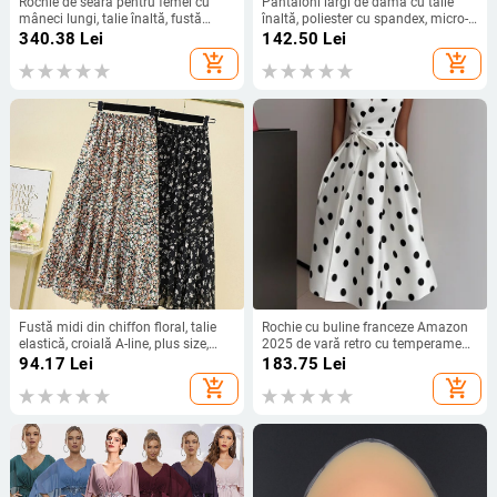
Rochie de seară pentru femei cu
Pantaloni largi de damă cu talie
mâneci lungi, talie înaltă, fustă
înaltă, poliester cu spandex, micro-
lungă, țesătură spray metalică,
elasticitate, stil street fashionista
340.38
Lei
142.50
Lei
poliester 95%+
add_shopping_cart
add_shopping_cart
Fustă midi din chiffon floral, talie
Rochie cu buline franceze Amazon
elastică, croială A-line, plus size,
2025 de vară retro cu temperament
siluetă drapată
nou, talie subțire, fustă pentru femei
94.17
Lei
183.75
Lei
add_shopping_cart
add_shopping_cart