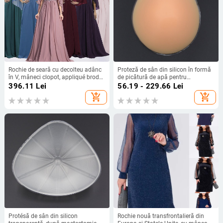
Rochie de seară cu decolteu adânc
Proteză de sân din silicon în formă
în V, mâneci clopot, appliqué brodat
de picătură de apă pentru
cu paiete, croială lungă A-line
augmentare, recuperare și
396.11
Lei
56.19 - 229.66
Lei
conturare
add_shopping_cart
add_shopping_cart
Protésă de sân din silicon
Rochie nouă transfrontalieră din