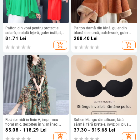
Palton din voal pentru protecție
Palton damă din lână, guler din
solară, croială lejeră, guler înălțat,
blană de nurcă, patchwork, guler
închidere cu un nasture, mâneci
drept, închidere cu trei nasturi
81.71
Lei
288.40
Lei
lungi
add_shopping_cart
add_shopping_cart
Rochie midi în linie A, imprimeu
Sutien Mango din silicon, fără
floral mic, decolteu în V, mâneci
sârmă, fără bretele, invizibil, plus
scurte.
size, subțire, pentru rochie de
85.08 - 118.29
Lei
37.30 - 315.68
Lei
mireasă, acoperire mameloane
add_shopping_cart
add_shopping_cart