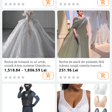
taliei, talie înaltă, stil urban, toamnă
add_shopping_cart
add_shopping_cart
2025
Rochie de mireasă cu un umăr,
Rochie de seară din poliester, fără
croială A-line, material Chenille cu
mâneci, lungă, colecția toamnă
Spandex, talie înaltă
2024
1,518.84 - 1,806.59
Lei
251.96
Lei
add_shopping_cart
add_shopping_cart