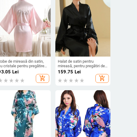
obe de mireasă din satin,
Halat de satin pentru
u cristale pentru pregătire
mireasă, pentru pregătiri de
i machiaj de dimineață,
dimineață, cu guler off-
93.05
Lei
159.75
Lei
ardigan din imitatie de
shoulder și mâneci 3/4,
add_shopping_cart
add_shopping_cart
mătase pentru femei
material din mătase
artificială, 100% poliester,
țesătură ultraușoară 81–100
g/m²