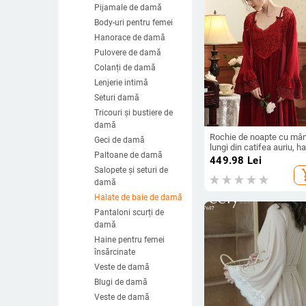
Pijamale de damă
Body-uri pentru femei
Hanorace de damă
Pulovere de damă
Colanți de damă
Lenjerie intimă
Seturi damă
Tricouri și bustiere de
damă
Rochie de noapte cu mâ
Geci de damă
lungi din catifea auriu, ha
Paltoane de damă
de mireasă, pijama în stil
449.98
Lei
franțuzesc, cald pentru
Salopete și seturi de
add_s
toamnă și iarnă
damă
Halate de baie de damă
Pantaloni scurți de
damă
Haine pentru femei
însărcinate
Veste de damă
Blugi de damă
Veste de damă