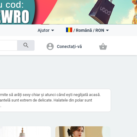
Ajutor
/
Română
/
RON
search
account_circle
shopping_basket
Conectați-vă
mite să arăți sexy chiar și atunci când ești neglijată acasă.
dantelă sunt extrem de delicate. Halatele din polar sunt
.