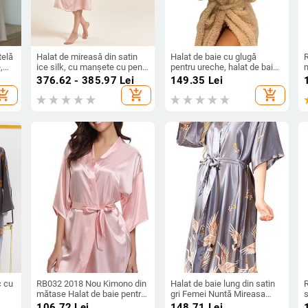
telă
Halat de mireasă din satin
Halat de baie cu glugă
,
ice silk, cu manșete cu pene
pentru ureche, halat de baie
– mâneci lungi, ultra-subțire
de pluș, cu gât în V, cu
376.62 - 385.97
Lei
149.35
Lei
81–100 g/m², guler tip rever
mânecă lungă, șal, kimono,
b
hopping_cart
add_shopping_cart
add_shopping_cart
haine calde de baie.
iri,
c cu
RB032 2018 Nou Kimono din
Halat de baie lung din satin
mătase Halat de baie pentru
gri Femei Nuntă Mireasa
femei Robe de domnișoară
Domnisoare de onoare Robe
106.72
Lei
148.71
Lei