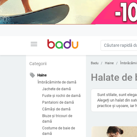
menu
Badu
Haine
Îmbrăcămi
Categorii
Halate de
local_offer
Haine
Îmbrăcăminte de damă
Jachete de damă
Sunt stilate, sunt eleg
Fuste și rochii de damă
Alegeți un halat din sa
Pantaloni de damă
practice și ușoare, iar 
Cămăși de damă
Bluze și tricouri de
damă
Costume de baie de
damă