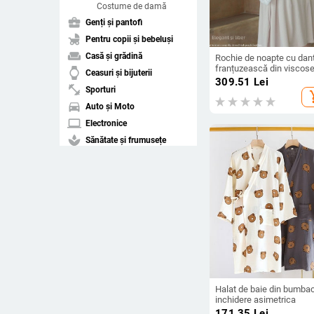
Costume de damă
business_center
Genți și pantofi
child_friendly
Pentru copii și bebeluși
weekend
Casă și grădină
Rochie de noapte cu dan
franțuzească din viscose
watch
Ceasuri și bijuterii
mâneci lungi, țesătură
309.51
Lei
fitness_center
subțire 121–140 g/m²,
Sporturi
add_s
decolteu în V, respirabilă,
directions_car
Auto și Moto
pentru somn, acasă și ieș
toate anotimpurile
laptop
Electronice
spa
Sănătate și frumusețe
pets
Animale de companie
Ștergeți filtrele
arrow_drop_down
Sortați după
Cea mai bună
compare_arrows
potrivire
Halat de baie din bumba
arrow_upward
inchidere asimetrica
Preț crescător
171.35
Lei