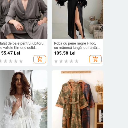
alat de baie pentru iubitorul
Robă cu pene negre Hiloc,
de vafele Kimono solid
cu mânecă lungă, cu fantă,
entru femei, halat de baie
sexy, pentru femei, rochie de
155.47
Lei
105.58
Lei
u mâneci trei sferturi cu
noapte pentru somn, haine
add_shopping_cart
add_shopping_cart
uzunare, primăvară, vară,
de dormit pentru femei
alat de baie moale pentru
femei