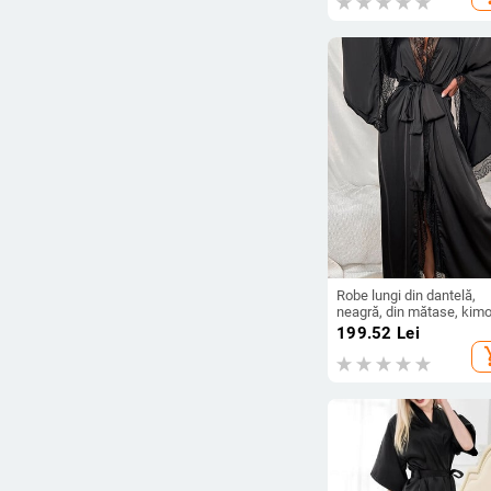
Preț
-
Ștergeți filtrele
Robe lungi din dantelă,
neagră, din mătase, kim
rochie, lenjerie de budoir,
199.52
Lei
halate din satin, pentru
add_s
petrecere de mireasă,
cadouri din dantelă, hala
mireasă