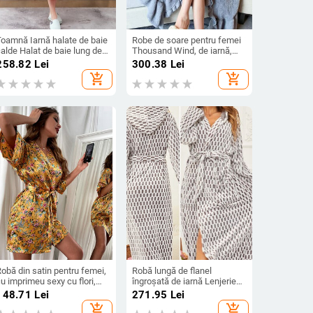
Toamnă Iarnă halate de baie
Robe de soare pentru femei
alde Halat de baie lung de
Thousand Wind, de iarnă,
flanel Îmbrăcăminte pentru
căptușită cu polar, halat de
258.82
Lei
300.38
Lei
acasă Rochie pentru femei
baie sexy de lux Extra-lung
add_shopping_cart
add_shopping_cart
din lână Coral Cămașă de
de catifea coral
noapte moale 2024
obă din satin pentru femei,
Robă lungă de flanel
u imprimeu sexy cu flori,
îngroșată de iarnă Lenjerie
alat de baie, rochie de
de dormit Kimono pentru
148.71
Lei
271.95
Lei
mătase artificială, cămașă
femeie cu glugă Halat de
add_shopping_cart
add_shopping_cart
de noapte cu jumătate de
baie Rochie largi din lână