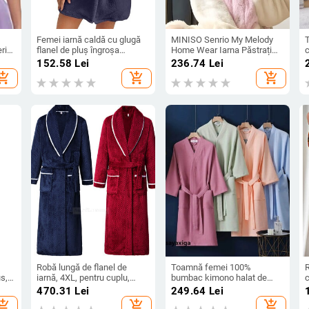
Femei iarnă caldă cu glugă
MINISO Senrio My Melody
erie
flanel de pluș îngroșa
Home Wear Iarna Păstrați
c
kimono halat de baie haine
căldura Coral Fleece Halat
152.58
Lei
236.74
Lei
ntă
acasă cu mâneci lungi halat
de baie Drăguț Cartoon Adult
hopping_cart
add_shopping_cart
add_shopping_cart
baie
scurtă pijamă haine de
Moale Gros Femei Pijama
rie
noapte
Kawaii
Robă lungă de flanel de
Toamnă femei 100%
R
s,
iarnă, 4XL, pentru cuplu,
bumbac kimono halat de
c
,
îmbrăcămintea de noapte,
baie halate de domnișoară
h
470.31
Lei
249.64
Lei
ră,
groasă, caldă, fleece coral,
de onoare pentru femeie
hopping_cart
add_shopping_cart
add_shopping_cart
halat de baie, rochie de
sexy halat de baie cu vafre