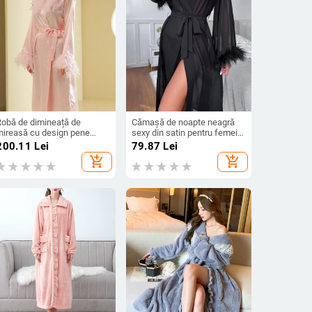
Robă de dimineață de
Cămașă de noapte neagră
mireasă cu design pene
sexy din satin pentru femei
Cămașă de noapte lungă de
de vară, cu pene de mătase,
200.11
Lei
79.87
Lei
ijloc pentru machiaj de
cu mânecă lungă, evazată,
add_shopping_cart
add_shopping_cart
nuntă Grup de domnișoare
rochie de dimineață de
de onoare kimono halate de
mireasă
aie din satin