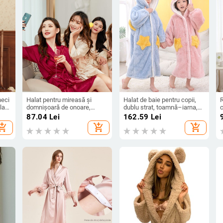
neci
Halat pentru mireasă și
Halat de baie pentru copii,
R
lat
domnișoară de onoare,
dublu strat, toamnă–iarna,
c
brodat, din mătase sintetică,
din flanel cu fleece coral,
ș
87.04
Lei
162.59
Lei
mâneci lungi, decolteu în
gros, potrivit pentru purtare
c
hopping_cart
add_shopping_cart
add_shopping_cart
linie dreaptă
în exterior, stil dulce