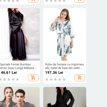
ânecă, lenjerie intimă de
corali Rochie de casă
vară
Pijamale Femei Bumbac
Robe de femeie cu imprimeu
Femei Sexy Lungă Mătase
alb, halat de baie din satin de
Kimono Rochie Robe de baie
vară, ocazional,
146.61
Lei
197.36
Lei
Babydoll Lenjerie Cămașă de
îmbrăcăminte de noapte
add_shopping_cart
add_shopping_cart
noapte домашний костюм
pentru femei, rochie largi
женский
kimono, rochie de acasă