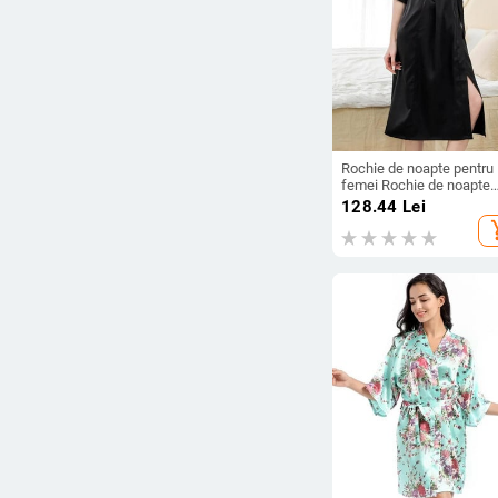
Rochie de noapte pentru
femei Rochie de noapte
lunga din satin Rochie de
128.44
Lei
mireasa pentru femei
add_s
Lenjerie de noapte Rochi
noapte Robe de baie int