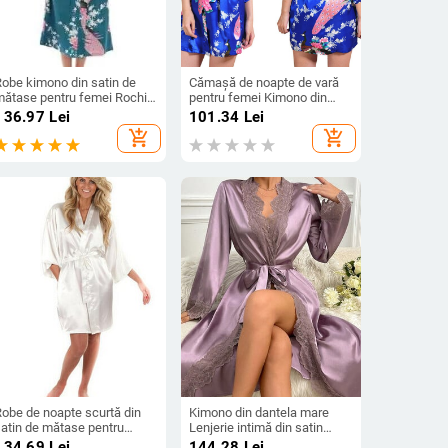
Robe kimono din satin de
Cămașă de noapte de vară
mătase pentru femei Rochie
pentru femei Kimono din
de dormit lungă Rochie de
mătase satinată Cardigan
136.97
Lei
101.34
Lei
aie cu model floral imprimat
largi Robă cu imprimeu cu
add_shopping_cart
add_shopping_cart
cu păun pentru petrecere,
păun și bujor Robă scurtă de
nuntă, pentru domnișoară de
dimineață ocazională
onoare
Robe de noapte scurtă din
Kimono din dantela mare
satin de mătase pentru
Lenjerie intimă din satin
femei Robă kimono solidă
Robe de noapte Cămașă
134.69
Lei
144.28
Lei