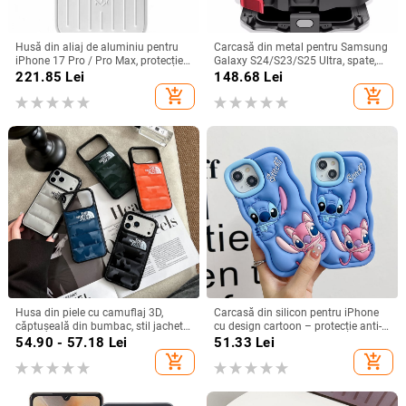
Husă din aliaj de aluminiu pentru
Carcasă din metal pentru Samsung
iPhone 17 Pro / Pro Max, protecție
Galaxy S24/S23/S25 Ultra, spate,
anti-cădere, închidere magnetică,
prelucrată, personalizabilă, disipare
221.85
Lei
148.68
Lei
turnare prin injecție, posibilitate de
căldură, anti-cadere, anti-amprentă
add_shopping_cart
add_shopping_cart
personalizare
Husa din piele cu camuflaj 3D,
Carcasă din silicon pentru iPhone
căptușeală din bumbac, stil jachetă
cu design cartoon – protecție anti-
de iarnă, compatibilă cu iPhone
cădere, finisaj mat, compatibilă cu
54.90 - 57.18
Lei
51.33
Lei
12–17 Pro Max
seria iPhone 11/12/13/14
add_shopping_cart
add_shopping_cart
(Pro/Max)