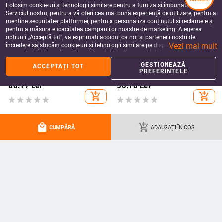
Folosim cookie-uri și tehnologii similare pentru a furniza și îmbunătăți
Serviciul nostru, pentru a vă oferi cea mai bună experiență de utilizare, pentru a
menține securitatea platformei, pentru a personaliza conținutul și reclamele și
pentru a măsura eficacitatea campaniilor noastre de marketing. Alegerea
opțiunii „Acceptă tot”, vă exprimați acordul ca noi și partenerii noștri de
Vezi mai mult
încredere să stocăm cookie-uri și tehnologii similare pe dispozitivul dvs. în
scopuri publicitare și analitice. Vă puteți gestiona preferințele în orice moment
făcând clic pe „Gestionează preferințele”. Pentru mai multe informații, vă
GESTIONEAZĂ
ACCEPTAȚI TOT
rugăm să consultați
Politica noastră de confidențialitate
.
Husă pentru iPhone 17 Pro Max cu
Kalexin husă protector din acril
PREFERINȚELE
film magnetic pentru obiectiv și
pentru seria iPhone 11–14 –
protecție completă, verde
rezistentă la uzură și la cădere,
60.17
Lei
50.18
Lei
fluorescent
personalizabilă, confecționată prin
add_shopping_cart
add_shopping_cart
turnare din plastic, stiluri
Japonia/Korea, Nordic și Instagram
local_mall
add_shopping_cart
CUMPĂRĂ
ADAUGAȚI ÎN COȘ
Carcasă Honor Magic V2 RSR
Husă de protecție pentru Honor
pentru MagicVS2, ecran pliabil,
Magic V2 cu capac magnetic