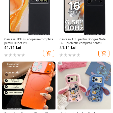
Carcasă TPU cu acoperire completă
Carcasă TPU pentru Doogee Note
pentru Cubot P90
56 – protecție completă pentru
Note 56, Plus și Pro, realizată
41.11
Lei
41.11
Lei
manual
add_shopping_cart
add_shopping_cart