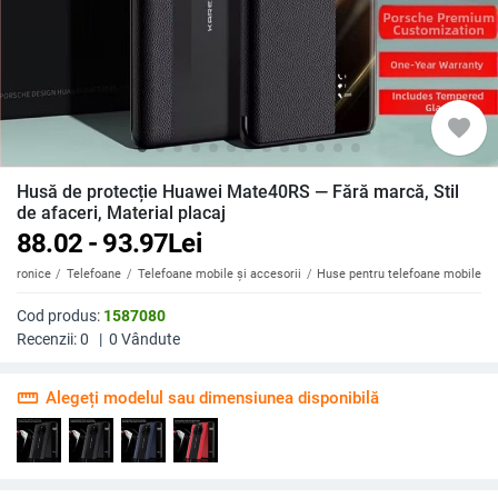
favorite
Husă de protecție Huawei Mate40RS — Fără marcă, Stil
de afaceri, Material placaj
88.02 - 93.97
Lei
ectronice
Telefoane
Telefoane mobile și accesorii
Huse pentru telefoane mobile
Cod produs:
1587080
Recenzii:
0
|
0
Vândute
straighten
Alegeți modelul sau dimensiunea disponibilă