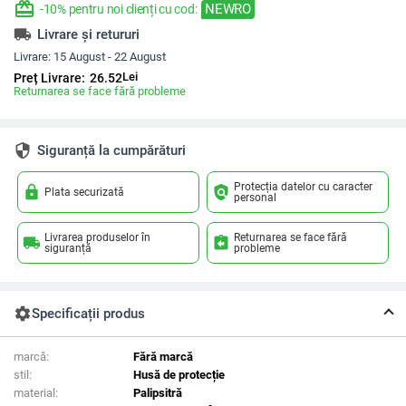
redeem
NEWRO
-10% pentru noi clienți cu cod:
local_shipping
Livrare și retururi
Livrare:
15 August - 22 August
Lei
Preț Livrare:
26.52
Returnarea se face fără probleme
security
Siguranță la cumpărături
Protecția datelor cu caracter
lock
policy
Plata securizată
personal
Livrarea produselor în
Returnarea se face fără
local_shipping
assignment_return
siguranță
probleme
settings
Specificații produs
marcă:
Fără marcă
stil:
Husă de protecție
material:
Palipsitră