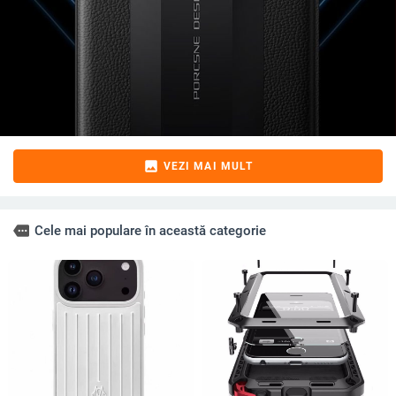
image
VEZI MAI MULT
more
Cele mai populare în această categorie