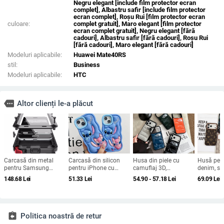
Negru elegant [include film protector ecran
complet], Albastru safir [include film protector
ecran complet], Roșu Rui [film protector ecran
culoare:
complet gratuit], Maro elegant [film protector
ecran complet gratuit], Negru elegant [fără
cadouri], Albastru safir [fără cadouri], Roșu Rui
[fără cadouri], Maro elegant [fără cadouri]
Modeluri aplicabile:
Huawei Mate40RS
stil:
Business
Modeluri aplicabile:
HTC
more
Altor clienți le-a plăcut
Carcasă din metal
Carcasă din silicon
Husa din piele cu
Husă pent
pentru Samsung
pentru iPhone cu
camuflaj 3D,
denim, sti
Galaxy S24/S23/S25
design cartoon –
căptușeală din
pentru iP
148.68
Lei
51.33
Lei
54.90 - 57.18
Lei
69.09
Lei
Ultra, spate, prelucrată,
protecție anti-cădere,
bumbac, stil jachetă
Max și iP
personalizabilă,
finisaj mat,
de iarnă, compatibilă
acoperire
disipare căldură, anti-
compatibilă cu seria
cu iPhone 12–17 Pro
cadere, anti-amprentă
iPhone 11/12/13/14
Max
(Pro/Max)
assignment_return
Politica noastră de retur