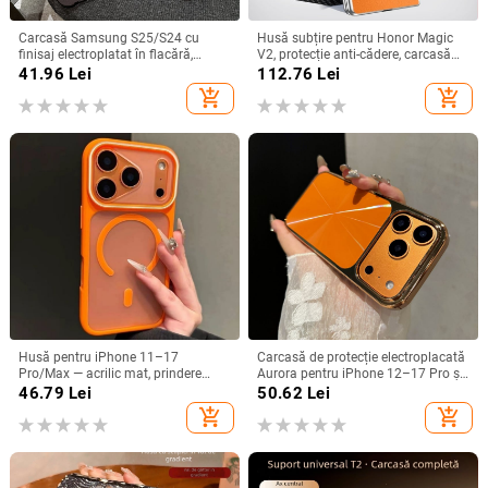
Carcasă Samsung S25/S24 cu
Husă subțire pentru Honor Magic
finisaj electroplatat în flacără,
V2, protecție anti-cădere, carcasă
design decupat, compatibilă cu
dură pentru ecran pliabil, finisaj PU
41.96
Lei
112.76
Lei
A26/A36/A56 și A54/A55
piele electroplatinată
add_shopping_cart
add_shopping_cart
Husă pentru iPhone 11–17
Carcasă de protecție electroplacată
Pro/Max — acrilic mat, prindere
Aurora pentru iPhone 12–17 Pro și
magnetică, protecție anti-cadere,
Pro Max, acoperire completă, anti-
46.79
Lei
50.62
Lei
antiamprentă
șoc
add_shopping_cart
add_shopping_cart