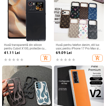
Husă transparentă din silicon
Husă pentru telefon denim, stil lux
pentru Cubot X100, protecție cu
ușor, pentru iPhone 17 Pro Max și
acoperire totală
iPhone 16, cu acoperire totală
41.11
Lei
69.09
Lei
add_shopping_cart
add_shopping_cart