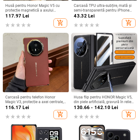
Husă pentru Honor Magic V5 cu
Carcasă TPU ultra-subțire, mată și
protecție magnetică a axului
semi-transparentă pentru iPhone
central, acoperire completă a
11/12/14/15/16/17 Pro Max,
117.97
Lei
43.32
Lei
obiectivului, piele naturală,
protecție împotriva căderilor, anti-
add_shopping_cart
add_shopping_cart
electroplacare, protecție anti-cădere
amprente
Carcasă pentru telefon Honor
Husa flip pentru HONOR Magic V5,
Magic V3, protecție a axei centrale,
din piele artificială, gravură în relief,
noul model Magic V5, husă ușoară
stil Ins, anti-cadere
116.17
Lei
130.66 - 142.10
Lei
din piele artificială cu
add_shopping_cart
add_shopping_cart
electroplacare, anti-cădere