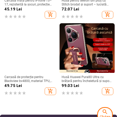
Carcasă mată pentru iPhone 15–
Husă pentru telefon din pluș cu
17, rezistență la șocuri, protecție
Stitch brodat și suport – lucrată
pentru obiectiv, prindere magnetică,
manual, stil desen animat drăguț,
45.19
Lei
72.07
Lei
în diverse culori
protecție anti-cădere, pentru seria
add_shopping_cart
add_shopping_cart
iPhone 11–17
Carcasă de protecție pentru
Husă Huawei Pura80 Ultra cu
Blackview bv4800, material TPU,
brățară pentru încheietură și suport
realizată manual, personalizabilă
rotativ — textură piele Napa
49.75
Lei
99.03
Lei
electroplacată
add_shopping_cart
add_shopping_cart
search
Căutare