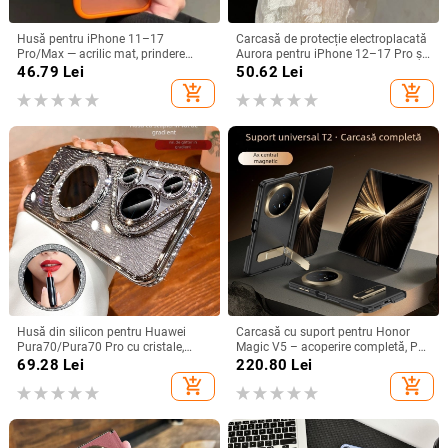
Husă pentru iPhone 11–17
Carcasă de protecție electroplacată
Pro/Max — acrilic mat, prindere
Aurora pentru iPhone 12–17 Pro și
magnetică, protecție anti-cadere,
Pro Max, acoperire completă, anti-
46.79
Lei
50.62
Lei
antiamprentă
șoc
add_shopping_cart
add_shopping_cart
Husă din silicon pentru Huawei
Carcasă cu suport pentru Honor
Pura70/Pura70 Pro cu cristale,
Magic V5 – acoperire completă, PC
transparentă, estetică, suport
mat, anti-cădere, anti-amprente
69.28
Lei
220.80
Lei
încorporat și disipare a căldurii
add_shopping_cart
add_shopping_cart