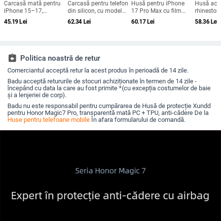
Carcasă mată pentru
Carcasă pentru telefon
Husă pentru iPhone
Husă acri
iPhone 15–17,
din silicon, cu model
17 Pro Max cu film
rhineston
rezistență la șocuri,
gravat în relief,
magnetic pentru
iPhone 17
45.19
Lei
62.34
Lei
60.17
Lei
58.36
Lei
protecție pentru
portabilă, anti-cadere,
obiectiv și protecție
acoperire
obiectiv, prindere
pentru iPhone 17 Pro
completă, verde
diamante 
magnetică, în diverse
Max
fluorescent
la margin
culori
căderilor
assignment_return
Politica noastră de retur
Comerciantul acceptă retur la acest produs în perioadă de 14 zile.
Badu acceptă retururile de stocuri achiziționate în termen de 14 zile -
începând cu data la care au fost primite *(cu excepția costumelor de baie
și a lenjeriei de corp).
Badu nu este responsabil pentru cumpărarea de Husă de protecție Xundd
pentru Honor Magic7 Pro, transparentă mată PC + TPU, anti-cădere De la
Huse pentru telefoane mobile
În afara formularului de comandă.