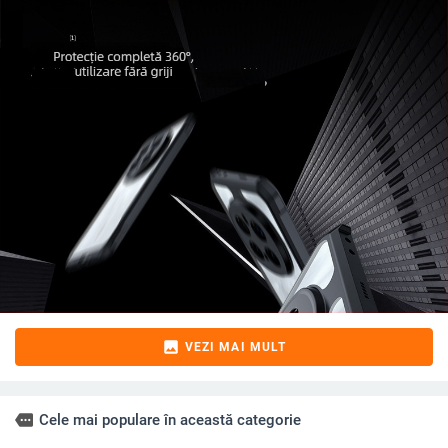
image
VEZI MAI MULT
more
Cele mai populare în această categorie