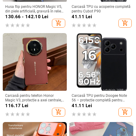
Husa flip pentru HONOR Magic V5,
Carcasă TPU cu acoperire completă
din piele artificială, gravură în relief,
pentru Cubot P90
stil Ins, anti-cadere
130.66 - 142.10
Lei
41.11
Lei
add_shopping_cart
add_shopping_cart
Carcasă pentru telefon Honor
Carcasă TPU pentru Doogee Note
Magic V3, protecție a axei centrale,
56 – protecție completă pentru
noul model Magic V5, husă ușoară
Note 56, Plus și Pro, realizată
116.17
Lei
41.11
Lei
din piele artificială cu
manual
add_shopping_cart
add_shopping_cart
electroplacare, anti-cădere