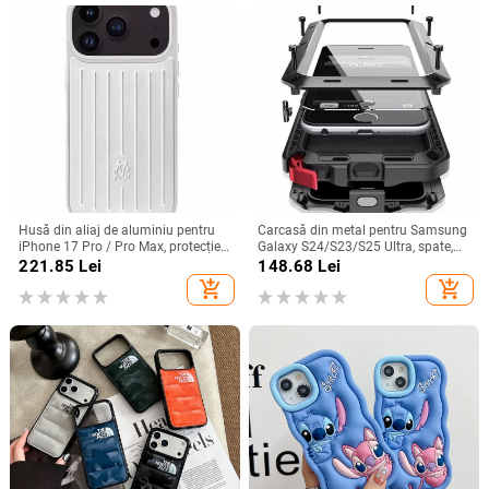
Husă din aliaj de aluminiu pentru
Carcasă din metal pentru Samsung
iPhone 17 Pro / Pro Max, protecție
Galaxy S24/S23/S25 Ultra, spate,
anti-cădere, închidere magnetică,
prelucrată, personalizabilă, disipare
221.85
Lei
148.68
Lei
turnare prin injecție, posibilitate de
căldură, anti-cadere, anti-amprentă
add_shopping_cart
add_shopping_cart
personalizare