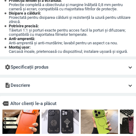
Protecția lentilei și a ecranului:
Protecție completă a obiectivului și margine înălțată 0,8 mm pentru
cameră și ecran; compatibilă cu majoritatea filtrilor de protecție.
Disipare a căldurii:
Proiectată pentru disiparea căldurii și rezistență la uzură pentru utilizare
zilnică.
Potrivire precisă:
Tăieturi 1:1 și porturi exacte pentru acces facil la porturi și difuzoare;
compatibilă cu majoritatea filmelor temperate.
Anti-amprentă:
Anti-amprentă și anti-murdărire; lavabil pentru un aspect ca nou.
Montaj ușor:
Carcasă moale, prietenoasă cu dispozitivul; instalare ușoară și sigură.
settings
Specificații produs
description
Descriere
more
Altor clienți le-a plăcut