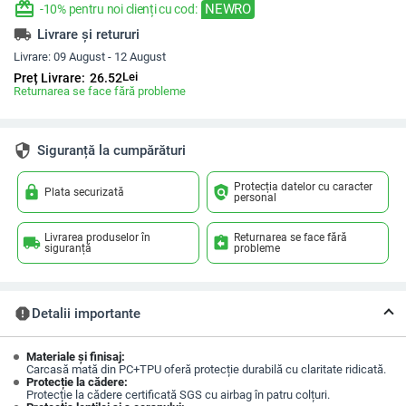
redeem
NEWRO
-10% pentru noi clienți cu cod:
local_shipping
Livrare și retururi
Livrare:
09 August - 12 August
Lei
Preț Livrare:
26.52
Returnarea se face fără probleme
security
Siguranță la cumpărături
Protecția datelor cu caracter
lock
policy
Plata securizată
personal
Livrarea produselor în
Returnarea se face fără
local_shipping
assignment_return
siguranță
probleme
report
Detalii importante
Materiale și finisaj:
Carcasă mată din PC+TPU oferă protecție durabilă cu claritate ridicată.
Protecție la cădere:
Protecție la cădere certificată SGS cu airbag în patru colțuri.