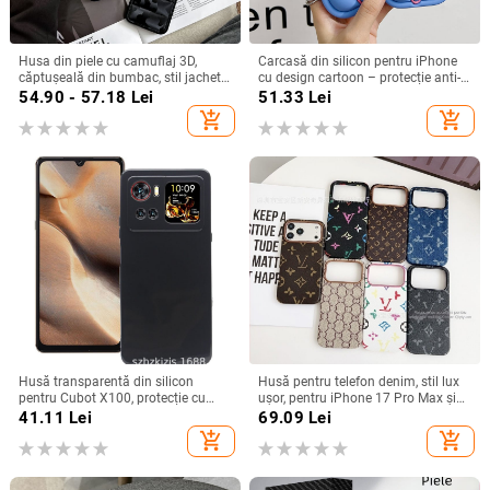
Husa din piele cu camuflaj 3D,
Carcasă din silicon pentru iPhone
căptușeală din bumbac, stil jachetă
cu design cartoon – protecție anti-
de iarnă, compatibilă cu iPhone
cădere, finisaj mat, compatibilă cu
54.90 - 57.18
Lei
51.33
Lei
12–17 Pro Max
seria iPhone 11/12/13/14
add_shopping_cart
add_shopping_cart
(Pro/Max)
Husă transparentă din silicon
Husă pentru telefon denim, stil lux
pentru Cubot X100, protecție cu
ușor, pentru iPhone 17 Pro Max și
acoperire totală
iPhone 16, cu acoperire totală
41.11
Lei
69.09
Lei
add_shopping_cart
add_shopping_cart