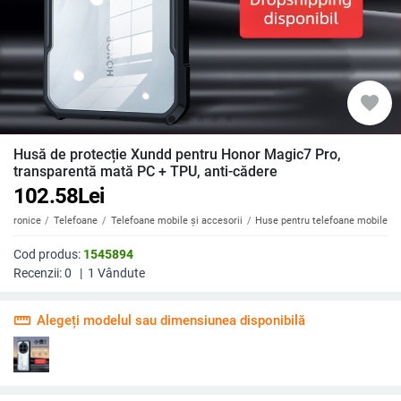
favorite
Husă de protecție Xundd pentru Honor Magic7 Pro,
transparentă mată PC + TPU, anti-cădere
102.58
Lei
ectronice
Telefoane
Telefoane mobile și accesorii
Huse pentru telefoane mobile
Cod produs:
1545894
Recenzii:
0
|
1
Vândute
straighten
Alegeți modelul sau dimensiunea disponibilă