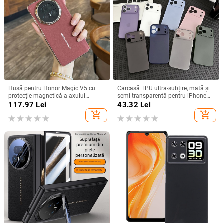
Husă pentru Honor Magic V5 cu
Carcasă TPU ultra-subțire, mată și
protecție magnetică a axului
semi-transparentă pentru iPhone
central, acoperire completă a
11/12/14/15/16/17 Pro Max,
117.97
Lei
43.32
Lei
obiectivului, piele naturală,
protecție împotriva căderilor, anti-
add_shopping_cart
add_shopping_cart
electroplacare, protecție anti-cădere
amprente