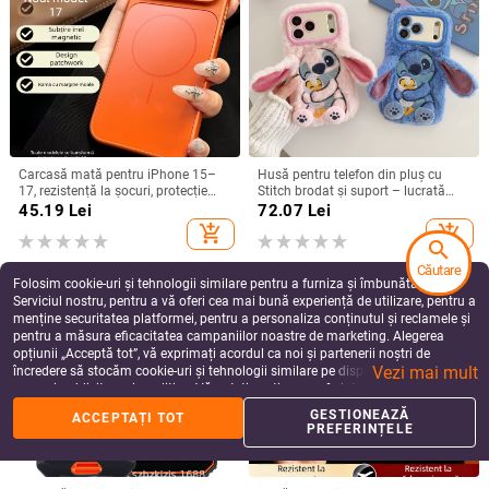
Carcasă mată pentru iPhone 15–
Husă pentru telefon din pluș cu
17, rezistență la șocuri, protecție
Stitch brodat și suport – lucrată
pentru obiectiv, prindere magnetică,
manual, stil desen animat drăguț,
45.19
Lei
72.07
Lei
în diverse culori
protecție anti-cădere, pentru seria
add_shopping_cart
add_shopping_cart
iPhone 11–17
search
Căutare
Folosim cookie-uri și tehnologii similare pentru a furniza și îmbunătăți
Serviciul nostru, pentru a vă oferi cea mai bună experiență de utilizare, pentru a
menține securitatea platformei, pentru a personaliza conținutul și reclamele și
pentru a măsura eficacitatea campaniilor noastre de marketing. Alegerea
opțiunii „Acceptă tot”, vă exprimați acordul ca noi și partenerii noștri de
Vezi mai mult
încredere să stocăm cookie-uri și tehnologii similare pe dispozitivul dvs. în
scopuri publicitare și analitice. Vă puteți gestiona preferințele în orice moment
făcând clic pe „Gestionează preferințele”. Pentru mai multe informații, vă
GESTIONEAZĂ
ACCEPTAȚI TOT
rugăm să consultați
Politica noastră de confidențialitate
.
PREFERINȚELE