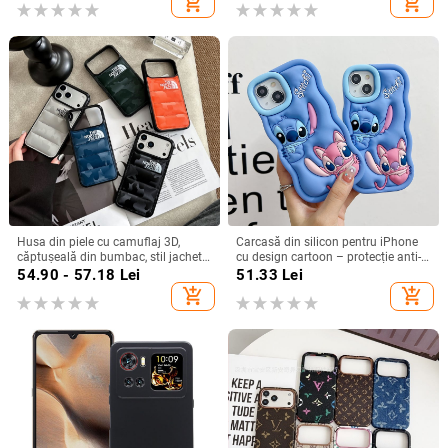
add_shopping_cart
add_shopping_cart
personalizare
Husa din piele cu camuflaj 3D,
Carcasă din silicon pentru iPhone
căptușeală din bumbac, stil jachetă
cu design cartoon – protecție anti-
de iarnă, compatibilă cu iPhone
cădere, finisaj mat, compatibilă cu
54.90 - 57.18
Lei
51.33
Lei
12–17 Pro Max
seria iPhone 11/12/13/14
add_shopping_cart
add_shopping_cart
(Pro/Max)