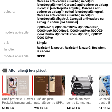
Carcasă anti-cadere cu airbag în colțuri
[electroplată mov], Carcasă anti-cadere cu airbag
în colțuri [electroplată argintiu], Carcasă anti-
culoare:
cadere cu airbag în colțuri [electroplată negru],
Carcasă anti-cadere cu airbag în colțuri
[electroplată albastru], Carcasă anti-cadere cu
airbag în colțuri [roz feminin]
iQOONeo10, iQOONeo10Pro, iQOONeo9Pro,
iQOONeo9, iQOONeo8, iQOONeo8Pro, iQOOZ9,
modele aplicabile:
iqooz9turbo, iQOOZ9Turbo+, iQOO13, iQOO12,
iQOO13Pro
stil:
Simplu
Rezistent la șocuri, Rezistent la uzură, Rezistent
funcție:
la cădere
modele aplicabile:
OPPO
more
Altor clienți le-a plăcut
Husă protecție Huawei
Husă din piele
Carcasă din metal
Carcasă d
Pocket2, transparentă,
naturală pentru OPPO
pentru Samsung
pentru iP
acoperire completă
Find N2, cu protecție a
Galaxy S24/S23/S25
design ca
68.82
Lei
232.42
Lei
148.68
Lei
51.33
Lei
pentru P50 Pocket,
obiectivului, suport
Ultra, spate, prelucrată,
protecție 