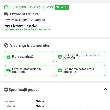
redeem
NEWRO
-10% pentru noi clienți cu cod:
local_shipping
Livrare și retururi
Livrare:
16 August - 23 August
Lei
Preț Livrare:
26.52
Returnarea se face fără probleme
security
Siguranță la cumpărături
Protecția datelor cu caracter
lock
policy
Plata securizată
personal
Livrarea produselor în
Returnarea se face fără
local_shipping
assignment_return
siguranță
probleme
settings
Specificații produs
Dikamei:
Silicon
material:
Silicon