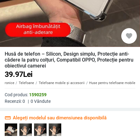
favorite
Husă de telefon – Silicon, Design simplu, Protecție anti-
cădere la patru colțuri, Compatibil OPPO, Protecție pentru
obiectivul camerei
39.97
Lei
ectronice
Telefoane
Telefoane mobile și accesorii
Huse pentru telefoane mobile
Cod produs:
1590259
Recenzii:
0
|
0
Vândute
straighten
Alegeți modelul sau dimensiunea disponibilă