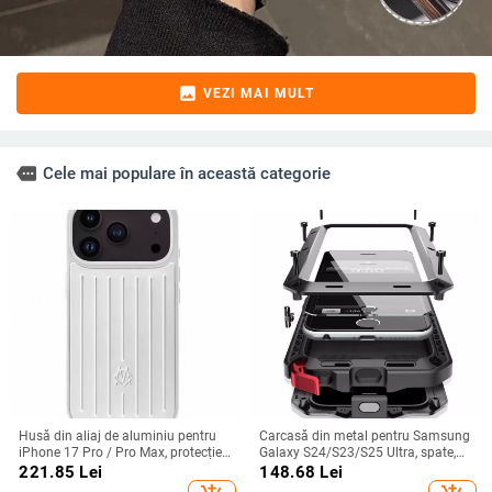
image
VEZI MAI MULT
more
Cele mai populare în această categorie
Husă din aliaj de aluminiu pentru
Carcasă din metal pentru Samsung
iPhone 17 Pro / Pro Max, protecție
Galaxy S24/S23/S25 Ultra, spate,
anti-cădere, închidere magnetică,
prelucrată, personalizabilă, disipare
221.85
Lei
148.68
Lei
turnare prin injecție, posibilitate de
căldură, anti-cadere, anti-amprentă