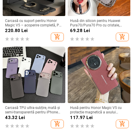
Carcasă cu suport pentru Honor
Husă din silicon pentru Huawei
Magic V5 – acoperire completă, PC
Pura70/Pura70 Pro cu cristale,
mat, anti-cădere, anti-amprente
transparentă, estetică, suport
220.80
Lei
69.28
Lei
încorporat și disipare a căldurii
add_shopping_cart
add_shopping_cart
Carcasă TPU ultra-subțire, mată și
Husă pentru Honor Magic V5 cu
semi-transparentă pentru iPhone
protecție magnetică a axului
11/12/14/15/16/17 Pro Max,
central, acoperire completă a
43.32
Lei
117.97
Lei
protecție împotriva căderilor, anti-
obiectivului, piele naturală,
add_shopping_cart
add_shopping_cart
amprente
electroplacare, protecție anti-cădere