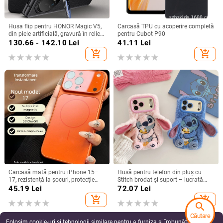
Husa flip pentru HONOR Magic V5,
Carcasă TPU cu acoperire completă
din piele artificială, gravură în relief,
pentru Cubot P90
stil Ins, anti-cadere
130.66 - 142.10
Lei
41.11
Lei
add_shopping_cart
add_shopping_cart
Carcasă mată pentru iPhone 15–
Husă pentru telefon din pluș cu
17, rezistență la șocuri, protecție
Stitch brodat și suport – lucrată
pentru obiectiv, prindere magnetică,
manual, stil desen animat drăguț,
45.19
Lei
72.07
Lei
în diverse culori
protecție anti-cădere, pentru seria
add_shopping_cart
add_shopping_cart
iPhone 11–17
search
Căutare
Folosim cookie-uri și tehnologii similare pentru a furniza și îmbunătăți