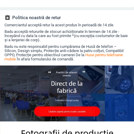
ecran pliabil, anti-
încorporat și protecție
personalizabilă,
finisaj ma
uzură, anti-amprente
împotriva căderii
disipare căldură, anti-
compatibi
cadere, anti-amprentă
iPhone 1
(Pro/Max
assignment_return
Politica noastră de retur
Comerciantul acceptă retur la acest produs în perioadă de 14 zile.
Badu acceptă retururile de stocuri achiziționate în termen de 14 zile -
începând cu data la care au fost primite *(cu excepția costumelor de baie
și a lenjeriei de corp).
Badu nu este responsabil pentru cumpărarea de Husă de telefon –
Silicon, Design simplu, Protecție anti-cădere la patru colțuri, Compatibil
OPPO, Protecție pentru obiectivul camerei De la
Huse pentru telefoane
mobile
În afara formularului de comandă.