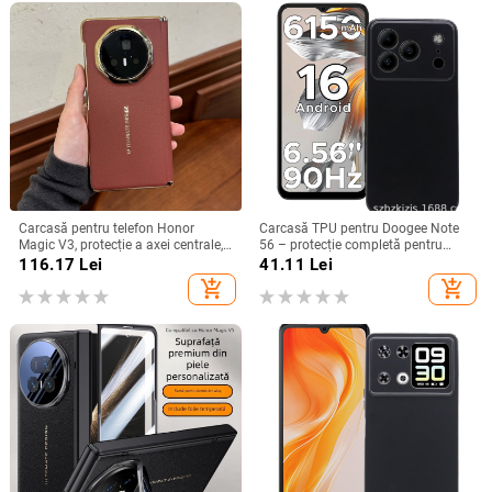
Carcasă pentru telefon Honor
Carcasă TPU pentru Doogee Note
Magic V3, protecție a axei centrale,
56 – protecție completă pentru
noul model Magic V5, husă ușoară
Note 56, Plus și Pro, realizată
116.17
Lei
41.11
Lei
din piele artificială cu
manual
add_shopping_cart
add_shopping_cart
electroplacare, anti-cădere