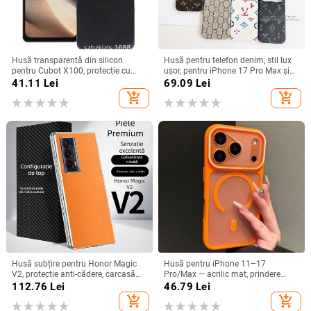
Husă transparentă din silicon
Husă pentru telefon denim, stil lux
pentru Cubot X100, protecție cu
ușor, pentru iPhone 17 Pro Max și
acoperire totală
iPhone 16, cu acoperire totală
41.11
Lei
69.09
Lei
add_shopping_cart
add_shopping_cart
Husă subțire pentru Honor Magic
Husă pentru iPhone 11–17
V2, protecție anti-cădere, carcasă
Pro/Max — acrilic mat, prindere
dură pentru ecran pliabil, finisaj PU
magnetică, protecție anti-cadere,
112.76
Lei
46.79
Lei
piele electroplatinată
antiamprentă
add_shopping_cart
add_shopping_cart