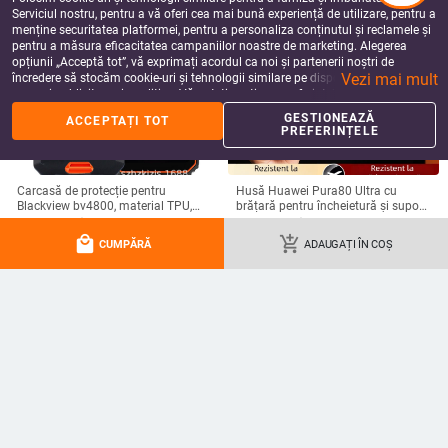
Serviciul nostru, pentru a vă oferi cea mai bună experiență de utilizare, pentru a
menține securitatea platformei, pentru a personaliza conținutul și reclamele și
pentru a măsura eficacitatea campaniilor noastre de marketing. Alegerea
opțiunii „Acceptă tot”, vă exprimați acordul ca noi și partenerii noștri de
Vezi mai mult
încredere să stocăm cookie-uri și tehnologii similare pe dispozitivul dvs. în
scopuri publicitare și analitice. Vă puteți gestiona preferințele în orice moment
făcând clic pe „Gestionează preferințele”. Pentru mai multe informații, vă
GESTIONEAZĂ
ACCEPTAȚI TOT
rugăm să consultați
Politica noastră de confidențialitate
.
PREFERINȚELE
Carcasă de protecție pentru
Husă Huawei Pura80 Ultra cu
Blackview bv4800, material TPU,
brățară pentru încheietură și suport
realizată manual, personalizabilă
rotativ — textură piele Napa
49.75
Lei
99.03
Lei
electroplacată
local_mall
add_shopping_cart
add_shopping_cart
add_shopping_cart
CUMPĂRĂ
ADAUGAȚI ÎN COȘ