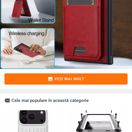
image
VEZI MAI MULT
more
Cele mai populare în această categorie