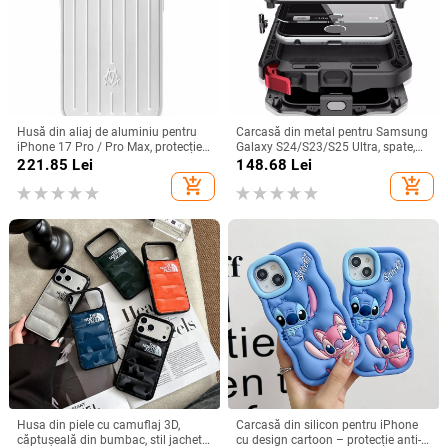
Husă din aliaj de aluminiu pentru
Carcasă din metal pentru Samsung
iPhone 17 Pro / Pro Max, protecție
Galaxy S24/S23/S25 Ultra, spate,
anti-cădere, închidere magnetică,
prelucrată, personalizabilă, disipare
221.85
Lei
148.68
Lei
turnare prin injecție, posibilitate de
căldură, anti-cadere, anti-amprentă
add_shopping_cart
add_shopping_cart
personalizare
Husa din piele cu camuflaj 3D,
Carcasă din silicon pentru iPhone
căptușeală din bumbac, stil jachetă
cu design cartoon – protecție anti-