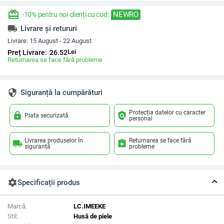
redeem
NEWRO
-10% pentru noi clienți cu cod:
local_shipping
Livrare și retururi
Livrare:
15 August - 22 August
Lei
Preț Livrare:
26.52
Returnarea se face fără probleme
security
Siguranță la cumpărături
Protecția datelor cu caracter
lock
policy
Plata securizată
personal
Livrarea produselor în
Returnarea se face fără
local_shipping
assignment_return
siguranță
probleme
settings
Specificații produs
Marcă:
LC.IMEEKE
Stil:
Husă de piele