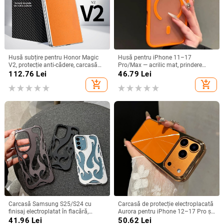
Husă subțire pentru Honor Magic
Husă pentru iPhone 11–17
V2, protecție anti-cădere, carcasă
Pro/Max — acrilic mat, prindere
dură pentru ecran pliabil, finisaj PU
magnetică, protecție anti-cadere,
112.76
Lei
46.79
Lei
piele electroplatinată
antiamprentă
add_shopping_cart
add_shopping_cart
Carcasă Samsung S25/S24 cu
Carcasă de protecție electroplacată
finisaj electroplatat în flacără,
Aurora pentru iPhone 12–17 Pro și
design decupat, compatibilă cu
Pro Max, acoperire completă, anti-
41.96
Lei
50.62
Lei