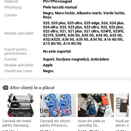
Material:
PU+TPU+magnet
Meșteșug:
Piele lucrată manual
Negru, Maro închis, Albastru marin, Verde închis,
Culoare:
Roșu
S25, S25 plus, S25 ultra, S25 edge, S24, S24 plus,
S24 ultra, S23, S23 plus, S23 ultra, S22, S22 plus,
S22 ultra, S21, S21 plus, S21 ultra, S24FE, S23FE,
Modele aplicabile:
S21FE, S20FE, A56 5G, A55 5G, A54 5G, A53 5G,
A52/A52S, A36 5G, A35 5G, A34 5G, A16 4G/5G,
A15 4G/5G, A14 4G/5G
Suport pentru
Nu este suportat
personalizare:
Funcție:
Suport, Sucțiune magnetică, Anticădere
Modele aplicabile:
Apple
Clasificare culori:
Negru
more
Altor clienți le-a plăcut
Carcasă din metal
Carcasă din silicon
Husa din piele cu
Husă pent
pentru Samsung
pentru iPhone cu
camuflaj 3D,
denim, sti
Galaxy S24/S23/S25
design cartoon –
căptușeală din
pentru iP