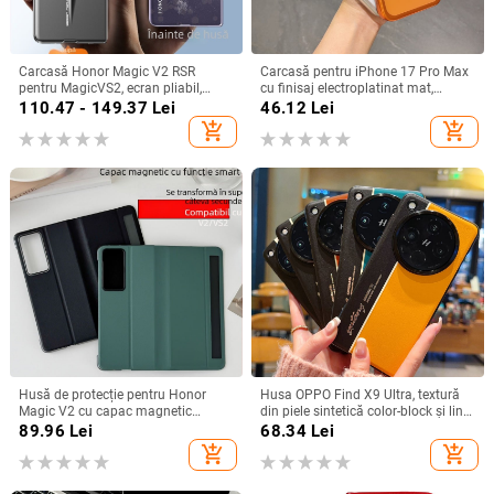
Carcasă Honor Magic V2 RSR
Carcasă pentru iPhone 17 Pro Max
pentru MagicVS2, ecran pliabil,
cu finisaj electroplatinat mat,
design Porsche, protecție anti-
magnetică, suport rotativ și
110.47 - 149.37
Lei
46.12
Lei
cadere completă
protecție pentru obiectiv
add_shopping_cart
add_shopping_cart
Husă de protecție pentru Honor
Husa OPPO Find X9 Ultra, textură
Magic V2 cu capac magnetic
din piele sintetică color-block și linii
rabatabil și fereastră inteligentă,
fluorescente, GT8Pro husă de
89.96
Lei
68.34
Lei
protecție completă împotriva
protecție
add_shopping_cart
add_shopping_cart
căderilor