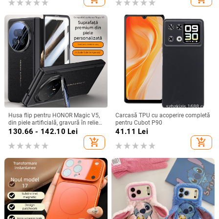
electroplacare, anti-cădere
Husa flip pentru HONOR Magic V5,
Carcasă TPU cu acoperire completă
din piele artificială, gravură în relief,
pentru Cubot P90
stil Ins, anti-cadere
130.66 - 142.10
Lei
41.11
Lei
add_shopping_cart
add_shopping_cart