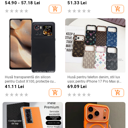
de iarnă, compatibilă cu iPhone
cădere, finisaj mat, compatibilă cu
54.90 - 57.18
Lei
51.33
Lei
12–17 Pro Max
seria iPhone 11/12/13/14
add_shopping_cart
add_shopping_cart
(Pro/Max)
Husă transparentă din silicon
Husă pentru telefon denim, stil lux
pentru Cubot X100, protecție cu
ușor, pentru iPhone 17 Pro Max și
acoperire totală
iPhone 16, cu acoperire totală
41.11
Lei
69.09
Lei
add_shopping_cart
add_shopping_cart