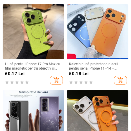
Husă pentru iPhone 17 Pro Max cu
Kalexin husă protector din acril
film magnetic pentru obiectiv și
pentru seria iPhone 11–14 –
protecție completă, verde
rezistentă la uzură și la cădere,
60.17
Lei
50.18
Lei
fluorescent
personalizabilă, confecționată prin
add_shopping_cart
add_shopping_cart
turnare din plastic, stiluri
Japonia/Korea, Nordic și Instagram