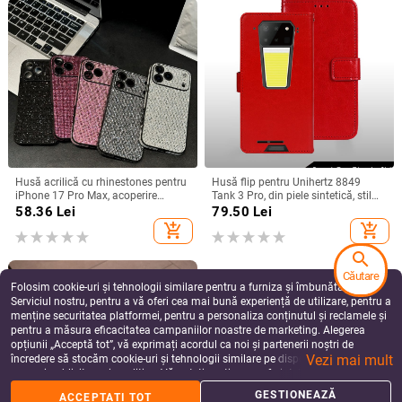
Husă acrilică cu rhinestones pentru
Husă flip pentru Unihertz 8849
iPhone 17 Pro Max, acoperire
Tank 3 Pro, din piele sintetică, stil
completă cu diamante și protecție
retro
58.36
Lei
79.50
Lei
la margini împotriva căderilor
add_shopping_cart
add_shopping_cart
search
Căutare
Folosim cookie-uri și tehnologii similare pentru a furniza și îmbunătăți
Serviciul nostru, pentru a vă oferi cea mai bună experiență de utilizare, pentru a
menține securitatea platformei, pentru a personaliza conținutul și reclamele și
pentru a măsura eficacitatea campaniilor noastre de marketing. Alegerea
opțiunii „Acceptă tot”, vă exprimați acordul ca noi și partenerii noștri de
Vezi mai mult
încredere să stocăm cookie-uri și tehnologii similare pe dispozitivul dvs. în
scopuri publicitare și analitice. Vă puteți gestiona preferințele în orice moment
făcând clic pe „Gestionează preferințele”. Pentru mai multe informații, vă
GESTIONEAZĂ
ACCEPTAȚI TOT