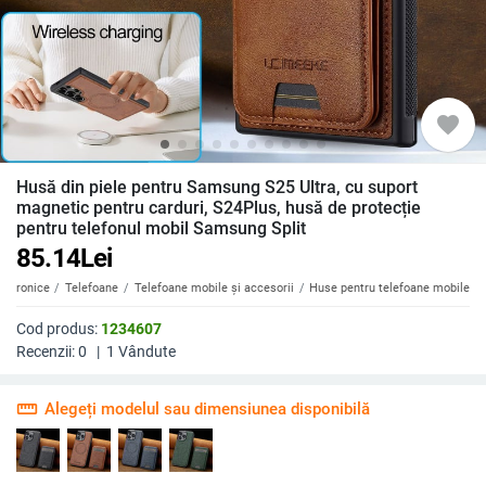
favorite
Husă din piele pentru Samsung S25 Ultra, cu suport
magnetic pentru carduri, S24Plus, husă de protecție
pentru telefonul mobil Samsung Split
85.14
Lei
ectronice
Telefoane
Telefoane mobile și accesorii
Huse pentru telefoane mobile
Cod produs:
1234607
Recenzii:
0
|
1
Vândute
straighten
Alegeți modelul sau dimensiunea disponibilă