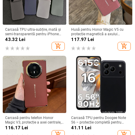
Carcasă TPU ultra-subțire, mată și
Husă pentru Honor Magic V5 cu
semi-transparentă pentru iPhone
protecție magnetică a axului
11/12/14/15/16/17 Pro Max,
central, acoperire completă a
43.32
Lei
117.97
Lei
protecție împotriva căderilor, anti-
obiectivului, piele naturală,
add_shopping_cart
add_shopping_cart
amprente
electroplacare, protecție anti-cădere
Carcasă pentru telefon Honor
Carcasă TPU pentru Doogee Note
Magic V3, protecție a axei centrale,
56 – protecție completă pentru
noul model Magic V5, husă ușoară
Note 56, Plus și Pro, realizată
116.17
Lei
41.11
Lei
din piele artificială cu
manual
add_shopping_cart
add_shopping_cart