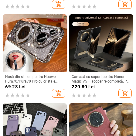
A26/A36/A56 și A54/A55
șoc
add_shopping_cart
add_shopping_cart
Husă din silicon pentru Huawei
Carcasă cu suport pentru Honor
Pura70/Pura70 Pro cu cristale,
Magic V5 – acoperire completă, PC
transparentă, estetică, suport
mat, anti-cădere, anti-amprente
69.28
Lei
220.80
Lei
încorporat și disipare a căldurii
add_shopping_cart
add_shopping_cart