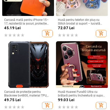
Carcasă mată pentru iPhone 15–
Husă pentru telefon din pluș cu
17, rezistență la șocuri, protecție
Stitch brodat și suport – lucrată
pentru obiectiv, prindere magnetică,
manual, stil desen animat drăguț,
45.19
Lei
72.07
Lei
în diverse culori
protecție anti-cădere, pentru seria
add_shopping_cart
add_shopping_cart
iPhone 11–17
Carcasă de protecție pentru
Husă Huawei Pura80 Ultra cu
Blackview bv4800, material TPU,
brățară pentru încheietură și suport
realizată manual, personalizabilă
rotativ — textură piele Napa
49.75
Lei
99.03
Lei
electroplacată
add_shopping_cart
add_shopping_cart