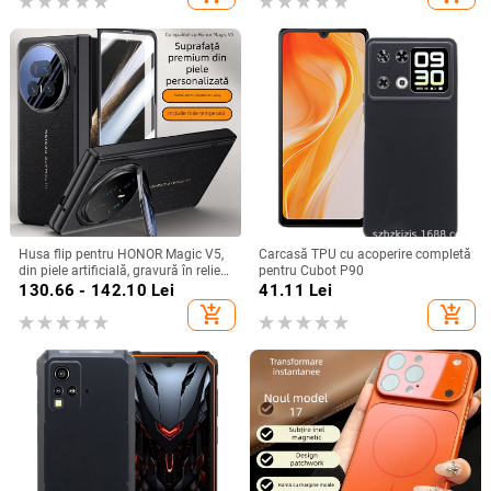
Husa flip pentru HONOR Magic V5,
Carcasă TPU cu acoperire completă
din piele artificială, gravură în relief,
pentru Cubot P90
stil Ins, anti-cadere
130.66 - 142.10
Lei
41.11
Lei
add_shopping_cart
add_shopping_cart