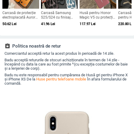
Carcasă de protecție
Carcasă Samsung
Husă pentru Honor
Carcasă c
electroplacată Aurora
S25/S24 cu finisaj
Magic V5 cu protecție
pentru H
pentru iPhone 12–17
electroplatat în
magnetică a axului
V5 – acop
50.62
Lei
41.96
Lei
117.97
Lei
220.80
Le
Pro și Pro Max,
flacără, design
central, acoperire
completă,
acoperire completă,
decupat, compatibilă
completă a
anti-căder
anti-șoc
cu A26/A36/A56 și
obiectivului, piele
amprente
A54/A55
naturală,
electroplacare,
assignment_return
Politica noastră de retur
protecție anti-cădere
Comerciantul acceptă retur la acest produs în perioadă de 14 zile.
Badu acceptă retururile de stocuri achiziționate în termen de 14 zile -
începând cu data la care au fost primite *(cu excepția costumelor de baie
și a lenjeriei de corp).
Badu nu este responsabil pentru cumpărarea de Husă gri pentru iPhone X
și iPhone XS De la
Huse pentru telefoane mobile
În afara formularului de
comandă.