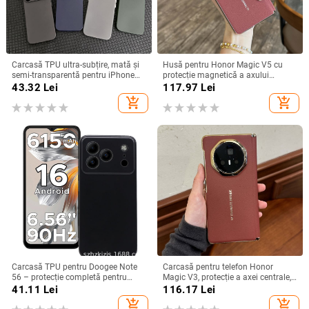
Carcasă TPU ultra-subțire, mată și
Husă pentru Honor Magic V5 cu
semi-transparentă pentru iPhone
protecție magnetică a axului
11/12/14/15/16/17 Pro Max,
central, acoperire completă a
43.32
Lei
117.97
Lei
protecție împotriva căderilor, anti-
obiectivului, piele naturală,
add_shopping_cart
add_shopping_cart
amprente
electroplacare, protecție anti-cădere
Carcasă TPU pentru Doogee Note
Carcasă pentru telefon Honor
56 – protecție completă pentru
Magic V3, protecție a axei centrale,
Note 56, Plus și Pro, realizată
noul model Magic V5, husă ușoară
41.11
Lei
116.17
Lei
manual
din piele artificială cu
add_shopping_cart
add_shopping_cart
electroplacare, anti-cădere