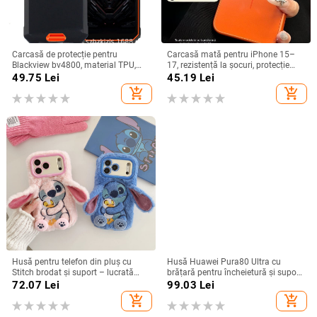
Carcasă de protecție pentru
Carcasă mată pentru iPhone 15–
Blackview bv4800, material TPU,
17, rezistență la șocuri, protecție
realizată manual, personalizabilă
pentru obiectiv, prindere magnetică,
49.75
Lei
45.19
Lei
în diverse culori
add_shopping_cart
add_shopping_cart
Husă pentru telefon din pluș cu
Husă Huawei Pura80 Ultra cu
Stitch brodat și suport – lucrată
brățară pentru încheietură și suport
manual, stil desen animat drăguț,
rotativ — textură piele Napa
72.07
Lei
99.03
Lei
protecție anti-cădere, pentru seria
electroplacată
add_shopping_cart
add_shopping_cart
iPhone 11–17