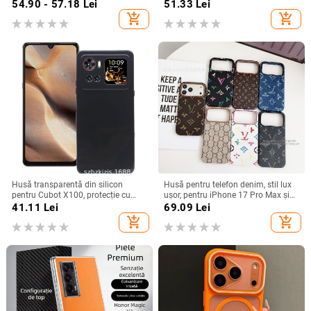
de iarnă, compatibilă cu iPhone
cădere, finisaj mat, compatibilă cu
54.90 - 57.18
Lei
51.33
Lei
12–17 Pro Max
seria iPhone 11/12/13/14
add_shopping_cart
add_shopping_cart
(Pro/Max)
Husă transparentă din silicon
Husă pentru telefon denim, stil lux
pentru Cubot X100, protecție cu
ușor, pentru iPhone 17 Pro Max și
acoperire totală
iPhone 16, cu acoperire totală
41.11
Lei
69.09
Lei
add_shopping_cart
add_shopping_cart