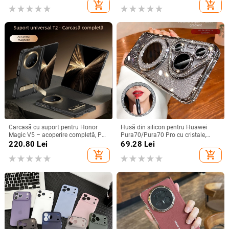
A26/A36/A56 și A54/A55
șoc
add_shopping_cart
add_shopping_cart
Carcasă cu suport pentru Honor
Husă din silicon pentru Huawei
Magic V5 – acoperire completă, PC
Pura70/Pura70 Pro cu cristale,
mat, anti-cădere, anti-amprente
transparentă, estetică, suport
220.80
Lei
69.28
Lei
încorporat și disipare a căldurii
add_shopping_cart
add_shopping_cart