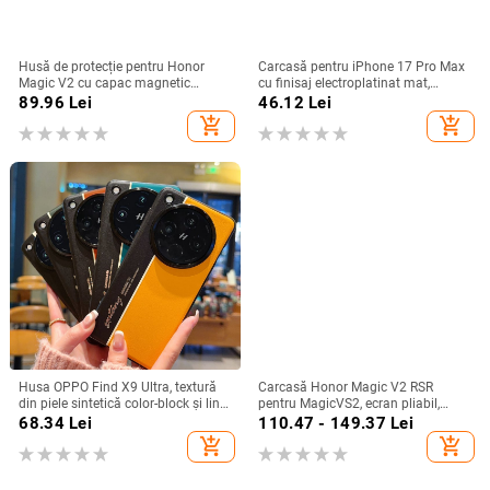
Husă de protecție pentru Honor
Carcasă pentru iPhone 17 Pro Max
Magic V2 cu capac magnetic
cu finisaj electroplatinat mat,
rabatabil și fereastră inteligentă,
magnetică, suport rotativ și
89.96
Lei
46.12
Lei
protecție completă împotriva
protecție pentru obiectiv
add_shopping_cart
add_shopping_cart
căderilor
Husa OPPO Find X9 Ultra, textură
Carcasă Honor Magic V2 RSR
din piele sintetică color-block și linii
pentru MagicVS2, ecran pliabil,
fluorescente, GT8Pro husă de
design Porsche, protecție anti-
68.34
Lei
110.47 - 149.37
Lei
protecție
cadere completă
add_shopping_cart
add_shopping_cart