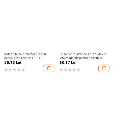
Kalexin husă protector din acril
Husă pentru iPhone 17 Pro Max cu
pentru seria iPhone 11–14 –
film magnetic pentru obiectiv și
rezistentă la uzură și la cădere,
protecție completă, verde
50.18
Lei
60.17
Lei
personalizabilă, confecționată prin
fluorescent
add_shopping_cart
add_shopping_cart
turnare din plastic, stiluri
Japonia/Korea, Nordic și Instagram