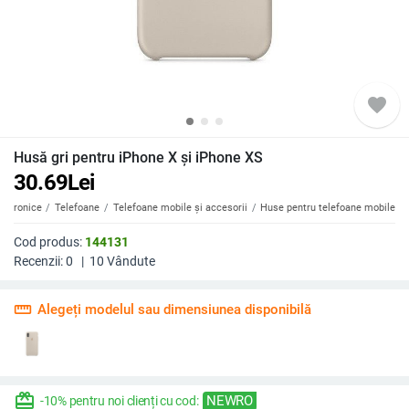
favorite
Husă gri pentru iPhone X și iPhone XS
30.69
Lei
ectronice
Telefoane
Telefoane mobile și accesorii
Huse pentru telefoane mobile
Cod produs:
144131
Recenzii:
0
|
10
Vândute
straighten
Alegeți modelul sau dimensiunea disponibilă
redeem
NEWRO
-10% pentru noi clienți cu cod: