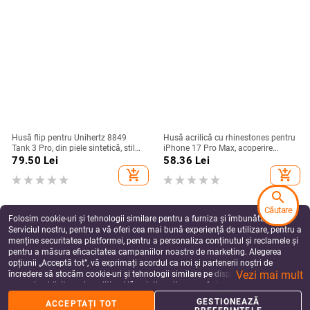
Husă flip pentru Unihertz 8849
Husă acrilică cu rhinestones pentru
Tank 3 Pro, din piele sintetică, stil
iPhone 17 Pro Max, acoperire
retro
completă cu diamante și protecție
79.50
Lei
58.36
Lei
la margini împotriva căderilor
add_shopping_cart
add_shopping_cart
search
Căutare
Folosim cookie-uri și tehnologii similare pentru a furniza și îmbunătăți
Serviciul nostru, pentru a vă oferi cea mai bună experiență de utilizare, pentru a
menține securitatea platformei, pentru a personaliza conținutul și reclamele și
pentru a măsura eficacitatea campaniilor noastre de marketing. Alegerea
opțiunii „Acceptă tot”, vă exprimați acordul ca noi și partenerii noștri de
Vezi mai mult
încredere să stocăm cookie-uri și tehnologii similare pe dispozitivul dvs. în
scopuri publicitare și analitice. Vă puteți gestiona preferințele în orice moment
făcând clic pe „Gestionează preferințele”. Pentru mai multe informații, vă
GESTIONEAZĂ
ACCEPTAȚI TOT
rugăm să consultați
Politica noastră de confidențialitate
.