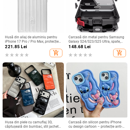
Husă din aliaj de aluminiu pentru
Carcasă din metal pentru Samsung
iPhone 17 Pro / Pro Max, protecție
Galaxy S24/S23/S25 Ultra, spate,
anti-cădere, închidere magnetică,
prelucrată, personalizabilă, disipare
221.85
Lei
148.68
Lei
turnare prin injecție, posibilitate de
căldură, anti-cadere, anti-amprentă
add_shopping_cart
add_shopping_cart
personalizare
Husa din piele cu camuflaj 3D,
Carcasă din silicon pentru iPhone
căptușeală din bumbac, stil jachetă
cu design cartoon – protecție anti-