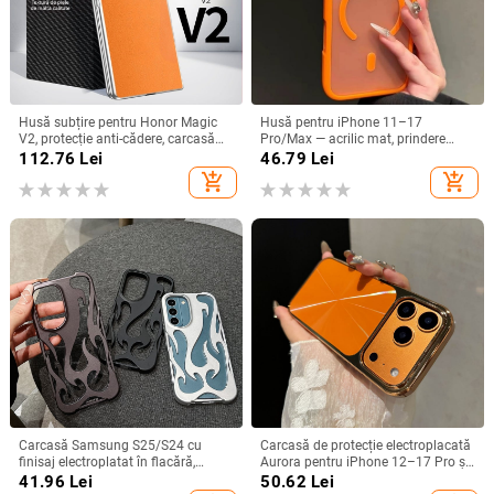
Husă subțire pentru Honor Magic
Husă pentru iPhone 11–17
V2, protecție anti-cădere, carcasă
Pro/Max — acrilic mat, prindere
dură pentru ecran pliabil, finisaj PU
magnetică, protecție anti-cadere,
112.76
Lei
46.79
Lei
piele electroplatinată
antiamprentă
add_shopping_cart
add_shopping_cart
Carcasă Samsung S25/S24 cu
Carcasă de protecție electroplacată
finisaj electroplatat în flacără,
Aurora pentru iPhone 12–17 Pro și
design decupat, compatibilă cu
Pro Max, acoperire completă, anti-
41.96
Lei
50.62
Lei