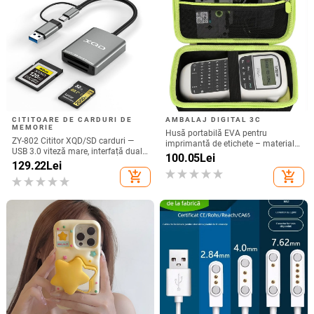
CITITOARE DE CARDURI DE
AMBALAJ DIGITAL 3C
MEMORIE
Husă portabilă EVA pentru
ZY-802 Cititor XQD/SD carduri —
imprimantă de etichete – material
USB 3.0 viteză mare, interfață duală
Oxford + EVA, EVA presat termic cu
100.05
Lei
Type-C și USB, aliaj de aluminiu +
129.22
Lei
cusături, încărcare 10 kg
ABS
add_shopping_cart
add_shopping_cart