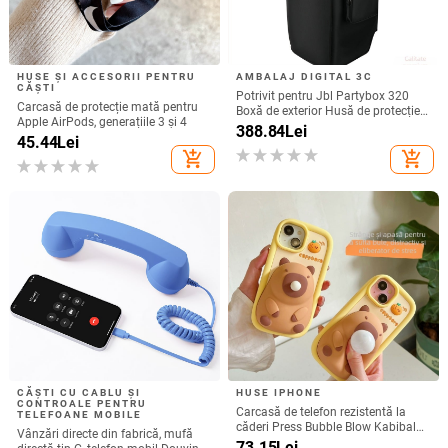
HUSE ȘI ACCESORII PENTRU
AMBALAJ DIGITAL 3C
CĂȘTI
Potrivit pentru Jbl Partybox 320
Carcasă de protecție mată pentru
Boxă de exterior Husă de protecție
Apple AirPods, generațiile 3 și 4
Stage 320 Audio Trolley Carcasă
388.84
Lei
45.44
Lei
anti-praf Husă
add_shopping_cart
add_shopping_cart
CĂȘTI CU CABLU ȘI
HUSE IPHONE
CONTROALE PENTRU
Carcasă de telefon rezistentă la
TELEFOANE MOBILE
căderi Press Bubble Blow Kabibala
Vânzări directe din fabrică, mufă
pentru iPhone 15, pentru Apple 12
73.15
Lei