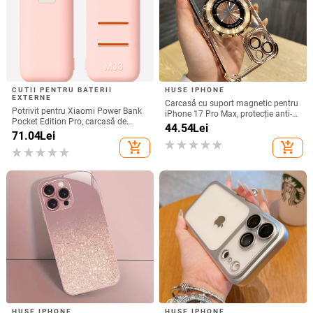
CUTII PENTRU BATERII
HUSE IPHONE
EXTERNE
Carcasă cu suport magnetic pentru
Potrivit pentru Xiaomi Power Bank
iPhone 17 Pro Max, protecție anti-
Pocket Edition Pro, carcasă de
cadere la cele patru colțuri, finisaj
44.54
Lei
protecție din silicon 33W 10000mA,
71.04
Lei
electroplacat din acrilic
antiderapantă pentru Power Bank
add_shopping_cart
add_shopping_cart
HUSE IPHONE
HUSE IPHONE