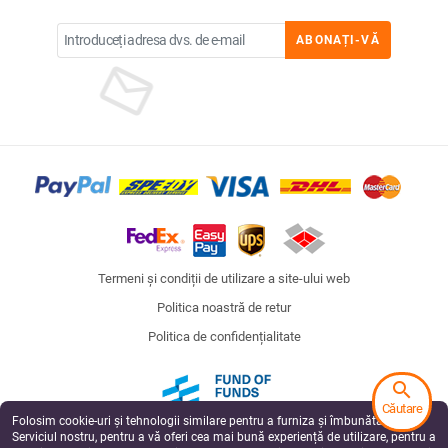
ABONAȚI-VĂ
Termeni și condiții de utilizare a site-ului web
Politica noastră de retur
Politica de confidențialitate
search
Căutare
Folosim cookie-uri și tehnologii similare pentru a furniza și îmbunătăți
Fund of Funds
Serviciul nostru, pentru a vă oferi cea mai bună experiență de utilizare, pentru a