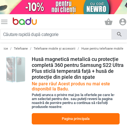
menu
shopping_basket
account_circle
search
ronice
Telefoane
Telefoane mobile și accesorii
Huse pentru telefoane mobile
Husă magnetică metalică cu protecție
completă 360 pentru Samsung S22 Ultra
Plus sticlă temperată față + husă de
protecție din piele din spate
Ne pare rău! Acest produs nu mai este
disponibil la Badu.
Puteți arunca o privire mai jos la ofertele pe care le-
am selectat pentru dvs. sau puteți reveni la pagina
noastră de pornire pentru a continua să răsfoiți
produsele noastre:
Pagina principala