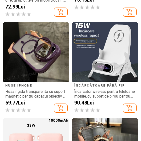
directă tip C, telefon mobil Douyin,
13/14Pro Max 11
internet celebru, telefon mobil,
72.99
Lei
microfon electric, port C, căști cu fir,
add_shopping_cart
add_shopping_cart
cască
HUSE IPHONE
ÎNCĂRCĂTOARE FĂRĂ FIR
Husă rigidă transparentă cu suport
Încărcător wireless pentru telefoane
magnetic pentru capacul obiectiv –
mobile, cu suport de birou pentru
pentru iPhone 17 Pro Max
utilizare orizontală sau verticală,
59.77
Lei
90.48
Lei
QC3.0, 2 A, 15 W, Încărcare rapidă
add_shopping_cart
add_shopping_cart