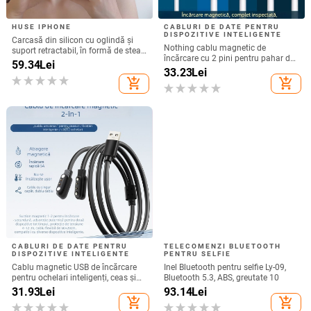
HUSE IPHONE
CABLURI DE DATE PENTRU
DISPOZITIVE INTELIGENTE
Carcasă din silicon cu oglindă și
Nothing cablu magnetic de
suport retractabil, în formă de stea
încărcare cu 2 pini pentru pahar de
cu cinci colțuri, pentru iPhone 13–
59.34
Lei
suc și ceas inteligent – 60 cm,
33.23
Lei
17 Pro/Max
magnet puternic N52, distanța pini
add_shopping_cart
add_shopping_cart
7,62 mm
CABLURI DE DATE PENTRU
TELECOMENZI BLUETOOTH
DISPOZITIVE INTELIGENTE
PENTRU SELFIE
Cablu magnetic USB de încărcare
Inel Bluetooth pentru selfie Ly-09,
pentru ochelari inteligenți, ceas și
Bluetooth 5.3, ABS, greutate 10
brățară – unu la doi, compatibil cu
31.93
Lei
93.14
Lei
4.0-12.3, brand Rising Sun
add_shopping_cart
add_shopping_cart