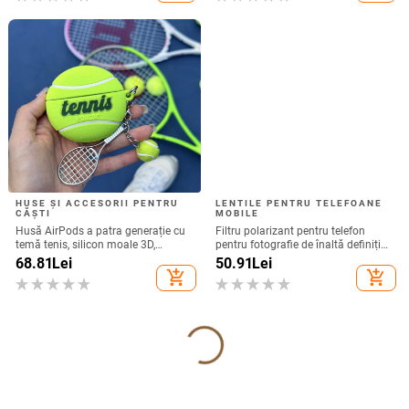
HUSE ȘI ACCESORII PENTRU
LENTILE PENTRU TELEFOANE
CĂȘTI
MOBILE
Husă AirPods a patra generație cu
Filtru polarizant pentru telefon
temă tenis, silicon moale 3D,
pentru fotografie de înaltă definiție
compatibilă cu AirPods 3 și Pro 2
— filtru ND, model GZM
68.81
Lei
50.91
Lei
add_shopping_cart
add_shopping_cart