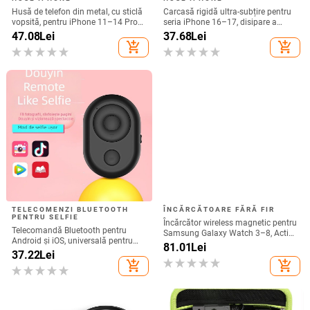
Husă de telefon din metal, cu sticlă
Carcasă rigidă ultra-subțire pentru
vopsită, pentru iPhone 11–14 Pro
seria iPhone 16–17, disipare a
Max, disipare căldură, model YK263
căldurii, protecție totală, anti-cadere
47.08
Lei
37.68
Lei
și rezistență la amprente
add_shopping_cart
add_shopping_cart
TELECOMENZI BLUETOOTH
ÎNCĂRCĂTOARE FĂRĂ FIR
PENTRU SELFIE
Încărcător wireless magnetic pentru
Telecomandă Bluetooth pentru
Samsung Galaxy Watch 3–8, Active
Android și iOS, universală pentru
1/2 • QC2.0 • Încărcare magnetică •
81.01
Lei
selfie și filmare, model 6-key
37.22
Lei
3W / 1A
tremolo, Vernon, material ABS,
add_shopping_cart
add_shopping_cart
greutate 15 g