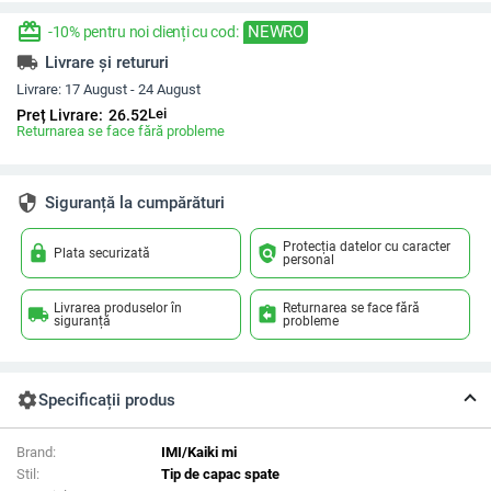
redeem
NEWRO
-10% pentru noi clienți cu cod:
local_shipping
Livrare și retururi
Livrare:
17 August - 24 August
Lei
Preț Livrare:
26.52
Returnarea se face fără probleme
security
Siguranță la cumpărături
Protecția datelor cu caracter
lock
policy
Plata securizată
personal
Livrarea produselor în
Returnarea se face fără
local_shipping
assignment_return
siguranță
probleme
settings
Specificații produs
Brand:
IMI/Kaiki mi
Stil:
Tip de capac spate