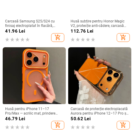
Carcasă Samsung S25/S24 cu
Husă subțire pentru Honor Magic
finisaj electroplatat în flacără,
V2, protecție anti-cădere, carcasă
design decupat, compatibilă cu
dură pentru ecran pliabil, finisaj PU
41.96
Lei
112.76
Lei
A26/A36/A56 și A54/A55
piele electroplatinată
add_shopping_cart
add_shopping_cart
Husă pentru iPhone 11–17
Carcasă de protecție electroplacată
Pro/Max — acrilic mat, prindere
Aurora pentru iPhone 12–17 Pro și
magnetică, protecție anti-cadere,
Pro Max, acoperire completă, anti-
46.79
Lei
50.62
Lei
antiamprentă
șoc
add_shopping_cart
add_shopping_cart