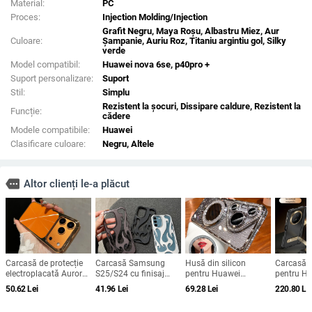
Material:
PC
Proces:
Injection Molding/Injection
Grafit Negru, Maya Roșu, Albastru Miez, Aur
Culoare:
Șampanie, Auriu Roz, Titaniu argintiu gol, Silky
verde
Model compatibil:
Huawei nova 6se, p40pro +
Suport personalizare:
Suport
Stil:
Simplu
Rezistent la șocuri, Dissipare caldure, Rezistent la
Funcție:
cădere
Modele compatibile:
Huawei
Clasificare culoare:
Negru, Altele
more
Altor clienți le-a plăcut
Carcasă de protecție
Carcasă Samsung
Husă din silicon
Carcasă c
electroplacată Aurora
S25/S24 cu finisaj
pentru Huawei
pentru H
pentru iPhone 12–17
electroplatat în
Pura70/Pura70 Pro cu
V5 – acop
50.62
Lei
41.96
Lei
69.28
Lei
220.80
Le
Pro și Pro Max,
flacără, design
cristale, transparentă,
completă,
acoperire completă,
decupat, compatibilă
estetică, suport
anti-căder