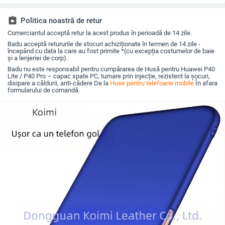
anti-șoc
cu A26/A36/A56 și
încorporat și disipare
amprente
A54/A55
a căldurii
assignment_return
Politica noastră de retur
Comerciantul acceptă retur la acest produs în perioadă de 14 zile.
Badu acceptă retururile de stocuri achiziționate în termen de 14 zile -
începând cu data la care au fost primite *(cu excepția costumelor de baie
și a lenjeriei de corp).
Badu nu este responsabil pentru cumpărarea de Husă pentru Huawei P40
Lite / P40 Pro – capac spate PC, turnare prin injecție, rezistent la șocuri,
disipare a căldurii, anti-cădere De la
Huse pentru telefoane mobile
În afara
formularului de comandă.