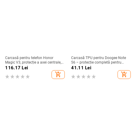
Carcasă pentru telefon Honor
Carcasă TPU pentru Doogee Note
Magic V3, protecție a axei centrale,
56 – protecție completă pentru
noul model Magic V5, husă ușoară
Note 56, Plus și Pro, realizată
116.17
Lei
41.11
Lei
din piele artificială cu
manual
add_shopping_cart
add_shopping_cart
electroplacare, anti-cădere