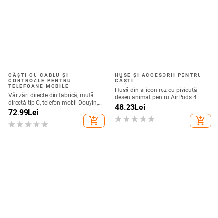
CĂȘTI CU CABLU ȘI
HUSE ȘI ACCESORII PENTRU
CONTROALE PENTRU
CĂȘTI
TELEFOANE MOBILE
Husă din silicon roz cu pisicuță
Vânzări directe din fabrică, mufă
desen animat pentru AirPods 4
directă tip C, telefon mobil Douyin,
48.23
Lei
internet celebru, telefon mobil,
72.99
Lei
microfon electric, port C, căști cu fir,
add_shopping_cart
add_shopping_cart
cască