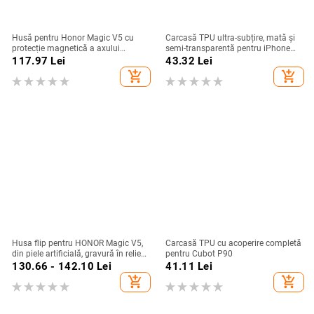
Husă pentru Honor Magic V5 cu
Carcasă TPU ultra-subțire, mată și
protecție magnetică a axului
semi-transparentă pentru iPhone
central, acoperire completă a
11/12/14/15/16/17 Pro Max,
117.97
Lei
43.32
Lei
obiectivului, piele naturală,
protecție împotriva căderilor, anti-
add_shopping_cart
add_shopping_cart
electroplacare, protecție anti-cădere
amprente
Husa flip pentru HONOR Magic V5,
Carcasă TPU cu acoperire completă
din piele artificială, gravură în relief,
pentru Cubot P90
stil Ins, anti-cadere
130.66 - 142.10
Lei
41.11
Lei
add_shopping_cart
add_shopping_cart