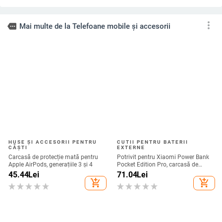
cu Huawei PuraX și
Samsung Galaxy Z
Flip 6/7/8
more_vert
more
Mai multe de la Telefoane mobile și accesorii
HUSE ȘI ACCESORII PENTRU
CUTII PENTRU BATERII
CĂȘTI
EXTERNE
Carcasă de protecție mată pentru
Potrivit pentru Xiaomi Power Bank
Apple AirPods, generațiile 3 și 4
Pocket Edition Pro, carcasă de
protecție din silicon 33W 10000mA,
45.44
Lei
71.04
Lei
antiderapantă pentru Power Bank
add_shopping_cart
add_shopping_cart