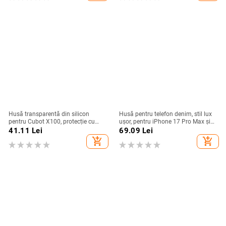
Husă transparentă din silicon
Husă pentru telefon denim, stil lux
pentru Cubot X100, protecție cu
ușor, pentru iPhone 17 Pro Max și
acoperire totală
iPhone 16, cu acoperire totală
41.11
Lei
69.09
Lei
add_shopping_cart
add_shopping_cart