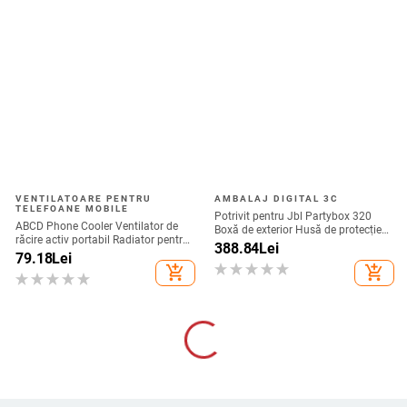
VENTILATOARE PENTRU
AMBALAJ DIGITAL 3C
TELEFOANE MOBILE
Potrivit pentru Jbl Partybox 320
ABCD Phone Cooler Ventilator de
Boxă de exterior Husă de protecție
răcire activ portabil Radiator pentru
Stage 320 Audio Trolley Carcasă
388.84
Lei
telefon mobil pentru jocuri
79.18
Lei
anti-praf Husă
add_shopping_cart
add_shopping_cart