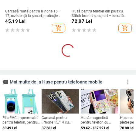
Carcasă mată pentru iPhone 15–
Husă pentru telefon din pluș cu
17, rezistență la șocuri, protecție
Stitch brodat și suport – lucrată
pentru obiectiv, prindere magnetică,
manual, stil desen animat drăguț,
45.19
Lei
72.07
Lei
în diverse culori
protecție anti-cădere, pentru seria
add_shopping_cart
add_shopping_cart
iPhone 11–17
more_vert
more
Mai multe de la Huse pentru telefoane mobile
Plic PVC impermeabil
Carcasă pentru
Husă magnetică
Husa cu o
pentru telefon, pentru
iPhone 15/14 cu
pentru telefon cu
pietre pe
înot și scufundări,
textură fagure, finisaj
pisică pe iarbă și
si iPhone
59.49
Lei
37.68
Lei
59.42 - 137.22
Lei
70.88
Lei
compatibil ecran tactil,
mat, IMD în dublu
suport în stil desen
pungă sigilată
strat, culoare argintiu
animat, compatibilă