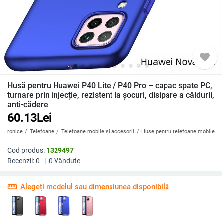
favorite
Husă pentru Huawei P40 Lite / P40 Pro – capac spate PC,
turnare prin injecție, rezistent la șocuri, disipare a căldurii,
anti-cădere
60.13
Lei
ectronice
Telefoane
Telefoane mobile și accesorii
Huse pentru telefoane mobile
Cod produs:
1329497
Recenzii:
0
|
0
Vândute
straighten
Alegeți modelul sau dimensiunea disponibilă