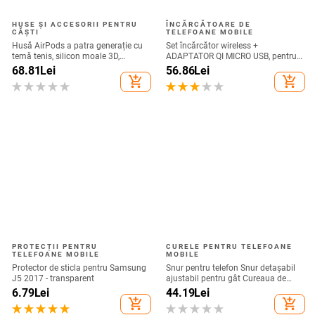
HUSE ȘI ACCESORII PENTRU
ÎNCĂRCĂTOARE DE
CĂȘTI
TELEFOANE MOBILE
Husă AirPods a patra generație cu
Set încărcător wireless +
temă tenis, silicon moale 3D,
ADAPTATOR QI MICRO USB, pentru
compatibilă cu AirPods 3 și Pro 2
telefon + receptor wireless Qi cu
68.81
Lei
56.86
Lei
micro USB-culoare neagră
add_shopping_cart
add_shopping_cart
PROTECȚII PENTRU
CURELE PENTRU TELEFOANE
TELEFOANE MOBILE
MOBILE
Protector de sticla pentru Samsung
Snur pentru telefon Snur detașabil
J5 2017 - transparent
ajustabil pentru gât Cureaua de
șnur pentru accesorii pentru telefon
6.79
Lei
44.19
Lei
mobil Snur pentru telefon mobil
add_shopping_cart
add_shopping_cart
Curele universale pentru gât