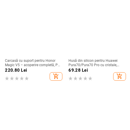
Carcasă cu suport pentru Honor
Husă din silicon pentru Huawei
Magic V5 – acoperire completă, PC
Pura70/Pura70 Pro cu cristale,
mat, anti-cădere, anti-amprente
transparentă, estetică, suport
220.80
Lei
69.28
Lei
încorporat și disipare a căldurii
add_shopping_cart
add_shopping_cart