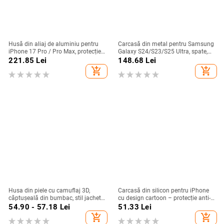
Husă din aliaj de aluminiu pentru
Carcasă din metal pentru Samsung
iPhone 17 Pro / Pro Max, protecție
Galaxy S24/S23/S25 Ultra, spate,
anti-cădere, închidere magnetică,
prelucrată, personalizabilă, disipare
221.85
Lei
148.68
Lei
turnare prin injecție, posibilitate de
căldură, anti-cadere, anti-amprentă
add_shopping_cart
add_shopping_cart
personalizare
Husa din piele cu camuflaj 3D,
Carcasă din silicon pentru iPhone
căptușeală din bumbac, stil jachetă
cu design cartoon – protecție anti-
de iarnă, compatibilă cu iPhone
cădere, finisaj mat, compatibilă cu
54.90 - 57.18
Lei
51.33
Lei
12–17 Pro Max
seria iPhone 11/12/13/14
add_shopping_cart
add_shopping_cart
(Pro/Max)