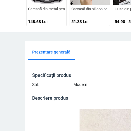
Carcasă din metal pentru Samsung Galaxy S24/S23/S25 Ultra, sp
Carcasă din silicon pentru iPhone cu
Husa din 
148.68
Lei
51.33
Lei
54.90 - 
Prezentare generală
Specificații produs
Stil:
Modern
Descriere produs