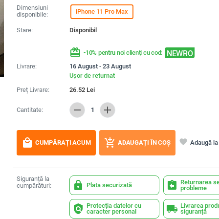
Dimensiuni
iPhone 11 Pro Max
disponibile:
Stare:
Disponibil
redeem
NEWRO
-10% pentru noi clienți cu cod:
Livrare:
16 August - 23 August
Ușor de returnat
Preț Livrare:
26.52
Lei
remove
add
Cantitate:
1
local_mall
add_shopping_cart
favorite
Adaugă la 
CUMPĂRAȚI ACUM
ADAUGAȚI ÎN COȘ
Siguranță la
Returnarea se
lock
assignment_return
Plata securizată
cumpărături:
probleme
Protecția datelor cu
Livrarea prod
policy
local_shipping
caracter personal
siguranță