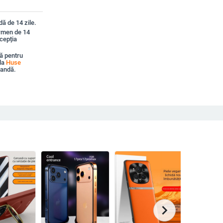
ă de 14 zile.
ermen de 14
xcepția
ă pentru
la
Huse
mandă.
chevron_right