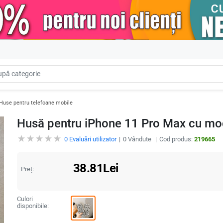
Huse pentru telefoane mobile
Husă pentru iPhone 11 Pro Max cu mod
0
Evaluări utilizator
0
Vândute
Cod produs:
219665
38.81
Lei
Preț:
Culori
disponibile: