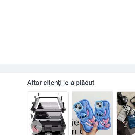
Altor clienți le-a plăcut
chevron_left