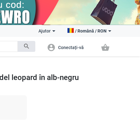
Ajutor
/
Română
/
RON
search
account_circle
shopping_basket
Conectați-vă
el leopard în alb-negru