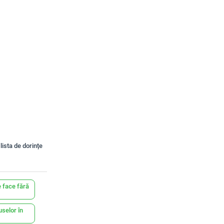
lista de dorințe
 face fără
uselor în