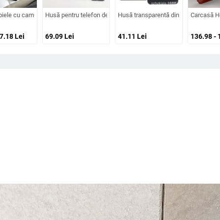
ate, prelucrată, personalizabilă, disipare căldură, anti-cadere, anti-amprentă
 design cartoon – protecție anti-cădere, finisaj mat, compatibilă cu seria iPho
piele cu camuflaj 3D, căptușeală din bumbac, stil jachetă de iarnă, compatibilă
Husă pentru telefon denim, stil lux ușor, pentru iPhone 17 Pro M
Husă transparentă din silicon pentru 
Carcasă Ho
57.18
Lei
69.09
Lei
41.11
Lei
136.98 - 