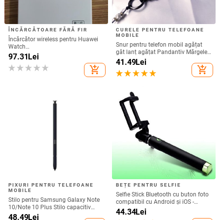
ÎNCĂRCĂTOARE FĂRĂ FIR
CURELE PENTRU TELEFOANE
MOBILE
Încărcător wireless pentru Huawei
Snur pentru telefon mobil agățat
Watch
gât lanț agățat Pandantiv Mărgele
GT6/GT5/Watch5/Watch4/GT4 –
97.31
Lei
de cristal realizat manual Coarda
41.49
Lei
corp metalic, încărcare magnetică,
anti-pierdere pentru iPhone Curea
add_shopping_cart
add_shopping_cart
QC 3.0 încărcare rapidă, ieșire 5W
detașabilă
PIXURI PENTRU TELEFOANE
BEȚE PENTRU SELFIE
MOBILE
Selfie Stick Bluetooth cu buton foto
Stilo pentru Samsung Galaxy Note
compatibil cu Android și iOS -
10/Note 10 Plus Stilo capacitiv
Negru / Verde
44.34
Lei
universal Ecran tactil sensibil SPen
48.49
Lei