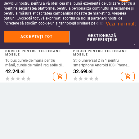
Serviciul nostru, pentru a vă oferi cea mai bună experiență de utilizare, pentru a
menține securitatea platformei, pentru a personaliza conținutul și reclamele și
pentru a măsura eficacitatea campaniilor noastre de marketing. Alegerea
opțiunii „Acceptă tot”, vă exprimați acordul ca noi și partenerii noștri de
Vezi mai mult
încredere să stocăm cookie-uri și tehnologii similare pe dispozitivul dvs. în
scopuri publicitare și analitice. Vă puteți gestiona preferințele în orice moment
făcând clic pe „Gestionează preferințele”. Pentru mai multe informații, vă
GESTIONEAZĂ
ACCEPTAȚI TOT
rugăm să consultați
Politica noastră de confidențialitate
.
PREFERINȚELE
CURELE PENTRU TELEFOANE
PIXURI PENTRU TELEFOANE
MOBILE
MOBILE
10 buc curele de mână pentru
Stilo universal 2 în 1 pentru
mână, curele de mână reglabile din
smartphone Android IOS iPhone
nailon șir de breloc pentru suport
iPad Tabletă Pixuri de desen Creion
42.24
Lei
32.69
Lei
pentru carcasa telefonului mobil,
capacitiv Ecran mobil Stilo tactil
add_shopping_cart
add_shopping_cart
cameră, USB, insignă