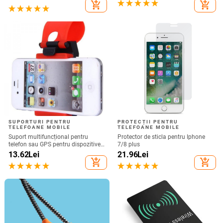
Nu este compatibil cu Bluetooth
add_shopping_cart
add_shopping_cart
SUPORTURI PENTRU
PROTECȚII PENTRU
TELEFOANE MOBILE
TELEFOANE MOBILE
Suport multifuncțional pentru
Protector de sticla pentru Iphone
telefon sau GPS pentru dispozitive
7/8 plus
de până la 76 mm / 4,8 inchi
13.62
Lei
21.96
Lei
add_shopping_cart
add_shopping_cart