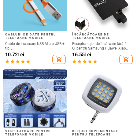
CABLURI DE DATE PENTRU
ÎNCĂRCĂTOARE DE
TELEFOANE MOBILE
TELEFOANE MOBILE
Cablu de incarcare USB Micro USB +
Receptor ușor de încărcare fără fir
tip L
Qi pentru Samsung Huawei Xiaomi
Adaptor de încărcare rapid fără fir
10.72
Lei
16.55
Lei
micro USB tip C universal
add_shopping_cart
add_shopping_cart
VENTILATOARE PENTRU
BLIȚURI SUPLIMENTARE
TELEFOANE MOBILE
PENTRU TELEFOANE