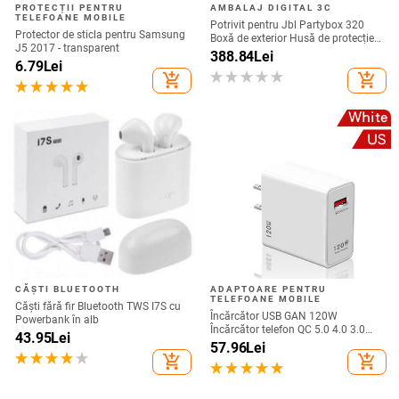
PROTECȚII PENTRU
AMBALAJ DIGITAL 3C
TELEFOANE MOBILE
Potrivit pentru Jbl Partybox 320
Protector de sticla pentru Samsung
Boxă de exterior Husă de protecție
J5 2017 - transparent
Stage 320 Audio Trolley Carcasă
388.84
Lei
6.79
Lei
anti-praf Husă
add_shopping_cart
add_shopping_cart
CĂȘTI BLUETOOTH
ADAPTOARE PENTRU
TELEFOANE MOBILE
Căști fără fir Bluetooth TWS I7S cu
Încărcător USB GAN 120W
Powerbank în alb
Încărcător telefon QC 5.0 4.0 3.0
43.95
Lei
Adaptor de încărcare rapidă pentru
57.96
Lei
iPhone 14 13 12 Samsung Huawei
add_shopping_cart
add_shopping_cart
realme încărcător usb