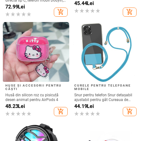
directă tip C, telefon mobil Douyin,
45.44
Lei
internet celebru, telefon mobil,
72.99
Lei
microfon electric, port C, căști cu fir,
add_shopping_cart
add_shopping_cart
cască
HUSE ȘI ACCESORII PENTRU
CURELE PENTRU TELEFOANE
CĂȘTI
MOBILE
Husă din silicon roz cu pisicuță
Snur pentru telefon Snur detașabil
desen animat pentru AirPods 4
ajustabil pentru gât Cureaua de
șnur pentru accesorii pentru telefon
48.23
Lei
44.19
Lei
mobil Snur pentru telefon mobil
add_shopping_cart
add_shopping_cart
Curele universale pentru gât