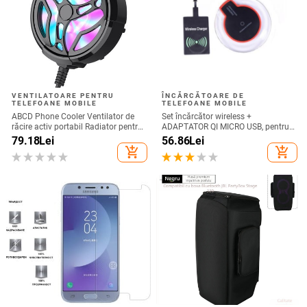
VENTILATOARE PENTRU
ÎNCĂRCĂTOARE DE
TELEFOANE MOBILE
TELEFOANE MOBILE
ABCD Phone Cooler Ventilator de
Set încărcător wireless +
răcire activ portabil Radiator pentru
ADAPTATOR QI MICRO USB, pentru
telefon mobil pentru jocuri
telefon + receptor wireless Qi cu
79.18
Lei
56.86
Lei
micro USB-culoare neagră
add_shopping_cart
add_shopping_cart