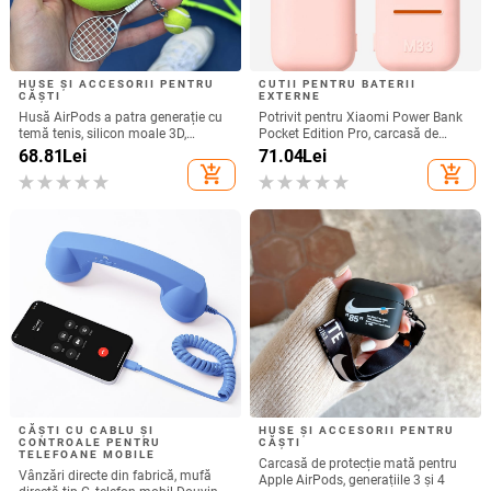
HUSE ȘI ACCESORII PENTRU
CUTII PENTRU BATERII
CĂȘTI
EXTERNE
Husă AirPods a patra generație cu
Potrivit pentru Xiaomi Power Bank
temă tenis, silicon moale 3D,
Pocket Edition Pro, carcasă de
compatibilă cu AirPods 3 și Pro 2
protecție din silicon 33W 10000mA,
68.81
Lei
71.04
Lei
antiderapantă pentru Power Bank
add_shopping_cart
add_shopping_cart
CĂȘTI CU CABLU ȘI
HUSE ȘI ACCESORII PENTRU
CONTROALE PENTRU
CĂȘTI
TELEFOANE MOBILE
Carcasă de protecție mată pentru
Vânzări directe din fabrică, mufă
Apple AirPods, generațiile 3 și 4