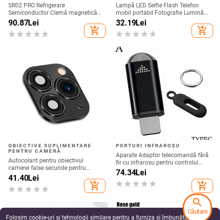
SR02 PRO Refrigerare
Lampă LED Selfie Flash Telefon
Semiconductor Clemă magnetică
mobil portabil Fotografie Lumină
spate Radiator telefon mobil Joc
de umplere Reîncărcabilă
90.87
Lei
32.19
Lei
Live Afișaj digital Furnizare directă
add_shopping_cart
add_shopping_cart
din fabrică
OBIECTIVE SUPLIMENTARE
PORTURI INFRAROȘU
PENTRU CAMERĂ
Aparate Adaptor telecomandă fără
Autocolant pentru obiectivul
fir cu infraroșu pentru controlul
camerei false secunde pentru
aplicației inteligente Telefon
74.34
Lei
upgrade telefon iPhone Protector
41.40
Lei
Transmițător cu infraroșu pentru
de ecran pentru iPhone X / XS Max
add_shopping_cart
add_shopping_cart
iPhone și telefon Android
Schimbare la iPhone 11 pro Max
search
Căutare
Folosim cookie-uri și tehnologii similare pentru a furniza și îmbunătăți