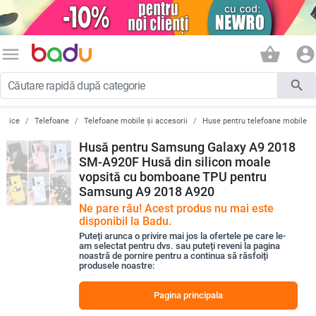
menu
shopping_basket
account_circle
search
ronice
Telefoane
Telefoane mobile și accesorii
Huse pentru telefoane mobile
Husă pentru Samsung Galaxy A9 2018
SM-A920F Husă din silicon moale
vopsită cu bomboane TPU pentru
Samsung A9 2018 A920
Ne pare rău! Acest produs nu mai este
disponibil la Badu.
Puteți arunca o privire mai jos la ofertele pe care le-
am selectat pentru dvs. sau puteți reveni la pagina
noastră de pornire pentru a continua să răsfoiți
produsele noastre:
Pagina principala