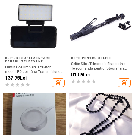
BLIȚURI SUPLIMENTARE
BEȚE PENTRU SELFIE
PENTRU TELEFOANE
Selfie Stick Telescopic Bluetooth +
Lumină de umplere a telefonului
Telecomandă pentru fotografiere,
mobil LED de mână Transmisiune
compatibil cu Android și IOS -
81.89
Lei
în direct Lumină pentru selfie
137.75
Lei
Negru
Lumină de umplere a computerului
add_shopping_cart
add_shopping_cart
Lumină de umplere a telefonului
mobil pentru conferințe video