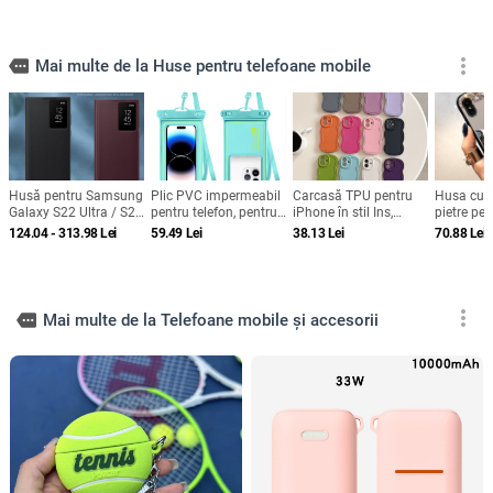
more_vert
more
Mai multe de la Huse pentru telefoane mobile
Husă pentru Samsung
Plic PVC impermeabil
Carcasă TPU pentru
Husa cu o
Galaxy S22 Ultra / S22
pentru telefon, pentru
iPhone în stil Ins,
pietre pe
Plus / S22 cu fereastră
înot și scufundări,
design minimalist de
si iPhone
124.04 - 313.98
Lei
59.49
Lei
38.13
Lei
70.88
Lei
inteligentă și protecție
compatibil ecran tactil,
nișă, husă moale cu
de somn, fără capac
pungă sigilată
margine ondulată,
rabatabil
protecție anti-cădere,
anti-amprentă, finisaj
mat
more_vert
more
Mai multe de la Telefoane mobile și accesorii