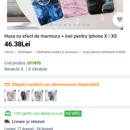
favorite
Husa cu efect de marmura + inel pentru Iphone X / XS
46.38
Lei
ectronice
Telefoane
Telefoane mobile și accesorii
Huse pentru telefoane mobile
Cod produs:
201855
Recenzii:
0
|
0
Vândute
straighten
Alegeți modelul sau dimensiunea disponibilă
redeem
NEWRO
-10% pentru noi clienți cu cod:
local_shipping
Livrare și retururi
Livrare:
17 August - 24 August