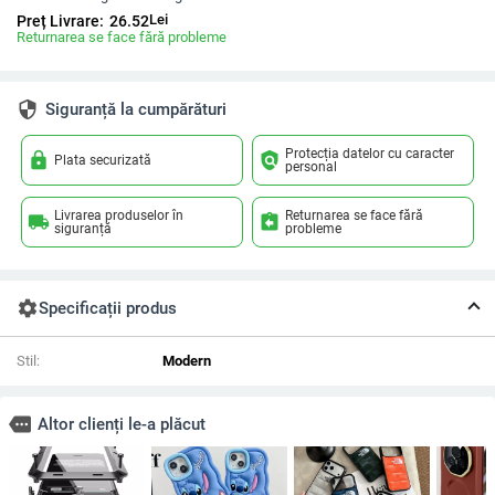
Lei
Preț Livrare:
26.52
Returnarea se face fără probleme
security
Siguranță la cumpărături
Protecția datelor cu caracter
lock
policy
Plata securizată
personal
Livrarea produselor în
Returnarea se face fără
local_shipping
assignment_return
siguranță
probleme
settings
Specificații produs
Stil:
Modern
more
Altor clienți le-a plăcut