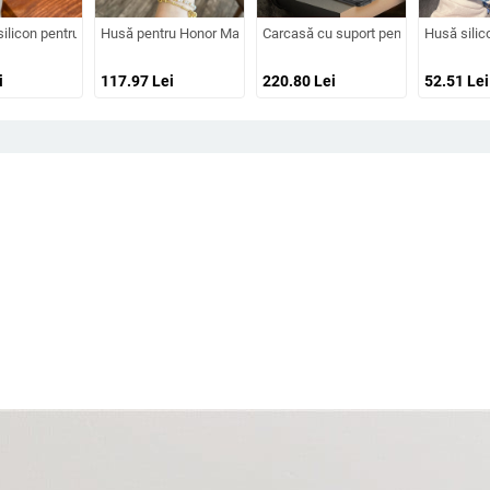
7 Pro și Pro Max, acoperire completă, anti-șoc
 electroplatat în flacără, design decupat, compatibilă cu A26/A36/A56 și A54/
ilicon pentru Huawei Pura70/Pura70 Pro cu cristale, transparentă, estetică, supor
Husă pentru Honor Magic V5 cu protecție magnetică a axului centr
Carcasă cu suport pentru Honor Magi
Husă silic
i
117.97
Lei
220.80
Lei
52.51
Lei