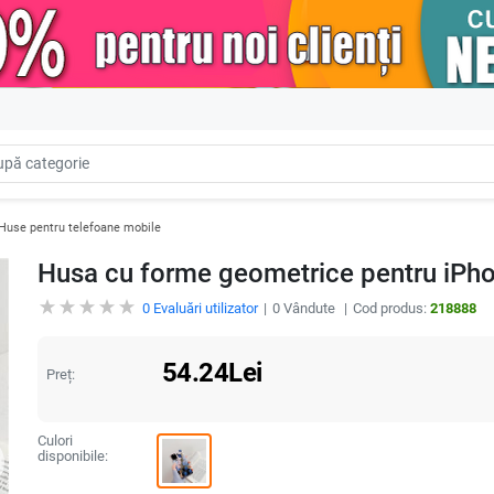
Huse pentru telefoane mobile
Husa cu forme geometrice pentru iPh
0
Evaluări utilizator
0
Vândute
Cod produs:
218888
54.24
Lei
Preț:
Culori
disponibile: