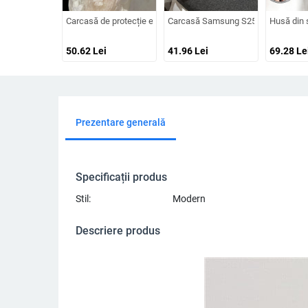
Carcasă de protecție electroplacată Aurora pentru iPhone 12–1
Carcasă Samsung S25/S24 cu finisaj
Husă din s
50.62
Lei
41.96
Lei
69.28
Le
Prezentare generală
Specificații produs
Stil:
Modern
Descriere produs