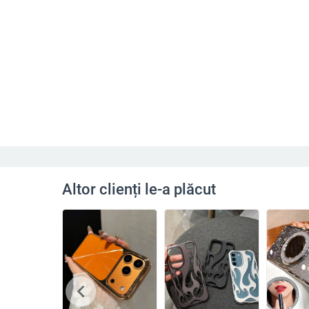
Altor clienți le-a plăcut
chevron_left