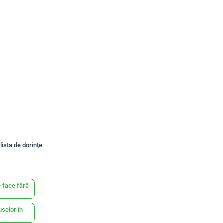
lista de dorințe
 face fără
uselor în