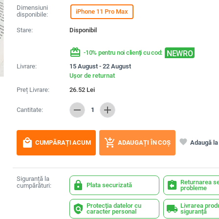
Dimensiuni
iPhone 11 Pro Max
disponibile:
Stare:
Disponibil
redeem
NEWRO
-10% pentru noi clienți cu cod:
Livrare:
15 August - 22 August
Ușor de returnat
Preț Livrare:
26.52
Lei
remove
add
Cantitate:
1
local_mall
add_shopping_cart
favorite
Adaugă la 
CUMPĂRAȚI ACUM
ADAUGAȚI ÎN COȘ
Siguranță la
Returnarea se
lock
assignment_return
Plata securizată
cumpărături:
probleme
Protecția datelor cu
Livrarea prod
policy
local_shipping
caracter personal
siguranță