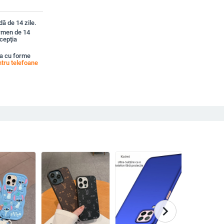
ă de 14 zile.
ermen de 14
xcepția
a cu forme
tru telefoane
chevron_right