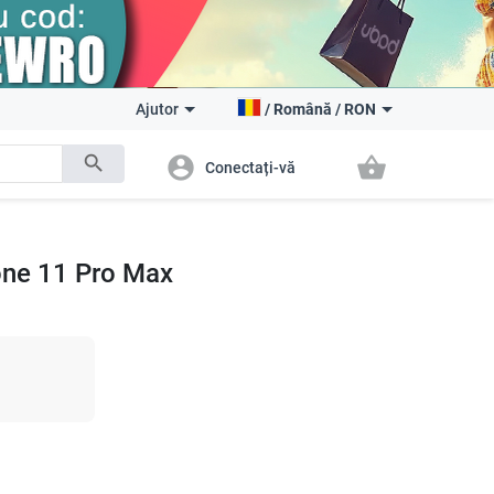
Ajutor
/
Română
/
RON
search
account_circle
shopping_basket
Conectați-vă
one 11 Pro Max