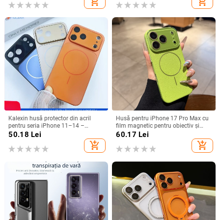
add_shopping_cart
add_shopping_cart
iPhone 11–17
Kalexin husă protector din acril
Husă pentru iPhone 17 Pro Max cu
pentru seria iPhone 11–14 –
film magnetic pentru obiectiv și
rezistentă la uzură și la cădere,
protecție completă, verde
50.18
Lei
60.17
Lei
personalizabilă, confecționată prin
fluorescent
add_shopping_cart
add_shopping_cart
turnare din plastic, stiluri
Japonia/Korea, Nordic și Instagram