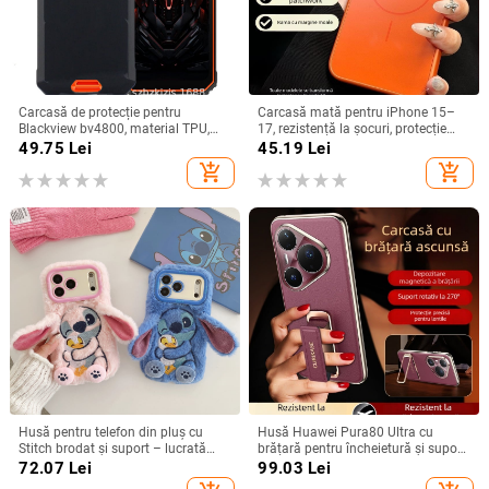
Carcasă de protecție pentru
Carcasă mată pentru iPhone 15–
Blackview bv4800, material TPU,
17, rezistență la șocuri, protecție
realizată manual, personalizabilă
pentru obiectiv, prindere magnetică,
49.75
Lei
45.19
Lei
în diverse culori
add_shopping_cart
add_shopping_cart
Husă pentru telefon din pluș cu
Husă Huawei Pura80 Ultra cu
Stitch brodat și suport – lucrată
brățară pentru încheietură și suport
manual, stil desen animat drăguț,
rotativ — textură piele Napa
72.07
Lei
99.03
Lei
protecție anti-cădere, pentru seria
electroplacată