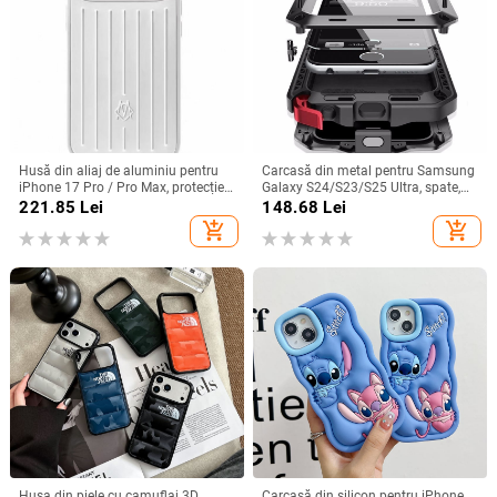
Husă din aliaj de aluminiu pentru
Carcasă din metal pentru Samsung
iPhone 17 Pro / Pro Max, protecție
Galaxy S24/S23/S25 Ultra, spate,
anti-cădere, închidere magnetică,
prelucrată, personalizabilă, disipare
221.85
Lei
148.68
Lei
turnare prin injecție, posibilitate de
căldură, anti-cadere, anti-amprentă
add_shopping_cart
add_shopping_cart
personalizare
Husa din piele cu camuflaj 3D,
Carcasă din silicon pentru iPhone