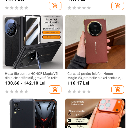
manual
add_shopping_cart
add_shopping_cart
Husa flip pentru HONOR Magic V5,
Carcasă pentru telefon Honor
din piele artificială, gravură în relief,
Magic V3, protecție a axei centrale,
stil Ins, anti-cadere
noul model Magic V5, husă ușoară
130.66 - 142.10
Lei
116.17
Lei
din piele artificială cu
add_shopping_cart
add_shopping_cart
electroplacare, anti-cădere