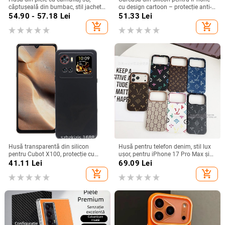
căptușeală din bumbac, stil jachetă
cu design cartoon – protecție anti-
de iarnă, compatibilă cu iPhone
cădere, finisaj mat, compatibilă cu
54.90 - 57.18
Lei
51.33
Lei
12–17 Pro Max
seria iPhone 11/12/13/14
add_shopping_cart
add_shopping_cart
(Pro/Max)
Husă transparentă din silicon
Husă pentru telefon denim, stil lux
pentru Cubot X100, protecție cu
ușor, pentru iPhone 17 Pro Max și
acoperire totală
iPhone 16, cu acoperire totală
41.11
Lei
69.09
Lei
add_shopping_cart
add_shopping_cart