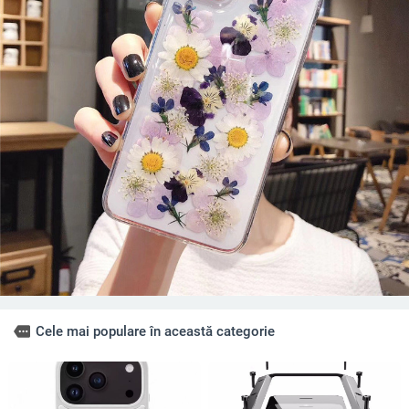
more
Cele mai populare în această categorie