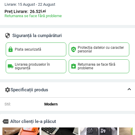
Livrare:
15 August - 22 August
Lei
Preț Livrare:
26.52
Returnarea se face fără probleme
security
Siguranță la cumpărături
Protecția datelor cu caracter
lock
policy
Plata securizată
personal
Livrarea produselor în
Returnarea se face fără
local_shipping
assignment_return
siguranță
probleme
settings
Specificații produs
Stil:
Modern
more
Altor clienți le-a plăcut