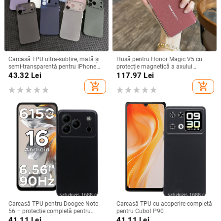
Carcasă TPU ultra-subțire, mată și
Husă pentru Honor Magic V5 cu
semi-transparentă pentru iPhone
protecție magnetică a axului
11/12/14/15/16/17 Pro Max,
central, acoperire completă a
43.32
Lei
117.97
Lei
protecție împotriva căderilor, anti-
obiectivului, piele naturală,
add_shopping_cart
add_shopping_cart
amprente
electroplacare, protecție anti-cădere
Carcasă TPU pentru Doogee Note
Carcasă TPU cu acoperire completă
56 – protecție completă pentru
pentru Cubot P90
Note 56, Plus și Pro, realizată
41.11
Lei
41.11
Lei