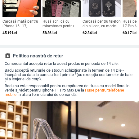
Carcasă mată pentru
Husă acrilică cu
Carcasă pentru telefon
Husă pen
iPhone 15–17,
rhinestones pentru
din silicon, cu model
17 Pro Ma
rezistență la șocuri,
iPhone 17 Pro Max,
gravat în relief,
magnetic
45.19
Lei
58.36
Lei
62.34
Lei
60.17
Lei
protecție pentru
acoperire completă cu
portabilă, anti-cadere,
obiectiv ș
obiectiv, prindere
diamante și protecție
pentru iPhone 17 Pro
completă,
magnetică, în diverse
la margini împotriva
Max
fluoresce
culori
căderilor
assignment_return
Politica noastră de retur
Comerciantul acceptă retur la acest produs în perioadă de 14 zile.
Badu acceptă retururile de stocuri achiziționate în termen de 14 zile -
începând cu data la care au fost primite *(cu excepția costumelor de baie
și a lenjeriei de corp).
Badu nu este responsabil pentru cumpărarea de Husa cu model floral in
verde si violet pentru Iphone 11 Pro Max De la
Huse pentru telefoane
mobile
În afara formularului de comandă.