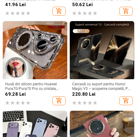
design decupat, compatibilă cu
Pro Max, acoperire completă, anti-
41.96
Lei
50.62
Lei
A26/A36/A56 și A54/A55
șoc
add_shopping_cart
add_shopping_cart
Husă din silicon pentru Huawei
Carcasă cu suport pentru Honor
Pura70/Pura70 Pro cu cristale,
Magic V5 – acoperire completă, PC
transparentă, estetică, suport
mat, anti-cădere, anti-amprente
69.28
Lei
220.80
Lei
încorporat și disipare a căldurii
add_shopping_cart
add_shopping_cart