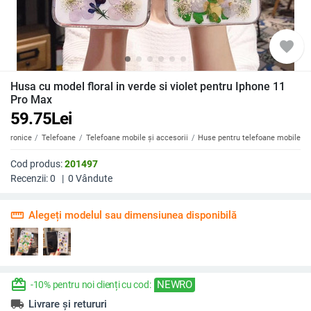
favorite
Husa cu model floral in verde si violet pentru Iphone 11
Pro Max
59.75
Lei
ectronice
Telefoane
Telefoane mobile și accesorii
Huse pentru telefoane mobile
Cod produs:
201497
Recenzii:
0
|
0
Vândute
straighten
Alegeți modelul sau dimensiunea disponibilă
redeem
NEWRO
-10% pentru noi clienți cu cod:
local_shipping
Livrare și retururi