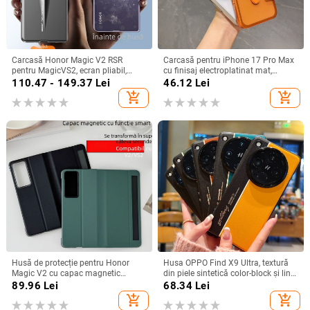
Carcasă Honor Magic V2 RSR
Carcasă pentru iPhone 17 Pro Max
pentru MagicVS2, ecran pliabil,
cu finisaj electroplatinat mat,
design Porsche, protecție anti-
magnetică, suport rotativ și
110.47 - 149.37
Lei
46.12
Lei
cadere completă
protecție pentru obiectiv
add_shopping_cart
add_shopping_cart
Husă de protecție pentru Honor
Husa OPPO Find X9 Ultra, textură
Magic V2 cu capac magnetic
din piele sintetică color-block și linii
rabatabil și fereastră inteligentă,
fluorescente, GT8Pro husă de
89.96
Lei
68.34
Lei
protecție completă împotriva
protecție
add_shopping_cart
add_shopping_cart
căderilor