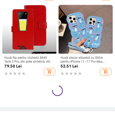
Husă flip pentru Unihertz 8849
Husă silicon albastră cu Stitch
Tank 3 Pro, din piele sintetică, stil
pentru iPhone 11–17 Pro Max,
retro
design cu margine curbată și
79.50
Lei
52.51
Lei
protecție anti-cădere
add_shopping_cart
add_shopping_cart