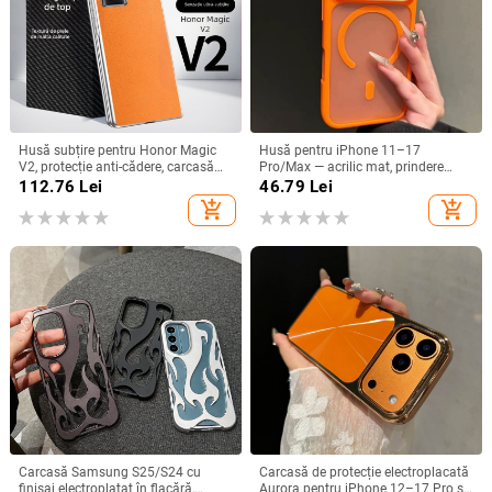
Husă subțire pentru Honor Magic
Husă pentru iPhone 11–17
V2, protecție anti-cădere, carcasă
Pro/Max — acrilic mat, prindere
dură pentru ecran pliabil, finisaj PU
magnetică, protecție anti-cadere,
112.76
Lei
46.79
Lei
piele electroplatinată
antiamprentă
add_shopping_cart
add_shopping_cart
Carcasă Samsung S25/S24 cu
Carcasă de protecție electroplacată
finisaj electroplatat în flacără,
Aurora pentru iPhone 12–17 Pro și