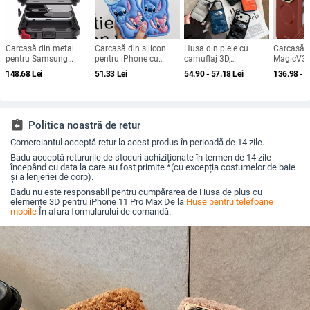
Carcasă din metal
Carcasă din silicon
Husa din piele cu
Carcasă 
pentru Samsung
pentru iPhone cu
camuflaj 3D,
MagicV3 
Galaxy S24/S23/S25
design cartoon –
căptușeală din
de piele 
148.68
Lei
51.33
Lei
54.90 - 57.18
Lei
136.98 - 
Ultra, spate, prelucrată,
protecție anti-cădere,
bumbac, stil jachetă
magnetic
personalizabilă,
finisaj mat,
de iarnă, compatibilă
protecție 
disipare căldură, anti-
compatibilă cu seria
cu iPhone 12–17 Pro
cadere, anti-amprentă
iPhone 11/12/13/14
Max
(Pro/Max)
assignment_return
Politica noastră de retur
Comerciantul acceptă retur la acest produs în perioadă de 14 zile.
Badu acceptă retururile de stocuri achiziționate în termen de 14 zile -
începând cu data la care au fost primite *(cu excepția costumelor de baie
și a lenjeriei de corp).
Badu nu este responsabil pentru cumpărarea de Husa de pluș cu
elemente 3D pentru iPhone 11 Pro Max De la
Huse pentru telefoane
mobile
În afara formularului de comandă.