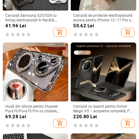
Carcasă Samsung S25/S24 cu
Carcasă de protecție electroplacată
finisaj electroplatat în flacără,
Aurora pentru iPhone 12–17 Pro și
design decupat, compatibilă cu
Pro Max, acoperire completă, anti-
41.96
Lei
50.62
Lei
A26/A36/A56 și A54/A55
șoc
add_shopping_cart
add_shopping_cart
Husă din silicon pentru Huawei
Carcasă cu suport pentru Honor
Pura70/Pura70 Pro cu cristale,
Magic V5 – acoperire completă, PC
transparentă, estetică, suport
mat, anti-cădere, anti-amprente
69.28
Lei
220.80
Lei
încorporat și disipare a căldurii
add_shopping_cart
add_shopping_cart