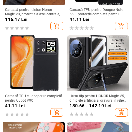
Carcasă pentru telefon Honor
Carcasă TPU pentru Doogee Note
Magic V3, protecție a axei centrale,
56 – protecție completă pentru
noul model Magic V5, husă ușoară
Note 56, Plus și Pro, realizată
116.17
Lei
41.11
Lei
din piele artificială cu
manual
add_shopping_cart
add_shopping_cart
electroplacare, anti-cădere
Carcasă TPU cu acoperire completă
Husa flip pentru HONOR Magic V5,
pentru Cubot P90
din piele artificială, gravură în relief,
stil Ins, anti-cadere
41.11
Lei
130.66 - 142.10
Lei
add_shopping_cart
add_shopping_cart