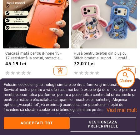
Carcasă mată pentru iPhone 15–
Husă pentru telefon din pluș cu
17, rezistență la șocuri, protecție
Stitch brodat și suport – lucrată
pentru obiectiv, prindere magnetică,
manual, stil desen animat drăguț,
45.19
Lei
72.07
Lei
în diverse culori
protecție anti-cădere, pentru seria
add_shopping_cart
add_shopping_cart
iPhone 11–17
search
Căutare
Folosim cookie-uri și tehnologii similare pentru a furniza și îmbunătăți
Serviciul nostru, pentru a vă oferi cea mai bună experiență de utilizare, pentru a
menține securitatea platformei, pentru a personaliza conținutul și reclamele și
pentru a măsura eficacitatea campaniilor noastre de marketing. Alegerea
opțiunii „Acceptă tot”, vă exprimați acordul ca noi și partenerii noștri de
Vezi mai mult
încredere să stocăm cookie-uri și tehnologii similare pe dispozitivul dvs. în
scopuri publicitare și analitice. Vă puteți gestiona preferințele în orice moment
făcând clic pe „Gestionează preferințele”. Pentru mai multe informații, vă
GESTIONEAZĂ
ACCEPTAȚI TOT
rugăm să consultați
Politica noastră de confidențialitate
.
PREFERINȚELE