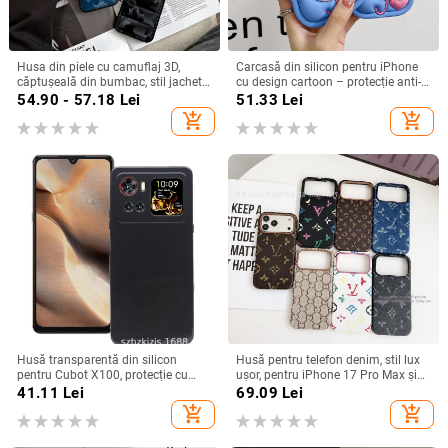
Husa din piele cu camuflaj 3D,
Carcasă din silicon pentru iPhone
căptușeală din bumbac, stil jachetă
cu design cartoon – protecție anti-
de iarnă, compatibilă cu iPhone
cădere, finisaj mat, compatibilă cu
54.90 - 57.18
Lei
51.33
Lei
12–17 Pro Max
seria iPhone 11/12/13/14
add_shopping_cart
add_shopping_cart
(Pro/Max)
Husă transparentă din silicon
Husă pentru telefon denim, stil lux
pentru Cubot X100, protecție cu
ușor, pentru iPhone 17 Pro Max și
acoperire totală
iPhone 16, cu acoperire totală
41.11
Lei
69.09
Lei
add_shopping_cart
add_shopping_cart