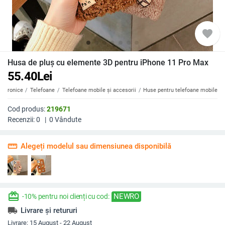
favorite
Husa de pluș cu elemente 3D pentru iPhone 11 Pro Max
55.40
Lei
ectronice
Telefoane
Telefoane mobile și accesorii
Huse pentru telefoane mobile
Cod produs:
219671
Recenzii:
0
|
0
Vândute
straighten
Alegeți modelul sau dimensiunea disponibilă
redeem
NEWRO
-10% pentru noi clienți cu cod:
local_shipping
Livrare și retururi
Livrare:
15 August - 22 August