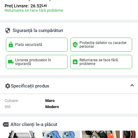
Lei
Preț Livrare:
26.52
Returnarea se face fără probleme
security
Siguranță la cumpărături
Protecția datelor cu caracter
lock
policy
Plata securizată
personal
Livrarea produselor în
Returnarea se face fără
local_shipping
assignment_return
siguranță
probleme
settings
Specificații produs
Culoare:
Maro
Stil:
Modern
more
Altor clienți le-a plăcut