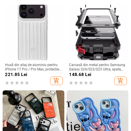
Husă din aliaj de aluminiu pentru
Carcasă din metal pentru Samsung
iPhone 17 Pro / Pro Max, protecție
Galaxy S24/S23/S25 Ultra, spate,
anti-cădere, închidere magnetică,
prelucrată, personalizabilă, disipare
221.85
Lei
148.68
Lei
turnare prin injecție, posibilitate de
căldură, anti-cadere, anti-amprentă
add_shopping_cart
add_shopping_cart
personalizare