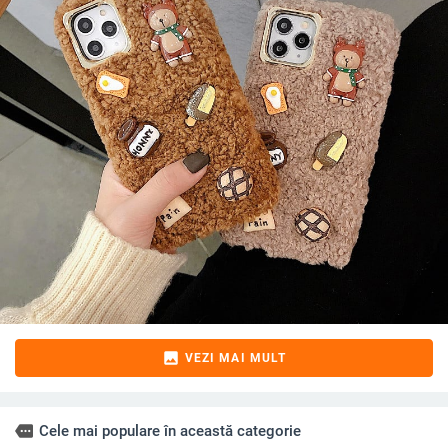
image
VEZI MAI MULT
more
Cele mai populare în această categorie