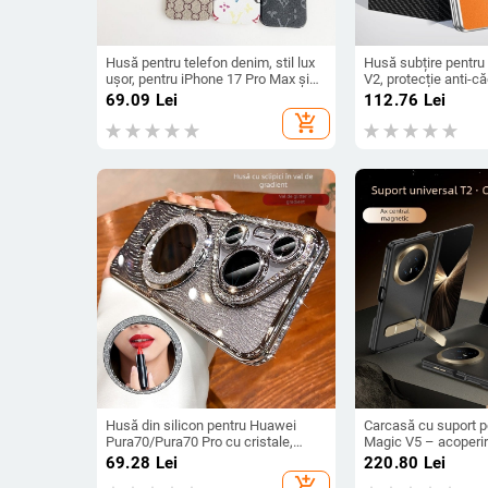
Husă pentru telefon denim, stil lux
Husă subțire pentru
ușor, pentru iPhone 17 Pro Max și
V2, protecție anti-c
iPhone 16, cu acoperire totală
dură pentru ecran pli
69.09
Lei
112.76
Lei
piele electroplatinat
add_shopping_cart
Husă din silicon pentru Huawei
Carcasă cu suport p
Pura70/Pura70 Pro cu cristale,
Magic V5 – acoperi
transparentă, estetică, suport
mat, anti-cădere, an
69.28
Lei
220.80
Lei
încorporat și disipare a căldurii
add_shopping_cart