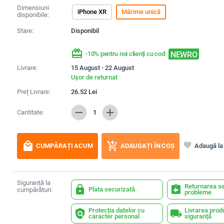
Dimensiuni
iPhone XR
Mărime unică
disponibile:
Stare:
Disponibil
redeem
NEWRO
-10% pentru noi clienți cu cod:
Livrare:
15 August - 22 August
Ușor de returnat
Preț Livrare:
26.52
Lei
remove
add
Cantitate:
1
local_mall
add_shopping_cart
favorite
Adaugă la 
CUMPĂRAȚI ACUM
ADAUGAȚI ÎN COȘ
Siguranță la
Returnarea se
lock
assignment_return
Plata securizată
cumpărături:
probleme
Protecția datelor cu
Livrarea prod
policy
local_shipping
caracter personal
siguranță