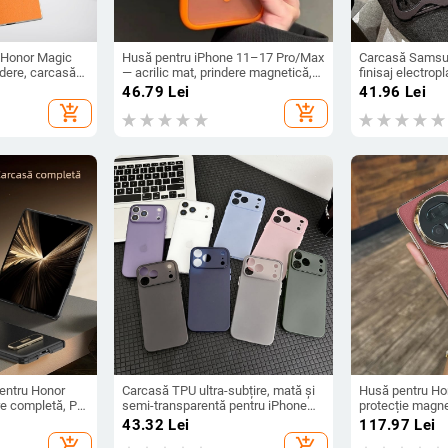
 Honor Magic
Husă pentru iPhone 11–17 Pro/Max
Carcasă Samsu
ădere, carcasă
— acrilic mat, prindere magnetică,
finisaj electropl
abil, finisaj PU
protecție anti-cadere, antiamprentă
design decupat,
46.79
Lei
41.96
Lei
ă
A26/A36/A56 ș
add_shopping_cart
add_shopping_cart
entru Honor
Carcasă TPU ultra-subțire, mată și
Husă pentru Ho
re completă, PC
semi-transparentă pentru iPhone
protecție magne
ti-amprente
11/12/14/15/16/17 Pro Max,
central, acoper
43.32
Lei
117.97
Lei
protecție împotriva căderilor, anti-
obiectivului, pie
add_shopping_cart
add_shopping_cart