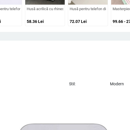
ie pentru obiectiv, prindere magnetică, în diverse culori
lm magnetic pentru obiectiv și protecție completă, verde fluorescent
ntru telefon din silicon, cu model gravat în relief, portabilă, anti-cadere, pentr
Husă acrilică cu rhinestones pentru iPhone 17 Pro Max, acoperir
Husă pentru telefon din pluș cu Stitc
Masterpiec
i
58.36
Lei
72.07
Lei
99.66 - 2
Stil:
Modern