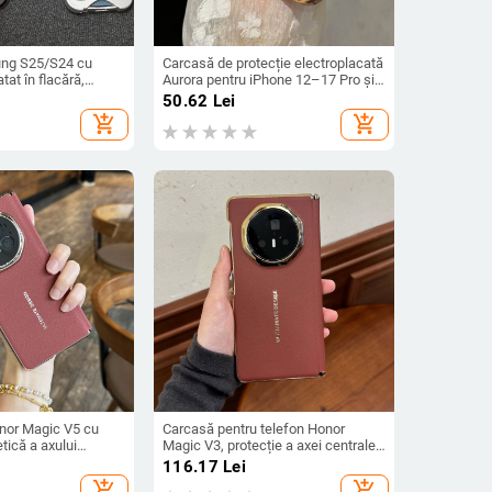
ng S25/S24 cu
Carcasă de protecție electroplacată
atat în flacără,
Aurora pentru iPhone 12–17 Pro și
 compatibilă cu
Pro Max, acoperire completă, anti-
50.62
Lei
i A54/A55
șoc
add_shopping_cart
add_shopping_cart
nor Magic V5 cu
Carcasă pentru telefon Honor
tică a axului
Magic V3, protecție a axei centrale,
ire completă a
noul model Magic V5, husă ușoară
116.17
Lei
le naturală,
din piele artificială cu
add_shopping_cart
add_shopping_cart