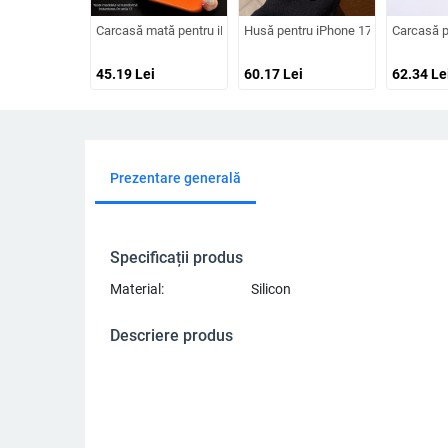
Carcasă mată pentru iPhone 15–17, rezistență la șocuri, protecț
Husă pentru iPhone 17 Pro Max cu fi
Carcasă pe
45.19
Lei
60.17
Lei
62.34
Le
Prezentare generală
Specificații produs
Material:
Silicon
Descriere produs