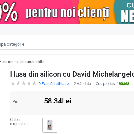
Huse pentru telefoane mobile
Husa din silicon cu David Michelangel
0
Evaluări utilizator
2
Vândute
Cod produs:
190868
58.34
Lei
Preț:
Culori
disponibile: