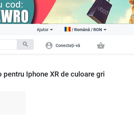
Ajutor
/
Română
/
RON
search
account_circle
shopping_basket
Conectați-vă
o pentru Iphone XR de culoare gri