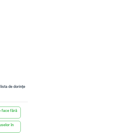
lista de dorințe
 face fără
uselor în