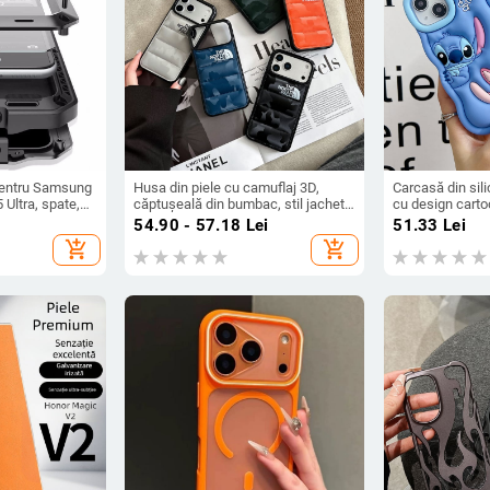
pentru Samsung
Husa din piele cu camuflaj 3D,
Carcasă din sil
Ultra, spate,
căptușeală din bumbac, stil jachetă
cu design cartoo
zabilă, disipare
de iarnă, compatibilă cu iPhone 12–
cădere, finisaj 
54.90 - 57.18
Lei
51.33
Lei
, anti-amprentă
17 Pro Max
seria iPhone 1
add_shopping_cart
add_shopping_cart
(Pro/Max)