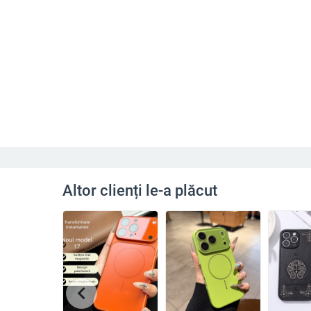
Altor clienți le-a plăcut
chevron_left