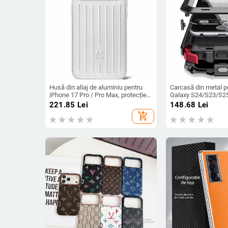
Husă din aliaj de aluminiu pentru
Carcasă din metal 
iPhone 17 Pro / Pro Max, protecție
Galaxy S24/S23/S25 
anti-cădere, închidere magnetică,
prelucrată, personali
221.85
Lei
148.68
Lei
turnare prin injecție, posibilitate de
căldură, anti-cadere
add_shopping_cart
personalizare