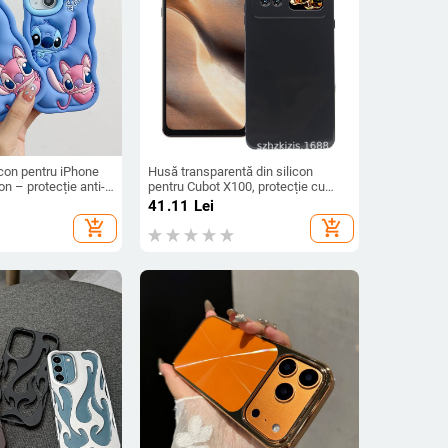
icon pentru iPhone
Husă transparentă din silicon
n – protecție anti-
pentru Cubot X100, protecție cu
mat, compatibilă cu
acoperire totală
41.11
Lei
1/12/13/14
add_shopping_cart
add_shopping_cart