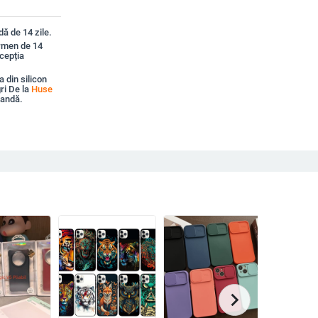
ă de 14 zile.
ermen de 14
xcepția
 din silicon
ri De la
Huse
mandă.
chevron_right