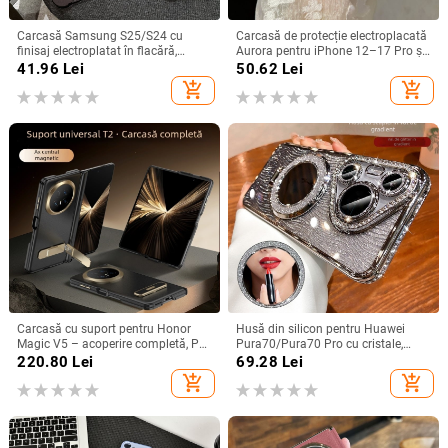
Carcasă Samsung S25/S24 cu
Carcasă de protecție electroplacată
finisaj electroplatat în flacără,
Aurora pentru iPhone 12–17 Pro și
design decupat, compatibilă cu
Pro Max, acoperire completă, anti-
41.96
Lei
50.62
Lei
A26/A36/A56 și A54/A55
șoc
add_shopping_cart
add_shopping_cart
Carcasă cu suport pentru Honor
Husă din silicon pentru Huawei
Magic V5 – acoperire completă, PC
Pura70/Pura70 Pro cu cristale,
mat, anti-cădere, anti-amprente
transparentă, estetică, suport
220.80
Lei
69.28
Lei
încorporat și disipare a căldurii
add_shopping_cart
add_shopping_cart