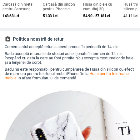
Carcasă din metal
Carcasă din silicon
Husa din piele cu
Husă tran
pentru Samsung
pentru iPhone cu
camuflaj 3D,
silicon p
Galaxy S24/S23/S25
design cartoon –
căptușeală din
X100, pro
148.68
Lei
51.33
Lei
54.90 - 57.18
Lei
41.11
Lei
Ultra, spate, prelucrată,
protecție anti-cădere,
bumbac, stil jachetă
acoperire
personalizabilă,
finisaj mat,
de iarnă, compatibilă
disipare căldură, anti-
compatibilă cu seria
cu iPhone 12–17 Pro
cadere, anti-amprentă
iPhone 11/12/13/14
Max
(Pro/Max)
assignment_return
Politica noastră de retur
Comerciantul acceptă retur la acest produs în perioadă de 14 zile.
Badu acceptă retururile de stocuri achiziționate în termen de 14 zile -
începând cu data la care au fost primite *(cu excepția costumelor de baie
și a lenjeriei de corp).
Badu nu este responsabil pentru cumpărarea de Husa din silicon cu efect
de marmura pentru telefonul mobil iPhone De la
Huse pentru telefoane
mobile
În afara formularului de comandă.