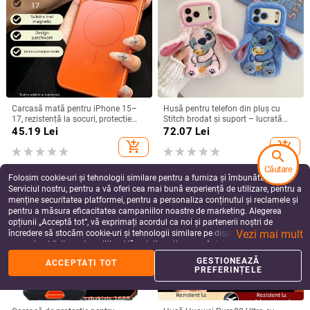
Carcasă mată pentru iPhone 15–
Husă pentru telefon din pluș cu
17, rezistență la șocuri, protecție
Stitch brodat și suport – lucrată
pentru obiectiv, prindere magnetică,
manual, stil desen animat drăguț,
45.19
Lei
72.07
Lei
în diverse culori
protecție anti-cădere, pentru seria
add_shopping_cart
add_shopping_cart
iPhone 11–17
search
Căutare
Folosim cookie-uri și tehnologii similare pentru a furniza și îmbunătăți
Serviciul nostru, pentru a vă oferi cea mai bună experiență de utilizare, pentru a
menține securitatea platformei, pentru a personaliza conținutul și reclamele și
pentru a măsura eficacitatea campaniilor noastre de marketing. Alegerea
opțiunii „Acceptă tot”, vă exprimați acordul ca noi și partenerii noștri de
Vezi mai mult
încredere să stocăm cookie-uri și tehnologii similare pe dispozitivul dvs. în
scopuri publicitare și analitice. Vă puteți gestiona preferințele în orice moment
făcând clic pe „Gestionează preferințele”. Pentru mai multe informații, vă
GESTIONEAZĂ
ACCEPTAȚI TOT
rugăm să consultați
Politica noastră de confidențialitate
.
PREFERINȚELE