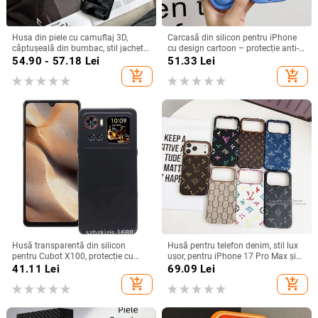
Husa din piele cu camuflaj 3D,
Carcasă din silicon pentru iPhone
căptușeală din bumbac, stil jachetă
cu design cartoon – protecție anti-
de iarnă, compatibilă cu iPhone
cădere, finisaj mat, compatibilă cu
54.90 - 57.18
Lei
51.33
Lei
12–17 Pro Max
seria iPhone 11/12/13/14
add_shopping_cart
add_shopping_cart
(Pro/Max)
Husă transparentă din silicon
Husă pentru telefon denim, stil lux
pentru Cubot X100, protecție cu
ușor, pentru iPhone 17 Pro Max și
acoperire totală
iPhone 16, cu acoperire totală
41.11
Lei
69.09
Lei
add_shopping_cart
add_shopping_cart