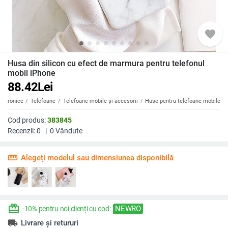
favorite
Husa din silicon cu efect de marmura pentru telefonul
mobil iPhone
88.42
Lei
ectronice
Telefoane
Telefoane mobile și accesorii
Huse pentru telefoane mobile
Cod produs:
383845
Recenzii:
0
|
0
Vândute
straighten
Alegeți modelul sau dimensiunea disponibilă
redeem
NEWRO
-10% pentru noi clienți cu cod:
local_shipping
Livrare și retururi