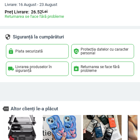
Livrare:
16 August - 23 August
Lei
Preț Livrare:
26.52
Returnarea se face fără probleme
security
Siguranță la cumpărături
Protecția datelor cu caracter
lock
policy
Plata securizată
personal
Livrarea produselor în
Returnarea se face fără
local_shipping
assignment_return
siguranță
probleme
more
Altor clienți le-a plăcut