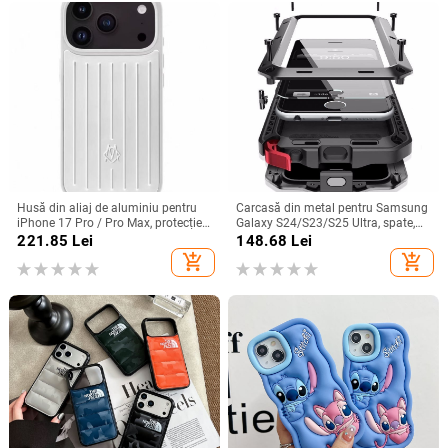
Husă din aliaj de aluminiu pentru
Carcasă din metal pentru Samsung
iPhone 17 Pro / Pro Max, protecție
Galaxy S24/S23/S25 Ultra, spate,
anti-cădere, închidere magnetică,
prelucrată, personalizabilă, disipare
221.85
Lei
148.68
Lei
turnare prin injecție, posibilitate de
căldură, anti-cadere, anti-amprentă
add_shopping_cart
add_shopping_cart
personalizare