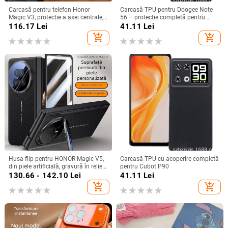
Carcasă pentru telefon Honor
Carcasă TPU pentru Doogee Note
Magic V3, protecție a axei centrale,
56 – protecție completă pentru
noul model Magic V5, husă ușoară
Note 56, Plus și Pro, realizată
116.17
Lei
41.11
Lei
din piele artificială cu
manual
add_shopping_cart
add_shopping_cart
electroplacare, anti-cădere
Husa flip pentru HONOR Magic V5,
Carcasă TPU cu acoperire completă
din piele artificială, gravură în relief,
pentru Cubot P90
stil Ins, anti-cadere
130.66 - 142.10
Lei
41.11
Lei
add_shopping_cart
add_shopping_cart