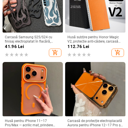
Carcasă Samsung S25/S24 cu
Husă subțire pentru Honor Magic
finisaj electroplatat în flacără,
V2, protecție anti-cădere, carcasă
design decupat, compatibilă cu
dură pentru ecran pliabil, finisaj PU
41.96
Lei
112.76
Lei
A26/A36/A56 și A54/A55
piele electroplatinată
add_shopping_cart
add_shopping_cart
Husă pentru iPhone 11–17
Carcasă de protecție electroplacată
Pro/Max — acrilic mat, prindere
Aurora pentru iPhone 12–17 Pro și