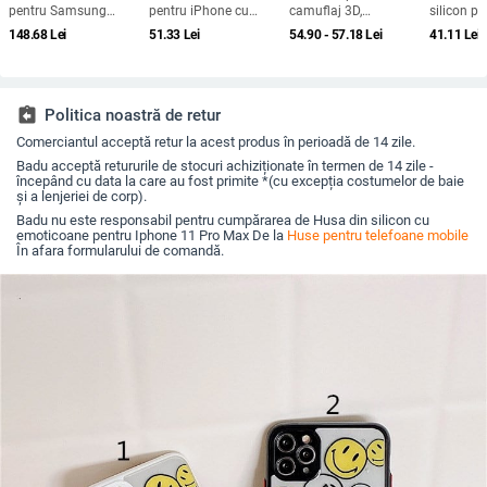
pentru Samsung
pentru iPhone cu
camuflaj 3D,
silicon p
Galaxy S24/S23/S25
design cartoon –
căptușeală din
X100, pro
148.68
Lei
51.33
Lei
54.90 - 57.18
Lei
41.11
Lei
Ultra, spate, prelucrată,
protecție anti-cădere,
bumbac, stil jachetă
acoperire
personalizabilă,
finisaj mat,
de iarnă, compatibilă
disipare căldură, anti-
compatibilă cu seria
cu iPhone 12–17 Pro
cadere, anti-amprentă
iPhone 11/12/13/14
Max
(Pro/Max)
assignment_return
Politica noastră de retur
Comerciantul acceptă retur la acest produs în perioadă de 14 zile.
Badu acceptă retururile de stocuri achiziționate în termen de 14 zile -
începând cu data la care au fost primite *(cu excepția costumelor de baie
și a lenjeriei de corp).
Badu nu este responsabil pentru cumpărarea de Husa din silicon cu
emoticoane pentru Iphone 11 Pro Max De la
Huse pentru telefoane mobile
În afara formularului de comandă.