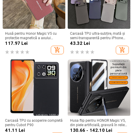
Husă pentru Honor Magic V5 cu
Carcasă TPU ultra-subțire, mată și
protecție magnetică a axului
semi-transparentă pentru iPhone
central, acoperire completă a
11/12/14/15/16/17 Pro Max,
117.97
Lei
43.32
Lei
obiectivului, piele naturală,
protecție împotriva căderilor, anti-
add_shopping_cart
add_shopping_cart
electroplacare, protecție anti-cădere
amprente
Carcasă TPU cu acoperire completă
Husa flip pentru HONOR Magic V5,
pentru Cubot P90
din piele artificială, gravură în relief,
stil Ins, anti-cadere
41.11
Lei
130.66 - 142.10
Lei