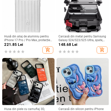
Husă din aliaj de aluminiu pentru
Carcasă din metal pentru Samsung
iPhone 17 Pro / Pro Max, protecție
Galaxy S24/S23/S25 Ultra, spate,
anti-cădere, închidere magnetică,
prelucrată, personalizabilă, disipare
221.85
Lei
148.68
Lei
turnare prin injecție, posibilitate de
căldură, anti-cadere, anti-amprentă
add_shopping_cart
add_shopping_cart
personalizare
Husa din piele cu camuflaj 3D,
Carcasă din silicon pentru iPhone