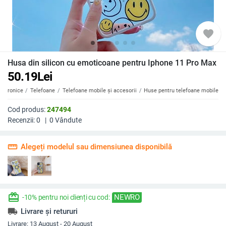
favorite
Husa din silicon cu emoticoane pentru Iphone 11 Pro Max
50.19
Lei
ectronice
Telefoane
Telefoane mobile și accesorii
Huse pentru telefoane mobile
Cod produs:
247494
Recenzii:
0
|
0
Vândute
straighten
Alegeți modelul sau dimensiunea disponibilă
redeem
NEWRO
-10% pentru noi clienți cu cod:
local_shipping
Livrare și retururi
Livrare:
13 August - 20 August