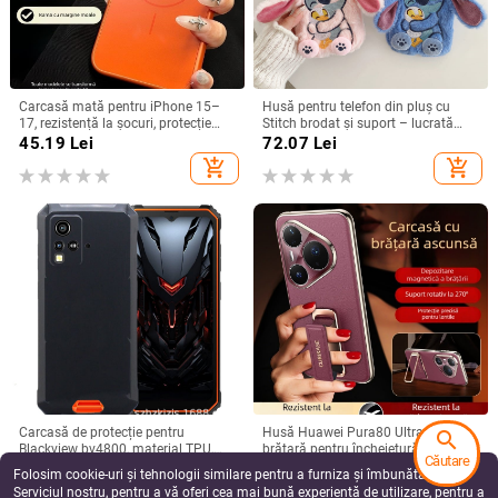
Carcasă mată pentru iPhone 15–
Husă pentru telefon din pluș cu
17, rezistență la șocuri, protecție
Stitch brodat și suport – lucrată
pentru obiectiv, prindere magnetică,
manual, stil desen animat drăguț,
45.19
Lei
72.07
Lei
în diverse culori
protecție anti-cădere, pentru seria
add_shopping_cart
add_shopping_cart
iPhone 11–17
Carcasă de protecție pentru
Husă Huawei Pura80 Ultra cu
search
Blackview bv4800, material TPU,
brățară pentru încheietură și suport
Căutare
realizată manual, personalizabilă
rotativ — textură piele Napa
49.75
Lei
99.03
Lei
Folosim cookie-uri și tehnologii similare pentru a furniza și îmbunătăți
electroplacată
add_shopping_cart
add_shopping_cart
Serviciul nostru, pentru a vă oferi cea mai bună experiență de utilizare, pentru a