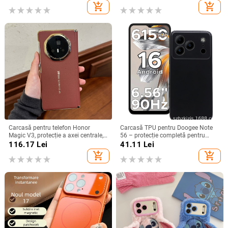
add_shopping_cart
add_shopping_cart
Carcasă pentru telefon Honor
Carcasă TPU pentru Doogee Note
Magic V3, protecție a axei centrale,
56 – protecție completă pentru
noul model Magic V5, husă ușoară
Note 56, Plus și Pro, realizată
116.17
Lei
41.11
Lei
din piele artificială cu
manual
add_shopping_cart
add_shopping_cart
electroplacare, anti-cădere