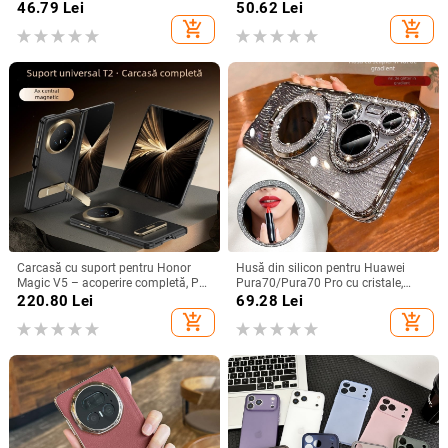
magnetică, protecție anti-cadere,
Pro Max, acoperire completă, anti-
46.79
Lei
50.62
Lei
antiamprentă
șoc
add_shopping_cart
add_shopping_cart
Carcasă cu suport pentru Honor
Husă din silicon pentru Huawei
Magic V5 – acoperire completă, PC
Pura70/Pura70 Pro cu cristale,
mat, anti-cădere, anti-amprente
transparentă, estetică, suport
220.80
Lei
69.28
Lei
încorporat și disipare a căldurii
add_shopping_cart
add_shopping_cart