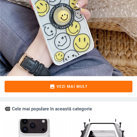
image
VEZI MAI MULT
more
Cele mai populare în această categorie