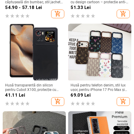
căptușeală din bumbac, stil jachetă
cu design cartoon – protecție anti-
de iarnă, compatibilă cu iPhone
cădere, finisaj mat, compatibilă cu
54.90 - 57.18
Lei
51.33
Lei
12–17 Pro Max
seria iPhone 11/12/13/14
add_shopping_cart
add_shopping_cart
(Pro/Max)
Husă transparentă din silicon
Husă pentru telefon denim, stil lux
pentru Cubot X100, protecție cu
ușor, pentru iPhone 17 Pro Max și
acoperire totală
iPhone 16, cu acoperire totală
41.11
Lei
69.09
Lei
add_shopping_cart
add_shopping_cart