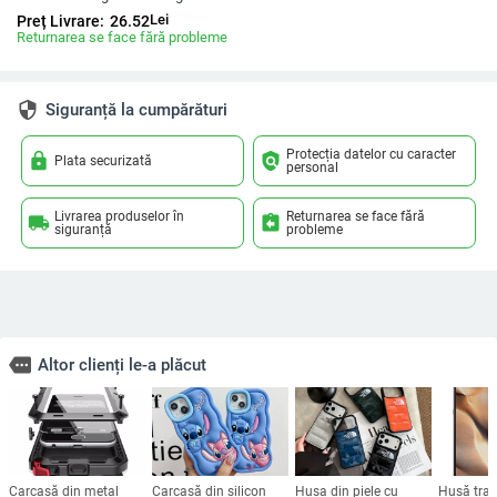
Lei
Preț Livrare:
26.52
Returnarea se face fără probleme
security
Siguranță la cumpărături
Protecția datelor cu caracter
lock
policy
Plata securizată
personal
Livrarea produselor în
Returnarea se face fără
local_shipping
assignment_return
siguranță
probleme
more
Altor clienți le-a plăcut
Carcasă din metal
Carcasă din silicon
Husa din piele cu
Husă tran