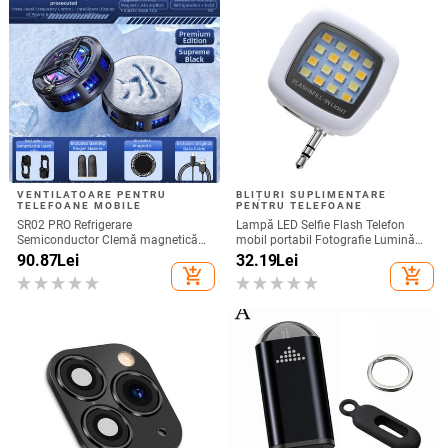
VENTILATOARE PENTRU
BLIȚURI SUPLIMENTARE
TELEFOANE MOBILE
PENTRU TELEFOANE
SR02 PRO Refrigerare
Lampă LED Selfie Flash Telefon
Semiconductor Clemă magnetică
mobil portabil Fotografie Lumină
spate Radiator telefon mobil Joc
de umplere Reîncărcabilă
90.87
Lei
32.19
Lei
Live Afișaj digital Furnizare directă
add_shopping_cart
add_shopping_cart
din fabrică