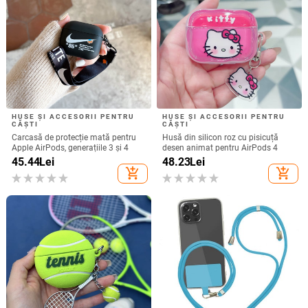
HUSE ȘI ACCESORII PENTRU
HUSE ȘI ACCESORII PENTRU
CĂȘTI
CĂȘTI
Carcasă de protecție mată pentru
Husă din silicon roz cu pisicuță
Apple AirPods, generațiile 3 și 4
desen animat pentru AirPods 4
45.44
Lei
48.23
Lei
add_shopping_cart
add_shopping_cart