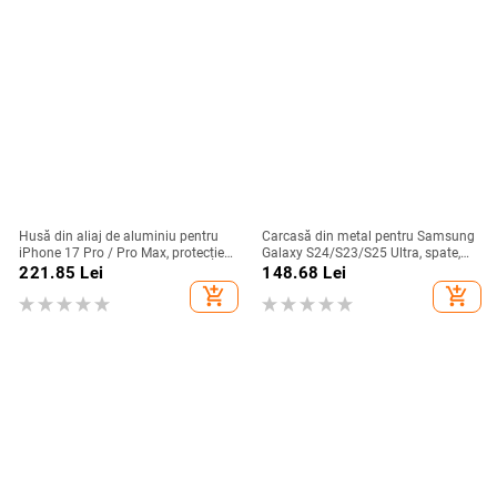
Husă din aliaj de aluminiu pentru
Carcasă din metal pentru Samsung
iPhone 17 Pro / Pro Max, protecție
Galaxy S24/S23/S25 Ultra, spate,
anti-cădere, închidere magnetică,
prelucrată, personalizabilă, disipare
221.85
Lei
148.68
Lei
turnare prin injecție, posibilitate de
căldură, anti-cadere, anti-amprentă
add_shopping_cart
add_shopping_cart
personalizare