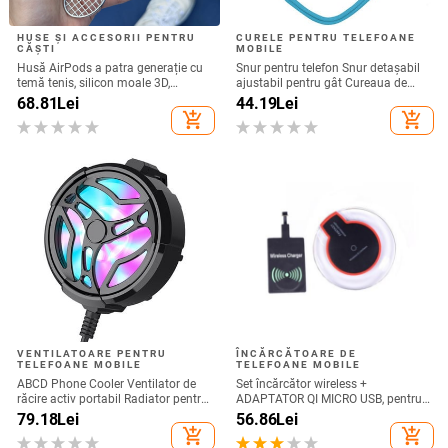
HUSE ȘI ACCESORII PENTRU
CURELE PENTRU TELEFOANE
CĂȘTI
MOBILE
Husă AirPods a patra generație cu
Snur pentru telefon Snur detașabil
temă tenis, silicon moale 3D,
ajustabil pentru gât Cureaua de
compatibilă cu AirPods 3 și Pro 2
șnur pentru accesorii pentru telefon
68.81
Lei
44.19
Lei
mobil Snur pentru telefon mobil
add_shopping_cart
add_shopping_cart
Curele universale pentru gât
VENTILATOARE PENTRU
ÎNCĂRCĂTOARE DE
TELEFOANE MOBILE
TELEFOANE MOBILE
ABCD Phone Cooler Ventilator de
Set încărcător wireless +
răcire activ portabil Radiator pentru
ADAPTATOR QI MICRO USB, pentru
telefon mobil pentru jocuri
telefon + receptor wireless Qi cu
79.18
Lei
56.86
Lei
micro USB-culoare neagră
add_shopping_cart
add_shopping_cart