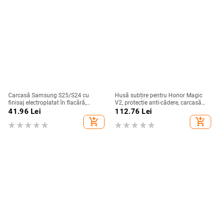
Carcasă Samsung S25/S24 cu
Husă subțire pentru Honor Magic
finisaj electroplatat în flacără,
V2, protecție anti-cădere, carcasă
design decupat, compatibilă cu
dură pentru ecran pliabil, finisaj PU
41.96
Lei
112.76
Lei
A26/A36/A56 și A54/A55
piele electroplatinată
add_shopping_cart
add_shopping_cart