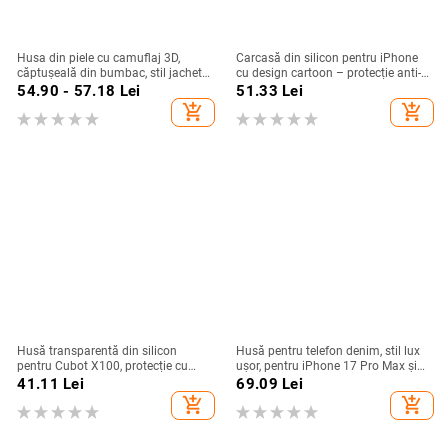
Husa din piele cu camuflaj 3D,
Carcasă din silicon pentru iPhone
căptușeală din bumbac, stil jachetă
cu design cartoon – protecție anti-
de iarnă, compatibilă cu iPhone
cădere, finisaj mat, compatibilă cu
54.90 - 57.18
Lei
51.33
Lei
12–17 Pro Max
seria iPhone 11/12/13/14
add_shopping_cart
add_shopping_cart
(Pro/Max)
Husă transparentă din silicon
Husă pentru telefon denim, stil lux
pentru Cubot X100, protecție cu
ușor, pentru iPhone 17 Pro Max și
acoperire totală
iPhone 16, cu acoperire totală
41.11
Lei
69.09
Lei
add_shopping_cart
add_shopping_cart