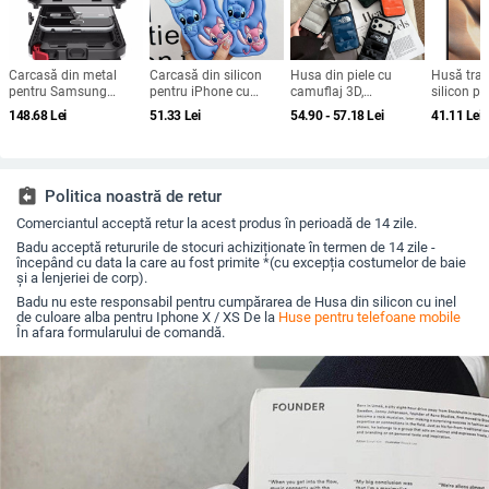
Carcasă din metal
Carcasă din silicon
Husa din piele cu
Husă tran
pentru Samsung
pentru iPhone cu
camuflaj 3D,
silicon p
Galaxy S24/S23/S25
design cartoon –
căptușeală din
X100, pro
148.68
Lei
51.33
Lei
54.90 - 57.18
Lei
41.11
Lei
Ultra, spate, prelucrată,
protecție anti-cădere,
bumbac, stil jachetă
acoperire
personalizabilă,
finisaj mat,
de iarnă, compatibilă
disipare căldură, anti-
compatibilă cu seria
cu iPhone 12–17 Pro
cadere, anti-amprentă
iPhone 11/12/13/14
Max
(Pro/Max)
assignment_return
Politica noastră de retur
Comerciantul acceptă retur la acest produs în perioadă de 14 zile.
Badu acceptă retururile de stocuri achiziționate în termen de 14 zile -
începând cu data la care au fost primite *(cu excepția costumelor de baie
și a lenjeriei de corp).
Badu nu este responsabil pentru cumpărarea de Husa din silicon cu inel
de culoare alba pentru Iphone X / XS De la
Huse pentru telefoane mobile
În afara formularului de comandă.