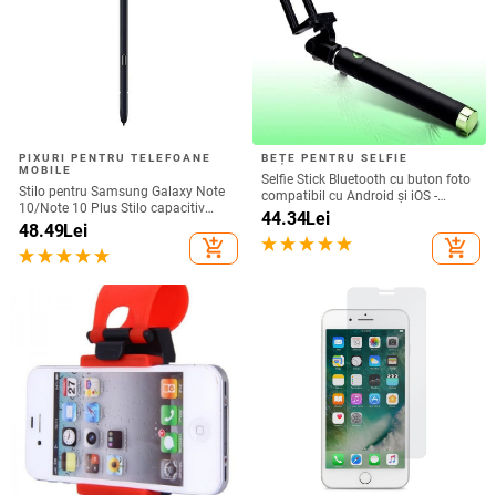
PIXURI PENTRU TELEFOANE
BEȚE PENTRU SELFIE
MOBILE
Selfie Stick Bluetooth cu buton foto
Stilo pentru Samsung Galaxy Note
compatibil cu Android și iOS -
10/Note 10 Plus Stilo capacitiv
Negru / Verde
44.34
Lei
universal Ecran tactil sensibil SPen
48.49
Lei
Nu este compatibil cu Bluetooth
add_shopping_cart
add_shopping_cart