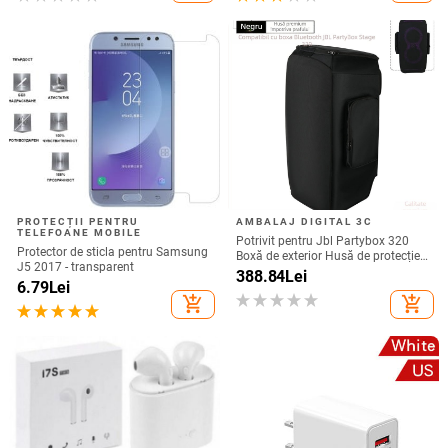
PROTECȚII PENTRU
AMBALAJ DIGITAL 3C
TELEFOANE MOBILE
Potrivit pentru Jbl Partybox 320
Protector de sticla pentru Samsung
Boxă de exterior Husă de protecție
J5 2017 - transparent
Stage 320 Audio Trolley Carcasă
388.84
Lei
6.79
Lei
anti-praf Husă
add_shopping_cart
add_shopping_cart