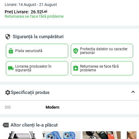
Livrare:
14 August - 21 August
Lei
Preț Livrare:
26.52
Returnarea se face fără probleme
security
Siguranță la cumpărături
Protecția datelor cu caracter
lock
policy
Plata securizată
personal
Livrarea produselor în
Returnarea se face fără
local_shipping
assignment_return
siguranță
probleme
settings
Specificații produs
Stil:
Modern
more
Altor clienți le-a plăcut