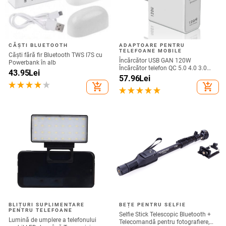
CĂȘTI BLUETOOTH
ADAPTOARE PENTRU
TELEFOANE MOBILE
Căști fără fir Bluetooth TWS I7S cu
Încărcător USB GAN 120W
Powerbank în alb
Încărcător telefon QC 5.0 4.0 3.0
43.95
Lei
Adaptor de încărcare rapidă pentru
57.96
Lei
iPhone 14 13 12 Samsung Huawei
add_shopping_cart
add_shopping_cart
realme încărcător usb
BLIȚURI SUPLIMENTARE
BEȚE PENTRU SELFIE
PENTRU TELEFOANE
Selfie Stick Telescopic Bluetooth +
Lumină de umplere a telefonului
Telecomandă pentru fotografiere,