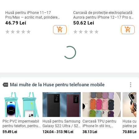
Husă pentru iPhone 11–17
Carcasă de protecție electroplacată
Pro/Max — acrilic mat, prindere
Aurora pentru iPhone 12–17 Pro și
magnetică, protecție anti-cadere,
Pro Max, acoperire completă, anti-
46.79
Lei
50.62
Lei
antiamprentă
șoc
add_shopping_cart
add_shopping_cart
more_vert
more
Mai multe de la Huse pentru telefoane mobile
Plic PVC impermeabil
Husă pentru Samsung
Carcasă TPU pentru
Husa cu o
pentru telefon, pentru
Galaxy S22 Ultra / S22
iPhone în stil Ins,
pietre pe
înot și scufundări,
Plus / S22 cu fereastră
design minimalist de
si iPhone
59.49
Lei
124.04 - 313.98
Lei
38.13
Lei
70.88
Lei
compatibil ecran tactil,
inteligentă și protecție
nișă, husă moale cu