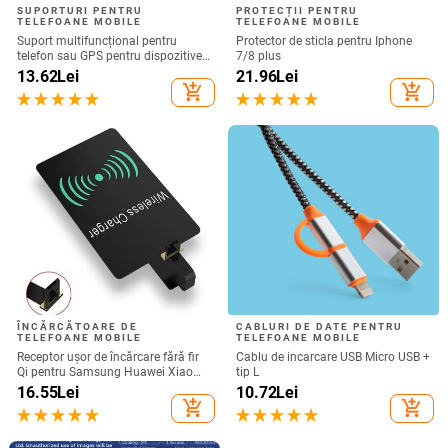
SUPORTURI PENTRU
PROTECȚII PENTRU
TELEFOANE MOBILE
TELEFOANE MOBILE
Suport multifuncțional pentru
Protector de sticla pentru Iphone
telefon sau GPS pentru dispozitive
7/8 plus
de până la 76 mm / 4,8 inchi
13.62
Lei
21.96
Lei
add_shopping_cart
add_shopping_cart
ÎNCĂRCĂTOARE DE
CABLURI DE DATE PENTRU
TELEFOANE MOBILE
TELEFOANE MOBILE
Receptor ușor de încărcare fără fir
Cablu de incarcare USB Micro USB +
Qi pentru Samsung Huawei Xiaomi
tip L
Adaptor de încărcare rapid fără fir
16.55
Lei
10.72
Lei
micro USB tip C universal
add_shopping_cart
add_shopping_cart