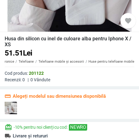
favorite
Husa din silicon cu inel de culoare alba pentru Iphone X /
XS
51.51
Lei
ectronice
Telefoane
Telefoane mobile și accesorii
Huse pentru telefoane mobile
Cod produs:
201122
Recenzii:
0
|
0
Vândute
straighten
Alegeți modelul sau dimensiunea disponibilă
redeem
NEWRO
-10% pentru noi clienți cu cod:
local_shipping
Livrare și retururi