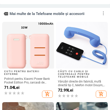
pungă sigilată
de somn, fără capac
margine ondulată,
rabatabil
protecție anti-cădere,
anti-amprentă, finisaj
mat
more_vert
more
Mai multe de la Telefoane mobile și accesorii
CUTII PENTRU BATERII
CĂȘTI CU CABLU ȘI
EXTERNE
CONTROALE PENTRU
TELEFOANE MOBILE
Potrivit pentru Xiaomi Power Bank
Vânzări directe din fabrică, mufă
Pocket Edition Pro, carcasă de
directă tip C, telefon mobil Douyin,
protecție din silicon 33W 10000mA,
71.04
Lei
internet celebru, telefon mobil,
72.99
Lei
antiderapantă pentru Power Bank
microfon electric, port C, căști cu fir,
add_shopping_cart
add_shopping_cart
cască