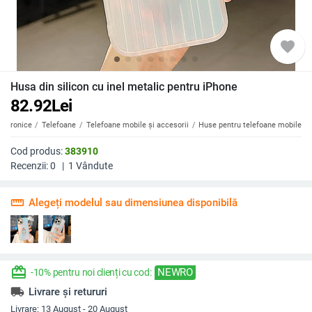
favorite
Husa din silicon cu inel metalic pentru iPhone
82.92
Lei
ectronice
Telefoane
Telefoane mobile și accesorii
Huse pentru telefoane mobile
Cod produs:
383910
Recenzii:
0
|
1
Vândute
straighten
Alegeți modelul sau dimensiunea disponibilă
redeem
NEWRO
-10% pentru noi clienți cu cod:
local_shipping
Livrare și retururi
Livrare:
13 August - 20 August