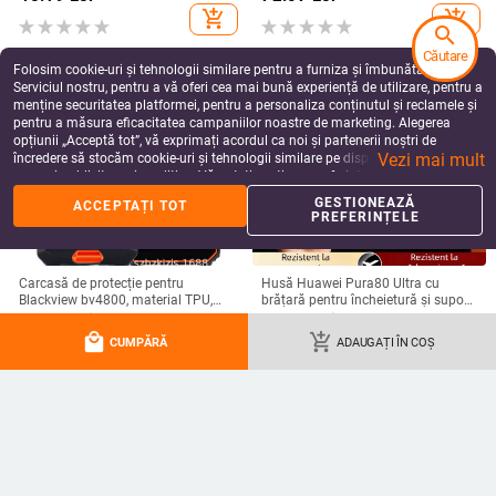
în diverse culori
protecție anti-cădere, pentru seria
add_shopping_cart
add_shopping_cart
iPhone 11–17
search
Căutare
Folosim cookie-uri și tehnologii similare pentru a furniza și îmbunătăți
Serviciul nostru, pentru a vă oferi cea mai bună experiență de utilizare, pentru a
menține securitatea platformei, pentru a personaliza conținutul și reclamele și
pentru a măsura eficacitatea campaniilor noastre de marketing. Alegerea
opțiunii „Acceptă tot”, vă exprimați acordul ca noi și partenerii noștri de
Vezi mai mult
încredere să stocăm cookie-uri și tehnologii similare pe dispozitivul dvs. în
scopuri publicitare și analitice. Vă puteți gestiona preferințele în orice moment
făcând clic pe „Gestionează preferințele”. Pentru mai multe informații, vă
GESTIONEAZĂ
ACCEPTAȚI TOT
rugăm să consultați
Politica noastră de confidențialitate
.
PREFERINȚELE
Carcasă de protecție pentru
Husă Huawei Pura80 Ultra cu
Blackview bv4800, material TPU,
brățară pentru încheietură și suport
realizată manual, personalizabilă
rotativ — textură piele Napa
49.75
Lei
99.03
Lei
electroplacată
local_mall
add_shopping_cart
add_shopping_cart
add_shopping_cart
CUMPĂRĂ
ADAUGAȚI ÎN COȘ