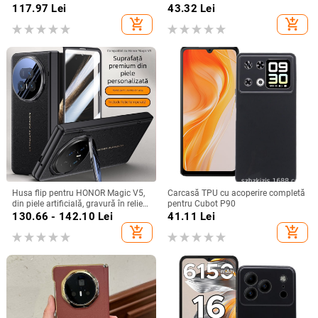
central, acoperire completă a
11/12/14/15/16/17 Pro Max,
117.97
Lei
43.32
Lei
obiectivului, piele naturală,
protecție împotriva căderilor, anti-
add_shopping_cart
add_shopping_cart
electroplacare, protecție anti-cădere
amprente
Husa flip pentru HONOR Magic V5,
Carcasă TPU cu acoperire completă
din piele artificială, gravură în relief,
pentru Cubot P90
stil Ins, anti-cadere
130.66 - 142.10
Lei
41.11
Lei
add_shopping_cart
add_shopping_cart