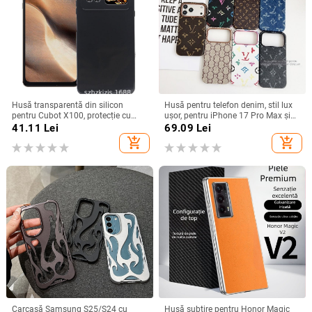
Husă transparentă din silicon
Husă pentru telefon denim, stil lux
pentru Cubot X100, protecție cu
ușor, pentru iPhone 17 Pro Max și
acoperire totală
iPhone 16, cu acoperire totală
41.11
Lei
69.09
Lei
add_shopping_cart
add_shopping_cart
Carcasă Samsung S25/S24 cu
Husă subțire pentru Honor Magic