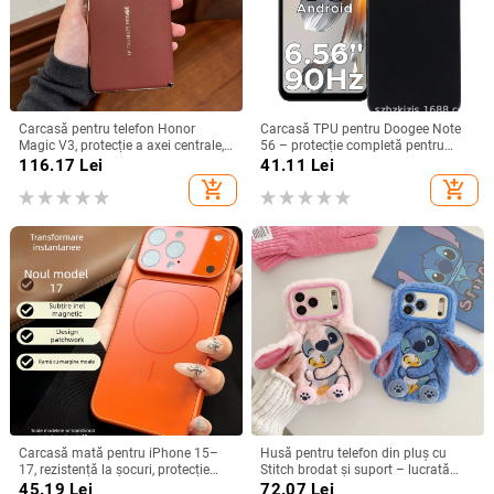
Carcasă pentru telefon Honor
Carcasă TPU pentru Doogee Note
Magic V3, protecție a axei centrale,
56 – protecție completă pentru
noul model Magic V5, husă ușoară
Note 56, Plus și Pro, realizată
116.17
Lei
41.11
Lei
din piele artificială cu
manual
add_shopping_cart
add_shopping_cart
electroplacare, anti-cădere
Carcasă mată pentru iPhone 15–
Husă pentru telefon din pluș cu
17, rezistență la șocuri, protecție
Stitch brodat și suport – lucrată
pentru obiectiv, prindere magnetică,
manual, stil desen animat drăguț,
45.19
Lei
72.07
Lei