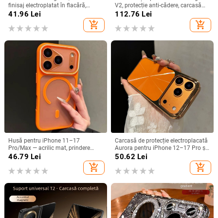
finisaj electroplatat în flacără,
V2, protecție anti-cădere, carcasă
design decupat, compatibilă cu
dură pentru ecran pliabil, finisaj PU
41.96
Lei
112.76
Lei
A26/A36/A56 și A54/A55
piele electroplatinată
add_shopping_cart
add_shopping_cart
Husă pentru iPhone 11–17
Carcasă de protecție electroplacată
Pro/Max — acrilic mat, prindere
Aurora pentru iPhone 12–17 Pro și
magnetică, protecție anti-cadere,
Pro Max, acoperire completă, anti-
46.79
Lei
50.62
Lei
antiamprentă
șoc
add_shopping_cart
add_shopping_cart