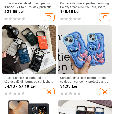
Husă din aliaj de aluminiu pentru
Carcasă din metal pentru Samsung
iPhone 17 Pro / Pro Max, protecție
Galaxy S24/S23/S25 Ultra, spate,
anti-cădere, închidere magnetică,
prelucrată, personalizabilă, disipare
221.85
Lei
148.68
Lei
turnare prin injecție, posibilitate de
căldură, anti-cadere, anti-amprentă
add_shopping_cart
add_shopping_cart
personalizare
Husa din piele cu camuflaj 3D,
Carcasă din silicon pentru iPhone
căptușeală din bumbac, stil jachetă
cu design cartoon – protecție anti-
de iarnă, compatibilă cu iPhone
cădere, finisaj mat, compatibilă cu
54.90 - 57.18
Lei
51.33
Lei
12–17 Pro Max
seria iPhone 11/12/13/14
add_shopping_cart
add_shopping_cart
(Pro/Max)