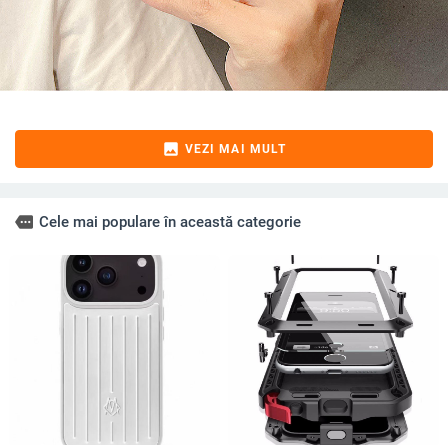
image
VEZI MAI MULT
more
Cele mai populare în această categorie