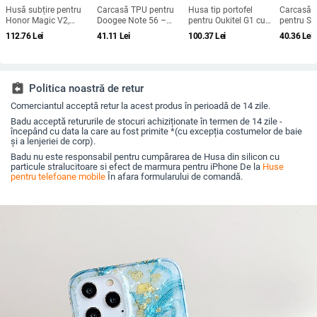
Husă subțire pentru
Carcasă TPU pentru
Husa tip portofel
Carcasă d
Honor Magic V2,
Doogee Note 56 –
pentru Oukitel G1 cu
pentru S
protecție anti-cădere,
protecție completă
catarama magnetică
Galaxy M
112.76
Lei
41.11
Lei
100.37
Lei
40.36
Lei
carcasă dură pentru
pentru Note 56, Plus și
— piele ecologică,
M556B) - 
ecran pliabil, finisaj PU
Pro, realizată manual
lucrată manual,
Protecție 
piele electroplatinată
protecție la șocuri,
Compatibi
suport pentru
M556B, Su
personalizare
personali
assignment_return
Politica noastră de retur
Comerciantul acceptă retur la acest produs în perioadă de 14 zile.
Badu acceptă retururile de stocuri achiziționate în termen de 14 zile -
începând cu data la care au fost primite *(cu excepția costumelor de baie
și a lenjeriei de corp).
Badu nu este responsabil pentru cumpărarea de Husa din silicon cu
particule stralucitoare si efect de marmura pentru iPhone De la
Huse
pentru telefoane mobile
În afara formularului de comandă.