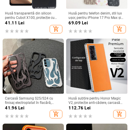
Husă transparentă din silicon
Husă pentru telefon denim, stil lux
pentru Cubot X100, protecție cu
ușor, pentru iPhone 17 Pro Max și
acoperire totală
iPhone 16, cu acoperire totală
41.11
Lei
69.09
Lei
add_shopping_cart
add_shopping_cart
Carcasă Samsung S25/S24 cu
Husă subțire pentru Honor Magic
finisaj electroplatat în flacără,
V2, protecție anti-cădere, carcasă
design decupat, compatibilă cu
dură pentru ecran pliabil, finisaj PU
41.96
Lei
112.76
Lei
A26/A36/A56 și A54/A55
piele electroplatinată
add_shopping_cart
add_shopping_cart