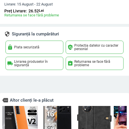
Livrare:
15 August - 22 August
Lei
Preț Livrare:
26.52
Returnarea se face fără probleme
security
Siguranță la cumpărături
Protecția datelor cu caracter
lock
policy
Plata securizată
personal
Livrarea produselor în
Returnarea se face fără
local_shipping
assignment_return
siguranță
probleme
more
Altor clienți le-a plăcut