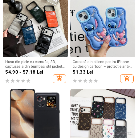
Husa din piele cu camuflaj 3D,
Carcasă din silicon pentru iPhone
căptușeală din bumbac, stil jachetă
cu design cartoon – protecție anti-
de iarnă, compatibilă cu iPhone
cădere, finisaj mat, compatibilă cu
54.90 - 57.18
Lei
51.33
Lei
12–17 Pro Max
seria iPhone 11/12/13/14
add_shopping_cart
add_shopping_cart
(Pro/Max)