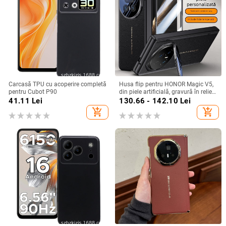
Carcasă TPU cu acoperire completă
Husa flip pentru HONOR Magic V5,
pentru Cubot P90
din piele artificială, gravură în relief,
stil Ins, anti-cadere
41.11
Lei
130.66 - 142.10
Lei
add_shopping_cart
add_shopping_cart