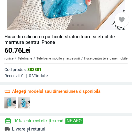
favorite
Husa din silicon cu particule stralucitoare si efect de
marmura pentru iPhone
60.76
Lei
ectronice
Telefoane
Telefoane mobile și accesorii
Huse pentru telefoane mobile
Cod produs:
383881
Recenzii:
0
|
0
Vândute
straighten
Alegeți modelul sau dimensiunea disponibilă
redeem
NEWRO
-10% pentru noi clienți cu cod:
local_shipping
Livrare și retururi