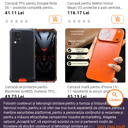
Carcasă TPU pentru Doogee Note
Carcasă pentru telefon Honor
56 – protecție completă pentru
Magic V3, protecție a axei centrale,
Note 56, Plus și Pro, realizată
noul model Magic V5, husă ușoară
41.11
Lei
116.17
Lei
manual
din piele artificială cu
add_shopping_cart
add_shopping_cart
electroplacare, anti-cădere
Carcasă de protecție pentru
Carcasă mată pentru iPhone 15–
Blackview bv4800, material TPU,
17, rezistență la șocuri, protecție
search
realizată manual, personalizabilă
pentru obiectiv, prindere magnetică,
49.75
Lei
45.19
Lei
Căutare
în diverse culori
add_shopping_cart
add_shopping_cart
Folosim cookie-uri și tehnologii similare pentru a furniza și îmbunătăți
Serviciul nostru, pentru a vă oferi cea mai bună experiență de utilizare, pentru a
menține securitatea platformei, pentru a personaliza conținutul și reclamele și
pentru a măsura eficacitatea campaniilor noastre de marketing. Alegerea
opțiunii „Acceptă tot”, vă exprimați acordul ca noi și partenerii noștri de
Vezi mai mult
încredere să stocăm cookie-uri și tehnologii similare pe dispozitivul dvs. în