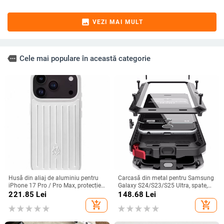
image
VEZI MAI MULT
more
Cele mai populare în această categorie
Husă din aliaj de aluminiu pentru
Carcasă din metal pentru Samsung
iPhone 17 Pro / Pro Max, protecție
Galaxy S24/S23/S25 Ultra, spate,
anti-cădere, închidere magnetică,
prelucrată, personalizabilă, disipare
221.85
Lei
148.68
Lei
turnare prin injecție, posibilitate de
căldură, anti-cadere, anti-amprentă
add_shopping_cart
add_shopping_cart
personalizare