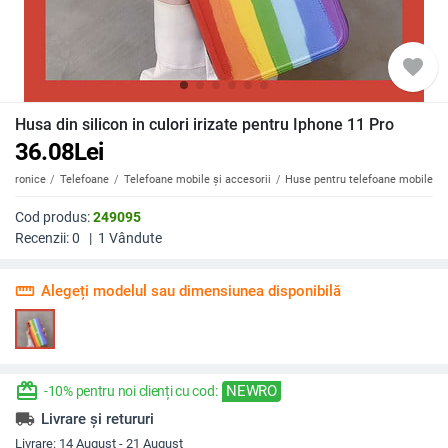
favorite
Husa din silicon in culori irizate pentru Iphone 11 Pro
36.08
Lei
ectronice
Telefoane
Telefoane mobile și accesorii
Huse pentru telefoane mobile
Cod produs:
249095
Recenzii:
0
|
1
Vândute
straighten
Alegeți modelul sau dimensiunea disponibilă
redeem
NEWRO
-10% pentru noi clienți cu cod:
local_shipping
Livrare și retururi
Livrare:
14 August - 21 August