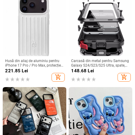
Husă din aliaj de aluminiu pentru
Carcasă din metal pentru Samsung
iPhone 17 Pro / Pro Max, protecție
Galaxy S24/S23/S25 Ultra, spate,
anti-cădere, închidere magnetică,
prelucrată, personalizabilă, disipare
221.85
Lei
148.68
Lei
turnare prin injecție, posibilitate de
căldură, anti-cadere, anti-amprentă
add_shopping_cart
add_shopping_cart
personalizare