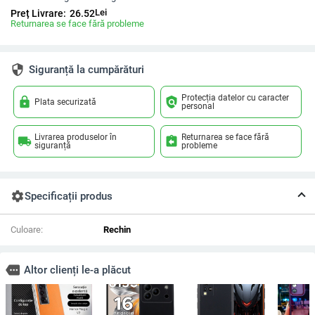
Lei
Preț Livrare:
26.52
Returnarea se face fără probleme
security
Siguranță la cumpărături
Protecția datelor cu caracter
lock
policy
Plata securizată
personal
Livrarea produselor în
Returnarea se face fără
local_shipping
assignment_return
siguranță
probleme
settings
Specificații produs
Culoare:
Rechin
more
Altor clienți le-a plăcut