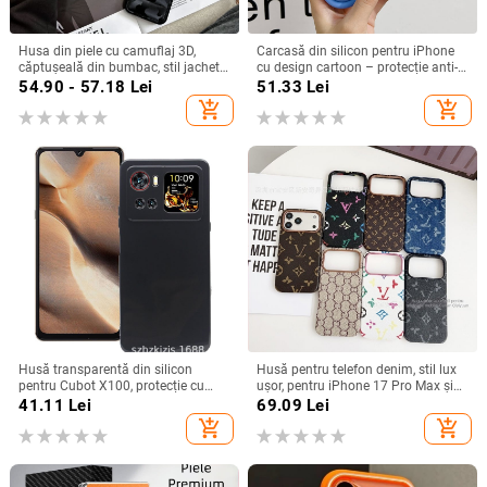
Husa din piele cu camuflaj 3D,
Carcasă din silicon pentru iPhone
căptușeală din bumbac, stil jachetă
cu design cartoon – protecție anti-
de iarnă, compatibilă cu iPhone
cădere, finisaj mat, compatibilă cu
54.90 - 57.18
Lei
51.33
Lei
12–17 Pro Max
seria iPhone 11/12/13/14
add_shopping_cart
add_shopping_cart
(Pro/Max)
Husă transparentă din silicon
Husă pentru telefon denim, stil lux
pentru Cubot X100, protecție cu
ușor, pentru iPhone 17 Pro Max și
acoperire totală
iPhone 16, cu acoperire totală
41.11
Lei
69.09
Lei
add_shopping_cart
add_shopping_cart