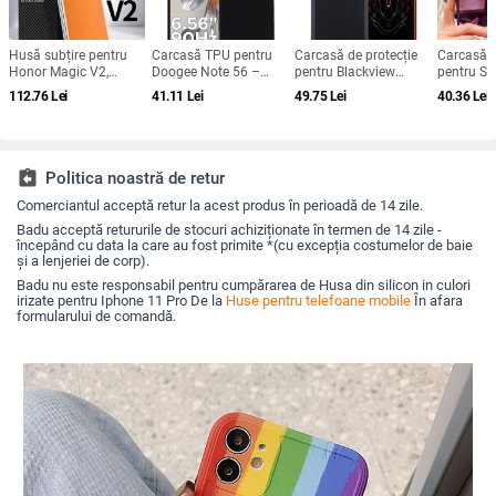
Husă subțire pentru
Carcasă TPU pentru
Carcasă de protecție
Carcasă d
Honor Magic V2,
Doogee Note 56 –
pentru Blackview
pentru S
protecție anti-cădere,
protecție completă
bv4800, material TPU,
Galaxy M
112.76
Lei
41.11
Lei
49.75
Lei
40.36
Lei
carcasă dură pentru
pentru Note 56, Plus și
realizată manual,
M556B) - 
ecran pliabil, finisaj PU
Pro, realizată manual
personalizabilă
Protecție 
piele electroplatinată
Compatibi
M556B, Su
personali
assignment_return
Politica noastră de retur
Comerciantul acceptă retur la acest produs în perioadă de 14 zile.
Badu acceptă retururile de stocuri achiziționate în termen de 14 zile -
începând cu data la care au fost primite *(cu excepția costumelor de baie
și a lenjeriei de corp).
Badu nu este responsabil pentru cumpărarea de Husa din silicon in culori
irizate pentru Iphone 11 Pro De la
Huse pentru telefoane mobile
În afara
formularului de comandă.