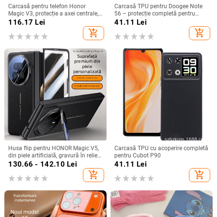
Carcasă pentru telefon Honor
Carcasă TPU pentru Doogee Note
Magic V3, protecție a axei centrale,
56 – protecție completă pentru
noul model Magic V5, husă ușoară
Note 56, Plus și Pro, realizată
116.17
Lei
41.11
Lei
din piele artificială cu
manual
add_shopping_cart
add_shopping_cart
electroplacare, anti-cădere
Husa flip pentru HONOR Magic V5,
Carcasă TPU cu acoperire completă
din piele artificială, gravură în relief,
pentru Cubot P90
stil Ins, anti-cadere
130.66 - 142.10
Lei
41.11
Lei
add_shopping_cart
add_shopping_cart