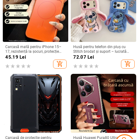
Carcasă mată pentru iPhone 15–
Husă pentru telefon din pluș cu
17, rezistență la șocuri, protecție
Stitch brodat și suport – lucrată
pentru obiectiv, prindere magnetică,
manual, stil desen animat drăguț,
45.19
Lei
72.07
Lei
în diverse culori
protecție anti-cădere, pentru seria
add_shopping_cart
add_shopping_cart
iPhone 11–17
Carcasă de protecție pentru
Husă Huawei Pura80 Ultra cu