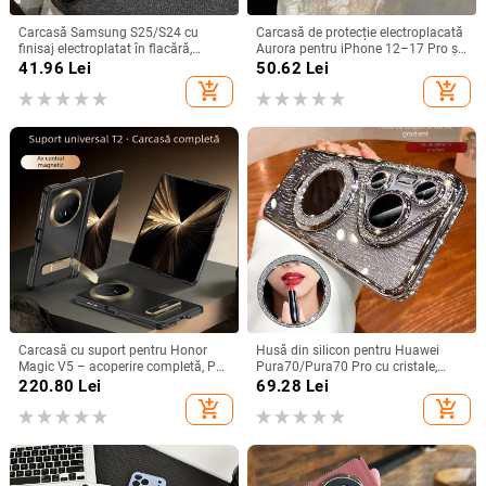
Carcasă Samsung S25/S24 cu
Carcasă de protecție electroplacată
finisaj electroplatat în flacără,
Aurora pentru iPhone 12–17 Pro și
design decupat, compatibilă cu
Pro Max, acoperire completă, anti-
41.96
Lei
50.62
Lei
A26/A36/A56 și A54/A55
șoc
add_shopping_cart
add_shopping_cart
Carcasă cu suport pentru Honor
Husă din silicon pentru Huawei
Magic V5 – acoperire completă, PC
Pura70/Pura70 Pro cu cristale,
mat, anti-cădere, anti-amprente
transparentă, estetică, suport
220.80
Lei
69.28
Lei
încorporat și disipare a căldurii
add_shopping_cart
add_shopping_cart