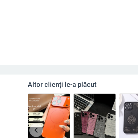
Altor clienți le-a plăcut
chevron_left