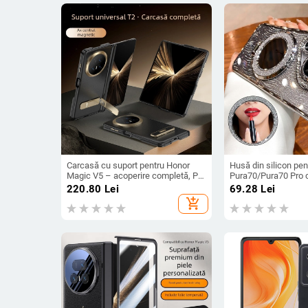
Carcasă cu suport pentru Honor
Husă din silicon pe
Magic V5 – acoperire completă, PC
Pura70/Pura70 Pro c
mat, anti-cădere, anti-amprente
transparentă, esteti
220.80
Lei
69.28
Lei
încorporat și disipar
add_shopping_cart