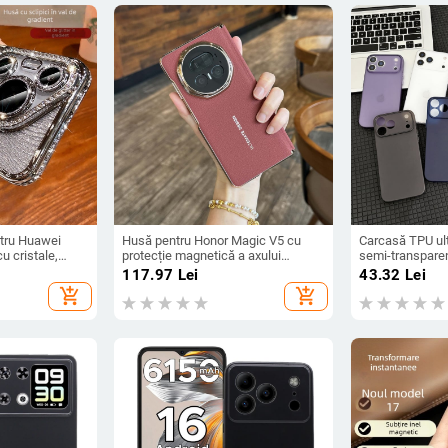
ntru Huawei
Husă pentru Honor Magic V5 cu
Carcasă TPU ult
u cristale,
protecție magnetică a axului
semi-transpare
că, suport
central, acoperire completă a
11/12/14/15/16
117.97
Lei
43.32
Lei
e a căldurii
obiectivului, piele naturală,
protecție împotri
add_shopping_cart
add_shopping_cart
electroplacare, protecție anti-
amprente
cădere