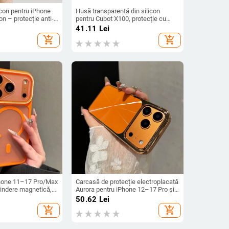
icon pentru iPhone
Husă transparentă din silicon
n – protecție anti-
pentru Cubot X100, protecție cu
mat, compatibilă cu
acoperire totală
41.11
Lei
1/12/13/14
add_shopping_cart
add_shopping_cart
hone 11–17 Pro/Max
Carcasă de protecție electroplacată
prindere magnetică,
Aurora pentru iPhone 12–17 Pro și
cadere, antiamprentă
Pro Max, acoperire completă, anti-
50.62
Lei
șoc
add_shopping_cart
add_shopping_cart