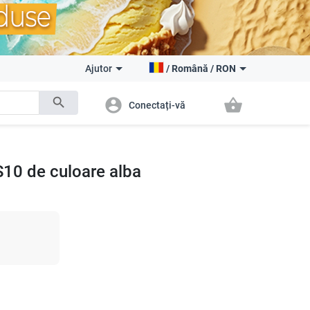
Ajutor
/
Română
/
RON
search
account_circle
shopping_basket
Conectați-vă
S10 de culoare alba