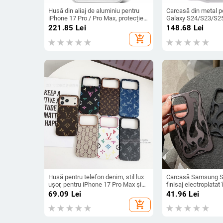
Husă din aliaj de aluminiu pentru
Carcasă din metal 
iPhone 17 Pro / Pro Max, protecție
Galaxy S24/S23/S25 
anti-cădere, închidere magnetică,
prelucrată, personali
221.85
Lei
148.68
Lei
turnare prin injecție, posibilitate de
căldură, anti-cadere
add_shopping_cart
personalizare
Husă pentru telefon denim, stil lux
Carcasă Samsung S
ușor, pentru iPhone 17 Pro Max și
finisaj electroplatat 
iPhone 16, cu acoperire totală
design decupat, com
69.09
Lei
41.96
Lei
A26/A36/A56 și A5
add_shopping_cart