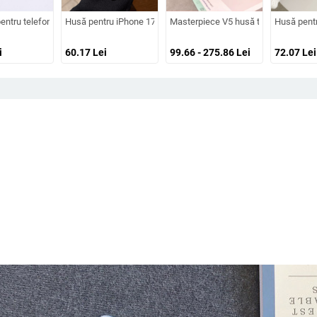
ie pentru obiectiv, prindere magnetică, în diverse culori
iPhone 17 Pro Max, acoperire completă cu diamante și protecție la margini împot
ntru telefon din silicon, cu model gravat în relief, portabilă, anti-cadere, pentr
Husă pentru iPhone 17 Pro Max cu film magnetic pentru obiectiv
Masterpiece V5 husă transparentă el
Husă pentr
i
60.17
Lei
99.66 - 275.86
Lei
72.07
Lei