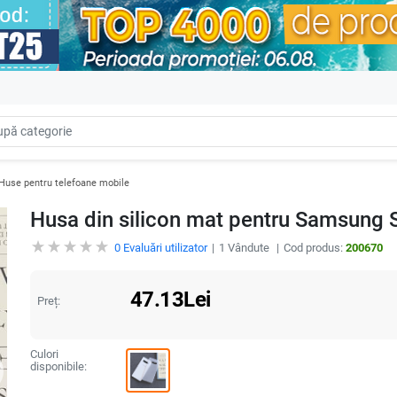
Huse pentru telefoane mobile
Husa din silicon mat pentru Samsung 
0
Evaluări utilizator
1
Vândute
Cod produs:
200670
47.13
Lei
Preț:
Culori
disponibile: