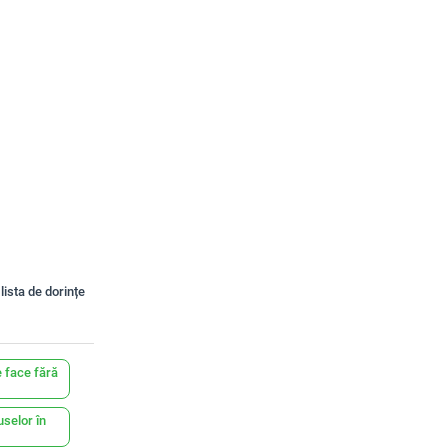
lista de dorințe
 face fără
uselor în