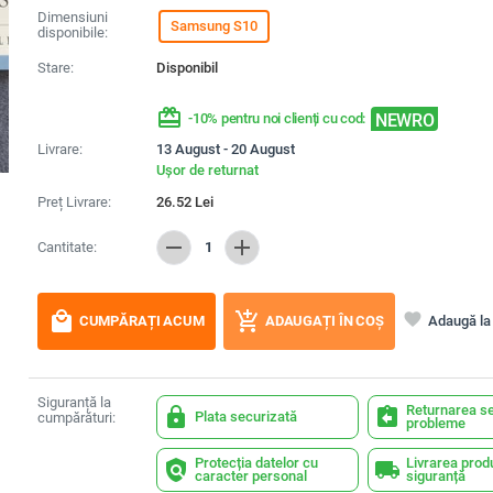
Dimensiuni
Samsung S10
disponibile:
Stare:
Disponibil
redeem
NEWRO
-10% pentru noi clienți cu cod:
Livrare:
13 August - 20 August
Ușor de returnat
Preț Livrare:
26.52
Lei
remove
add
Cantitate:
1
local_mall
add_shopping_cart
favorite
Adaugă la 
CUMPĂRAȚI ACUM
ADAUGAȚI ÎN COȘ
Siguranță la
Returnarea se
lock
assignment_return
Plata securizată
cumpărături:
probleme
Protecția datelor cu
Livrarea prod
policy
local_shipping
caracter personal
siguranță