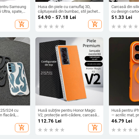
pentru Samsung
Husa din piele cu camuflaj 3D,
Carcasă din sil
Ultra, spate,
căptușeală din bumbac, stil jachetă
cu design cartoo
zabilă, disipare
de iarnă, compatibilă cu iPhone 12–
cădere, finisaj 
54.90 - 57.18
Lei
51.33
Lei
, anti-amprentă
17 Pro Max
seria iPhone 1
add_shopping_cart
add_shopping_cart
(Pro/Max)
25/S24 cu
Husă subțire pentru Honor Magic
Husă pentru iP
în flacără,
V2, protecție anti-cădere, carcasă
— acrilic mat, 
patibilă cu
dură pentru ecran pliabil, finisaj PU
protecție anti-
112.76
Lei
46.79
Lei
4/A55
piele electroplatinată
add_shopping_cart
add_shopping_cart