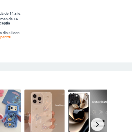
ă de 14 zile.
ermen de 14
xcepția
 din silicon
pentru
chevron_right