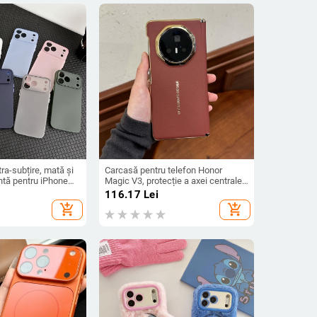
ra-subțire, mată și
Carcasă pentru telefon Honor
ntă pentru iPhone
Magic V3, protecție a axei centrale,
/17 Pro Max,
noul model Magic V5, husă ușoară
116.17
Lei
va căderilor, anti-
din piele artificială cu
add_shopping_cart
add_shopping_cart
electroplacare, anti-cădere