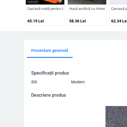
Carcasă mată pentru iPhone 15–17, rezistență la șocuri, protecț
Husă acrilică cu rhinestones pentru 
Carcasă pe
45.19
Lei
58.36
Lei
62.34
Le
Prezentare generală
Specificații produs
Stil:
Modern
Descriere produs