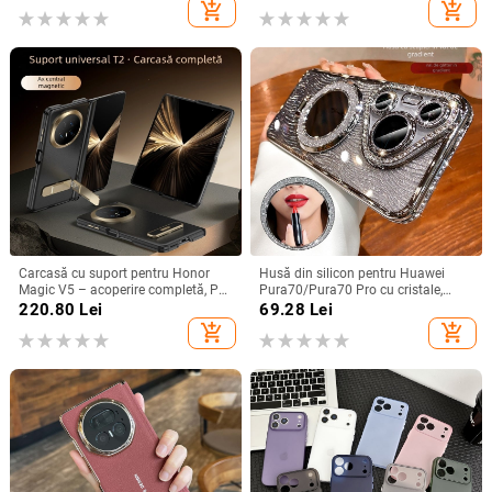
antiamprentă
șoc
add_shopping_cart
add_shopping_cart
Carcasă cu suport pentru Honor
Husă din silicon pentru Huawei
Magic V5 – acoperire completă, PC
Pura70/Pura70 Pro cu cristale,
mat, anti-cădere, anti-amprente
transparentă, estetică, suport
220.80
Lei
69.28
Lei
încorporat și disipare a căldurii
add_shopping_cart
add_shopping_cart