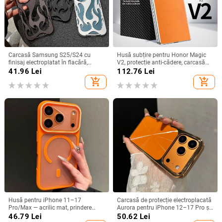
Carcasă Samsung S25/S24 cu
Husă subțire pentru Honor Magic
finisaj electroplatat în flacără,
V2, protecție anti-cădere, carcasă
design decupat, compatibilă cu
dură pentru ecran pliabil, finisaj PU
41.96
Lei
112.76
Lei
A26/A36/A56 și A54/A55
piele electroplatinată
add_shopping_cart
add_shopping_cart
Husă pentru iPhone 11–17
Carcasă de protecție electroplacată
Pro/Max — acrilic mat, prindere
Aurora pentru iPhone 12–17 Pro și
magnetică, protecție anti-cadere,
Pro Max, acoperire completă, anti-
46.79
Lei
50.62
Lei