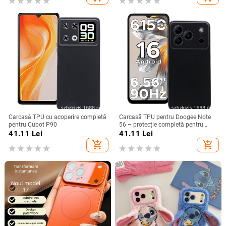
Carcasă TPU cu acoperire completă
Carcasă TPU pentru Doogee Note
pentru Cubot P90
56 – protecție completă pentru
Note 56, Plus și Pro, realizată
41.11
Lei
41.11
Lei
manual
add_shopping_cart
add_shopping_cart