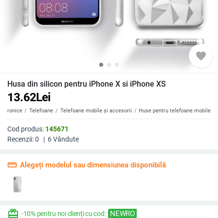
favorite
Husa din silicon pentru iPhone X si iPhone XS
13.62
Lei
ectronice
Telefoane
Telefoane mobile și accesorii
Huse pentru telefoane mobile
Cod produs:
145671
Recenzii:
0
|
6
Vândute
straighten
Alegeți modelul sau dimensiunea disponibilă
redeem
NEWRO
-10% pentru noi clienți cu cod: