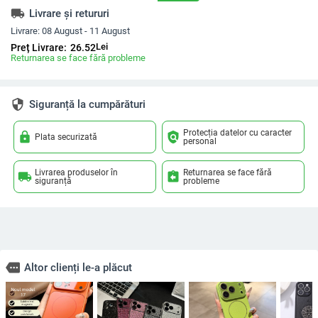
local_shipping
Livrare și retururi
Livrare:
08 August - 11 August
Lei
Preț Livrare:
26.52
Returnarea se face fără probleme
security
Siguranță la cumpărături
Protecția datelor cu caracter
lock
policy
Plata securizată
personal
Livrarea produselor în
Returnarea se face fără
local_shipping
assignment_return
siguranță
probleme
more
Altor clienți le-a plăcut