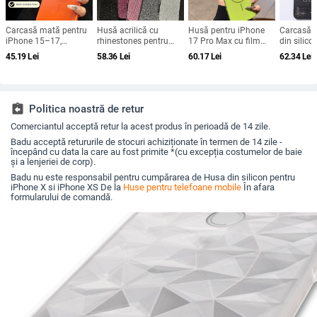
Carcasă mată pentru
Husă acrilică cu
Husă pentru iPhone
Carcasă p
iPhone 15–17,
rhinestones pentru
17 Pro Max cu film
din silico
rezistență la șocuri,
iPhone 17 Pro Max,
magnetic pentru
gravat în r
45.19
Lei
58.36
Lei
60.17
Lei
62.34
Lei
protecție pentru
acoperire completă cu
obiectiv și protecție
portabilă,
obiectiv, prindere
diamante și protecție
completă, verde
pentru iP
magnetică, în diverse
la margini împotriva
fluorescent
Max
culori
căderilor
assignment_return
Politica noastră de retur
Comerciantul acceptă retur la acest produs în perioadă de 14 zile.
Badu acceptă retururile de stocuri achiziționate în termen de 14 zile -
începând cu data la care au fost primite *(cu excepția costumelor de baie
și a lenjeriei de corp).
Badu nu este responsabil pentru cumpărarea de Husa din silicon pentru
iPhone X si iPhone XS De la
Huse pentru telefoane mobile
În afara
formularului de comandă.