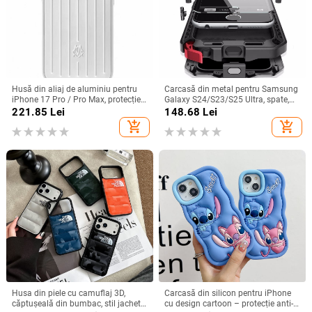
Husă din aliaj de aluminiu pentru
Carcasă din metal pentru Samsung
iPhone 17 Pro / Pro Max, protecție
Galaxy S24/S23/S25 Ultra, spate,
anti-cădere, închidere magnetică,
prelucrată, personalizabilă, disipare
221.85
Lei
148.68
Lei
turnare prin injecție, posibilitate de
căldură, anti-cadere, anti-amprentă
add_shopping_cart
add_shopping_cart
personalizare
Husa din piele cu camuflaj 3D,
Carcasă din silicon pentru iPhone
căptușeală din bumbac, stil jachetă
cu design cartoon – protecție anti-