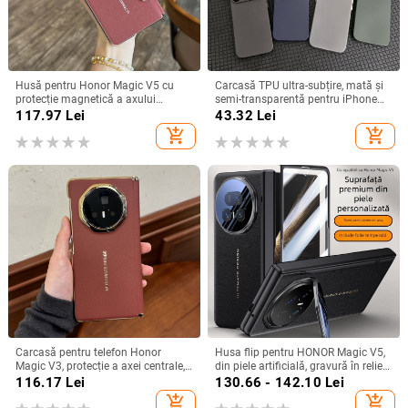
Husă pentru Honor Magic V5 cu
Carcasă TPU ultra-subțire, mată și
protecție magnetică a axului
semi-transparentă pentru iPhone
central, acoperire completă a
11/12/14/15/16/17 Pro Max,
117.97
Lei
43.32
Lei
obiectivului, piele naturală,
protecție împotriva căderilor, anti-
add_shopping_cart
add_shopping_cart
electroplacare, protecție anti-cădere
amprente
Carcasă pentru telefon Honor
Husa flip pentru HONOR Magic V5,
Magic V3, protecție a axei centrale,
din piele artificială, gravură în relief,
noul model Magic V5, husă ușoară
stil Ins, anti-cadere
116.17
Lei
130.66 - 142.10
Lei
din piele artificială cu
add_shopping_cart
add_shopping_cart
electroplacare, anti-cădere