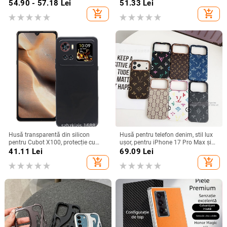
de iarnă, compatibilă cu iPhone
cădere, finisaj mat, compatibilă cu
54.90 - 57.18
Lei
51.33
Lei
12–17 Pro Max
seria iPhone 11/12/13/14
add_shopping_cart
add_shopping_cart
(Pro/Max)
Husă transparentă din silicon
Husă pentru telefon denim, stil lux
pentru Cubot X100, protecție cu
ușor, pentru iPhone 17 Pro Max și
acoperire totală
iPhone 16, cu acoperire totală
41.11
Lei
69.09
Lei
add_shopping_cart
add_shopping_cart