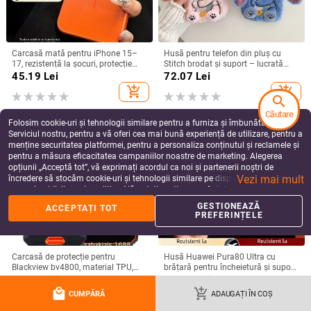
Carcasă mată pentru iPhone 15–
Husă pentru telefon din pluș cu
17, rezistență la șocuri, protecție
Stitch brodat și suport – lucrată
pentru obiectiv, prindere magnetică,
manual, stil desen animat drăguț,
45.19
Lei
72.07
Lei
în diverse culori
protecție anti-cădere, pentru seria
add_shopping_cart
add_shopping_cart
iPhone 11–17
search
Căutare
Folosim cookie-uri și tehnologii similare pentru a furniza și îmbunătăți
Serviciul nostru, pentru a vă oferi cea mai bună experiență de utilizare, pentru a
menține securitatea platformei, pentru a personaliza conținutul și reclamele și
pentru a măsura eficacitatea campaniilor noastre de marketing. Alegerea
opțiunii „Acceptă tot”, vă exprimați acordul ca noi și partenerii noștri de
Vezi mai mult
încredere să stocăm cookie-uri și tehnologii similare pe dispozitivul dvs. în
scopuri publicitare și analitice. Vă puteți gestiona preferințele în orice moment
făcând clic pe „Gestionează preferințele”. Pentru mai multe informații, vă
GESTIONEAZĂ
ACCEPTAȚI TOT
rugăm să consultați
Politica noastră de confidențialitate
.
PREFERINȚELE
Carcasă de protecție pentru
Husă Huawei Pura80 Ultra cu
Blackview bv4800, material TPU,
brățară pentru încheietură și suport
realizată manual, personalizabilă
rotativ — textură piele Napa
49.75
Lei
99.03
Lei
electroplacată
local_mall
add_shopping_cart
add_shopping_cart
add_shopping_cart
CUMPĂRĂ
ADAUGAȚI ÎN COȘ